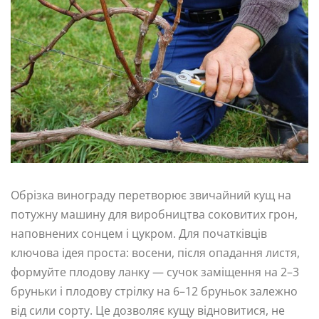
Обрізка винограду перетворює звичайний кущ на
потужну машину для виробництва соковитих грон,
наповнених сонцем і цукром. Для початківців
ключова ідея проста: восени, після опадання листя,
формуйте плодову ланку — сучок заміщення на 2–3
бруньки і плодову стрілку на 6–12 бруньок залежно
від сили сорту. Це дозволяє кущу відновитися, не