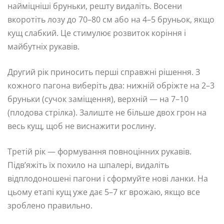
найміцніші бруньки, решту видаліть. Восени
вкоротіть лозу до 70–80 см або на 4–5 бруньок, якщо
кущ слабкий. Це стимулює розвиток коріння і
майбутніх рукавів.
Другий рік приносить перші справжні рішення. З
кожного пагона виберіть два: нижній обріжте на 2–3
бруньки (сучок заміщення), верхній — на 7–10
(плодова стрілка). Залиште не більше двох грон на
весь кущ, щоб не виснажити рослину.
Третій рік — формування повноцінних рукавів.
Підв’яжіть їх похило на шпалері, видаліть
відплодоношені пагони і сформуйте нові ланки. На
цьому етапі кущ уже дає 5–7 кг врожаю, якщо все
зроблено правильно.