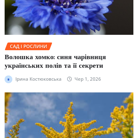
САД І РОСЛИНИ
Волошка хомко: синя чарівниця
українських полів та її секрети
Ірина Костюковська
Чер 1, 2026