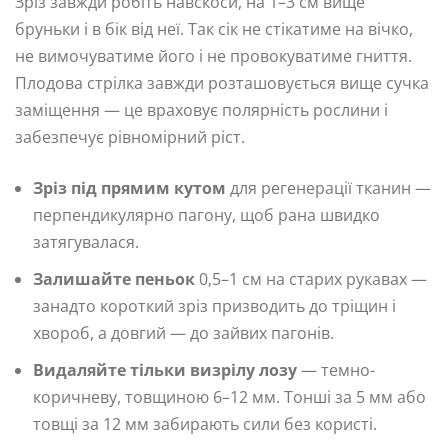
Зріз завжди робіть навскоси, на 1–3 см вище
бруньки і в бік від неї. Так сік не стікатиме на вічко,
не вимочуватиме його і не провокуватиме гниття.
Плодова стрілка завжди розташовується вище сучка
заміщення — це враховує полярність рослини і
забезпечує рівномірний ріст.
Зріз під прямим кутом
для регенерації тканин —
перпендикулярно пагону, щоб рана швидко
затягувалася.
Залишайте пеньок
0,5–1 см на старих рукавах —
занадто короткий зріз призводить до тріщин і
хвороб, а довгий — до зайвих пагонів.
Видаляйте тільки визрілу лозу
— темно-
коричневу, товщиною 6–12 мм. Тонші за 5 мм або
товщі за 12 мм забирають сили без користі.