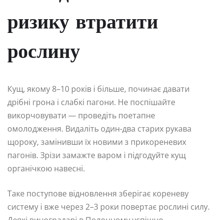
ризику втратити
рослину
Кущ, якому 8–10 років і більше, починає давати
дрібні грона і слабкі пагони. Не поспішайте
викорчовувати — проведіть поетапне
омолодження. Видаліть один-два старих рукава
щороку, замінивши їх новими з прикореневих
пагонів. Зрізи замажте варом і підгодуйте кущ
органічкою навесні.
Таке поступове відновлення зберігає кореневу
систему і вже через 2–3 роки повертає рослині силу.
Деякі виноградарі в Полонному успішно