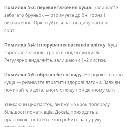
Помилка №3: перевантаження куща.
Залишаєте
забагато бруньок — отримуєте дрібні грона і
виснаження. Орієнтуйтеся на товщину пагонів і
сорт.
Помилка №4: ігнорування пасинків влітку.
Кущ
заростає зеленню, грона в тіні, ягоди кислі.
Регулярно видаляйте, залишаючи 1–2 листки.
Помилка №5: обрізка без огляду.
Не оцінюєте стан
куща — ризикуєте втратити здорові пагони. Завжди
починайте з детального огляду при денному світлі.
Уникаючи цих пасток, ви вже на крок попереду
більшості початківців. Досвід приходить з
практикою, і кожен сезон робить вашу руку