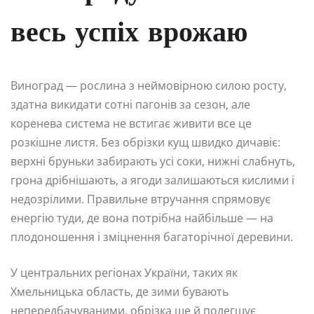
весь успіх врожаю
Виноград — рослина з неймовірною силою росту,
здатна викидати сотні пагонів за сезон, але
коренева система не встигає живити все це
розкішне листя. Без обрізки кущ швидко дичавіє:
верхні бруньки забирають усі соки, нижні слабнуть,
грона дрібнішають, а ягоди залишаються кислими і
недозрілими. Правильне втручання спрямовує
енергію туди, де вона потрібна найбільше — на
плодоношення і зміцнення багаторічної деревини.
У центральних регіонах України, таких як
Хмельницька область, де зими бувають
непередбачуваними, обрізка ще й полегшує