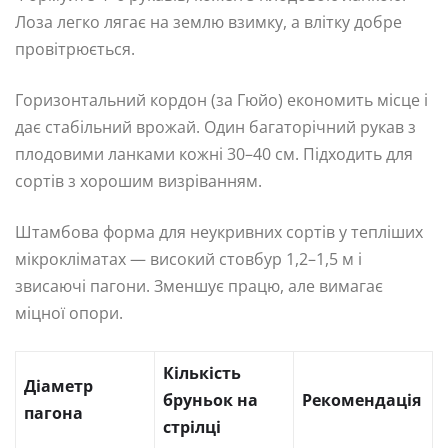
Лоза легко лягає на землю взимку, а влітку добре
провітрюється.
Горизонтальний кордон (за Гюйо) економить місце і
дає стабільний врожай. Один багаторічний рукав з
плодовими ланками кожні 30–40 см. Підходить для
сортів з хорошим визріванням.
Штамбова форма для неукривних сортів у тепліших
мікрокліматах — високий стовбур 1,2–1,5 м і
звисаючі пагони. Зменшує працю, але вимагає
міцної опори.
Кількість
Діаметр
бруньок на
Рекомендація
пагона
стрілці