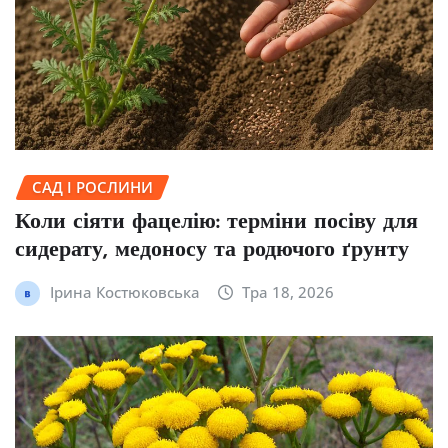
САД І РОСЛИНИ
Коли сіяти фацелію: терміни посіву для
сидерату, медоносу та родючого ґрунту
Ірина Костюковська
Тра 18, 2026