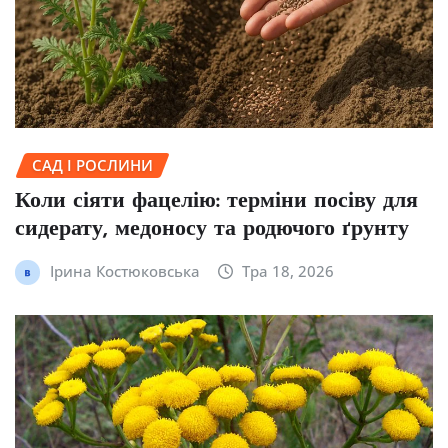
САД І РОСЛИНИ
Коли сіяти фацелію: терміни посіву для
сидерату, медоносу та родючого ґрунту
Ірина Костюковська
Тра 18, 2026