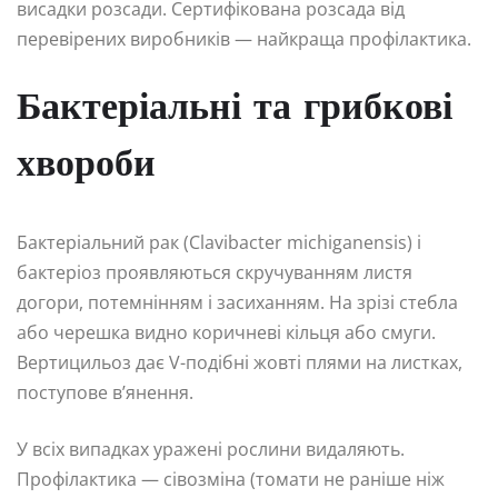
висадки розсади. Сертифікована розсада від
перевірених виробників — найкраща профілактика.
Бактеріальні та грибкові
хвороби
Бактеріальний рак (Clavibacter michiganensis) і
бактеріоз проявляються скручуванням листя
догори, потемнінням і засиханням. На зрізі стебла
або черешка видно коричневі кільця або смуги.
Вертицильоз дає V-подібні жовті плями на листках,
поступове в’янення.
У всіх випадках уражені рослини видаляють.
Профілактика — сівозміна (томати не раніше ніж