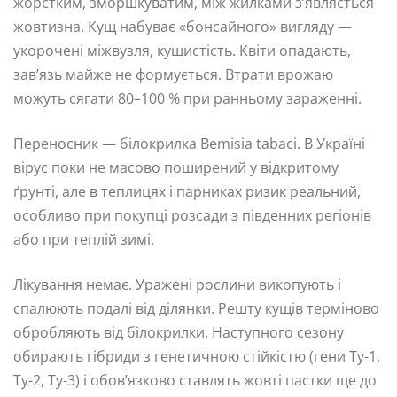
жорстким, зморшкуватим, між жилками з’являється
жовтизна. Кущ набуває «бонсайного» вигляду —
укорочені міжвузля, кущистість. Квіти опадають,
зав’язь майже не формується. Втрати врожаю
можуть сягати 80–100 % при ранньому зараженні.
Переносник — білокрилка Bemisia tabaci. В Україні
вірус поки не масово поширений у відкритому
ґрунті, але в теплицях і парниках ризик реальний,
особливо при покупці розсади з південних регіонів
або при теплій зимі.
Лікування немає. Уражені рослини викопують і
спалюють подалі від ділянки. Решту кущів терміново
обробляють від білокрилки. Наступного сезону
обирають гібриди з генетичною стійкістю (гени Ty-1,
Ty-2, Ty-3) і обов’язково ставлять жовті пастки ще до