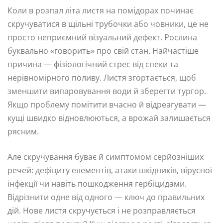
Коли в розпал літа листя на помідорах починає
скручуватися в щільні трубочки або човники, це не
просто неприємний візуальний дефект. Рослина
буквально «говорить» про свій стан. Найчастіше
причина — фізіологічний стрес від спеки та
нерівномірного поливу. Листя згортається, щоб
зменшити випаровування води й зберегти тургор.
Якщо проблему помітити вчасно й відреагувати —
кущі швидко відновлюються, а врожай залишається
рясним.
Але скручування буває й симптомом серйозніших
речей: дефіциту елементів, атаки шкідників, вірусної
інфекції чи навіть пошкодження гербіцидами.
Відрізнити одне від одного — ключ до правильних
дій. Нове листя скручується і не розправляється