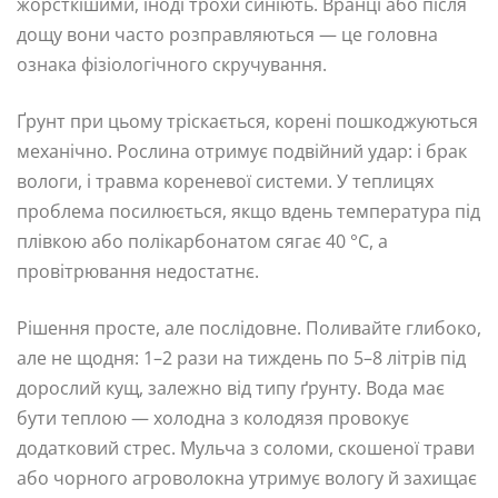
жорсткішими, іноді трохи синіють. Вранці або після
дощу вони часто розправляються — це головна
ознака фізіологічного скручування.
Ґрунт при цьому тріскається, корені пошкоджуються
механічно. Рослина отримує подвійний удар: і брак
вологи, і травма кореневої системи. У теплицях
проблема посилюється, якщо вдень температура під
плівкою або полікарбонатом сягає 40 °C, а
провітрювання недостатнє.
Рішення просте, але послідовне. Поливайте глибоко,
але не щодня: 1–2 рази на тиждень по 5–8 літрів під
дорослий кущ, залежно від типу ґрунту. Вода має
бути теплою — холодна з колодязя провокує
додатковий стрес. Мульча з соломи, скошеної трави
або чорного агроволокна утримує вологу й захищає