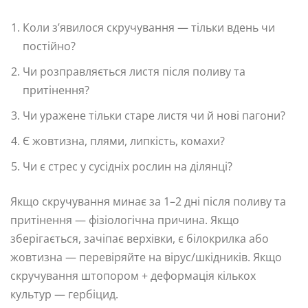
Коли з’явилося скручування — тільки вдень чи
постійно?
Чи розправляється листя після поливу та
притінення?
Чи уражене тільки старе листя чи й нові пагони?
Є жовтизна, плями, липкість, комахи?
Чи є стрес у сусідніх рослин на ділянці?
Якщо скручування минає за 1–2 дні після поливу та
притінення — фізіологічна причина. Якщо
зберігається, зачіпає верхівки, є білокрилка або
жовтизна — перевіряйте на вірус/шкідників. Якщо
скручування штопором + деформація кількох
культур — гербіцид.