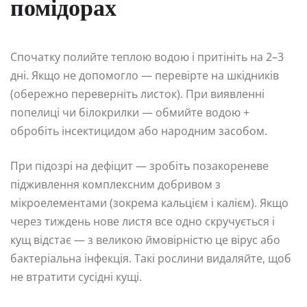
помідорах
Спочатку полийте теплою водою і притініть на 2–3
дні. Якщо не допомогло — перевірте на шкідників
(обережно переверніть листок). При виявленні
попелиці чи білокрилки — обмийте водою +
обробіть інсектицидом або народним засобом.
При підозрі на дефіцит — зробіть позакореневе
підживлення комплексним добривом з
мікроелементами (зокрема кальцієм і калієм). Якщо
через тиждень нове листя все одно скручується і
кущ відстає — з великою ймовірністю це вірус або
бактеріальна інфекція. Такі рослини видаляйте, щоб
не втратити сусідні кущі.