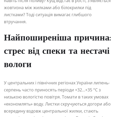
навіть після поливу? Кущ відстає в рості, з’являється
жовтизна між жилками або білокрилки під
листками? Тоді ситуація вимагає глибшого
втручання.
Найпоширеніша причина:
стрес від спеки та нестачі
вологи
У центральних і північних регіонах України липень-
серпень часто приносять періоди +32…+35 °C з
низькою вологістю повітря. Томати в таких умовах
«економлять» воду. Листки скручуються догори або
всередину вздовж центральної жилки, стають