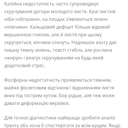
Калійна недостатність часто супроводжує
скручування догори молодого листя. Краї листків
ніби «обпалені», на плодах з’являються зелені
«плечики». Кальцієвий дефіцит більше відомий
вершинною гниллю, але й листя при цьому
скручується, кінчики сохнуть. Надлишок азоту дає
пишну темну зелень, товсті стебла, але рослина
«жирує» і реагує скручуванням на будь-який
додатковий стрес.
Фосфорна недостатність проявляється темним,
майже фіолетовим відтінком і відхиленням листя
вниз під гострим кутом. Бор рідше, але теж може
давати деформацію верхівок.
Для точної діагностики найкраще зробити аналіз
ґрунту або хоча б спостерігати за всім кущем. Якщо