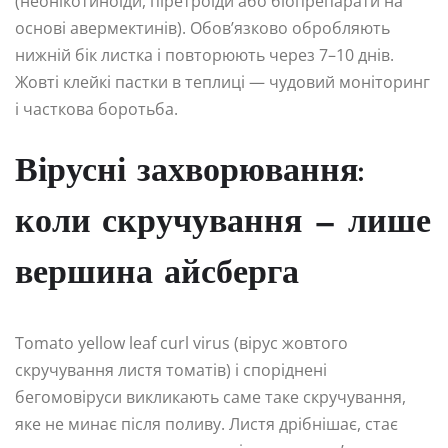
(неонікотиноїди, піретроїди або біопрепарати на
основі авермектинів). Обов’язково обробляють
нижній бік листка і повторюють через 7–10 днів.
Жовті клейкі пастки в теплиці — чудовий моніторинг
і часткова боротьба.
Вірусні захворювання:
коли скручування — лише
вершина айсберга
Tomato yellow leaf curl virus (вірус жовтого
скручування листя томатів) і споріднені
бегомовіруси викликають саме таке скручування,
яке не минає після поливу. Листя дрібнішає, стає