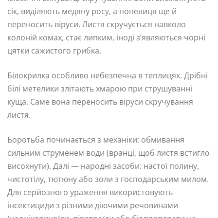
сік, виділяють медяну росу, а попелиця ще й
переносить віруси. Листя скручується навколо
колоній комах, стає липким, іноді з’являються чорні
цятки сажистого грибка.
Білокрилка особливо небезпечна в теплицях. Дрібні
білі метелики злітають хмарою при струшуванні
куща. Саме вона переносить віруси скручування
листя.
Боротьба починається з механіки: обмивання
сильним струменем води (вранці, щоб листя встигло
висохнути). Далі — народні засоби: настої полину,
чистотілу, тютюну або золи з господарським милом.
Для серйозного ураження використовують
інсектициди з різними діючими речовинами