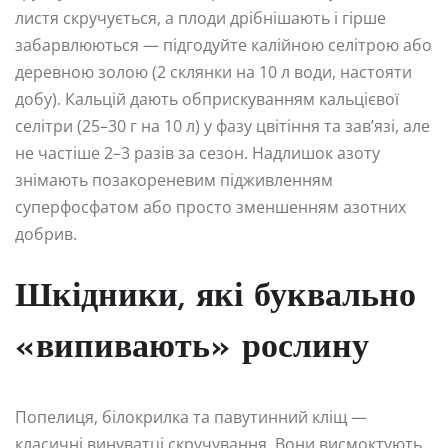
листя скручується, а плоди дрібнішають і гірше
забарвлюються — підгодуйте калійною селітрою або
деревною золою (2 склянки на 10 л води, настояти
добу). Кальцій дають обприскуванням кальцієвої
селітри (25–30 г на 10 л) у фазу цвітіння та зав’язі, але
не частіше 2–3 разів за сезон. Надлишок азоту
знімають позакореневим підживленням
суперфосфатом або просто зменшенням азотних
добрив.
Шкідники, які буквально
«випивають» рослину
Попелиця, білокрилка та павутинний кліщ —
класичні винуватці скручування. Вони висмоктують