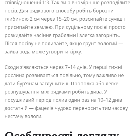
співвідношенні 1:3. Так ви рівномірніше розподілите
посів. Для рядкового способу робіть борозни
глибиною 2 см через 15–20 см, розсипайте суміш і
присипайте землею. При суцільному посіві просто
розкидайте насіння граблями і злегка загорніть.
Після посіву не поливайте, якщо ґрунт вологий —
зайва вода може утворити кірку.
Сходи з’являються через 7–14 днів. У перші тижні
рослина розвивається повільно, тому важливо не
дати бур’янам заглушити її. Прополка або легке
розпушування між рядками робить дива. У
посушливий період полив один раз на 10–12 днів
достатній — фацелія чудово переносить тимчасову
нестачу вологи.