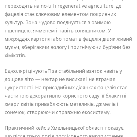
переходять на no-till і regenerative agriculture, де
фацелія стає ключовим елементом покривних
культур. Вона чудово поєднується з озимою
пшеницею, ячменем і навіть соняшником. У
міжряддях картоплі або томатів фацелія діє як живий
мульч, зберігаючи вологу і пригнічуючи бур’яни без
хімікатів.
Бджолярі цінують її за стабільний взяток навіть у
дощове літо — нектар не висихає і не втрачає
цукристості. На присадибних ділянках фацелія стає
частиною декоративно-корисного саду: її блакитні
хмари квітів приваблюють метеликів, джмелів і
сонечок, створюючи справжню екосистему.
Практичний кейс з Хмельницької області показує,
що після трьох років послідовного використання