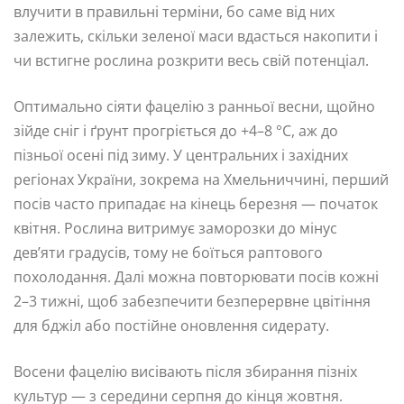
влучити в правильні терміни, бо саме від них
залежить, скільки зеленої маси вдасться накопити і
чи встигне рослина розкрити весь свій потенціал.
Оптимально сіяти фацелію з ранньої весни, щойно
зійде сніг і ґрунт прогріється до +4–8 °C, аж до
пізньої осені під зиму. У центральних і західних
регіонах України, зокрема на Хмельниччині, перший
посів часто припадає на кінець березня — початок
квітня. Рослина витримує заморозки до мінус
дев’яти градусів, тому не боїться раптового
похолодання. Далі можна повторювати посів кожні
2–3 тижні, щоб забезпечити безперервне цвітіння
для бджіл або постійне оновлення сидерату.
Восени фацелію висівають після збирання пізніх
культур — з середини серпня до кінця жовтня.