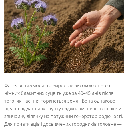
Фацелія пижмолиста виростає високою стіною
ніжних блакитних суцвіть уже за 40–45 днів після
того, як насіння торкнеться землі. Вона однаково
щедро віддає силу ґрунту і бджолам, перетворюючи
звичайну ділянку на потужний генератор родючості.
Для початківців і досвідчених городників головне —