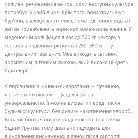
поживні речовини саме тоді, коли наступна культура
потребує їх найбільше. Крім того, вона пригнічує
бур’яни, відлякує дротяника, нематод і попелиць, а її
квітки приваблюють корисних комах-запилювачів. У
медоносній ролі фацелія дає до 500 кг нектару з
гектара в південних регіонах і 250–350 кг — у
центральних і західних. Мед виходить світлим,
ароматним, з тонким смаком, який високо цінують
бджолярі.
У порівнянні з іншими сидератами — гірчицею,
люпином чи вівсом — фацелія виграє
універсальністю. Її можна висівати перед і після
будь-якої культури, без ризику накопичення хвороб.
Вона не боїться посухи, надлишкової вологи чи
бідних ґрунтів, тому ідеально підходить для
відновлення виснажених ділянок після картоплі,