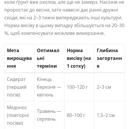
коли ґрунт вже охолов, але ще не замерз. Насіння не
проростає до весни, зате навесні дає ранні дружні
сходи, які на 2–3 тижні випереджають інші культури.
Норма висіву в цьому випадку збільшується на 20–30
%, щоб компенсувати можливе вимерзання.
Мета
Оптимал
Норма
Глибина
вирощува
ьні
висіву (на
загортанн
ння
терміни
1 сотку)
я
Сидерат
Кінець
(перший
березня —
100–120 г
2–3 см
посів)
квітень
Медонос
Травень —
(повторні
80–100 г
1,5–2 см
серпень
посіви)