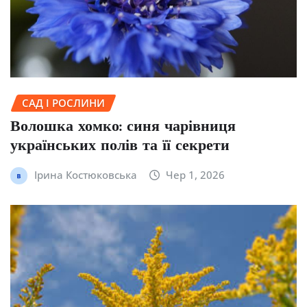
САД І РОСЛИНИ
Волошка хомко: синя чарівниця
українських полів та її секрети
Ірина Костюковська
Чер 1, 2026