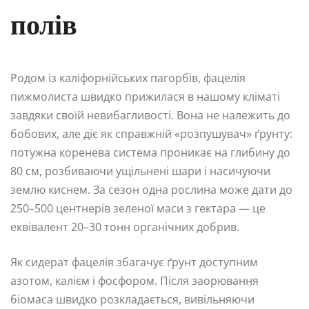
полів
Родом із каліфорнійських пагорбів, фацелія
пижмолиста швидко прижилася в нашому кліматі
завдяки своїй невибагливості. Вона не належить до
бобових, але діє як справжній «розпушувач» ґрунту:
потужна коренева система проникає на глибину до
80 см, розбиваючи ущільнені шари і насичуючи
землю киснем. За сезон одна рослина може дати до
250–500 центнерів зеленої маси з гектара — це
еквівалент 20–30 тонн органічних добрив.
Як сидерат фацелія збагачує ґрунт доступним
азотом, калієм і фосфором. Після заорювання
біомаса швидко розкладається, вивільняючи