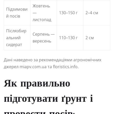
Жовтень
Підзимови
—
130–150 г
2–4 см
й посів
листопад
Післязбир
Серпень —
альний
110–130 г
2 см
вересень
сидерат
Дані наведено за рекомендаціями агрономічних
джерел miapv.com.ua та floristics.info.
Як правильно
підготувати ґрунт і