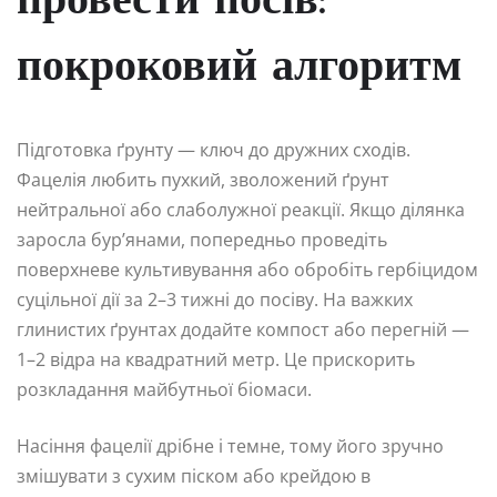
провести посів:
покроковий алгоритм
Підготовка ґрунту — ключ до дружних сходів.
Фацелія любить пухкий, зволожений ґрунт
нейтральної або слаболужної реакції. Якщо ділянка
заросла бур’янами, попередньо проведіть
поверхневе культивування або обробіть гербіцидом
суцільної дії за 2–3 тижні до посіву. На важких
глинистих ґрунтах додайте компост або перегній —
1–2 відра на квадратний метр. Це прискорить
розкладання майбутньої біомаси.
Насіння фацелії дрібне і темне, тому його зручно
змішувати з сухим піском або крейдою в