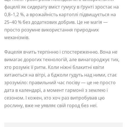
фацелії як сидерату вміст гумусу в ґрунті зростає на
0,8–1,2 %, а врожайність картоплі підвищується на
25–40 % без додаткових добрив. Це не магія —
просто розумне використання природних
механізмів.
Фацелія вчить терпінню і спостереженню. Вона не
вимагає дорогих технологій, але винагороджує тих,
хто розуміє її ритм. Коли ніжні блакитні квіти
хитаються на вітрі, а бджоли гудуть над ними, стає
зрозуміло: правильний час посіву — це не просто
дата в календарі, а момент гармонії з землею і
сезоном. І кожен, хто хоч раз випробував цю
рослину, вже не уявляє свій город без неї.