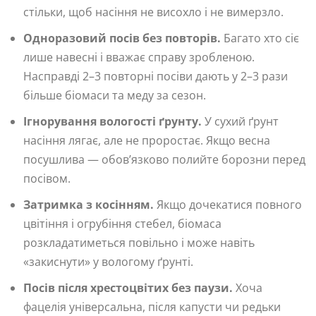
стільки, щоб насіння не висохло і не вимерзло.
Одноразовий посів без повторів.
Багато хто сіє
лише навесні і вважає справу зробленою.
Насправді 2–3 повторні посіви дають у 2–3 рази
більше біомаси та меду за сезон.
Ігнорування вологості ґрунту.
У сухий ґрунт
насіння лягає, але не проростає. Якщо весна
посушлива — обов’язково полийте борозни перед
посівом.
Затримка з косінням.
Якщо дочекатися повного
цвітіння і огрубіння стебел, біомаса
розкладатиметься повільно і може навіть
«закиснути» у вологому ґрунті.
Посів після хрестоцвітих без паузи.
Хоча
фацелія універсальна, після капусти чи редьки