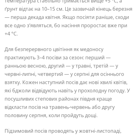
температура стабільно тримається вище +5 °C, а
ґрунт відтає на 10–15 см. Це зазвичай кінець березня
— перша декада квітня. Якщо посіяти раніше, сходи
все одно з’являться, бо насіння проростає вже при
+4 °C.
Для безперервного цвітіння як медоносу
практикують 3–4 посіви за сезон: перший —
ранньою весною, другий — у травні, третій — у
червні-липні, четвертий — у серпні для осіннього
взятку. Кожен наступний посів дає нові хвилі квітів,
які бджоли відвідують навіть у прохолодну погоду. У
посушливих степових районах півдня краще
відкласти посів на травень-червень або другу
половину серпня, коли пройдуть дощі.
Підзимовий посів проводять у жовтні-листопаді,