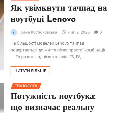
Як увімкнути тачпад на
ноутбуці Lenovo
Ірина Костюковська
Лип 2, 2026
0
На більшості моделей Lenovo тачпад
повертається до життя після простої комбінації
— Fn разом з однією з клавіш F5, F6,…
ЧИТАТИ БІЛЬШЕ
ТЕХНОЛОГІЇ
Потужність ноутбука:
що визначає реальну