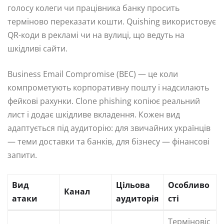
голосу колеги чи працівника банку просить
терміново переказати кошти. Quishing використовує
QR-коди в рекламі чи на вулиці, що ведуть на
шкідливі сайти.
Business Email Compromise (BEC) — це коли
компрометують корпоративну пошту і надсилають
фейкові рахунки. Clone phishing копіює реальний
лист і додає шкідливе вкладення. Кожен вид
адаптується під аудиторію: для звичайних українців
— теми доставки та банків, для бізнесу — фінансові
запити.
Вид
Цільова
Особливо
Канал
атаки
аудиторія
сті
Терміновіс