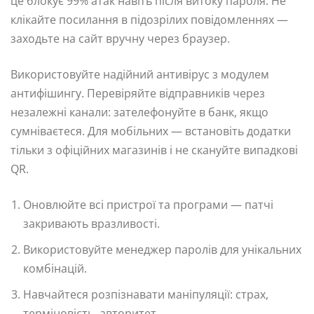
це блокує 99% атак навіть після витоку пароля. Не
клікайте посилання в підозрілих повідомленнях —
заходьте на сайт вручну через браузер.
Використовуйте надійний антивірус з модулем
антифішингу. Перевіряйте відправників через
незалежні канали: зателефонуйте в банк, якщо
сумніваєтеся. Для мобільних — встановіть додатки
тільки з офіційних магазинів і не скануйте випадкові
QR.
Оновлюйте всі пристрої та програми — патчі
закривають вразливості.
Використовуйте менеджер паролів для унікальних
комбінацій.
Навчайтеся розпізнавати маніпуляції: страх,
терміновість, авторитет.