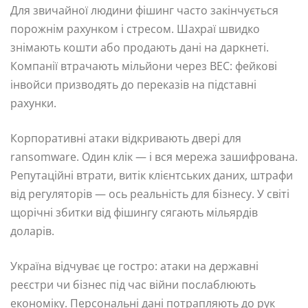
Для звичайної людини фішинг часто закінчується
порожнім рахунком і стресом. Шахраї швидко
знімають кошти або продають дані на даркнеті.
Компанії втрачають мільйони через BEC: фейкові
інвойси призводять до переказів на підставні
рахунки.
Корпоративні атаки відкривають двері для
ransomware. Один клік — і вся мережа зашифрована.
Репутаційні втрати, витік клієнтських даних, штрафи
від регуляторів — ось реальність для бізнесу. У світі
щорічні збитки від фішингу сягають мільярдів
доларів.
Україна відчуває це гостро: атаки на державні
реєстри чи бізнес під час війни послаблюють
економіку. Персональні дані потрапляють до рук