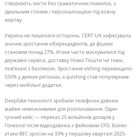
створюють листи без граматичних помилок, з
ідеальним стилем і персоналізацією під кожну
жертву.
Україна не лишилася осторонь. CERT-UA зафіксувала
значне зростання кіберінцидентів, де фішинг
становив понад 27%. Атаки часто маскувалися під
державні сервіси, доставку Нової Пошти чи теми,
пов’язані з безпекою. Зростання vishing перевищило
550% у деяких регіонах, а quishing став популярним
через мобільні додатки.
Deepfake-технології зробили телефонні дзвінки
майже неможливими для розпізнавання. Один
гучний кейс — переказ 25 мільйонів доларів у
Гонконзі після відеодзвінка з фейковим CFO. Бізнес-
атаки BEC зросли на 33% у першому кварталі 2025-