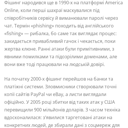
Фішинг народився ще в 1990-х на платформі America
Online, коли перші шахраї маскувалися під
співробітників сервісу й виманювали паролі через
чат. Термін «phishing» походить від англійського
«fishing» — рибалка, бо саме так виглядає процес:
закидається привабливий гачок і чекається, поки
жертва клюне. Ранні атаки були примітивними, з
явними помилками та підозрілими доменами, але
вони вже тоді працювали на людській довірі.
На початку 2000-х фішинг перейшов на банки та
платіжні системи. Зловмисники створювали точні
копії сайтів PayPal чи eBay, а листи виглядали
офіційно. У 2005 році збитки від таких атак у США
перевищили 900 мільйонів доларів. З часом техніка
вдосконалилася: з’явилися таргетовані атаки на
конкретних людей, де збирали дані з соцмереж для