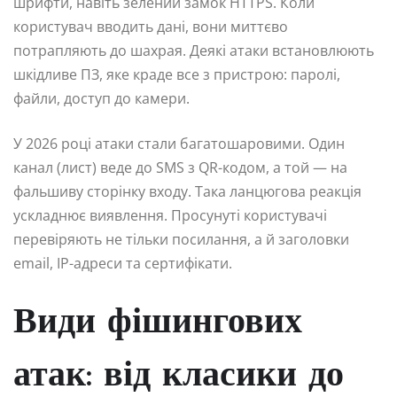
шрифти, навіть зелений замок HTTPS. Коли
користувач вводить дані, вони миттєво
потрапляють до шахрая. Деякі атаки встановлюють
шкідливе ПЗ, яке краде все з пристрою: паролі,
файли, доступ до камери.
У 2026 році атаки стали багатошаровими. Один
канал (лист) веде до SMS з QR-кодом, а той — на
фальшиву сторінку входу. Така ланцюгова реакція
ускладнює виявлення. Просунуті користувачі
перевіряють не тільки посилання, а й заголовки
email, IP-адреси та сертифікати.
Види фішингових
атак: від класики до