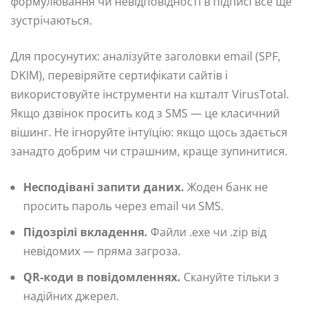
формулювання чи невідповідності в підписі все ще
зустрічаються.
Для просунутих: аналізуйте заголовки email (SPF,
DKIM), перевіряйте сертифікати сайтів і
використовуйте інструменти на кшталт VirusTotal.
Якщо дзвінок просить код з SMS — це класичний
вішинг. Не ігноруйте інтуїцію: якщо щось здається
занадто добрим чи страшним, краще зупинитися.
Несподівані запити даних.
Жоден банк не
просить пароль через email чи SMS.
Підозрілі вкладення.
Файли .exe чи .zip від
невідомих — пряма загроза.
QR-коди в повідомленнях.
Скануйте тільки з
надійних джерел.