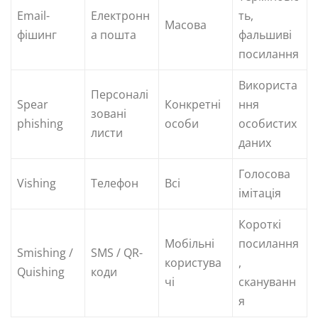
Email-
Електронн
ть,
Масова
фішинг
а пошта
фальшиві
посилання
Використа
Персоналі
Spear
Конкретні
ння
зовані
phishing
особи
особистих
листи
даних
Голосова
Vishing
Телефон
Всі
імітація
Короткі
Мобільні
посилання
Smishing /
SMS / QR-
користува
,
Quishing
коди
чі
скануванн
я