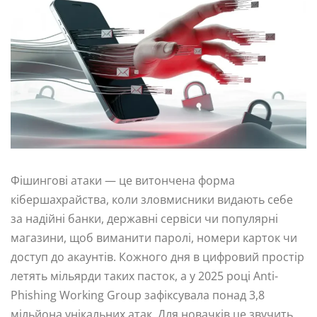
Фішингові атаки — це витончена форма
кібершахрайства, коли зловмисники видають себе
за надійні банки, державні сервіси чи популярні
магазини, щоб виманити паролі, номери карток чи
доступ до акаунтів. Кожного дня в цифровий простір
летять мільярди таких пасток, а у 2025 році Anti-
Phishing Working Group зафіксувала понад 3,8
мільйона унікальних атак. Для новачків це звучить