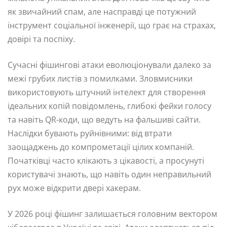
як звичайний спам, але насправді це потужний
інструмент соціальної інженерії, що грає на страхах,
довірі та поспіху.
Сучасні фішингові атаки еволюціонували далеко за
межі грубих листів з помилками. Зловмисники
використовують штучний інтелект для створення
ідеальних копій повідомлень, глибокі фейки голосу
та навіть QR-коди, що ведуть на фальшиві сайти.
Наслідки бувають руйнівними: від втрати
заощаджень до компрометації цілих компаній.
Початківці часто клікають з цікавості, а просунуті
користувачі знають, що навіть один неправильний
рух може відкрити двері хакерам.
У 2026 році фішинг залишається головним вектором