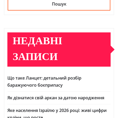
Пошук
НЕДАВНІ
ЗАПИСИ
Що таке Ланцет: детальний розбір
баражуючого боєприпасу
Як дізнатися свій аркан за датою народження
Яке населення Ізраїлю у 2026 році: живі цифри
країни, що росте