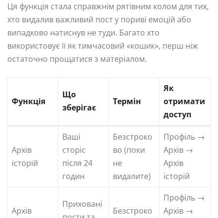
Ця функція стала справжнім рятівним колом для тих,
хто видалив важливий пост у пориві емоцій або
випадково натиснув не туди. Багато хто
використовує її як тимчасовий «кошик», перш ніж
остаточно прощатися з матеріалом.
Як
Що
Функція
Термін
отримати
зберігає
доступ
Ваші
Безстроко
Профіль →
Архів
сторіс
во (поки
Архів →
історій
після 24
не
Архів
годин
видалите)
історій
Профіль →
Приховані
Архів
Безстроко
Архів →
пости та