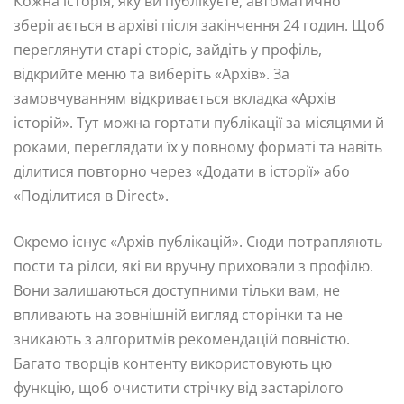
Кожна історія, яку ви публікуєте, автоматично
зберігається в архіві після закінчення 24 годин. Щоб
переглянути старі сторіс, зайдіть у профіль,
відкрийте меню та виберіть «Архів». За
замовчуванням відкривається вкладка «Архів
історій». Тут можна гортати публікації за місяцями й
роками, переглядати їх у повному форматі та навіть
ділитися повторно через «Додати в історії» або
«Поділитися в Direct».
Окремо існує «Архів публікацій». Сюди потрапляють
пости та рілси, які ви вручну приховали з профілю.
Вони залишаються доступними тільки вам, не
впливають на зовнішній вигляд сторінки та не
зникають з алгоритмів рекомендацій повністю.
Багато творців контенту використовують цю
функцію, щоб очистити стрічку від застарілого