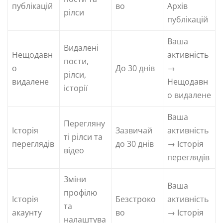
публікацій
во
Архів
рілси
публікацій
Ваша
Видалені
Нещодавн
активність
пости,
о
До 30 днів
→
рілси,
видалене
Нещодавн
історії
о видалене
Ваша
Перегляну
Історія
Зазвичай
активність
ті рілси та
переглядів
до 30 днів
→ Історія
відео
переглядів
Зміни
Ваша
профілю
Історія
Безстроко
активність
та
акаунту
во
→ Історія
налаштува