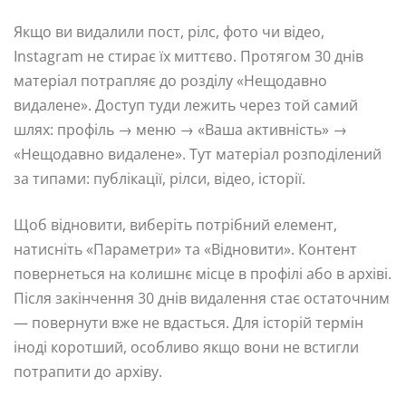
Якщо ви видалили пост, рілс, фото чи відео,
Instagram не стирає їх миттєво. Протягом 30 днів
матеріал потрапляє до розділу «Нещодавно
видалене». Доступ туди лежить через той самий
шлях: профіль → меню → «Ваша активність» →
«Нещодавно видалене». Тут матеріал розподілений
за типами: публікації, рілси, відео, історії.
Щоб відновити, виберіть потрібний елемент,
натисніть «Параметри» та «Відновити». Контент
повернеться на колишнє місце в профілі або в архіві.
Після закінчення 30 днів видалення стає остаточним
— повернути вже не вдасться. Для історій термін
іноді коротший, особливо якщо вони не встигли
потрапити до архіву.