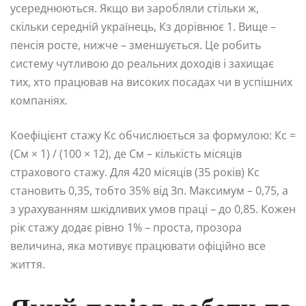
усереднюються. Якщо ви заробляли стільки ж,
скільки середній українець, Кз дорівнює 1. Вище –
пенсія росте, нижче – зменшується. Це робить
систему чутливою до реальних доходів і захищає
тих, хто працював на високих посадах чи в успішних
компаніях.
Коефіцієнт стажу Кс обчислюється за формулою: Кс =
(См × 1) / (100 × 12), де См – кількість місяців
страхового стажу. Для 420 місяців (35 років) Кс
становить 0,35, тобто 35% від Зп. Максимум – 0,75, а
з урахуванням шкідливих умов праці – до 0,85. Кожен
рік стажу додає рівно 1% – проста, прозора
величина, яка мотивує працювати офіційно все
життя.