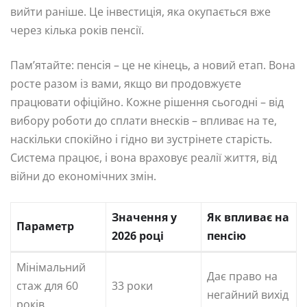
вийти раніше. Це інвестиція, яка окупається вже
через кілька років пенсії.
Пам’ятайте: пенсія – це не кінець, а новий етап. Вона
росте разом із вами, якщо ви продовжуєте
працювати офіційно. Кожне рішення сьогодні – від
вибору роботи до сплати внесків – впливає на те,
наскільки спокійно і гідно ви зустрінете старість.
Система працює, і вона враховує реалії життя, від
війни до економічних змін.
Значення у
Як впливає на
Параметр
2026 році
пенсію
Мінімальний
Дає право на
стаж для 60
33 роки
негайний вихід
років