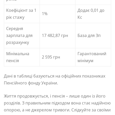
Коефіцієнт за 1
Додає 0,01 до
1%
рік стажу
Кс
Середня
зарплата для
17 482,87 грн
База для Зп
розрахунку
Мінімальна
Гарантований
2 595 грн
пенсія
мінімум
Дані в таблиці базуються на офіційних показниках
Пенсійного фонду України.
Життя продовжується, і пенсія – лише один із його
розділів. З правильним підходом вона стає надійною
опорою, а не джерелом тривоги. Слідкуйте за своїми