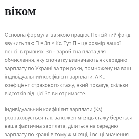
віком
Основна формула, за якою працює Пенсійний фонд,
звучить так: П = Зп × Кс. Тут П – це розмір вашої
пенсії в гривнях. Зп – заробітна плата для
обчислення, яку спочатку визначають як середню
зарплату по Україні за три роки, помножену на ваш
індивідуальний коефіцієнт зарплати. А Кс –
коефіцієнт страхового стажу, який показує, скільки
відсотків від цієї Зп ви отримаєте.
Індивідуальний коефіцієнт зарплати (Кз)
розраховується так: за кожен місяць стажу береться
ваша фактична зарплата, ділиться на середню
зарплату по країні в тому ж місяці, і всі ці значення