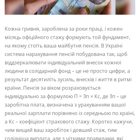
Кожна гривня, зароблена за роки праці, і кожен
місяць офіційного стажу формують той фундамент,
на якому стоїть ваша майбутня пенсія. В Україні
система нарахування пенсій побудована так, щоб
віддзеркалювати індивідуальний внесок кожної
людини в солідарний фонд – це не просто цифри, а
результат десятиліть зусиль, внесків і життя в ритмі
країни. Пенсія за віком розраховується
індивідуально за формулою П = Зп × Кс, де Зп – це
заробітна плата, визначена з урахуванням вашої
реальної зарплати порівняно із середньою по країні,
а Кс – коефіцієнт страхового стажу. Коротко кажучи,
чим вищий ваш заробіток і довший стаж, тим
солідніша виплата, але з чіткими правилами, які