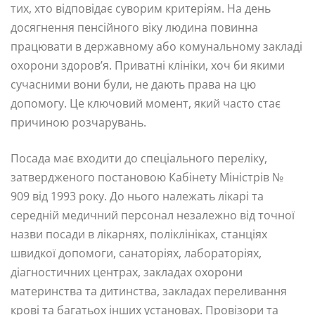
тих, хто відповідає суворим критеріям. На день
досягнення пенсійного віку людина повинна
працювати в державному або комунальному закладі
охорони здоров’я. Приватні клініки, хоч би якими
сучасними вони були, не дають права на цю
допомогу. Це ключовий момент, який часто стає
причиною розчарувань.
Посада має входити до спеціального переліку,
затвердженого постановою Кабінету Міністрів №
909 від 1993 року. До нього належать лікарі та
середній медичний персонал незалежно від точної
назви посади в лікарнях, поліклініках, станціях
швидкої допомоги, санаторіях, лабораторіях,
діагностичних центрах, закладах охорони
материнства та дитинства, закладах переливання
крові та багатьох інших установах. Провізори та