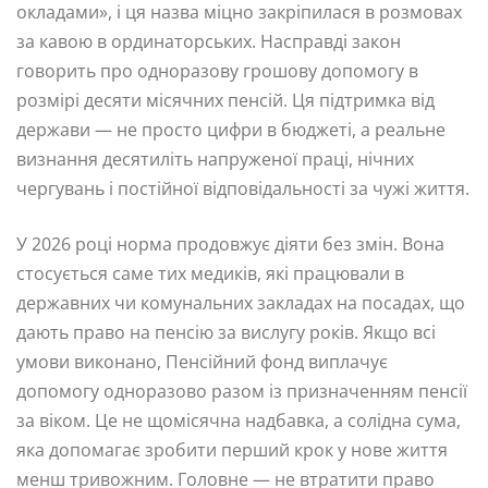
окладами», і ця назва міцно закріпилася в розмовах
за кавою в ординаторських. Насправді закон
говорить про одноразову грошову допомогу в
розмірі десяти місячних пенсій. Ця підтримка від
держави — не просто цифри в бюджеті, а реальне
визнання десятиліть напруженої праці, нічних
чергувань і постійної відповідальності за чужі життя.
У 2026 році норма продовжує діяти без змін. Вона
стосується саме тих медиків, які працювали в
державних чи комунальних закладах на посадах, що
дають право на пенсію за вислугу років. Якщо всі
умови виконано, Пенсійний фонд виплачує
допомогу одноразово разом із призначенням пенсії
за віком. Це не щомісячна надбавка, а солідна сума,
яка допомагає зробити перший крок у нове життя
менш тривожним. Головне — не втратити право