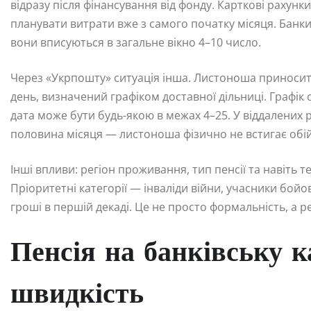
відразу після фінансування від фонду. Карткові рахунк
планувати витрати вже з самого початку місяця. Банки
вони вписуються в загальне вікно 4–10 число.
Через «Укрпошту» ситуація інша. Листоноша приносить 
день, визначений графіком доставної дільниці. Графік 
дата може бути будь-якою в межах 4–25. У віддалених 
половина місяця — листоноша фізично не встигає обій
Інші впливи: регіон проживання, тип пенсії та навіть т
Пріоритетні категорії — інваліди війни, учасники бой
гроші в першій декаді. Це не просто формальність, а р
Пенсія на банківську ка
швидкість