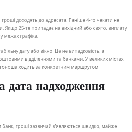
і гроші доходять до адресата. Раніше 4-го чекати не
и. Якщо 25-те припадає на вихідний або свято, виплату
у межах графіка.
більну дату або вікно. Це не випадковість, а
оштовими відділеннями та банками. У великих містах
истоноша ходить за конкретним маршрутом.
на дата надходження
 банк, гроші зазвичай з’являються швидко, майже