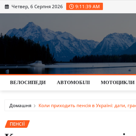
Перейти
Четвер, 6 Серпня 2026
9:11:40 AM
до
вмісту
ВЕЛОСИПЕДИ
АВТОМОБІЛІ
МОТОЦИКЛИ
Домашня
Коли приходить пенсія в Україні: дати, гра
ПЕНСІЇ