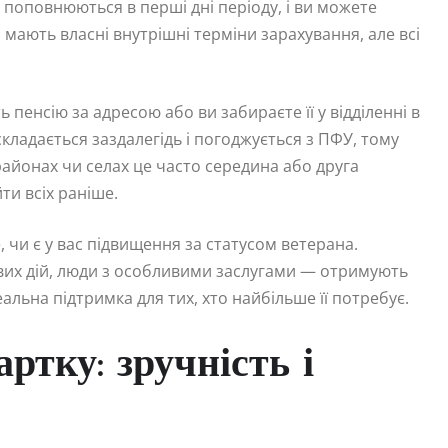
и поповнюються в перші дні періоду, і ви можете
 мають власні внутрішні терміни зарахування, але всі
пенсію за адресою або ви забираєте її у відділенні в
складається заздалегідь і погоджується з ПФУ, тому
районах чи селах це часто середина або друга
ти всіх раніше.
е, чи є у вас підвищення за статусом ветерана.
ових дій, люди з особливими заслугами — отримують
еальна підтримка для тих, хто найбільше її потребує.
ртку: зручність і