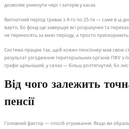
дозволяє уникнути черг і заторів у касах.
Виплатний період триває з 4-го по 25-те — саме в ці дн
варто, бо фонд ще завершує всі розрахунки та переказ
не переносять за межі періоду, а просто прискорюють 
Система працює так, щоб кожен пенсіонер мав свою ста
результат узгодження територіальних органів ПФУ з п
графік щільніший, у селах — більш розтягнутий, бо л
Від чого залежить точ
пенсії
Головний фактор — спосіб отримання. Якщо ви обрали