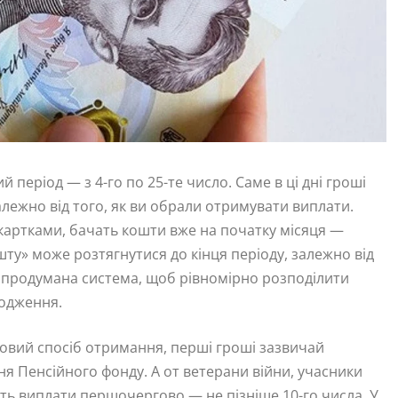
 період — з 4-го по 25-те число. Саме в ці дні гроші
лежно від того, як ви обрали отримувати виплати.
 картками, бачать кошти вже на початку місяця —
шту» може розтягнутися до кінця періоду, залежно від
 а продумана система, щоб рівномірно розподілити
ходження.
овий спосіб отримання, перші гроші зазвичай
ня Пенсійного фонду. А от ветерани війни, учасники
ть виплати першочергово — не пізніше 10-го числа. У