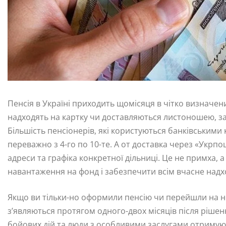
Пенсія в Україні приходить щомісяця в чітко визначений
надходять на картку чи доставляються листоношею, за
Більшість пенсіонерів, які користуються банківськими
переважно з 4-го по 10-те. А от доставка через «Укрпо
адреси та графіка конкретної дільниці. Це не примха,
навантаження на фонд і забезпечити всім вчасне над
Якщо ви тільки-но оформили пенсію чи перейшли на н
з’являються протягом одного-двох місяців після рішен
бойових дій та люди з особливими заслугами отримую