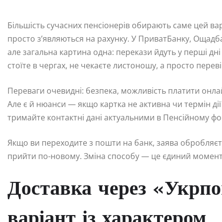
Більшість сучасних пенсіонерів обирають саме цей вар
просто з’являються на рахунку. У ПриватБанку, Ощадба
але загальна картина одна: перекази йдуть у перші дні
стоїте в чергах, не чекаєте листоношу, а просто переві
Переваги очевидні: безпека, можливість платити онлай
Але є й нюанси — якщо картка не активна чи термін ді
тримайте контактні дані актуальними в Пенсійному фо
Якщо ви переходите з пошти на банк, заява обробляєт
прийти по-новому. Зміна способу — це єдиний момент,
Доставка через «Укрпо
варіант із характером