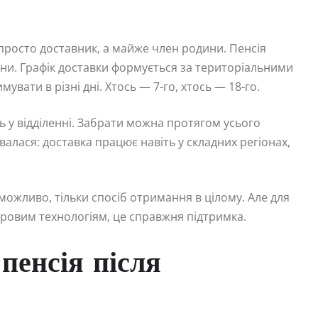
просто доставник, а майже член родини. Пенсія
и. Графік доставки формується за територіальними
вати в різні дні. Хтось — 7-го, хтось — 18-го.
ь у відділенні. Забрати можна протягом усього
алася: доставка працює навіть у складних регіонах,
ожливо, тільки спосіб отримання в цілому. Але для
ифровим технологіям, це справжня підтримка.
пенсія після