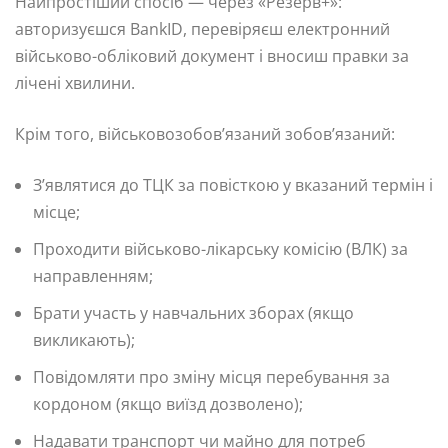
Найпростіший спосіб — через «Резерв+»:
авторизуєшся BankID, перевіряєш електронний
військово-обліковий документ і вносиш правки за
лічені хвилини.
Крім того, військовозобов’язаний зобов’язаний:
З’являтися до ТЦК за повісткою у вказаний термін і
місце;
Проходити військово-лікарську комісію (ВЛК) за
направленням;
Брати участь у навчальних зборах (якщо
викликають);
Повідомляти про зміну місця перебування за
кордоном (якщо виїзд дозволено);
Надавати транспорт чи майно для потреб