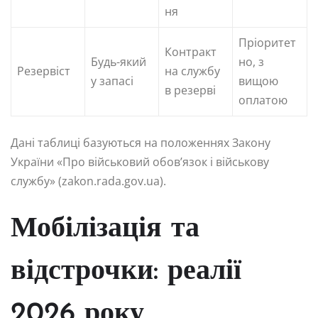
ня
Пріоритет
Контракт
Будь-який
но, з
Резервіст
на службу
у запасі
вищою
в резерві
оплатою
Дані таблиці базуються на положеннях Закону
України «Про військовий обов’язок і військову
службу» (zakon.rada.gov.ua).
Мобілізація та
відстрочки: реалії
2026 року