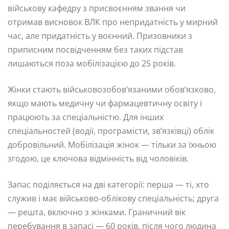
військову кафедру з присвоєнням звання чи
отримав висновок ВЛК про непридатність у мирний
час, але придатність у воєнний. Призовники з
приписним посвідченням без таких підстав
лишаються поза мобілізацією до 25 років.
Жінки стають військовозобов’язаними обов’язково,
якщо мають медичну чи фармацевтичну освіту і
працюють за спеціальністю. Для інших
спеціальностей (водії, програмісти, зв’язківці) облік
добровільний. Мобілізація жінок — тільки за їхньою
згодою, це ключова відмінність від чоловіків.
Запас поділяється на дві категорії: перша — ті, хто
служив і має військово-облікову спеціальність; друга
— решта, включно з жінками. Граничний вік
перебування в запасі — 60 років, після чого людина