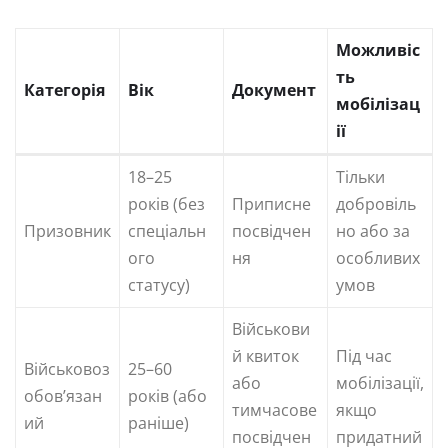
Можливіс
ть
Категорія
Вік
Документ
мобілізац
ії
18–25
Тільки
років (без
Приписне
добровіль
Призовник
спеціальн
посвідчен
но або за
ого
ня
особливих
статусу)
умов
Військови
й квиток
Під час
Військовоз
25–60
або
мобілізації,
обов’язан
років (або
тимчасове
якщо
ий
раніше)
посвідчен
придатний