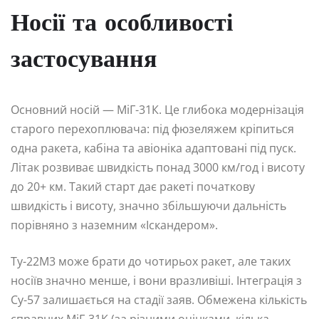
Носії та особливості
застосування
Основний носій — МіГ-31К. Це глибока модернізація
старого перехоплювача: під фюзеляжем кріпиться
одна ракета, кабіна та авіоніка адаптовані під пуск.
Літак розвиває швидкість понад 3000 км/год і висоту
до 20+ км. Такий старт дає ракеті початкову
швидкість і висоту, значно збільшуючи дальність
порівняно з наземним «Іскандером».
Ту-22М3 може брати до чотирьох ракет, але таких
носіїв значно менше, і вони вразливіші. Інтеграція з
Су-57 залишається на стадії заяв. Обмежена кількість