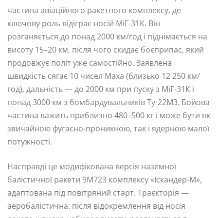
частина авіаційного ракетного комплексу, де
ключову роль відіграє носій МіГ-31К. Він
розганяється до понад 2000 км/год і піднімається на
висоту 15–20 км, після чого скидає боєприпас, який
продовжує політ уже самостійно. Заявлена
швидкість сягає 10 чисел Маха (близько 12 250 км/
год), дальність — до 2000 км при пуску з МіГ-31К і
понад 3000 км з бомбардувальників Ту-22М3. Бойова
частина важить приблизно 480–500 кг і може бути як
звичайною фугасно-проникною, так і ядерною малої
потужності.
Насправді це модифікована версія наземної
балістичної ракети 9М723 комплексу «Іскандер-М»,
адаптована під повітряний старт. Траєкторія —
аеробалістична: після відокремлення від носія