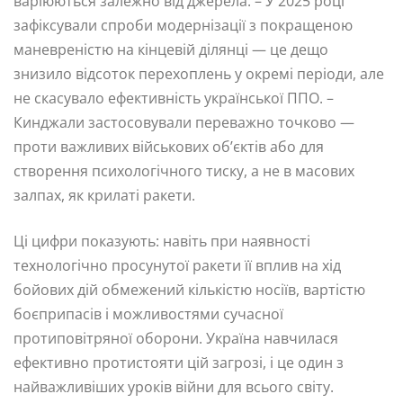
варіюються залежно від джерела. – У 2025 році
зафіксували спроби модернізації з покращеною
маневреністю на кінцевій ділянці — це дещо
знизило відсоток перехоплень у окремі періоди, але
не скасувало ефективність української ППО. –
Кинджали застосовували переважно точково —
проти важливих військових об’єктів або для
створення психологічного тиску, а не в масових
залпах, як крилаті ракети.
Ці цифри показують: навіть при наявності
технологічно просунутої ракети її вплив на хід
бойових дій обмежений кількістю носіїв, вартістю
боєприпасів і можливостями сучасної
протиповітряної оборони. Україна навчилася
ефективно протистояти цій загрозі, і це один з
найважливіших уроків війни для всього світу.