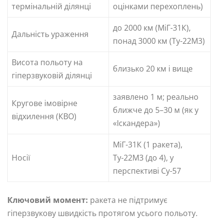
термінальній ділянці
оцінками перехоплень)
до 2000 км (МіГ-31К),
Дальність ураження
понад 3000 км (Ту-22М3)
Висота польоту на
близько 20 км і вище
гіперзвуковій ділянці
заявлено 1 м; реально
Кругове імовірне
ближче до 5–30 м (як у
відхилення (КВО)
«Іскандера»)
МіГ-31К (1 ракета),
Носії
Ту-22М3 (до 4), у
перспективі Су-57
Ключовий момент:
ракета не підтримує
гіперзвукову швидкість протягом усього польоту.