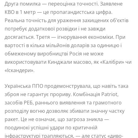
Друга помилка — переоцінка точності. Заявлене
КВО в 1 метр — це пропагандистська цифра.
Реальна точність для ураження захищених об’єктів
потребує додаткової розвідки і не завжди
досягається. Третя — ігнорування економіки. При
вартості в кілька мільйонів доларів за одиницю і
обмеженому виробництві Росія не може
використовувати Кинджали масово, як «Калібри» чи
«Іскандери».
Українська ППО продемонструвала, що навіть така
зброя не гарантує прориву. Комбінація Patriot,
засобів РЕБ, раннього виявлення та грамотного
розподілу вогню дозволяє збивати значну частку
ракет. Це не означає, що загроза зникла —
поодинокі успішні удари по критичній
інфраструктурі трапляються, — але статус «диво-