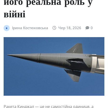
його реальна роль у
війні
Ірина Костюковська
Чер 18, 2026
0
Ракета Кинджал — це не самостійна одиниця, а