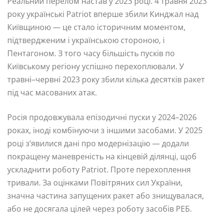
Реальний перелом настав у 2023 році. 4 травня 2023
року українські Patriot вперше збили Кинджал над
Київщиною — це стало історичним моментом,
підтвердженим і українською стороною, і
Пентагоном. З того часу більшість пусків по
Київському регіону успішно перехоплювали. У
травні–червні 2023 року збили кілька десятків ракет
під час масованих атак.
Росія продовжувала епізодичні пуски у 2024–2026
роках, іноді комбінуючи з іншими засобами. У 2025
році з’явилися дані про модернізацію — додали
покращену маневреність на кінцевій ділянці, щоб
ускладнити роботу Patriot. Проте перехоплення
тривали. За оцінками Повітряних сил України,
значна частина запущених ракет або знищувалася,
або не досягала цілей через роботу засобів РЕБ.