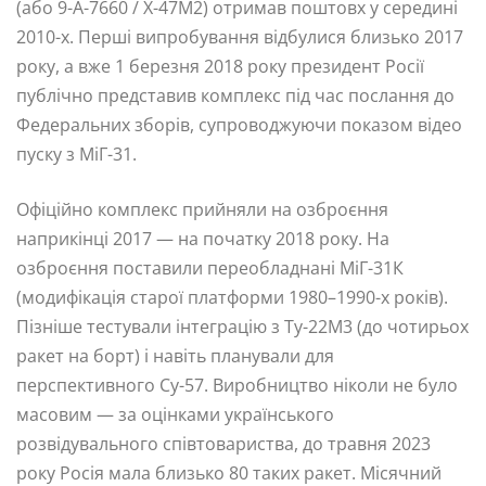
(або 9-А-7660 / Х-47М2) отримав поштовх у середині
2010-х. Перші випробування відбулися близько 2017
року, а вже 1 березня 2018 року президент Росії
публічно представив комплекс під час послання до
Федеральних зборів, супроводжуючи показом відео
пуску з МіГ-31.
Офіційно комплекс прийняли на озброєння
наприкінці 2017 — на початку 2018 року. На
озброєння поставили переобладнані МіГ-31К
(модифікація старої платформи 1980–1990-х років).
Пізніше тестували інтеграцію з Ту-22М3 (до чотирьох
ракет на борт) і навіть планували для
перспективного Су-57. Виробництво ніколи не було
масовим — за оцінками українського
розвідувального співтовариства, до травня 2023
року Росія мала близько 80 таких ракет. Місячний