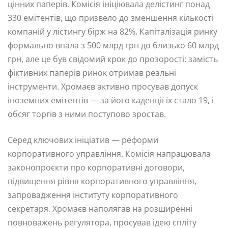
цінних паперів. Комісія ініціювала делістинг понад
330 емітентів, що призвело до зменшення кількості
компаній у лістингу бірж на 82%. Капіталізація ринку
формально впала з 500 млрд грн до близько 60 млрд
грн, але це був свідомий крок до прозорості: замість
фіктивних паперів ринок отримав реальні
інструменти. Хромаєв активно просував допуск
іноземних емітентів — за його каденції їх стало 19, і
обсяг торгів з ними поступово зростав.
Серед ключових ініціатив — реформи
корпоративного управління. Комісія напрацювала
законопроєкти про корпоративні договори,
підвищення рівня корпоративного управління,
запровадження інституту корпоративного
секретаря. Хромаєв наполягав на розширенні
повноважень регулятора, просував ідею спліту