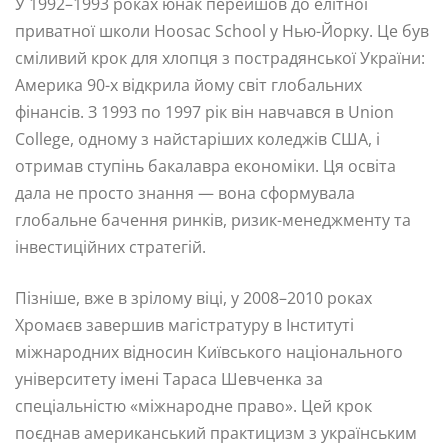
У 1992–1993 роках юнак перейшов до елітної
приватної школи Hoosac School у Нью-Йорку. Це був
сміливий крок для хлопця з пострадянської України:
Америка 90-х відкрила йому світ глобальних
фінансів. З 1993 по 1997 рік він навчався в Union
College, одному з найстаріших коледжів США, і
отримав ступінь бакалавра економіки. Ця освіта
дала не просто знання — вона сформувала
глобальне бачення ринків, ризик-менеджменту та
інвестиційних стратегій.
Пізніше, вже в зрілому віці, у 2008–2010 роках
Хромаєв завершив магістратуру в Інституті
міжнародних відносин Київського національного
університету імені Тараса Шевченка за
спеціальністю «міжнародне право». Цей крок
поєднав американський практицизм з українським