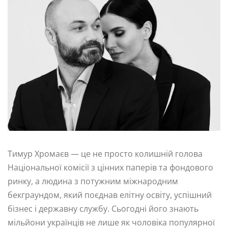
Тимур Хромаєв — це не просто колишній голова
Національної комісії з цінних паперів та фондового
ринку, а людина з потужним міжнародним
бекграундом, який поєднав елітну освіту, успішний
бізнес і державну службу. Сьогодні його знають
мільйони українців не лише як чоловіка популярної