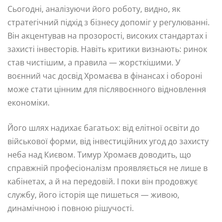
Сьогодні, аналізуючи його роботу, видно, як
стратегічний підхід з бізнесу допоміг у регулюванні.
Він акцентував на прозорості, високих стандартах і
захисті інвесторів. Навіть критики визнають: ринок
став чистішим, а правила — жорсткішими. У
воєнний час досвід Хромаєва в фінансах і обороні
може стати цінним для післявоєнного відновлення
економіки.
Його шлях надихає багатьох: від елітної освіти до
військової форми, від інвестиційних угод до захисту
неба над Києвом. Тимур Хромаєв доводить, що
справжній професіоналізм проявляється не лише в
кабінетах, а й на передовій. І поки він продовжує
службу, його історія ще пишеться — живою,
динамічною і повною рішучості.