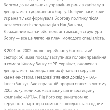
боргом до начальника управління ринків капіталу в
департаменті державного боргу. Це були часи, коли
Україна тільки формувала боргову політику після
незалежності: координація з Нацбанком,
Державним казначейством, оптимізація структури
боргу — все це лягло на плечі молодого спеціаліста.
З 2001 по 2002 рік він перейшов у банківський
сектор: обіймав посаду заступника голови правління
в комерційному банку «НРБ-Україна», очолював
департамент корпоративних фінансів і керував
казначейством. Невдовзі з’явився досвід у «ТАС-
Інвестбанку». Але справжній прорив стався в лютому
2003 року, коли Хромаєв заснував інвестиційну
компанію «АРТА». Під його керівництвом як
керуючого партнера компанія швидко стала одним