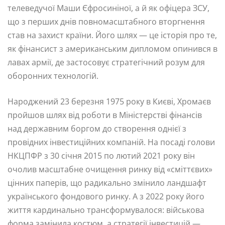
телеведучої Маши Єфросиніної, а й як офіцера ЗСУ,
що з перших днів повномасштабного вторгнення
став на захист країни. Його шлях — це історія про те,
як фінансист з американським дипломом опинився в
лавах армії, де застосовує стратегічний розум для
оборонних технологій.
Народжений 23 березня 1975 року в Києві, Хромаєв
пройшов шлях від роботи в Міністерстві фінансів
над державним боргом до створення однієї з
провідних інвестиційних компаній. На посаді голови
НКЦПФР з 30 січня 2015 по лютий 2021 року він
очолив масштабне очищення ринку від «сміттєвих»
цінних паперів, що радикально змінило ландшафт
українського фондового ринку. А з 2022 року його
життя кардинально трансформувалося: військова
форма замінила костюм, а стратегії інвестицій —