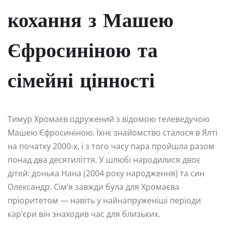
кохання з Машею
Єфросиніною та
сімейні цінності
Тимур Хромаєв одружений з відомою телеведучою
Машею Єфросиніною. Їхнє знайомство сталося в Ялті
на початку 2000-х, і з того часу пара пройшла разом
понад два десятиліття. У шлюбі народилися двоє
дітей: донька Нана (2004 року народження) та син
Олександр. Сім’я завжди була для Хромаєва
пріоритетом — навіть у найнапруженіші періоди
кар’єри він знаходив час для близьких.