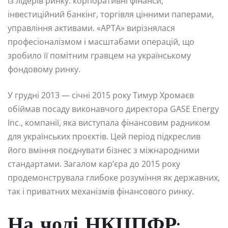
із лідерів ринку: корпоративні фінанси,
інвестиційний банкінг, торгівля цінними паперами,
управління активами. «АРТА» вирізнялася
професіоналізмом і масштабами операцій, що
зробило її помітним гравцем на українському
фондовому ринку.
У грудні 2013 — січні 2015 року Тимур Хромаєв
обіймав посаду виконавчого директора GASE Energy
Inc., компанії, яка виступала фінансовим радником
для українських проєктів. Цей період підкреслив
його вміння поєднувати бізнес з міжнародними
стандартами. Загалом кар’єра до 2015 року
продемонструвала глибоке розуміння як державних,
так і приватних механізмів фінансового ринку.
На чолі НКЦПФР: