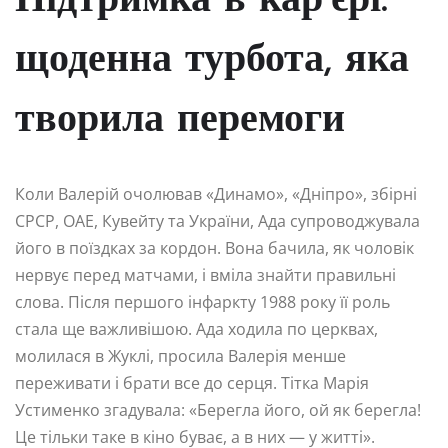
Підтримка в кар’єрі:
щоденна турбота, яка
творила перемоги
Коли Валерій очолював «Динамо», «Дніпро», збірні
СРСР, ОАЕ, Кувейту та України, Ада супроводжувала
його в поїздках за кордон. Вона бачила, як чоловік
нервує перед матчами, і вміла знайти правильні
слова. Після першого інфаркту 1988 року її роль
стала ще важливішою. Ада ходила по церквах,
молилася в Жуклі, просила Валерія менше
переживати і брати все до серця. Тітка Марія
Устименко згадувала: «Берегла його, ой як берегла!
Це тільки таке в кіно буває, а в них — у житті».