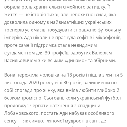
обрала роль хранительки сімейного затишку. Її
життя — це історія тихої, але непохитної сили, яка
дозволила одному з найвидатніших українських
тренерів усіх часів побудувати справжню футбольну
імперію. Ада ніколи не прагнула софітів і мікрофонів,
проте саме її підтримка стала невидимим
фундаментом для 30 трофеїв, здобутих Валерієм
Васильовичем з київським «Динамо» та збірними.
Вона пережила чоловіка на 18 років і пішла з життя 5
листопада 2020 року у віці 80 років, залишивши по
собі спогади про жінку, яка вміла любити глибоко й
безкомпромісно. Сьогодні, коли український футбол
продовжує черпати натхнення з спадщини
Лобановського, постать Ади набуває особливого
сенсу — як символ жіночої мудрості в світі, де