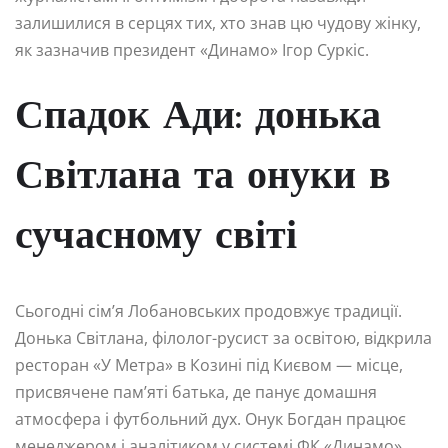
залишилися в серцях тих, хто знав цю чудову жінку,
як зазначив президент «Динамо» Ігор Суркіс.
Спадок Ади: донька
Світлана та онуки в
сучасному світі
Сьогодні сім’я Лобановських продовжує традиції.
Донька Світлана, філолог-русист за освітою, відкрила
ресторан «У Метра» в Козині під Києвом — місце,
присвячене пам’яті батька, де панує домашня
атмосфера і футбольний дух. Онук Богдан працює
менеджером і аналітиком у системі ФК «Динамо»,