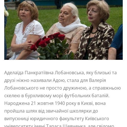
Аделаїда Панкратіївна Лобановська, яку близькі та
друзі ніжно називали Адою, стала для Валерія
Лобановського не просто дружиною, а справжньою
скелею в бурхливому морі футбольних баталій.
Народжена 21 жовтня 1940 року в Києві, вона
пройшла шлях від звичайної школярки до
випускниці юридичного факультету Київського
університету імені Тараса Шевченка, але свідомо