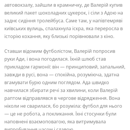
автовокзалу, зайшли в крамничку, де Валерій купив
великий пакет шоколадних цукерок, і сіли з Адою на
заднє сидіння тролейбуса. Саме там, у напівтемряві
київських вулиць, спалахнула іскра, яка переросла в
історію кохання, яку близькі порівнювали з кіно.
Ставши відомим футболістом, Валерій попросив
руки Ади, і вона погодилася. Їхній шлюб став
прикладом гармонії: він — принциповий, запальний,
завжди в русі, вона — спокійна, розуміюча, здатна
вгамувати бурю одним поглядом. Ада швидко
навчилася збирати речі за хвилини, коли Валерій
раптом відправлявся в чергове відрядження. Вона
ніколи не сварилася, бо розуміла: футбол для нього
— це не робота, а покликання. Їхні стосунки були
наповнені взаємоповагою, яка витримувала
випробування часом і славою.