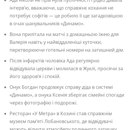
інтерв’ю, вважаючи, що справжнє кохання не
потребує софітів — це робило її ще загадковішою
в очах шанувальників «Динамо».
Вона прилітала на матчі з домашньою їжею для
Валерія навіть у найвіддаленіші куточки,
перетворюючи готельні номери на затишний дім.
Після інфарктів чоловіка Ада регулярно
відвідувала церкви і молилася в Жуклі, просячи за
його здоров’я і спокій.
Онук Богдан продовжує справу діда в системі
«Динамо», а онука Ксенія зберігає сімейні спогади
через фотографію і подорожі.
Ресторан «У Метра» в Козині став справжнім
музеєм пам’яті Лобановського, де відвідувачі
можуть відчути атмосферу родинного затишку,