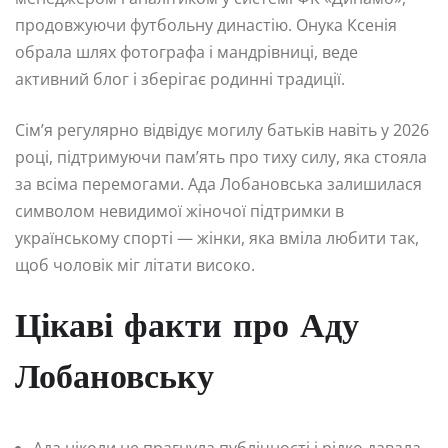
продовжуючи футбольну династію. Онука Ксенія
обрала шлях фотографа і мандрівниці, веде
активний блог і зберігає родинні традиції.
Сім’я регулярно відвідує могилу батьків навіть у 2026
році, підтримуючи пам’ять про тиху силу, яка стояла
за всіма перемогами. Ада Лобановська залишилася
символом невидимої жіночої підтримки в
українському спорті — жінки, яка вміла любити так,
щоб чоловік міг літати високо.
Цікаві факти про Аду
Лобановську
Ада ніколи не прагнула публічності і рідко давала