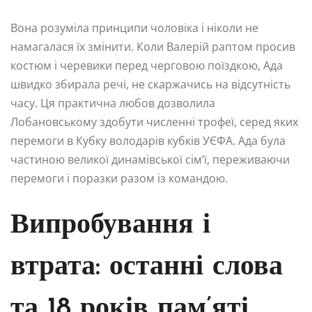
Вона розуміла принципи чоловіка і ніколи не
намагалася їх змінити. Коли Валерій раптом просив
костюм і черевики перед черговою поїздкою, Ада
швидко збирала речі, не скаржачись на відсутність
часу. Ця практична любов дозволила
Лобановському здобути численні трофеї, серед яких
перемоги в Кубку володарів кубків УЄФА. Ада була
частиною великої динамівської сім’ї, переживаючи
перемоги і поразки разом із командою.
Випробування і
втрата: останні слова
та 18 років пам’яті