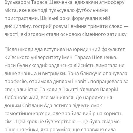
бульваром Тараса Шевченка, вдихаючи атмосферу
міста, яке вже тоді пульсувало футбольними
пристрастями. Шкільні роки формували в ній
дисципліну, гострий розум і вміння тримати слово —
якості, які згодом стали основою сімейного затишку.
Після школи Ада вступила на юридичний факультет
Київського університету імені Тараса Шевченка.
Часи були складні: радянська дійсність вимагала не
лише знань, а й витримки. Вона блискуче опанувала
професію, отримала диплом і навіть попрацювала за
спеціальністю. Та коли в її житті з’явився Валерій
Лобановський, все змінилося. До народження
доньки Світлани Ада встигла відчути смак
самостійної кар’єри, але зробила вибір на користь
сім’ї. Цей крок не був жертвою — це було свідоме
рішення жінки, яка розуміла, що справжня сила