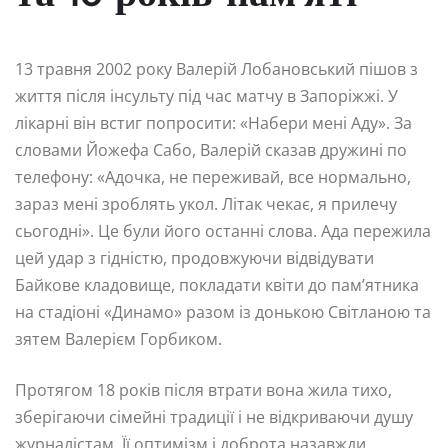
13 травня 2002 року Валерій Лобановський пішов з
життя після інсульту під час матчу в Запоріжжі. У
лікарні він встиг попросити: «Набери мені Аду». За
словами Йожефа Сабо, Валерій сказав дружині по
телефону: «Адочка, не переживай, все нормально,
зараз мені зроблять укол. Літак чекає, я прилечу
сьогодні». Це були його останні слова. Ада пережила
цей удар з гідністю, продовжуючи відвідувати
Байкове кладовище, покладати квіти до пам’ятника
на стадіоні «Динамо» разом із донькою Світланою та
зятем Валерієм Горбиком.
Протягом 18 років після втрати вона жила тихо,
зберігаючи сімейні традиції і не відкриваючи душу
журналістам. Її оптимізм і доброта назавжди