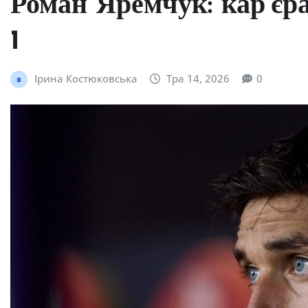
Роман Яремчук: кар’єра
1
Ірина Костюковська
Тра 14, 2026
0