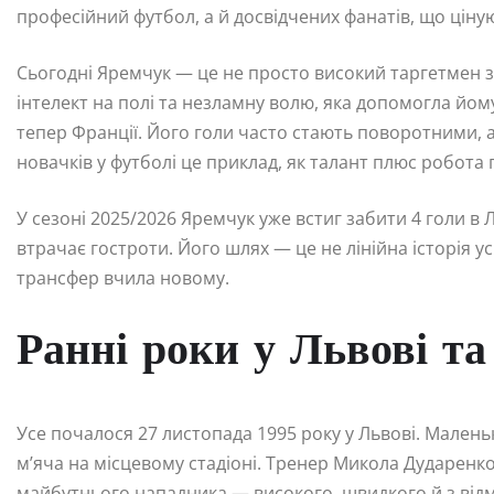
професійний футбол, а й досвідчених фанатів, що ціну
Сьогодні Яремчук — це не просто високий таргетмен з 
інтелект на полі та незламну волю, яка допомогла йому а
тепер Франції. Його голи часто стають поворотними, а
новачків у футболі це приклад, як талант плюс робота 
У сезоні 2025/2026 Яремчук уже встиг забити 4 голи в Л
втрачає гостроти. Його шлях — це не лінійна історія у
трансфер вчила новому.
Ранні роки у Львові т
Усе почалося 27 листопада 1995 року у Львові. Малень
м’яча на місцевому стадіоні. Тренер Микола Дударенко
майбутнього нападника — високого, швидкого й з від