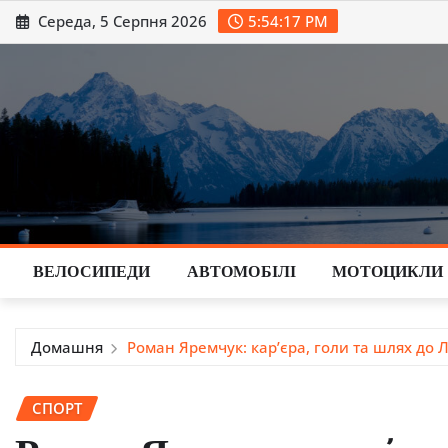
Перейти
Середа, 5 Серпня 2026
5:54:18 PM
до
вмісту
ВЕЛОСИПЕДИ
АВТОМОБІЛІ
МОТОЦИКЛИ
Домашня
Роман Яремчук: кар’єра, голи та шлях до Л
СПОРТ