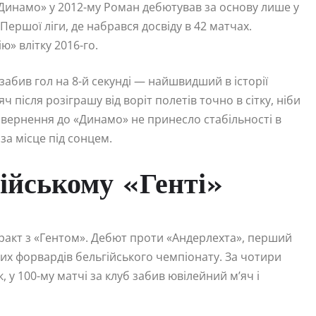
Динамо» у 2012-му Роман дебютував за основу лише у
ершої ліги, де набрався досвіду в 42 матчах.
ю» влітку 2016-го.
забив гол на 8-й секунді — найшвидший в історії
ч після розіграшу від воріт полетів точно в сітку, ніби
 Повернення до «Динамо» не принесло стабільності в
за місце під сонцем.
гійському «Генті»
ракт з «Гентом». Дебют проти «Андерлехта», перший
вих форвардів бельгійського чемпіонату. За чотири
, у 100-му матчі за клуб забив ювілейний м’яч і