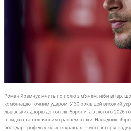
Роман Яремчук мчить по полю з м’ячем, ніби вітер, що
комбінацію точним ударом. У 30 років цей високий ук
львівських дворів до топ-ліг Європи, а з лютого 2026-г
швидко став ключовим гравцем атаки. Нападник збірної
володар трофеїв у кількох країнах — його історія надих