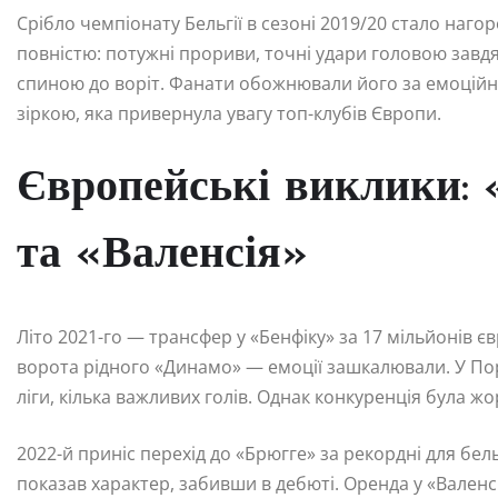
Срібло чемпіонату Бельгії в сезоні 2019/20 стало наг
повністю: потужні прориви, точні удари головою завд
спиною до воріт. Фанати обожнювали його за емоційніс
зіркою, яка привернула увагу топ-клубів Європи.
Європейські виклики: 
та «Валенсія»
Літо 2021-го — трансфер у «Бенфіку» за 17 мільйонів єв
ворота рідного «Динамо» — емоції зашкалювали. У Пор
ліги, кілька важливих голів. Однак конкуренція була ж
2022-й приніс перехід до «Брюгге» за рекордні для бел
показав характер, забивши в дебюті. Оренда у «Валенсію