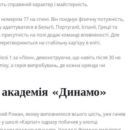
ють справжній характер і майстерність.
номером 77 на спині. Він поєднує фізичну потужність,
даптуватися в Бельгії, Португалії, Іспанії, Греції та
 присутність на полі додає команді впевненості. Для
перетворюються на стабільну кар’єру в еліті.
іозі 1 за «Ліон», демонструючи, що навіть після 30 не
спіху, а серія випробувань, де кожна оренда чи
а академія «Динамо»
кий Роман, якому виповнилося всього шість, уже ганяв
 у школі «Карпат» одразу побачив у хлопці
мінним позиціонуванням. Уже тоді Яремчук виділявся