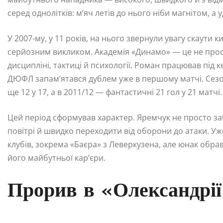
серед однолітків: м’яч летів до нього ніби магнітом, 
У 2007-му, у 11 років, на нього звернули увагу скаути
серйозним викликом. Академія «Динамо» — це не просто
дисципліні, тактиці й психології. Роман працював під 
ДЮФЛ запам’ятався дублем уже в першому матчі. Сезон з
ще 12 у 17, а в 2011/12 — фантастичні 21 гол у 21 матчі.
Цей період сформував характер. Яремчук не просто заб
повітрі й швидко переходити від оборони до атаки. Уже
клубів, зокрема «Баєра» з Леверкузена, але юнак обра
його майбутньої кар’єри.
Прорив в «Олександрії