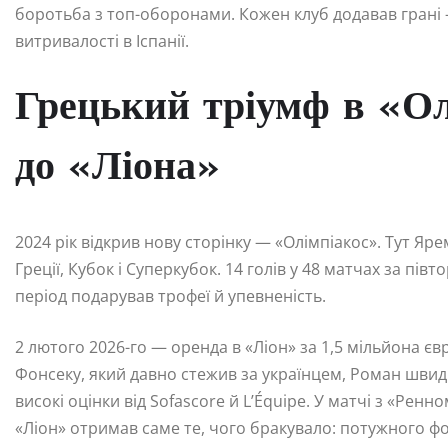
боротьба з топ-оборонами. Кожен клуб додавав грані —
витривалості в Іспанії.
Грецький тріумф в «Олі
до «Ліона»
2024 рік відкрив нову сторінку — «Олімпіакос». Тут Я
Греції, Кубок і Суперкубок. 14 голів у 48 матчах за пів
період подарував трофеї й упевненість.
2 лютого 2026-го — оренда в «Ліон» за 1,5 мільйона єв
Фонсеку, який давно стежив за українцем, Роман швид
високі оцінки від Sofascore й L’Équipe. У матчі з «Рен
«Ліон» отримав саме те, чого бракувало: потужного ф