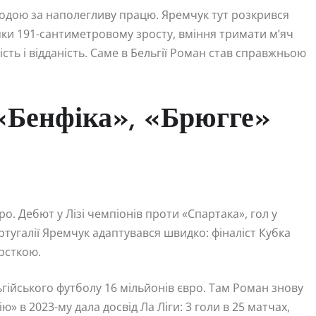
ородою за наполегливу працю. Яремчук тут розкрився
яки 191-сантиметровому зросту, вміння тримати м’яч
ть і відданість. Саме в Бельгії Роман став справжньою
«Бенфіка», «Брюгге»
ро. Дебют у Лізі чемпіонів проти «Спартака», гол у
тугалії Яремчук адаптувався швидко: фіналіст Кубка
орсткою.
ьгійського футболу 16 мільйонів євро. Там Роман знову
» в 2023-му дала досвід Ла Ліги: 3 голи в 25 матчах,