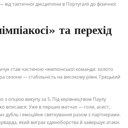
 від тактичної дисципліни в Португалії до фізичної
мпіакосі» та перехід
ремчук став частиною чемпіонської команди: золото
тора сезони — стабільність на високому рівні. Грецький
ро з опцією викупу за 5. Під керівництвом Паулу
ко вписався. Уже в перших матчах — голи, асист,
ном» дубль і емоційне святкування разом з партнерами.
орварда, який виграє єдиноборства й завершує атаки.