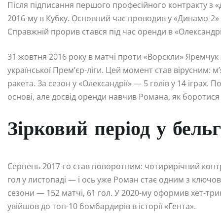
Після підписання першого професійного контракту з «
2016-му в Кубку. Основний час проводив у «Динамо-2» П
Справжній прорив стався під час оренди в «Олександрі
31 жовтня 2016 року в матчі проти «Ворскли» Яремчук 
української Прем’єр-ліги. Цей момент став вірусним: м’я
ракета. За сезон у «Олександрії» — 5 голів у 14 іграх.
основі, але досвід оренди навчив Романа, як боротися 
Зірковий період у бель
Серпень 2017-го став поворотним: чотирирічний конт
гол у листопаді — і ось уже Роман стає одним з ключо
сезони — 152 матчі, 61 гол. У 2020-му оформив хет-трик
увійшов до топ-10 бомбардирів в історії «Гента».