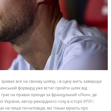
 зриває все на своєму шляху, і в одну мить завершує
раїнський форвард уже встиг пройти шлях від
о грає на правах оренди за французький «Ліон», де
 України, автор рекордного голу в історії УПЛ і
ає не лише початківців, які тільки мріють про