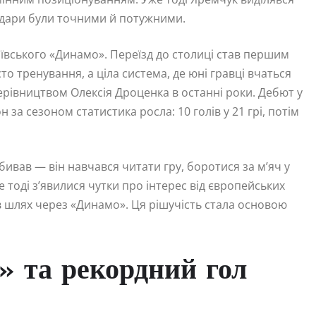
а удари були точними й потужними.
 київського «Динамо». Переїзд до столиці став першим
 тренування, а ціла система, де юні гравці вчаться
керівництвом Олексія Дроценка в останні роки. Дебют у
а сезоном статистика росла: 10 голів у 21 грі, потім
ивав — він навчався читати гру, боротися за м’яч у
 тоді з’явилися чутки про інтерес від європейських
в шлях через «Динамо». Ця рішучість стала основою
» та рекордний гол