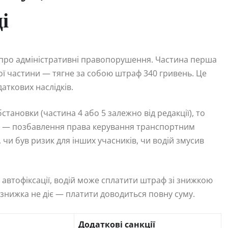
і
ни про адміністративні правопорушення. Частина перша
ої частини — тягне за собою штраф 340 гривень. Це
аткових наслідків.
бстановки (частина 4 або 5 залежно від редакції), то
ах — позбавлення права керування транспортним
, чи був ризик для інших учасників, чи водій змусив
автофіксації, водій може сплатити штраф зі знижкою
 знижка не діє — платити доводиться повну суму.
Додаткові санкції