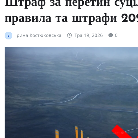
Штраф за перетин суціл
правила та штрафи 20
Ірина Костюковська
Тра 19, 2026
0