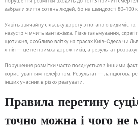
порушення розмітки входить до топ-3 причин смертель
забрали життя сотень людей, бо на швидкості 80–100 к
Уявіть звичайну сільську дорогу з поганою видимістю.
назустріч мчить вантажівка. Різке гальмування, скрегіт
щотижня, особливо влітку на трасах Київ–Одеса чи Льв
лінія — це не примха дорожників, а результат розрахун
Порушення розмітки часто поєднується з іншими фак
користуванням телефоном. Результат — ланцюгова ре
інших учасників різко реагувати.
Правила перетину суціл
точно можна і чого не