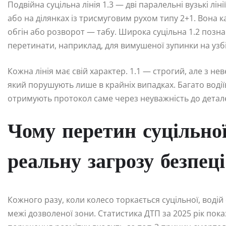
Подвійна суцільна лінія 1.3 — дві паралельні вузькі лін
або на ділянках із трисмуговим рухом типу 2+1. Вона ка
обгін або розворот — табу. Широка суцільна 1.2 познач
перетинати, наприклад, для вимушеної зупинки на узбі
Кожна лінія має свій характер. 1.1 — строгий, але з 
який порушують лише в крайніх випадках. Багато водіїв
отримують протокол саме через неуважність до детал
Чому перетин суцільної
реальну загрозу безпеці
Кожного разу, коли колесо торкається суцільної, воді
межі дозволеної зони. Статистика ДТП за 2025 рік пока