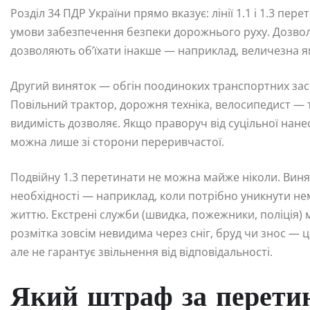
Розділ 34 ПДР України прямо вказує: лінії 1.1 і 1.3 пер
умови забезпечення безпеки дорожнього руху. Дозволе
дозволяють об’їхати інакше — наприклад, величезна 
Другий виняток — обгін поодиноких транспортних засоб
Повільний трактор, дорожня техніка, велосипедист — т
видимість дозволяє. Якщо праворуч від суцільної нанес
можна лише зі сторони переривчастої.
Подвійну 1.3 перетинати не можна майже ніколи. Винят
необхідності — наприклад, коли потрібно уникнути не
життю. Екстрені служби (швидка, пожежники, поліція)
розмітка зовсім невидима через сніг, бруд чи знос — 
але не гарантує звільнення від відповідальності.
Який штраф за перетин 