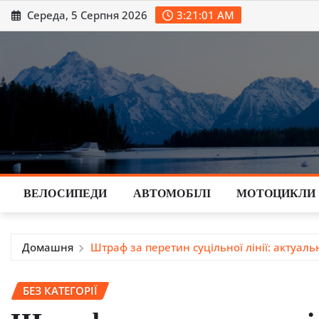
Перейти
Середа, 5 Серпня 2026
3:21:02 AM
до
вмісту
ВЕЛОСИПЕДИ
АВТОМОБІЛІ
МОТОЦИКЛИ
Домашня
Штраф за перетин суцільної лінії: актуал
БЕЗ КАТЕГОРІЇ