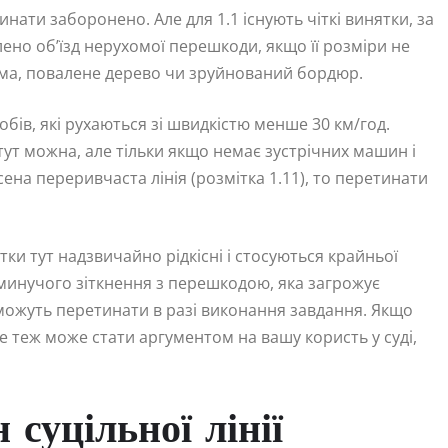
етинати заборонено. Але для 1.1 існують чіткі винятки, за
но об’їзд нерухомої перешкоди, якщо її розміри не
яма, повалене дерево чи зруйнований бордюр.
ів, які рухаються зі швидкістю менше 30 км/год.
ут можна, але тільки якщо немає зустрічних машин і
ена переривчаста лінія (розмітка 1.11), то перетинати
ки тут надзвичайно рідкісні і стосуються крайньої
минучого зіткнення з перешкодою, яка загрожує
 можуть перетинати в разі виконання завдання. Якщо
це теж може стати аргументом на вашу користь у суді,
суцільної лінії