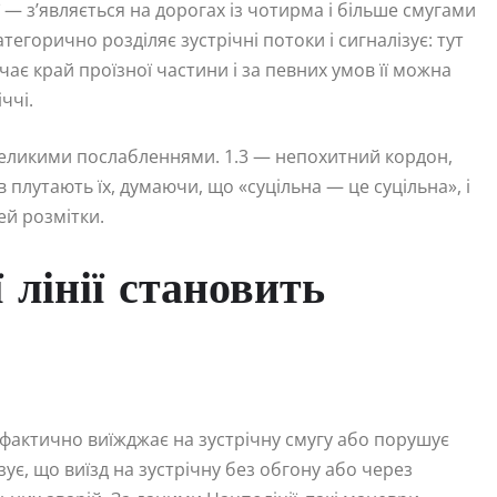
ії — з’являється на дорогах із чотирма і більше смугами
тегорично розділяє зустрічні потоки і сигналізує: тут
ає край проїзної частини і за певних умов її можна
ччі.
невеликими послабленнями. 1.3 — непохитний кордон,
 плутають їх, думаючи, що «суцільна — це суцільна», і
ей розмітки.
 лінії становить
й фактично виїжджає на зустрічну смугу або порушує
зує, що виїзд на зустрічну без обгону або через