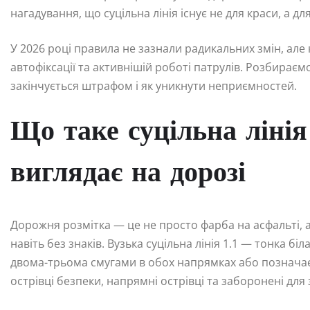
нагадування, що суцільна лінія існує не для краси, а д
У 2026 році правила не зазнали радикальних змін, ал
автофіксації та активнішій роботі патрулів. Розбираєм
закінчується штрафом і як уникнути неприємностей.
Що таке суцільна лінія
виглядає на дорозі
Дорожня розмітка — це не просто фарба на асфальті, а
навіть без знаків. Вузька суцільна лінія 1.1 — тонка бі
двома-трьома смугами в обох напрямках або позначає 
острівці безпеки, напрямні острівці та заборонені для 