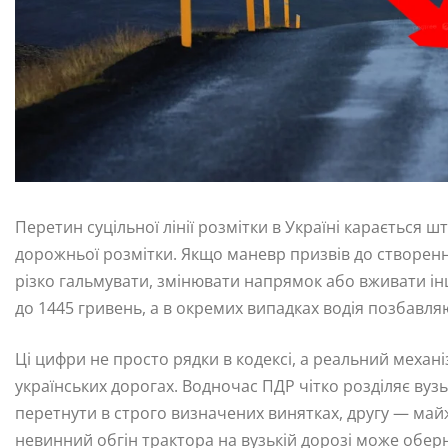
Перетин суцільної лінії розмітки в Україні карається
дорожньої розмітки. Якщо маневр призвів до створенн
різко гальмувати, змінювати напрямок або вживати ін
до 1445 гривень, а в окремих випадках водія позбавляю
Ці цифри не просто рядки в кодексі, а реальний механ
українських дорогах. Водночас ПДР чітко розділяє вузьк
перетнути в строго визначених винятках, другу — майж
невинний обгін трактора на вузькій дорозі може оберн