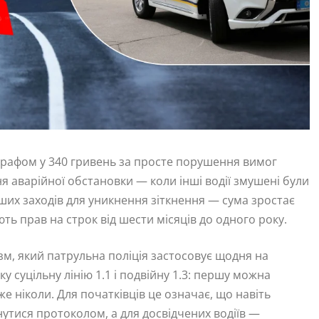
 штрафом у 340 гривень за просте порушення вимог
я аварійної обстановки — коли інші водії змушені були
ших заходів для уникнення зіткнення — сума зростає
ть прав на строк від шести місяців до одного року.
ізм, який патрульна поліція застосовує щодня на
у суцільну лінію 1.1 і подвійну 1.3: першу можна
е ніколи. Для початківців це означає, що навіть
утися протоколом, а для досвідчених водіїв —