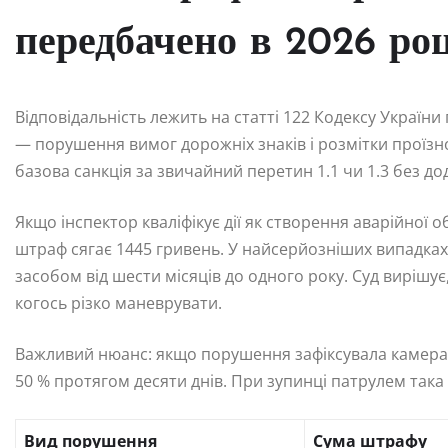
передбачено в 2026 роц
Відповідальність лежить на статті 122 Кодексу Украї
— порушення вимог дорожніх знаків і розмітки проїзн
базова санкція за звичайний перетин 1.1 чи 1.3 без дод
Якщо інспектор кваліфікує дії як створення аварійної о
штраф сягає 1445 гривень. У найсерйозніших випадк
засобом від шести місяців до одного року. Суд вирішує
когось різко маневрувати.
Важливий нюанс: якщо порушення зафіксувала камера 
50 % протягом десяти днів. При зупинці патрулем така
Вид порушення
Сума штрафу