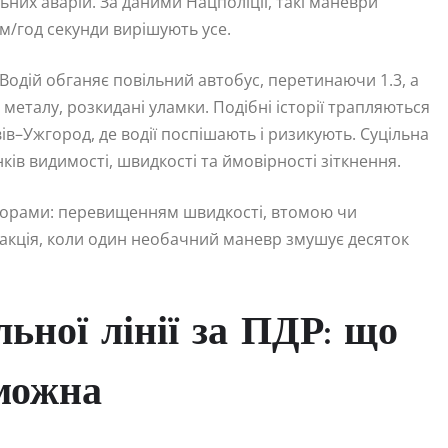
них аварій. За даними Нацполіції, такі маневри
м/год секунди вирішують усе.
 Водій обганяє повільний автобус, перетинаючи 1.3, а
 металу, розкидані уламки. Подібні історії трапляються
ів–Ужгород, де водії поспішають і ризикують. Суцільна
ків видимості, швидкості та ймовірності зіткнення.
торами: перевищенням швидкості, втомою чи
акція, коли один необачний маневр змушує десяток
ьної лінії за ПДР: що
 можна