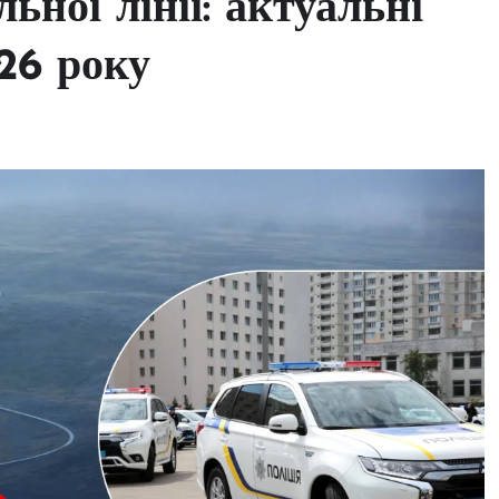
ьної лінії: актуальні
26 року