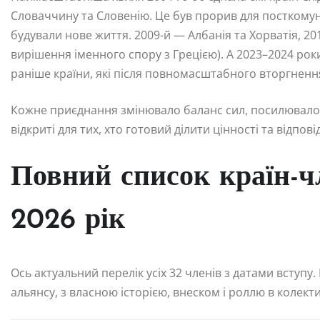
Словаччину та Словенію. Це був прорив для посткомуні
будували нове життя. 2009-й — Албанія та Хорватія, 20
вирішення іменного спору з Грецією). А 2023–2024 ро
раніше країни, які після повномасштабного вторгнення 
Кожне приєднання змінювало баланс сил, посилювало 
відкриті для тих, хто готовий ділити цінності та відпові
Повний список країн-ч
2026 рік
Ось актуальний перелік усіх 32 членів з датами вступу
альянсу, з власною історією, внеском і роллю в колект