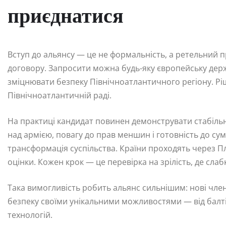
приєднатися
Вступ до альянсу — це не формальність, а ретельний п
договору. Запросити можна будь-яку європейську дер
зміцнювати безпеку Північноатлантичного регіону. Р
Північноатлантичній раді.
На практиці кандидат повинен демонструвати стабільн
над армією, повагу до прав меншин і готовність до сум
трансформація суспільства. Країни проходять через Пл
оцінки. Кожен крок — це перевірка на зрілість, де слаб
Така вимогливість робить альянс сильнішим: нові чле
безпеку своїми унікальними можливостями — від балті
технологій.