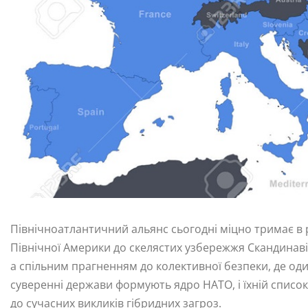
Північноатлантичний альянс сьогодні міцно тримає в 
Північної Америки до скелястих узбережжя Скандинавії
а спільним прагненням до колективної безпеки, де один 
суверенні держави формують ядро НАТО, і їхній список
до сучасних викликів гібридних загроз.