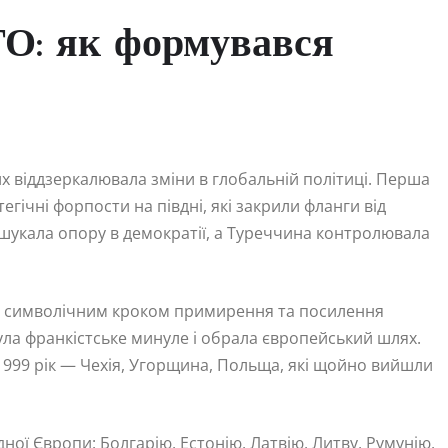
О: як формувався
х віддзеркалювала зміни в глобальній політиці. Перша
гічні форпости на півдні, які закрили фланги від
 шукала опору в демократії, а Туреччина контролювала
 — символічним кроком примирення та посилення
ула франкістське минуле і обрала європейський шлях.
1999 рік — Чехія, Угорщина, Польща, які щойно вийшли
ної Європи: Болгарію, Естонію, Латвію, Литву, Румунію,