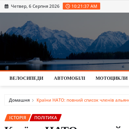
Перейти
Четвер, 6 Серпня 2026
10:21:38 AM
до
вмісту
ВЕЛОСИПЕДИ
АВТОМОБІЛІ
МОТОЦИКЛИ
Домашня
Країни НАТО: повний список членів альянс
ІСТОРІЯ
ПОЛІТИКА