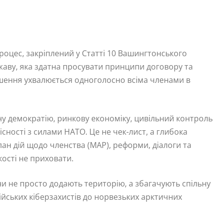
роцес, закріплений у Статті 10 Вашингтонського
жаву, яка здатна просувати принципи договору та
ішення ухвалюється одноголосно всіма членами в
у демократію, ринкову економіку, цивільний контроль
існості з силами НАТО. Це не чек-лист, а глибока
ан дій щодо членства (MAP), реформи, діалоги та
кості не приховати.
ни не просто додають територію, а збагачують спільну
йських кіберзахистів до норвезьких арктичних