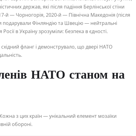
стичних держав, які після падіння Берлінської стіни
17-й — Чорногорія, 2020-й — Північна Македонія (після
ки подарували Фінляндію та Швецію — нейтральні
Росії в Україну зрозуміли: безпека в єдності.
східний фланг і демонструвало, що двері НАТО
дальність.
ленів НАТО станом на
. Кожна з цих країн — унікальний елемент мозаїки
ивній обороні.