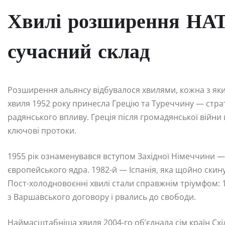
Хвилі розширення НАТ
сучасний склад
Розширення альянсу відбувалося хвилями, кожна з яки
хвиля 1952 року принесла Грецію та Туреччину — страте
радянського впливу. Греція після громадянської війни
ключові протоки.
1955 рік ознаменувався вступом Західної Німеччини
європейського ядра. 1982-й — Іспанія, яка щойно скин
Пост-холодновоєнні хвилі стали справжнім тріумфом: 
з Варшавського договору і рвались до свободи.
Наймасштабніша хвиля 2004-го об’єднала сім країн Схід