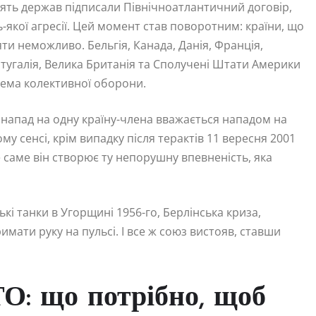
цять держав підписали Північноатлантичний договір,
-якої агресії. Цей момент став поворотним: країни, що
и неможливо. Бельгія, Канада, Данія, Франція,
ортугалія, Велика Британія та Сполучені Штати Америки
тема колективної оборони.
напад на одну країну-члена вважається нападом на
му сенсі, крім випадку після терактів 11 вересня 2001
е саме він створює ту непорушну впевненість, яка
кі танки в Угорщині 1956-го, Берлінська криза,
мати руку на пульсі. І все ж союз вистояв, ставши
ТО: що потрібно, щоб