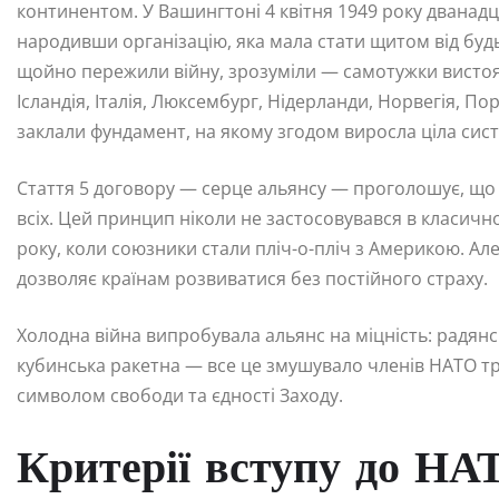
континентом. У Вашингтоні 4 квітня 1949 року дванад
народивши організацію, яка мала стати щитом від будь
щойно пережили війну, зрозуміли — самотужки вистоят
Ісландія, Італія, Люксембург, Нідерланди, Норвегія, П
заклали фундамент, на якому згодом виросла ціла сис
Стаття 5 договору — серце альянсу — проголошує, що 
всіх. Цей принцип ніколи не застосовувався в класично
року, коли союзники стали пліч-о-пліч з Америкою. Ал
дозволяє країнам розвиватися без постійного страху.
Холодна війна випробувала альянс на міцність: радянсь
кубинська ракетна — все це змушувало членів НАТО три
символом свободи та єдності Заходу.
Критерії вступу до НА