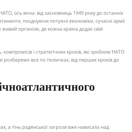
НАТО, ось вона: від засновниць 1949 року до останніх
нтиненти, поєднуючи потужні економіки, сучасні армії
це живий організм, де кожна країна додає свій
 компромісів і стратегічних кроків, які зробили НАТО
 розберемо все по поличках, від перших кроків до
нічноатлантичного
нах, а тінь радянської загрози вже нависала над