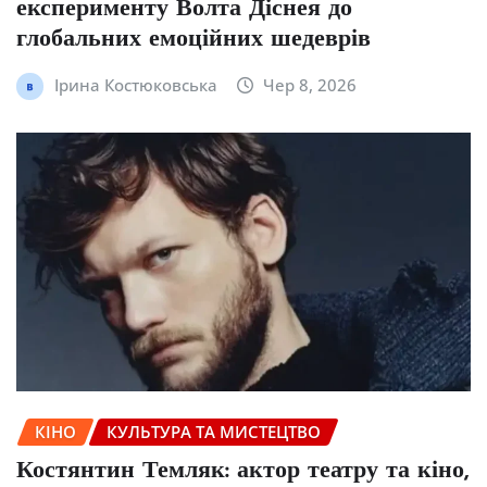
експерименту Волта Діснея до
глобальних емоційних шедеврів
Ірина Костюковська
Чер 8, 2026
КІНО
КУЛЬТУРА ТА МИСТЕЦТВО
Костянтин Темляк: актор театру та кіно,