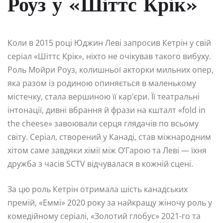
Роуз у «Шіттс Крік»
Коли в 2015 році Юджин Леві запросив Кетрін у свій
серіал «Шіттс Крік», ніхто не очікував такого вибуху.
Роль Мойри Роуз, колишньої акторки мильних опер,
яка разом із родиною опиняється в маленькому
містечку, стала вершиною її кар’єри. Її театральні
інтонації, дивні вбрання й фрази на кшталт «fold in
the cheese» завоювали серця глядачів по всьому
світу. Серіал, створений у Канаді, став міжнародним
хітом саме завдяки хімії між О’Гарою та Леві — їхня
дружба з часів SCTV відчувалася в кожній сцені.
За цю роль Кетрін отримала шість канадських
премій, «Еммі» 2020 року за найкращу жіночу роль у
комедійному серіалі, «Золотий глобус» 2021-го та