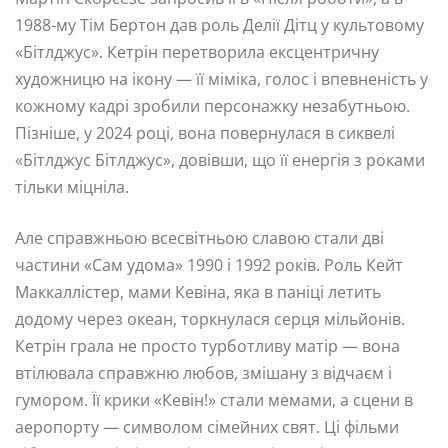
1988-му Тім Бертон дав роль Делії Дітц у культовому
«Бітлджус». Кетрін перетворила ексцентричну
художницю на ікону — її міміка, голос і впевненість у
кожному кадрі зробили персонажку незабутньою.
Пізніше, у 2024 році, вона повернулася в сиквелі
«Бітлджус Бітлджус», довівши, що її енергія з роками
тільки міцніла.
Але справжньою всесвітньою славою стали дві
частини «Сам удома» 1990 і 1992 років. Роль Кейт
Маккаллістер, мами Кевіна, яка в паніці летить
додому через океан, торкнулася серця мільйонів.
Кетрін грала не просто турботливу матір — вона
втілювала справжню любов, змішану з відчаєм і
гумором. Її крики «Кевін!» стали мемами, а сцени в
аеропорту — символом сімейних свят. Ці фільми