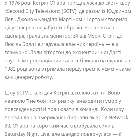
У 1976 році Кетрін О’Гара приєдналася до скетч-шоу
«Second City Television» (SCTV), де разом із Юджином
Леві, Джоном Кенді та Мартіном Шортом створила
цілу галерею незабутніх образів. Вона писала
сценарії, грала знаменитостей від Меріл Стріп до
Люсіль Болл і вигадувала власних героїнь — від
гламурної Лоли Хітертон до ексцентричної Дасті
Таун. Її імпровізаційний талант блищав на екрані, а в
1982 році вона отримала першу премію «Еммі» саме
за сценарну роботу.
Шоу SCTV стало для Кетрін школою життя. Воно
навчило її не боятися ризику, знаходити гумор у
повсякденності й працювати в команді. Коли шоу
перейшло на американські канали як SCTV Network
90, О’Гара на короткий час спробувала сили в
Saturday Night Live, але швидко повернулася — її