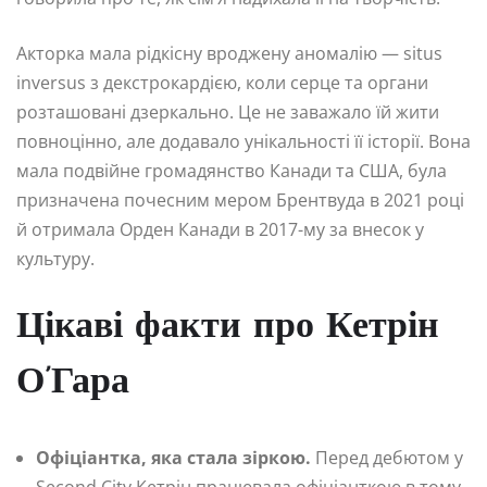
Акторка мала рідкісну вроджену аномалію — situs
inversus з декстрокардією, коли серце та органи
розташовані дзеркально. Це не заважало їй жити
повноцінно, але додавало унікальності її історії. Вона
мала подвійне громадянство Канади та США, була
призначена почесним мером Брентвуда в 2021 році
й отримала Орден Канади в 2017-му за внесок у
культуру.
Цікаві факти про Кетрін
О’Гара
Офіціантка, яка стала зіркою.
Перед дебютом у