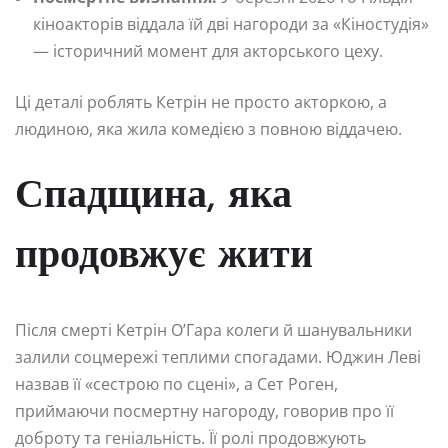
кіноакторів віддала їй дві нагороди за «Кіностудія»
— історичний момент для акторського цеху.
Ці деталі роблять Кетрін не просто акторкою, а
людиною, яка жила комедією з повною віддачею.
Спадщина, яка
продовжує жити
Після смерті Кетрін О’Гара колеги й шанувальники
залили соцмережі теплими спогадами. Юджин Леві
назвав її «сестрою по сцені», а Сет Роген,
приймаючи посмертну нагороду, говорив про її
доброту та геніальність. Її ролі продовжують