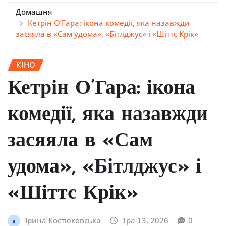
Домашня
Кетрін О’Гара: ікона комедії, яка назавжди
засяяла в «Сам удома», «Бітлджус» і «Шіттс Крік»
КІНО
Кетрін О’Гара: ікона
комедії, яка назавжди
засяяла в «Сам
удома», «Бітлджус» і
«Шіттс Крік»
Ірина Костюковська
Тра 13, 2026
0