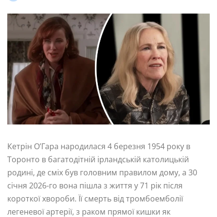
Кетрін О’Гара народилася 4 березня 1954 року в
Торонто в багатодітній ірландській католицькій
родині, де сміх був головним правилом дому, а 30
січня 2026-го вона пішла з життя у 71 рік після
короткої хвороби. Її смерть від тромбоемболії
легеневої артерії, з раком прямої кишки як