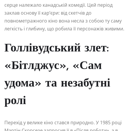
серце належало канадській комедії. Цей період
заклав основу її кар’єри: від скетчів до
повнометражного кіно вона несла з собою ту саму
легкість і глибину, що робила її персонажів живими.
Голлівудський злет:
«Бітлджус», «Сам
удома» та незабутні
ролі
Перехід у велике кіно стався природно. У 1985 році
Мартін Скорсезе запросив її в «Після роботи», а в