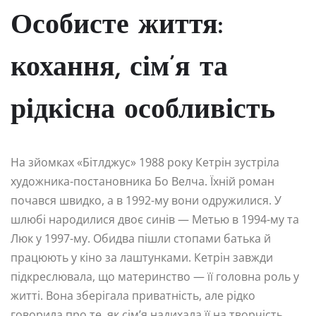
Особисте життя:
кохання, сім’я та
рідкісна особливість
На зйомках «Бітлджус» 1988 року Кетрін зустріла
художника-постановника Бо Велча. Їхній роман
почався швидко, а в 1992-му вони одружилися. У
шлюбі народилися двоє синів — Метью в 1994-му та
Люк у 1997-му. Обидва пішли стопами батька й
працюють у кіно за лаштунками. Кетрін завжди
підкреслювала, що материнство — її головна роль у
житті. Вона зберігала приватність, але рідко
говорила про те, як сім’я надихала її на творчість.