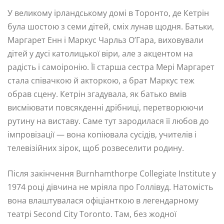
У великому ірландському домі в Торонто, де Кетрін
була шостою з семи дітей, сміх лунав щодня. Батьки,
Маргарет Енн і Маркус Чарльз О’Гара, виховували
дітей у дусі католицької віри, але з акцентом на
радість і самоіронію. Її старша сестра Мері Маргарет
стала співачкою й акторкою, а брат Маркус теж
обрав сцену. Кетрін згадувала, як батько вмів
висміювати повсякденні дрібниці, перетворюючи
рутину на виставу. Саме тут зародилася її любов до
імпровізації — вона копіювала сусідів, учителів і
телевізійних зірок, щоб розвеселити родину.
Після закінчення Burnhamthorpe Collegiate Institute у
1974 році дівчина не мріяла про Голлівуд. Натомість
вона влаштувалася офіціанткою в легендарному
театрі Second City Toronto. Там, без жодної