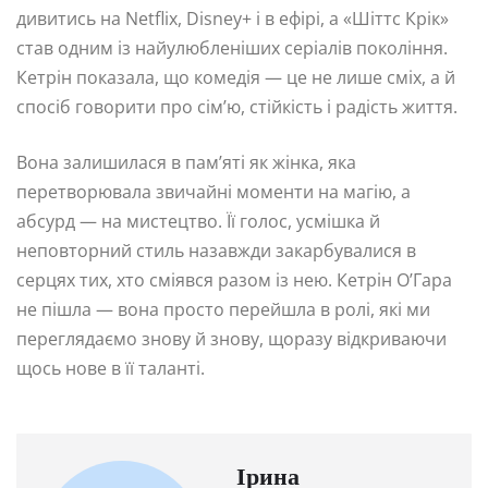
дивитись на Netflix, Disney+ і в ефірі, а «Шіттс Крік»
став одним із найулюбленіших серіалів покоління.
Кетрін показала, що комедія — це не лише сміх, а й
спосіб говорити про сім’ю, стійкість і радість життя.
Вона залишилася в пам’яті як жінка, яка
перетворювала звичайні моменти на магію, а
абсурд — на мистецтво. Її голос, усмішка й
неповторний стиль назавжди закарбувалися в
серцях тих, хто сміявся разом із нею. Кетрін О’Гара
не пішла — вона просто перейшла в ролі, які ми
переглядаємо знову й знову, щоразу відкриваючи
щось нове в її таланті.
Ірина