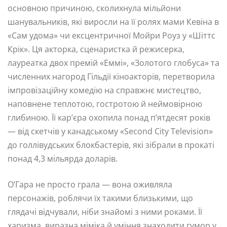
основною причиною, сколихнула мільйони
шанувальників, які виросли на її ролях мами Кевіна в
«Сам удома» чи ексцентричної Мойри Роуз у «Шіттс
Крік». Ця акторка, сценаристка й режисерка,
лауреатка двох премій «Еммі», «Золотого глобуса» та
численних нагород Гільдії кіноакторів, перетворила
імпровізаційну комедію на справжнє мистецтво,
наповнене теплотою, гостротою й неймовірною
глибиною. Її кар’єра охопила понад п’ятдесят років
— від скетчів у канадському «Second City Television»
до голлівудських блокбастерів, які зібрали в прокаті
понад 4,3 мільярда доларів.
О’Гара не просто грала — вона оживляла
персонажів, роблячи їх такими близькими, що
глядачі відчували, ніби знайомі з ними роками. Її
харизма, виразна міміка й уміння знаходити гумор у