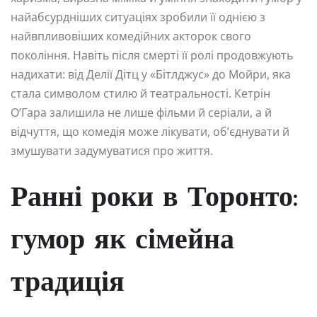
найабсурдніших ситуаціях зробили її однією з
найвпливовіших комедійних акторок свого
покоління. Навіть після смерті її ролі продовжують
надихати: від Делії Дітц у «Бітлджус» до Мойри, яка
стала символом стилю й театральності. Кетрін
О’Гара залишила не лише фільми й серіали, а й
відчуття, що комедія може лікувати, об’єднувати й
змушувати задумуватися про життя.
Ранні роки в Торонто:
гумор як сімейна
традиція