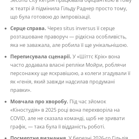
Second City Кетрін працювала офіціанткою в тому
ж театрі й підмінила Гільду Раднер просто тому,
що була готовою до імпровізації.
Серце справа.
Через situs inversus її серце
розташоване праворуч — рідкісна особливість,
яка не заважала, але робила її ще унікальнішою.
Переписувала сценарії.
У «Шіттс Крік» вона
часто додавала власні репліки Мойри, роблячи
персонажку ще яскравішою, а колеги згадували її
як «генія, який завжди надсилав продумані
правки».
Мовчала про хворобу.
Під час зйомок
«Кіностудія» в 2025 році вона перехворіла на
COVID, але не сказала команді, щоб не зривати
графік, — така була її відданість роботі.
Посмертне визнання.
У березні 2026-го Гільдія