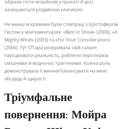
зібрали сотні мільйонів у прокаті й досі
залишаються різдвяною класикою.
Не менш яскравими були співпраці з Крістофером
Гестом у мок’юментаріях: «Best in Show» (2000), «A
Mighty Wind» (2003) та «For Your Consideration»
(2006). Тут О’Гара розкривала свій талант
пародіювати реальність, роблячи персонажів
смішними й водночас трагічними. Кожна роль
демонструвала її вміння балансувати на межі
абсурду й щирості.
Тріумфальне
повернення: Мойра