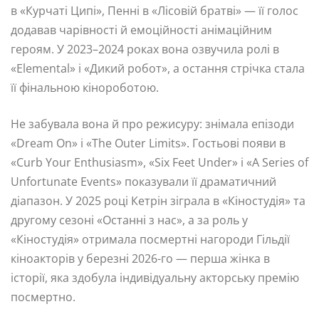
в «Курчаті Ципі», Пенні в «Лісовій братві» — її голос
додавав чарівності й емоційності анімаційним
героям. У 2023–2024 роках вона озвучила ролі в
«Elemental» і «Дикий робот», а остання стрічка стала
її фінальною кінороботою.
Не забувала вона й про режисуру: знімала епізоди
«Dream On» і «The Outer Limits». Гостьові появи в
«Curb Your Enthusiasm», «Six Feet Under» і «A Series of
Unfortunate Events» показували її драматичний
діапазон. У 2025 році Кетрін зіграла в «Кіностудія» та
другому сезоні «Останні з нас», а за роль у
«Кіностудія» отримала посмертні нагороди Гільдії
кіноакторів у березні 2026-го — перша жінка в
історії, яка здобула індивідуальну акторську премію
посмертно.