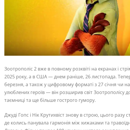
Зоотрополіс 2 вже в повному розквіті на екранах і стрі
2025 року, а в США — днем раніше, 26 листопада. Тепер,
березня, а також у цифровому форматі з 27 січня чи на
улюблених героїв — він розширив світ Зоотрополісу д
таємниці та ще більше гострого гумору.
Джуді Гопс і Нік Крутихвіст знову в строю, цього разу 
де колись панувала гармонія між хижаками та травоїдни