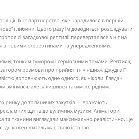
 поліції. Їхнє партнерство, яке народилося в першій
 нової глибини. Цього разу їм доводиться розслідувати
рополісі загадкової рептилії перевертає все з ніг на
ться з новими стереотипами та упередженнями.
ми, тонким гумором і серйозними темами. Рептилії,
ізатором розмови про прийняття «інших». Джуді з її
ивістю доповнюють одне одного, як ніколи. Глядач
охи змінився, але залишився таким же рідним.
ного ринку до таємничих закутків — вражають
 рекламних щитів до вуличних музики. Аніматори
ска та тканини виглядали максимально реалістично. Це
, де кожен житель має свою історію.