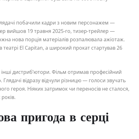
. Глядачі побачили кадри з новим персонажем —
ер вийшов 19 травня 2025-го, тизер-трейлер —
ожна нова порція матеріалів розпалювала ажіотаж.
в театрі El Capitan, а широкий прокат стартував 26
а інші дистриб’ютори. Фільм отримав професійний
. Глядачі відразу відчули різницю — голоси звучать
го героя. Ніяких затримок чи переносів не сталося,
 років.
ова пригода в серці