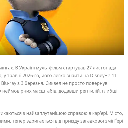
мінгах. В Україні мультфільм стартував 27 листопада
 у травні 2026-го, його легко знайти на Disney+ з 11
 Blu-ray з 3 березня. Сиквел не просто повернув
о неймовірних масштабів, додавши рептилій, глибші
стикаються з найзаплутанішою справою в кар’єрі. Місто,
ми, тепер здригається від приїзду загадкової змії Ґері