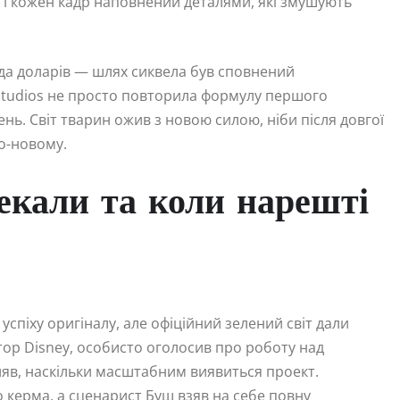
, і кожен кадр наповнений деталями, які змушують
ярда доларів — шлях сиквела був сповнений
n Studios не просто повторила формулу першого
ень. Світ тварин ожив з новою силою, ніби після довгої
по-новому.
чекали та коли нарешті
успіху оригіналу, але офіційний зелений світ дали
тор Disney, особисто оголосив про роботу над
являв, наскільки масштабним виявиться проект.
керма, а сценарист Буш взяв на себе повну