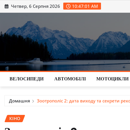
Перейти
Четвер, 6 Серпня 2026
10:47:02 AM
до
вмісту
ВЕЛОСИПЕДИ
АВТОМОБІЛІ
МОТОЦИКЛИ
Домашня
Зоотрополіс 2: дата виходу та секрети ре
КІНО