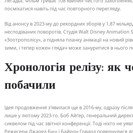
Легадьє. Фільм триває 108 хвилин чистого захоплення
посміхатися навіть під час повторного перегляду.
Від анонсу в 2023-му до рекордних зборів у 1,87 міль
несподіваних поворотів. Студія Walt Disney Animatio
«Зоотрополісу», а підняла планку анімації на новий рів
зими, і тепер кожен глядач може зануритися в нього 
Хронологія релізу: як 
побачили
Ідея продовження з’явилася ще в 2016-му, одразу після 
лише у лютому 2023-го. Боб Айґер, генеральний дирек
сиквелом під час звітної конференції. Тоді ніхто не у
Режисери Джаред Буш і Байрон Говард повернулися до 