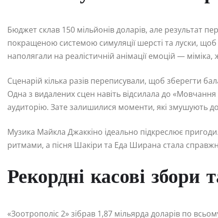
Бюджет склав 150 мільйонів доларів, але результат пе
покращеною системою симуляції шерсті та луски, щоб
наполягали на реалістичній анімації емоцій — міміка, 
Сценарій кілька разів переписували, щоб зберегти ба
Одна з видалених сцен навіть відсилала до «Мовчання 
аудиторію. Зате залишилися моменти, які змушують до
Музика Майкла Джаккіно ідеально підкреслює пригоди.
ритмами, а пісня Шакіри та Еда Ширана стала справжн
Рекордні касові збори т
«Зоотрополіс 2» зібрав 1,87 мільярда доларів по всьому