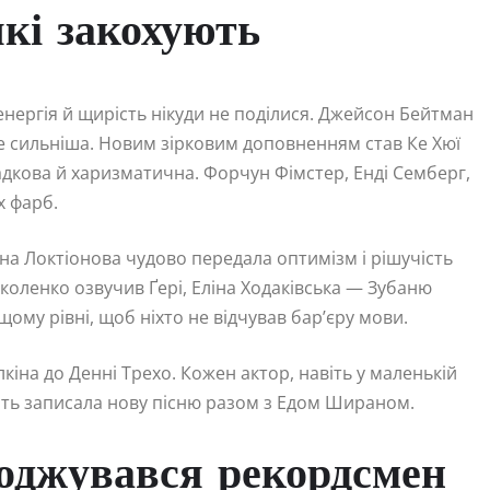
які закохують
енергія й щирість нікуди не поділися. Джейсон Бейтман
і ще сильніша. Новим зірковим доповненням став Ке Хюї
адкова й харизматична. Форчун Фімстер, Енді Семберг,
х фарб.
на Локтіонова чудово передала оптимізм і рішучість
Ніколенко озвучив Ґері, Еліна Ходаківська — Зубаню
ому рівні, щоб ніхто не відчував бар’єру мови.
лкіна до Денні Трехо. Кожен актор, навіть у маленькій
віть записала нову пісню разом з Едом Шираном.
оджувався рекордсмен