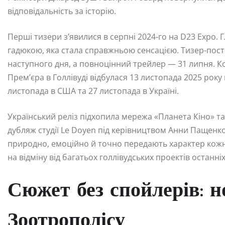
відповідальність за історію.
Перші тизери з’явилися в серпні 2024-го на D23 Expo
гадюкою, яка стала справжньою сенсацією. Тизер-пост
наступного дня, а повноцінний трейлер — 31 липня. К
Прем’єра в Голлівуді відбулася 13 листопада 2025 року 
листопада в США та 27 листопада в Україні.
Український реліз підхопила мережа «Планета Кіно» т
дубляж студії Le Doyen під керівництвом Анни Пащенко
природно, емоційно й точно передають характер кожно
на відміну від багатьох голлівудських проектів останніх
Сюжет без спойлерів: н
Зоотрополісу