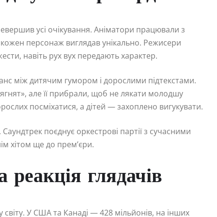
ревершив усі очікування. Аніматори працювали з
 кожен персонаж виглядав унікально. Режисери
жести, навіть рух вух передають характер.
ланс між дитячим гумором і дорослими підтекстами.
ягнят», але її прибрали, щоб не лякати молодшу
рослих посміхатися, а дітей — захоплено вигукувати.
 Саундтрек поєднує оркестрові партії з сучасними
ім хітом ще до прем’єри.
а реакція глядачів
 світу. У США та Канаді — 428 мільйонів, на інших