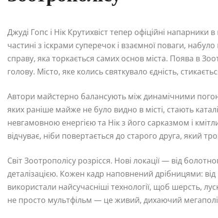
Джуді Гопс і Нік Крутихвіст тепер офіційні напарники в
частині з іскрами суперечок і взаємної поваги, набуло
справу, яка торкається самих основ міста. Поява в Зоот
голову. Місто, яке колись святкувало єдність, стикає
Автори майстерно балансують між динамічними погоня
яких раніше майже не було видно в місті, стають катал
невгамовною енергією та Нік з його сарказмом і кмітл
відчуває, ніби повертається до старого друга, який тр
Світ Зоотрополісу розрісся. Нові локації — від болот
деталізацією. Кожен кадр наповнений дрібницями: від
використали найсучасніші технології, щоб шерсть, лу
не просто мультфільм — це живий, дихаючий мегаполіс