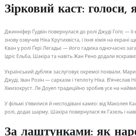
Зірковий каст: голоси, 
Джинніфер Ґудвін повернулася до ролі Джуді Гопс — її 
знову озвучив Ніка Крутихвіста, і їхня хімія на екран
Кван у ролі Ґері Легадьє — його гадюка одночасно заг
Ідріс Ельба, Шакіра та навіть Жан Рено додали яскрави
Український дубляж заслуговує окремої похвали. Мари
Джуді, Іван Розін — сарказм і теплоту Ніка. В’ячеслав 
Хмизокруст. Ле Дoyen традиційно зробив усе на найвищ
У фільмі з’явилися й несподівані камео: від Маколея Ка
ролі, додає шарму. Шакіра повернулася як Газель і на
За лаштунками: як нар