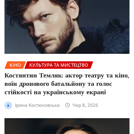
КІНО
КУЛЬТУРА ТА МИСТЕЦТВО
Костянтин Темляк: актор театру та кіно,
воїн дронового батальйону та голос
стійкості на українському екрані
Ірина Костюковська
Чер 8, 2026