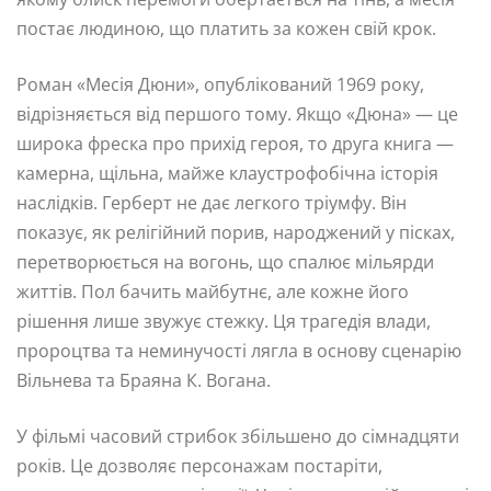
постає людиною, що платить за кожен свій крок.
Роман «Месія Дюни», опублікований 1969 року,
відрізняється від першого тому. Якщо «Дюна» — це
широка фреска про прихід героя, то друга книга —
камерна, щільна, майже клаустрофобічна історія
наслідків. Герберт не дає легкого тріумфу. Він
показує, як релігійний порив, народжений у пісках,
перетворюється на вогонь, що спалює мільярди
життів. Пол бачить майбутнє, але кожне його
рішення лише звужує стежку. Ця трагедія влади,
пророцтва та неминучості лягла в основу сценарію
Вільнева та Браяна К. Вогана.
У фільмі часовий стрибок збільшено до сімнадцяти
років. Це дозволяє персонажам постаріти,