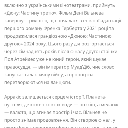
включно з українськими кінотеатрами, приймуть
«Дюну: Частину третю». Фільм Дені Вільнева
завершує трилогію, що почалася з епічної адаптації
першого роману Френка Герберта у 2021 році та
продовжилася грандіозною «Дюною: Частиною
другою» 2024 року. Цього разу дія розгортається
через сімнадцять років після фіналу другої стрічки.
Пол Атрейдес уже не юний герой, який шукає
правосуддя, — він імператор Муад’Діб, чиє слово
запускає галактичну війну, а пророцтва
перетворюються на ланцюги.
Арракіс залишається серцем історії. Планета-
пустеля, де кожен ковток води — розкіш, а меланж
— валюта, що згинає простір і час. Вільнев не
просто знімає продовження. Він створює фінал, у
якому блиск перемоги обертається на тінь, а месія