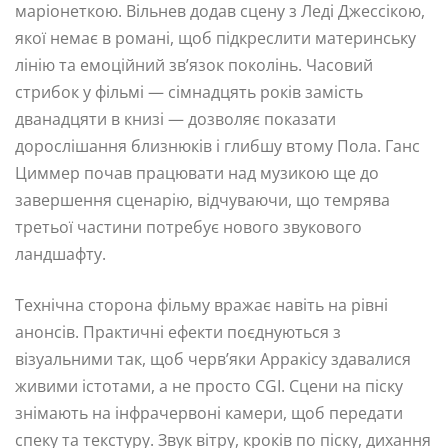
маріонеткою. Вільнев додав сцену з Леді Джессікою,
якої немає в романі, щоб підкреслити материнську
лінію та емоційний зв’язок поколінь. Часовий
стрибок у фільмі — сімнадцять років замість
дванадцяти в книзі — дозволяє показати
дорослішання близнюків і глибшу втому Пола. Ганс
Циммер почав працювати над музикою ще до
завершення сценарію, відчуваючи, що темрява
третьої частини потребує нового звукового
ландшафту.
Технічна сторона фільму вражає навіть на рівні
анонсів. Практичні ефекти поєднуються з
візуальними так, щоб черв’яки Арракісу здавалися
живими істотами, а не просто CGI. Сцени на піску
знімають на інфрачервоні камери, щоб передати
спеку та текстуру. Звук вітру, кроків по піску, дихання