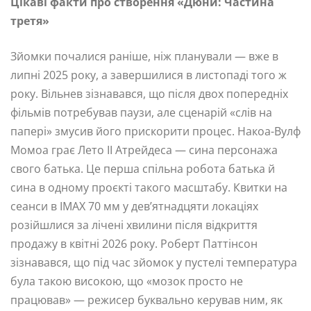
Цікаві факти про створення «Дюни: Частина
третя»
Зйомки почалися раніше, ніж планували — вже в
липні 2025 року, а завершилися в листопаді того ж
року. Вільнев зізнавався, що після двох попередніх
фільмів потребував паузи, але сценарій «слів на
папері» змусив його прискорити процес. Накоа-Вулф
Момоа грає Лето II Атрейдеса — сина персонажа
свого батька. Це перша спільна робота батька й
сина в одному проєкті такого масштабу. Квитки на
сеанси в IMAX 70 мм у дев’ятнадцяти локаціях
розійшлися за лічені хвилини після відкриття
продажу в квітні 2026 року. Роберт Паттінсон
зізнавався, що під час зйомок у пустелі температура
була такою високою, що «мозок просто не
працював» — режисер буквально керував ним, як