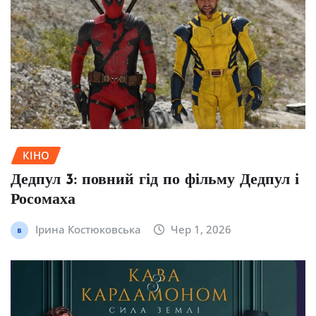
КІНО
Дедпул 3: повний гід по фільму Дедпул і
Росомаха
Ірина Костюковська
Чер 1, 2026