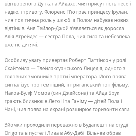
відтвореного Дункана Айдахо, чия присутність несе і
надію, і тривогу. Флоренс П’ю грає принцесу Ірулан,
чия політична роль у шлюбі з Полом набуває нових
відтінків. Аня Тейлор-Джой з’являється як доросла
Алія Атрейдес — сестра Пола, чия сила та небезпека
вже не дитячі.
Особливу увагу привертає Роберт Паттінсон у ролі
Скайтейла — Тлейлаксуанського Лицедія, одного з
головних змовників проти імператора. Його поява
сигналізує про темніший, інтриганський тон фільму.
Накоа-Вулф Момоа (син Джейсона) та Айда Брук
грають близнюків Лето II та Ганіму — дітей Пола і
Чані, чия поява на екрані розширює горизонти саги.
Зйомки проходили переважно в Будапешті на студії
Origo та в пустелі Лива в Абу-Дабі. Вільнев обрав