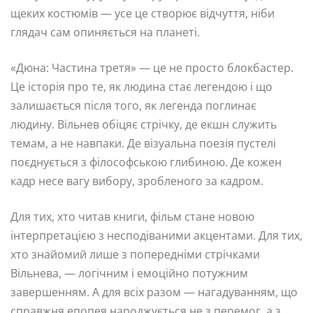
щеких костюмів — усе це створює відчуття, ніби
глядач сам опиняється на планеті.
«Дюна: Частина третя» — це не просто блокбастер.
Це історія про те, як людина стає легендою і що
залишається після того, як легенда поглинає
людину. Вільнев обіцяє стрічку, де екшн служить
темам, а не навпаки. Де візуальна поезія пустелі
поєднується з філософською глибиною. Де кожен
кадр несе вагу вибору, зробленого за кадром.
Для тих, хто читав книги, фільм стане новою
інтерпретацією з несподіваними акцентами. Для тих,
хто знайомий лише з попередніми стрічками
Вільнева, — логічним і емоційно потужним
завершенням. А для всіх разом — нагадуванням, що
справжня епопея народжується не з перемог, а з