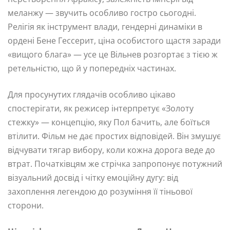
меланжу — звучить особливо гостро сьогодні.
Релігія як інструмент влади, гендерні динаміки в
ордені Бене Гессерит, ціна особистого щастя заради
«вищого блага» — усе це Вільнев розгортає з тією ж
ретельністю, що й у попередніх частинах.
Для просунутих глядачів особливо цікаво
спостерігати, як режисер інтерпретує «Золоту
стежку» — концепцію, яку Пол бачить, але боїться
втілити. Фільм не дає простих відповідей. Він змушує
відчувати тягар вибору, коли кожна дорога веде до
втрат. Початківцям же стрічка запропонує потужний
візуальний досвід і чітку емоційну дугу: від
захоплення легендою до розуміння її тіньової
сторони.