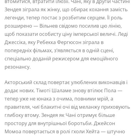
втомитися, втратити ілюзії. Чані, яку в другій частині
Зендея зіграла як жінку, що обирає кохання замість
легенди, тепер постає з розбитим серцем. Її роль
розширено — Вільнев свідомо посилив цю лінію,
щоб показати особисту ціну імперської величі. Леді
Джессіка, яку Ребекка Фергюсон зіграла в
попередніх фільмах, з’являється в одній сцені,
спеціально доданій режисером для емоційного
резонансу.
Акторський склад повертає улюблених виконавців і
додає нових. Тімоті Шаламе знову втілює Пола —
тепер уже не юнака з очима, повними мрій, а
правителя, чиї блакитні очі від меланжу приховують
глибоку втому. Зендея як Чані отримує більше
простору для внутрішньої боротьби. Джейсон
Момоа повертається в ролі гхоли Хейта — штучно