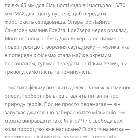
плівку 65 мм для більшості кадрів і частково 15/70
мм IMAX для сцен у пустелі, щоб передати
жорстокість середовища. Оператор Лайнус
Сандгрен замінив Грейга Фрейзера через розклад.
Монтаж знову робить Джо Вокер. Ганс Циммер
повернувся до створення саундтреку — музика, яка
в попередніх фільмах стала майже окремим
персонажем, тут має передати не тільки велич, а й
тривогу, самотність та неминучість.
Тематика фільму виходить далеко за межі космічної
опери. Герберт і Вільнев ставлять питання про
природу героїв. Пол не просто перемагає — він
запускає джихад, що забирає життя мільйонів. Чи
можна виправдати таке благо? Чи є свобода волі,
коли пророцтво вже написане? Екологічна нитка —
перетворення Арракісу, залежність імперії від