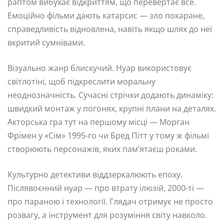
раптом вибухає відкриттям, що перевертає все.
Емоційно фільми дають катарсис — зло покаране,
справедливість відновлена, навіть якщо шлях до неї
вкритий сумнівами.
Візуально жанр блискучий. Нуар використовує
світлотіні, щоб підкреслити моральну
неоднозначність. Сучасні стрічки додають динаміку:
швидкий монтаж у погонях, крупні плани на деталях.
Акторська гра тут на першому місці — Морган
Фрімен у «Сім» 1995-го чи Бред Пітт у тому ж фільмі
створюють персонажів, яких пам’ятаєш роками.
Культурно детективи віддзеркалюють епоху.
Післявоєнний нуар — про втрату ілюзій, 2000-ті —
про параною і технології. Глядач отримує не просто
розвагу, а інструмент для розуміння світу навколо.