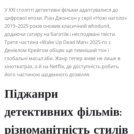
У XXI столітті детективні фільми адаптувалися до
цифрової епохи. Ріан Джонсон у серії «Ножі наголо»
2019–2025 років оновив класичний whodunit,
додаючи сатиру на багатіїв і несподівані твісти.
Третя частина «Wake Up Dead Man» 2025-го з
Деніелом Крейгом обіцяє ще темніший тон і
глобальні масштаби. Жанр тепер живе не лише в
кінотеатрах, а й на Netflix, де доступність робить
його частиною щоденного дозвілля.
Піджанри
детективних фільмів:
різноманітність стилів