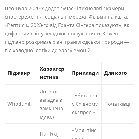
Нео-нуар 2020-х додає сучасні технології: камери
спостереження, соціальні мережі. Фільми на кшталт
«Рептилії» 2023-го від Гранта Сінгера показують, як
цифровий світ ускладнює пошук істини. Кожен
піджанр розкриває різні грані людської природи —
від холодної логіки до хаосу емоцій.
Характер
Піджанр
Приклади
Для кого
истика
Логічна
«Убивство
загадка в
Whodunit
у Східному
Початківці
замкнено
експресі»
му колі
«Мальтійс
Цинізм,
ький