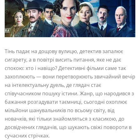
Тінь падає на дощову вулицю, детектив запалює
сигарету, а в повітрі висить питання, яке не дає
спокою: хто і навіщо? Детективні фільми саме так
захоплюють — вони перетворюють звичайний вечір
на інтелектуальну дуель, де глядач стає
співучасником пошуку істини. Жанр, що народився з
бажання розгадувати таємниці, сьогодні охоплює
мільйони шанувальників по всьому світу, від
новачків, які тільки знайомляться з класикою, до
досвідчених глядачів, що шукають свіжі повороти в
сучасних стрічках.