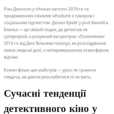
Ріан Джонсон у «Ножах наголо» 2019-го та
продовженнях оживляє whodunit з гумором і
соціальним підтекстом. Деніел Крейг у ролі Бенойта
Бланка — це свіжий подих, де детектив не
супергерой, а розумний ексцентрик. «Полонянки»
2013-го від Дені Вільнева показує, як розслідування
ламає людські долі, з неперевершеною атмосферою
відчаю.
Кожен фільм цих майстрів — урок: як тримати
глядача, не даючи розслабитися ні на мить.
Сучасні тенденції
детективного кіно у