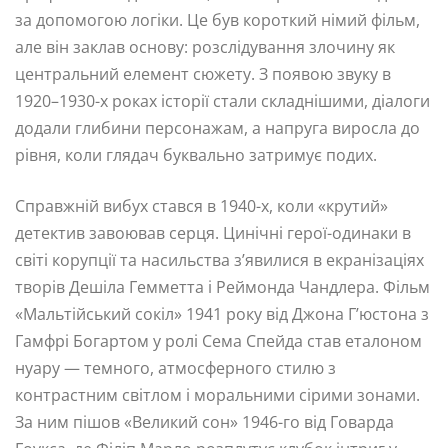
за допомогою логіки. Це був короткий німий фільм,
але він заклав основу: розслідування злочину як
центральний елемент сюжету. З появою звуку в
1920–1930-х роках історії стали складнішими, діалоги
додали глибини персонажам, а напруга виросла до
рівня, коли глядач буквально затримує подих.
Справжній вибух стався в 1940-х, коли «крутий»
детектив завоював серця. Цинічні герої-одинаки в
світі корупції та насильства з’явилися в екранізаціях
творів Дешіла Гемметта і Реймонда Чандлера. Фільм
«Мальтійський сокіл» 1941 року від Джона Г’юстона з
Гамфрі Богартом у ролі Сема Спейда став еталоном
нуару — темного, атмосферного стилю з
контрастним світлом і моральними сірими зонами.
За ним пішов «Великий сон» 1946-го від Говарда