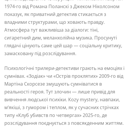
1974-го від Романа Поланскі з Джеком Ніколсоном
показує, як приватний детектив стикається з
владними структурами, що ховають правду.
Атмосфера тут важливіша за діалоги: тіні,
сигаретний дим, меланхолійна музика. Просунуті
глядачі цінують саме цей шар — соціальну критику,
замасковану під розслідування.
Психологічні трилери-детективи грають на емоціях і
сумнівах. «Зодіак» чи «Острів проклятих» 2009-го від
Мартіна Скорсезе змушують сумніватися в
реальності героя. Тут злочин — лише привід для
вивчення людської психіки. Коzy mystery, навпаки,
м’якіші, з гумором і теплом, як у сучасних стрічках
типу «Клуб убивств по четвергах» 2025-го, де
розслідування поєднується з повсякденним життям.