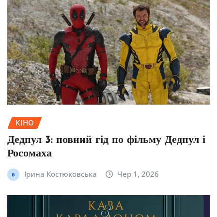
КІНО
Дедпул 3: повний гід по фільму Дедпул і
Росомаха
Ірина Костюковська
Чер 1, 2026