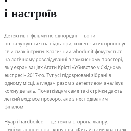
і настроїв
Детективні фільми не однорідні — вони
розгалужуються на піджанри, кожен з яких пропонує
свій смак інтриги. Класичний whodunit фокусується
на логічному розслідуванні в замкненому просторі,
як у екранізаціях Агати Крісті «Убивство у Східному
експресі» 2017-го. Тут усі підозрювані зібрані в
одному місці, а глядач разом з детективом аналізує
кожну деталь. Початківцям саме такі стрічки дають
легкий вхід: все прозоро, але з несподіваним
фіналом.
Нуар і hardboiled — це темна сторона жанру.
Цинізм, дощові ночі, корупція. «Китайський квартал»