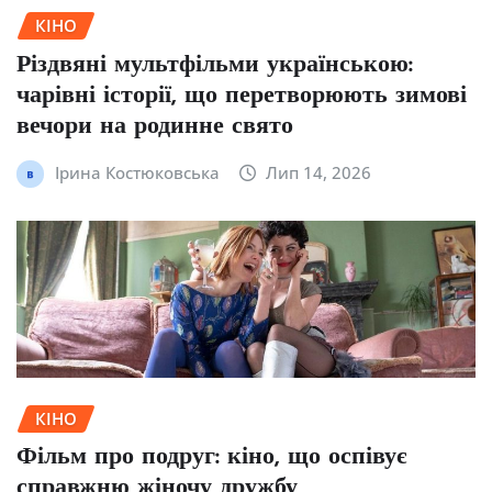
КІНО
Різдвяні мультфільми українською:
чарівні історії, що перетворюють зимові
вечори на родинне свято
Ірина Костюковська
Лип 14, 2026
КІНО
Фільм про подруг: кіно, що оспівує
справжню жіночу дружбу