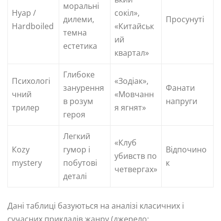
моральні
Нуар /
сокіл»,
дилеми,
Просунуті
Hardboiled
«Китайськ
темна
ий
естетика
квартал»
Глибоке
Психологі
«Зодіак»,
занурення
Фанати
чний
«Мовчанн
в розум
напруги
трилер
я ягнят»
героя
Легкий
«Клуб
Кozy
гумор і
Відпочино
убивств по
mystery
побутові
к
четвергах»
деталі
Дані таблиці базуються на аналізі класичних і
сучасних прикладів жанру (джерело: