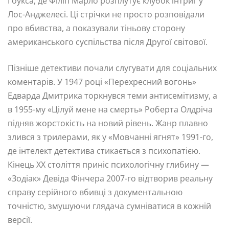
Гоукса, де Філіп Марло розплутує клубок інтриг у
Лос-Анджелесі. Ці стрічки не просто розповідали
про вбивства, а показували тіньову сторону
американського суспільства після Другої світової.
Пізніше детективи почали слугувати для соціальних
коментарів. У 1947 році «Перехресний вогонь»
Едварда Дмитрика торкнувся теми антисемітизму, а
в 1955-му «Цілуй мене на смерть» Роберта Олдріча
підняв жорстокість на новий рівень. Жанр плавно
злився з трилерами, як у «Мовчанні ягнят» 1991-го,
де інтелект детектива стикається з психопатією.
Кінець XX століття приніс психологічну глибину —
«Зодіак» Девіда Фінчера 2007-го відтворив реальну
справу серійного вбивці з документальною
точністю, змушуючи глядача сумніватися в кожній
версії.