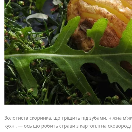
Золотиста скоринка, що тріщить під зубами, ніжна м’як
кухні, — ось що робить страви з картоплі на сковороді