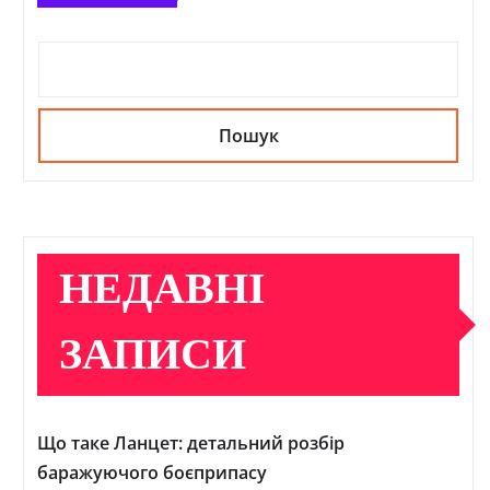
Пошук
НЕДАВНІ
ЗАПИСИ
Що таке Ланцет: детальний розбір
баражуючого боєприпасу