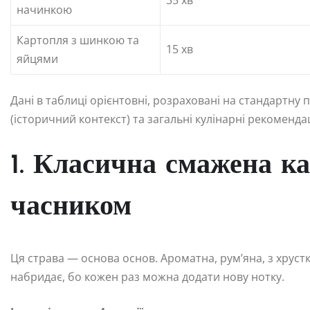
35 хв
начинкою
Картопля з шинкою та
15 хв
яйцями
Дані в таблиці орієнтовні, розраховані на стандартну 
(історичний контекст) та загальні кулінарні рекомендац
1. Класична смажена к
часником
Ця страва — основа основ. Ароматна, рум’яна, з хрус
набридає, бо кожен раз можна додати нову нотку.