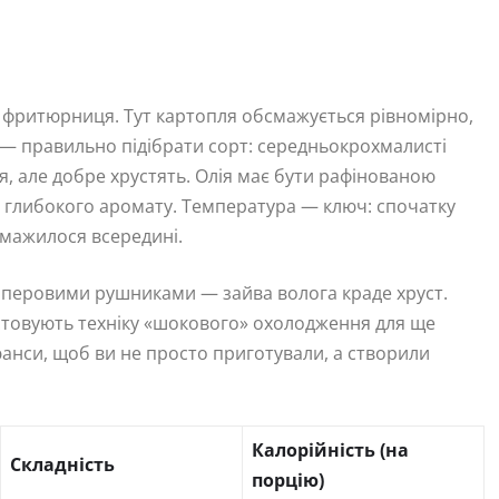
и фритюрниця. Тут картопля обсмажується рівномірно,
е — правильно підібрати сорт: середньокрохмалисті
я, але добре хрустять. Олія має бути рафінованою
глибокого аромату. Температура — ключ: спочатку
смажилося всередині.
аперовими рушниками — зайва волога краде хруст.
истовують техніку «шокового» охолодження для ще
юанси, щоб ви не просто приготували, а створили
Калорійність (на
Складність
порцію)