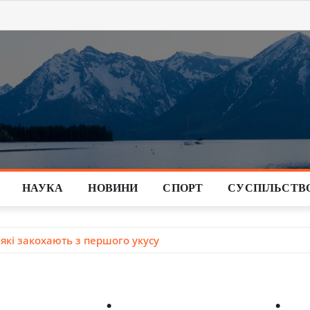
НАУКА
НОВИНИ
СПОРТ
СУСПІЛЬСТВ
, які закохають з першого укусу