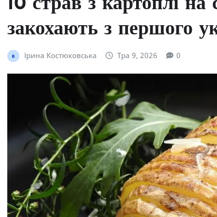
10 страв з картоплі на 
закохають з першого у
Ірина Костюковська
Тра 9, 2026
0