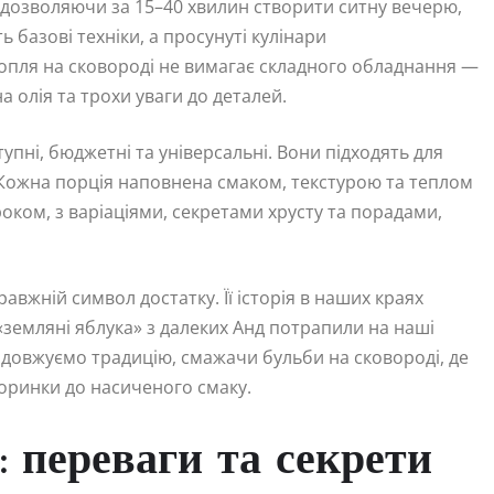
, дозволяючи за 15–40 хвилин створити ситну вечерю,
 базові техніки, а просунуті кулінари
опля на сковороді не вимагає складного обладнання —
 олія та трохи уваги до деталей.
упні, бюджетні та універсальні. Вони підходять для
а. Кожна порція наповнена смаком, текстурою та теплом
роком, з варіаціями, секретами хрусту та порадами,
равжній символ достатку. Її історія в наших краях
и «земляні яблука» з далеких Анд потрапили на наші
одовжуємо традицію, смажачи бульби на сковороді, де
коринки до насиченого смаку.
: переваги та секрети