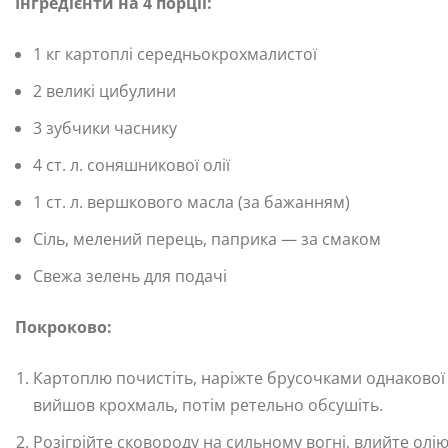
Інгредієнти на 4 порції:
1 кг картоплі середньокрохмалистої
2 великі цибулини
3 зубчики часнику
4 ст. л. соняшникової олії
1 ст. л. вершкового масла (за бажанням)
Сіль, мелений перець, паприка — за смаком
Свежа зелень для подачі
Покроково:
Картоплю почистіть, наріжте брусочками однакової
вийшов крохмаль, потім ретельно обсушіть.
Розігрійте сковороду на сильному вогні, влийте олі