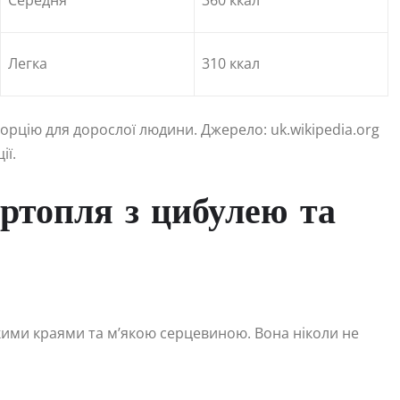
Середня
360 ккал
Легка
310 ккал
порцію для дорослої людини. Джерело: uk.wikipedia.org
ії.
артопля з цибулею та
ткими краями та м’якою серцевиною. Вона ніколи не