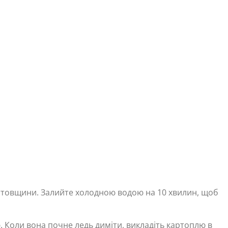
 товщини. Залийте холодною водою на 10 хвилин, щоб
ю. Коли вона почне ледь диміти, викладіть картоплю в