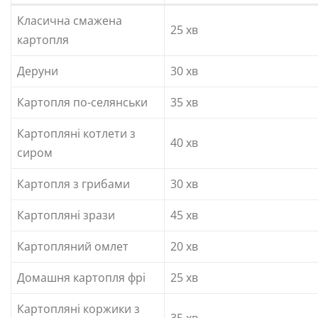
Класична смажена
25 хв
картопля
Деруни
30 хв
Картопля по-селянськи
35 хв
Картопляні котлети з
40 хв
сиром
Картопля з грибами
30 хв
Картопляні зрази
45 хв
Картопляний омлет
20 хв
Домашня картопля фрі
25 хв
Картопляні коржики з