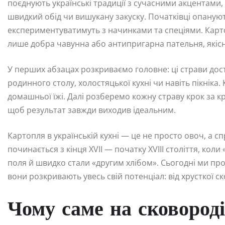
поєднують українські традиції з сучасними акцентами
швидкий обід чи вишукану закуску. Початківці опанують
експериментуватимуть з начинками та спеціями. Карт
лише добра чавунна або антипригарна пательня, якісна
У перших абзацах розкриваємо головне: ці страви дост
родинного столу, холостяцької кухні чи навіть пікнік
домашньої їжі. Далі розберемо кожну страву крок за к
щоб результат завжди виходив ідеальним.
Картопля в українській кухні — це не просто овоч, а сп
починається з кінця XVII — початку XVIII століття, кол
поля й швидко стали «другим хлібом». Сьогодні ми пр
вони розкривають увесь свій потенціал: від хрусткої с
Чому саме на сковороді