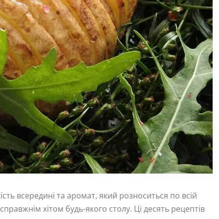
ість всередині та аромат, який розноситься по всій
 справжнім хітом будь-якого столу. Ці десять рецептів