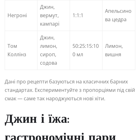
Джин,
Апельсино
Негроні
вермут,
1:1:1
ва цедра
кампарі
Джин,
Том
лимон,
50:25:15:10
Лимон,
Коллінз
сироп,
0 мл
вишня
содова
Дані про рецепти базуються на класичних барних
стандартах. Експериментуйте з пропорціями під свій
смак — саме так народжуються нові хіти.
Джин і їжа:
гастрономічні пари,