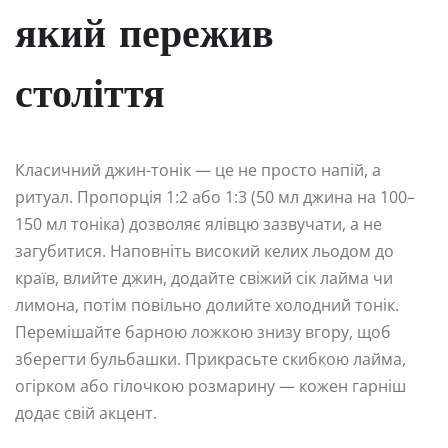
який пережив
століття
Класичний джин-тонік — це не просто напій, а
ритуал. Пропорція 1:2 або 1:3 (50 мл джина на 100–
150 мл тоніка) дозволяє ялівцю зазвучати, а не
загубитися. Наповніть високий келих льодом до
країв, влийте джин, додайте свіжий сік лайма чи
лимона, потім повільно долийте холодний тонік.
Перемішайте барною ложкою знизу вгору, щоб
зберегти бульбашки. Прикрасьте скибкою лайма,
огірком або гілочкою розмарину — кожен гарніш
додає свій акцент.