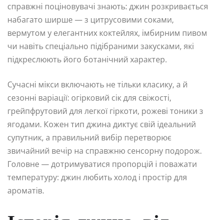
справжні поціновувачі знають: джин розкривається
набагато ширше — з цитрусовими соками,
вермутом у елегантних коктейлях, імбирним пивом
чи навіть спеціально підібраними закусками, які
підкреслюють його ботанічний характер.
Сучасні мікси включають не тільки класику, а й
сезонні варіації: огірковий сік для свіжості,
грейпфрутовий для легкої гіркоти, рожеві тоники з
ягодами. Кожен тип джина диктує свій ідеальний
супутник, а правильний вибір перетворює
звичайний вечір на справжню сенсорну подорож.
Головне — дотримуватися пропорцій і поважати
температуру: джин любить холод і простір для
ароматів.