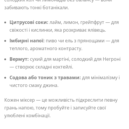
забивають тонкі ботанікали.
Цитрусові соки:
лайм, лимон, грейпфрут — для
свіжості і кислинки, яка розкриває ялівець.
Імбирні напої:
пиво чи ель з прянощами — для
теплого, ароматного контрасту.
Вермут:
сухий для мартіні, солодкий для Негроні
— створює складні коктейлі.
Содова або тоник з травами:
для мінімалізму і
чистого смаку джина.
Кожен міксер — це можливість підкреслити певну
грань напою, тому пробуйте і записуйте свої
улюблені комбінації.