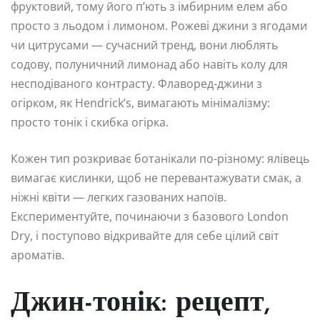
фруктовий, тому його п’ють з імбирним елем або
просто з льодом і лимоном. Рожеві джини з ягодами
чи цитрусами — сучасний тренд, вони люблять
содову, полуничний лимонад або навіть колу для
несподіваного контрасту. Флаворед-джини з
огірком, як Hendrick’s, вимагають мінімалізму:
просто тонік і скибка огірка.
Кожен тип розкриває ботанікали по-різному: ялівець
вимагає кислинки, щоб не перевантажувати смак, а
ніжні квіти — легких газованих напоїв.
Експериментуйте, починаючи з базового London
Dry, і поступово відкривайте для себе цілий світ
ароматів.
Джин-тонік: рецепт,