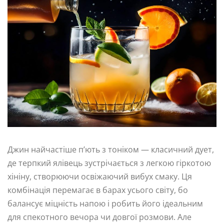
Джин найчастіше п’ють з тоніком — класичний дует,
де терпкий ялівець зустрічається з легкою гіркотою
хініну, створюючи освіжаючий вибух смаку. Ця
комбінація перемагає в барах усього світу, бо
балансує міцність напою і робить його ідеальним
для спекотного вечора чи довгої розмови. Але