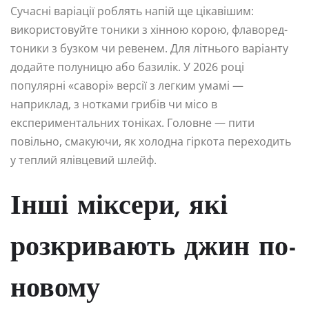
Сучасні варіації роблять напій ще цікавішим:
використовуйте тоники з хінною корою, флаворед-
тоники з бузком чи ревенем. Для літнього варіанту
додайте полуницю або базилік. У 2026 році
популярні «саворі» версії з легким умамі —
наприклад, з нотками грибів чи місо в
експериментальних тоніках. Головне — пити
повільно, смакуючи, як холодна гіркота переходить
у теплий ялівцевий шлейф.
Інші міксери, які
розкривають джин по-
новому