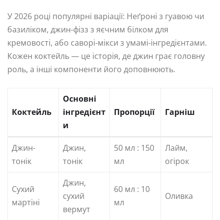
У 2026 році популярні варіації: Неґроні з гуавою чи
базиліком, джин-фізз з яєчним білком для
кремовості, або саворі-мікси з умамі-інгредієнтами.
Кожен коктейль — це історія, де джин грає головну
роль, а інші компоненти його доповнюють.
Основні
Коктейль
інгредієнт
Пропорції
Гарніш
и
Джин-
Джин,
50 мл : 150
Лайм,
тонік
тонік
мл
огірок
Джин,
Сухий
60 мл : 10
сухий
Оливка
мартіні
мл
вермут