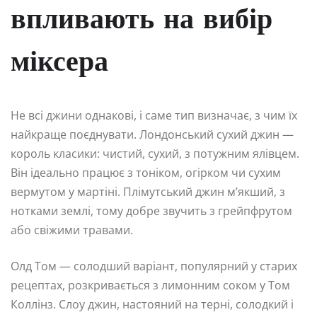
впливають на вибір
міксера
Не всі джини однакові, і саме тип визначає, з чим їх
найкраще поєднувати. Лондонський сухий джин —
король класики: чистий, сухий, з потужним ялівцем.
Він ідеально працює з тоніком, огірком чи сухим
вермутом у мартіні. Плімутський джин м’якший, з
нотками землі, тому добре звучить з грейпфрутом
або свіжими травами.
Олд Том — солодший варіант, популярний у старих
рецептах, розкривається з лимонним соком у Том
Коллінз. Слоу джин, настояний на терні, солодкий і