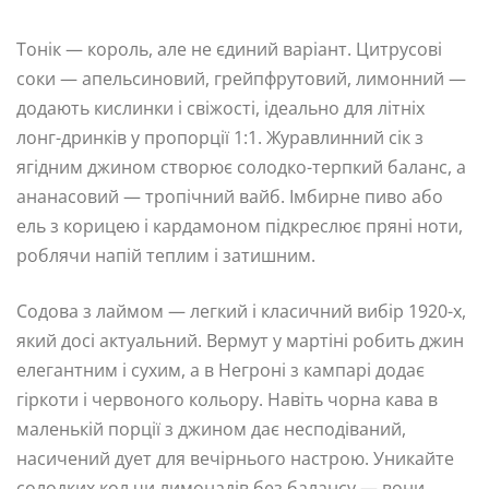
Тонік — король, але не єдиний варіант. Цитрусові
соки — апельсиновий, грейпфрутовий, лимонний —
додають кислинки і свіжості, ідеально для літніх
лонг-дринків у пропорції 1:1. Журавлинний сік з
ягідним джином створює солодко-терпкий баланс, а
ананасовий — тропічний вайб. Імбирне пиво або
ель з корицею і кардамоном підкреслює пряні ноти,
роблячи напій теплим і затишним.
Содова з лаймом — легкий і класичний вибір 1920-х,
який досі актуальний. Вермут у мартіні робить джин
елегантним і сухим, а в Негроні з кампарі додає
гіркоти і червоного кольору. Навіть чорна кава в
маленькій порції з джином дає несподіваний,
насичений дует для вечірнього настрою. Уникайте
солодких кол чи лимонадів без балансу — вони