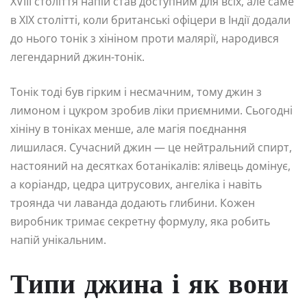
XVIII століття напій став доступним для всіх, але саме
в XIX столітті, коли британські офіцери в Індії додали
до нього тонік з хініном проти малярії, народився
легендарний джин-тонік.
Тонік тоді був гірким і несмачним, тому джин з
лимоном і цукром зробив ліки приємними. Сьогодні
хініну в тоніках менше, але магія поєднання
лишилася. Сучасний джин — це нейтральний спирт,
настояний на десятках ботанікалів: ялівець домінує,
а коріандр, цедра цитрусових, ангеліка і навіть
троянда чи лаванда додають глибини. Кожен
виробник тримає секретну формулу, яка робить
напій унікальним.
Типи джина і як вони