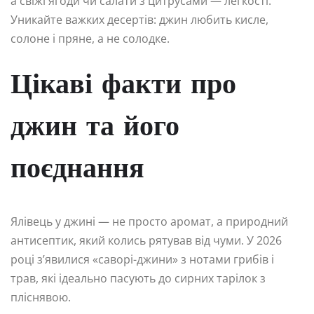
а свіжі ягоди чи салати з цитрусами — легкості.
Уникайте важких десертів: джин любить кисле,
солоне і пряне, а не солодке.
Цікаві факти про
джин та його
поєднання
Ялівець у джині — не просто аромат, а природний
антисептик, який колись рятував від чуми. У 2026
році з’явилися «саворі-джини» з нотами грибів і
трав, які ідеально пасують до сирних тарілок з
пліснявою.