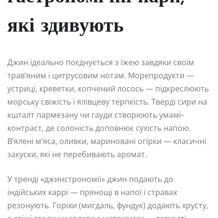
які здивують
Джин ідеально поєднується з їжею завдяки своїм
трав’яним і цитрусовим нотам. Морепродукти —
устриці, креветки, копчений лосось — підкреслюють
морську свіжість і ялівцеву терпкість. Тверді сири на
кшталт пармезану чи гауди створюють умамі-
контраст, де солоність доповнює сухість напою.
В’ялені м’яса, оливки, мариновані огірки — класичні
закуски, які не перебивають аромат.
У тренді «джинстрономії» джин подають до
індійських каррі — прянощі в напої і стравах
резонують. Горіхи (мигдаль, фундук) додають хрусту,