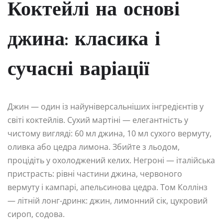
Коктейлі на основі
джина: класика і
сучасні варіації
Джин — один із найуніверсальніших інгредієнтів у
світі коктейлів. Сухий мартіні — елегантність у
чистому вигляді: 60 мл джина, 10 мл сухого вермуту,
оливка або цедра лимона. Збийте з льодом,
процідіть у охолоджений келих. Негроні — італійська
пристрасть: рівні частини джина, червоного
вермуту і кампарі, апельсинова цедра. Том Коллінз
— літній лонг-дринк: джин, лимонний сік, цукровий
сироп, содова.