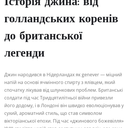
Історія джина: від
голландських коренів
до британської
легенди
Джин народився в Нідерландах як genever — міцний
напій на основі ячмінного спирту з ялівцем, який
спочатку лікував від шлункових проблем. Британські
солдати під час Тридцятилітньої війни привезли
його додому, і в Лондоні він швидко еволюціонував у
сухий, ароматний стиль, що став символом
вікторіанської епохи. Під час «джинового божевілля»