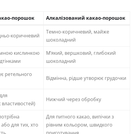
акао-порошок
Алкалізований какао-порошок
Темно-коричневий, майже
едньо-коричневий
шоколадний
ємною кислинкою
М’який, вершковий, глибокий
ідтінками
шоколадний
ує ретельного
Відмінна, рідше утворює грудочки
для
Нижчий через обробку
 властивостей)
 потрібна
Для питного какао, випічки з
 або для тих, хто
рівним кольором, швидкого
сть
приготування