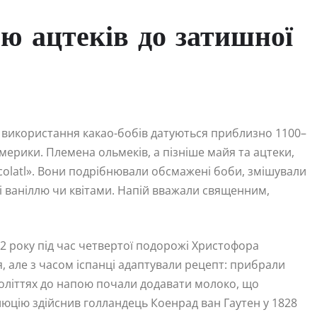
ою ацтеків до затишної
ди використання какао-бобів датуються приблизно 1100–
мерики. Племена ольмеків, а пізніше майя та ацтеки,
colatl». Вони подрібнювали обсмажені боби, змішували
і ваніллю чи квітами. Напій вважали священним,
 року під час четвертої подорожі Христофора
я, але з часом іспанці адаптували рецепт: прибрали
 століттях до напою почали додавати молоко, що
цію здійснив голландець Коенрад ван Гаутен у 1828