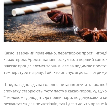
Какао, зварений правильно, перетворює прості інгре
характером. Аромат наповнює кухню, а перший ковток д
вважає процес елементарним, але за видимою простот
температури нагріву. Той, хто опанує ці деталі, отрим
Швидка відповідь на головне питання звучить так: щоб
спочатку створюють густу пасту з какао-порошку, цукру
її молоком і доводять до появи пари, не допускаючи к
результат як для початківців, так і для тих, хто прагне 