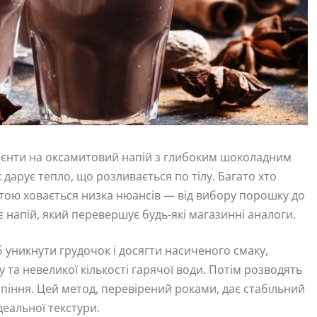
дієнти на оксамитовий напій з глибоким шоколадним
арує тепло, що розливається по тілу. Багато хто
ою ховається низка нюансів — від вибору порошку до
ує напій, який перевершує будь-які магазинні аналоги.
 уникнути грудочок і досягти насиченого смаку,
 та невеликої кількості гарячої води. Потім розводять
ипіння. Цей метод, перевірений роками, дає стабільний
ідеальної текстури.