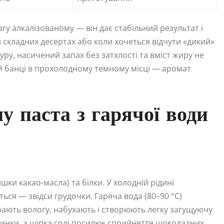
гу алкалізованому — він дає стабільний результат і
 складних десертах або коли хочеться відчути «дикий»
ру, насичений запах без затхлості та вміст жиру не
ій банці в прохолодному темному місці — аромат
му паста з гарячої води
ки какао-масла) та білки. У холодній рідині
ься — звідси грудочки. Гаряча вода (80–90 °C)
рають вологу, набухають і створюють легку загущуючу
тинки, а щіпка солі посилює сприйняття шоколадних