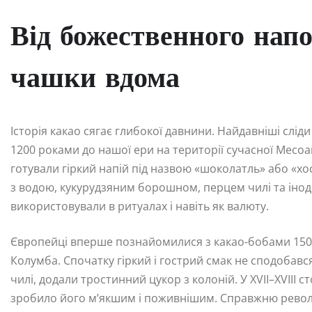
Від божественного нап
чашки вдома
Історія какао сягає глибокої давнини. Найдавніші слі
1200 роками до нашої ери на території сучасної Месоа
готували гіркий напій під назвою «шоколатль» або «xo
з водою, кукурудзяним борошном, перцем чилі та інод
використовували в ритуалах і навіть як валюту.
Європейці вперше познайомилися з какао-бобами 1502
Колумба. Спочатку гіркий і гострий смак не сподобавс
чилі, додали тростинний цукор з колоній. У XVII–XVIII
зробило його м’якшим і поживнішим. Справжню револю