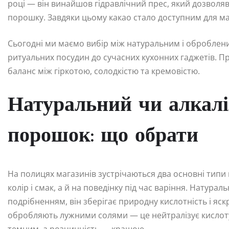
році — він винайшов гідравлічний прес, який дозволяв 
порошку. Завдяки цьому какао стало доступним для м
Сьогодні ми маємо вибір між натуральним і оброблени
ритуальних посудин до сучасних кухонних гаджетів. П
баланс між гіркотою, солодкістю та кремовістю.
Натуральний чи алкалі
порошок: що обрати
На полицях магазинів зустрічаються два основні типи
колір і смак, а й на поведінку під час варіння. Нату
подрібненням, він зберігає природну кислотність і яск
обробляють лужними солями — це нейтралізує кислоту