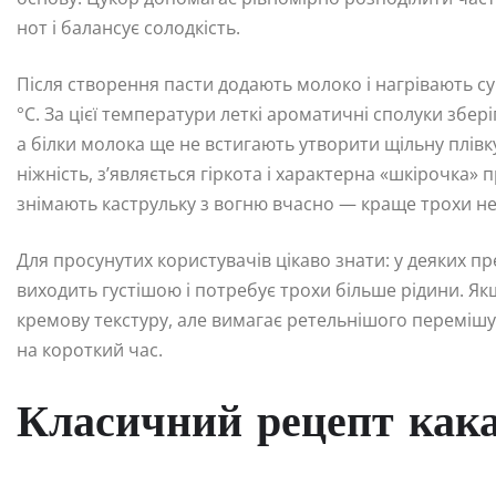
нот і балансує солодкість.
Після створення пасти додають молоко і нагрівають 
°C. За цієї температури леткі ароматичні сполуки збер
а білки молока ще не встигають утворити щільну плівк
ніжність, з’являється гіркота і характерна «шкірочка»
знімають каструльку з вогню вчасно — краще трохи не
Для просунутих користувачів цікаво знати: у деяких 
виходить густішою і потребує трохи більше рідини. Як
кремову текстуру, але вимагає ретельнішого переміш
на короткий час.
Класичний рецепт кака