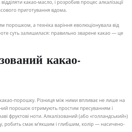
відділяти какао-масло, і розробив процес алкалізації
асового приготування вдома.
м порошком, а техніка варіння еволюціонувала від
роте суть залишилася: правильно зварене какао — це
зований какао-
 какао-порошку. Різниця між ними впливає не лише на
ральний порошок отримують простим пресуванням і
раві фруктові ноти. Алкалізований (або «голландський»)
, робить смак м’якшим і глибшим, колір — насичено-