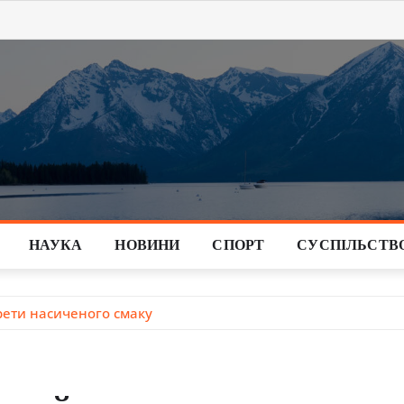
НАУКА
НОВИНИ
СПОРТ
СУСПІЛЬСТВ
крети насиченого смаку