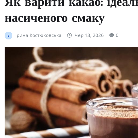
Як варити какао: ідеал
насиченого смаку
Ірина Костюковська
Чер 13, 2026
0