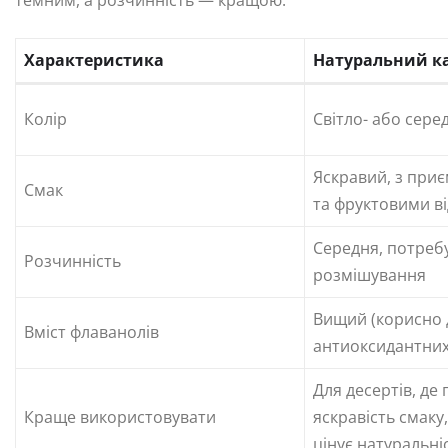
темним, а розчинність — кращою.
Характеристика
Натуральний к
Колір
Світло- або сер
Яскравий, з при
Смак
та фруктовими в
Середня, потреб
Розчинність
розмішування
Вищий (корисно 
Вміст флаванолів
антиоксидантних
Для десертів, де
Краще використовувати
яскравість смаку,
цінує натуральні