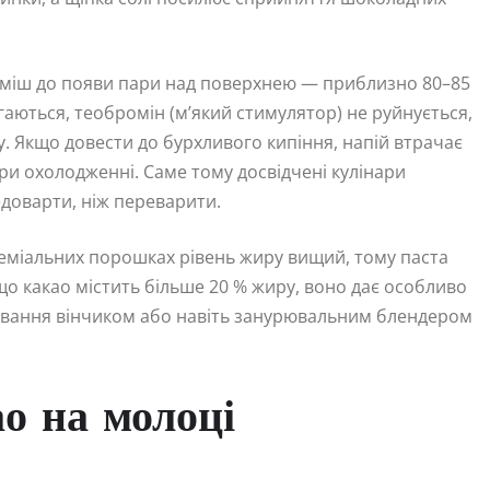
суміш до появи пари над поверхнею — приблизно 80–85
ігаються, теобромін (м’який стимулятор) не руйнується,
у. Якщо довести до бурхливого кипіння, напій втрачає
 при охолодженні. Саме тому досвідчені кулінари
доварти, ніж переварити.
преміальних порошках рівень жиру вищий, тому паста
що какао містить більше 20 % жиру, воно дає особливо
ування вінчиком або навіть занурювальним блендером
о на молоці