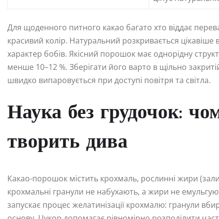
Для щоденного питного какао багато хто віддає перева
красивий колір. Натуральний розкривається цікавіше в
характер бобів. Якісний порошок має однорідну структу
менше 10–12 %. Зберігати його варто в щільно закрит
швидко випаровується при доступі повітря та світла.
Наука без грудочок: чо
творить дива
Какао-порошок містить крохмаль, рослинні жири (залиш
крохмальні гранули не набухають, а жири не емульгуют
запускає процес желатинізації крохмалю: гранули вби
основу. Цукор допомагає рівномірно розподілити час