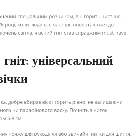
очений спеціальним розчином, він горить чистіше,
26 році, коли люди все частіше повертаються до
ючень світла, якісний гніт став справжнім must-have
гніт: універсальний
вічки
ка, добре вбирає віск і горить рівно, не залишаючи
ного чи парафінового воску. Почніть з ниток
м 5-8 см.
ну пряжу для рукоділля або звичайні нитки для шиття.