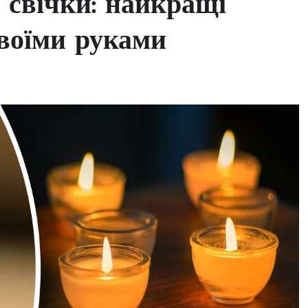
я свічки: найкращі
своїми руками