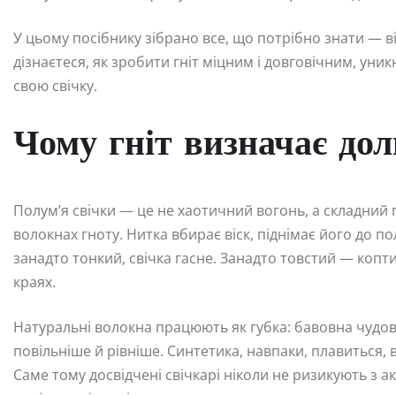
У цьому посібнику зібрано все, що потрібно знати — ві
дізнаєтеся, як зробити гніт міцним і довговічним, уник
свою свічку.
Чому гніт визначає до
Полум’я свічки — це не хаотичний вогонь, а складний
волокнах гноту. Нитка вбирає віск, піднімає його до по
занадто тонкий, свічка гасне. Занадто товстий — копти
краях.
Натуральні волокна працюють як губка: бавовна чудово
повільніше й рівніше. Синтетика, навпаки, плавиться,
Саме тому досвідчені свічкарі ніколи не ризикують з 