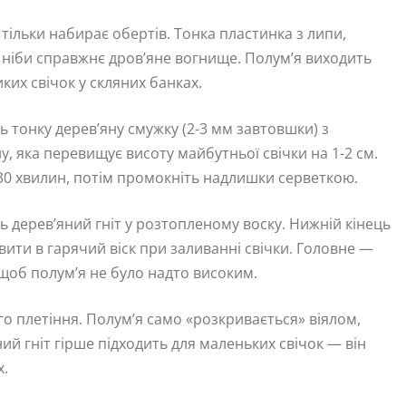
 тільки набирає обертів. Тонка пластинка з липи,
 ніби справжнє дров’яне вогнище. Полум’я виходить
их свічок у скляних банках.
ь тонку дерев’яну смужку (2-3 мм завтовшки) з
, яка перевищує висоту майбутньої свічки на 1-2 см.
0 хвилин, потім промокніть надлишки серветкою.
 дерев’яний гніт у розтопленому воску. Нижній кінець
ти в гарячий віск при заливанні свічки. Головне —
 щоб полум’я не було надто високим.
о плетіння. Полум’я само «розкривається» віялом,
й гніт гірше підходить для маленьких свічок — він
х.