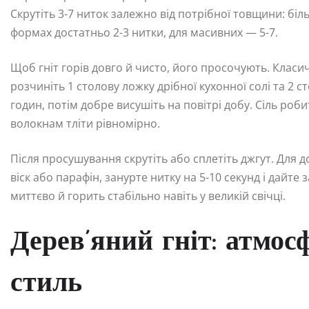
Скрутіть 3-7 ниток залежно від потрібної товщини: біл
формах достатньо 2-3 нитки, для масивних — 5-7.
Щоб гніт горів довго й чисто, його просочують. Класи
розчиніть 1 столову ложку дрібної кухонної солі та 2 с
годин, потім добре висушіть на повітрі добу. Сіль роб
волокнам тліти рівномірно.
Після просушування скрутіть або сплетіть джгут. Для д
віск або парафін, занурте нитку на 5-10 секунд і дайте
миттєво й горить стабільно навіть у великій свічці.
Дерев’яний гніт: атмос
стиль