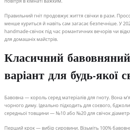
повітря в кімнаті важким.
Правильний гніт продовжує життя свічки в рази. Прос
менше куриться й навіть сам загасає безпечніше. У 20
handmade-свічок під час романтичних вечорів чи відкл
для домашніх майстрів.
Класичний бавовняний 
варіант для будь-якої с
Бавовна — король серед матеріалів для гноту. Вона м’я
чорного диму. Ідеально підходить для соєвого, бджоли
середньої товщини — №10 або №20 для свічок діаметро
Перший крок — вибір сировини. Візьміть 100% бавовня