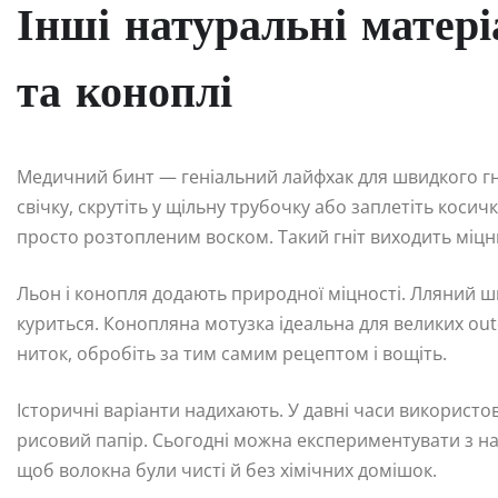
Інші натуральні матері
та коноплі
Медичний бинт — геніальний лайфхак для швидкого гно
свічку, скрутіть у щільну трубочку або заплетіть коси
просто розтопленим воском. Такий гніт виходить міцн
Льон і конопля додають природної міцності. Лляний шп
куриться. Конопляна мотузка ідеальна для великих outd
ниток, обробіть за тим самим рецептом і вощіть.
Історичні варіанти надихають. У давні часи використ
рисовий папір. Сьогодні можна експериментувати з н
щоб волокна були чисті й без хімічних домішок.