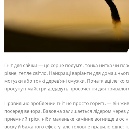
Гніт для свічки — це серце полум’я, тонка нитка чи пла
рівне, тепле світло. Найкращі варіанти для домашньо
мотузки або тонкі дерев’яні смужки. Початківці легко 
просунуті майстри додадуть просочення для тривалого
Правильно зроблений гніт не просто горить — він живе 
посеред вечора. Бавовна залишається лідером через до
приємний тріск, ніби маленьке камінне вогнище в осінні
воску й бажаного ефекту, але головне правило одне: ті