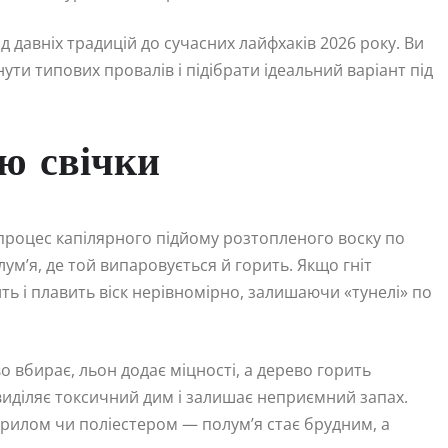
д давніх традицій до сучасних лайфхаків 2026 року. Ви
нути типових провалів і підібрати ідеальний варіант під
лю свічки
 процес капілярного підйому розтопленого воску по
лум’я, де той випаровується й горить. Якщо гніт
ть і плавить віск нерівномірно, залишаючи «тунелі» по
 вбирає, льон додає міцності, а дерево горить
 виділяє токсичний дим і залишає неприємний запах.
акрилом чи поліестером — полум’я стає брудним, а