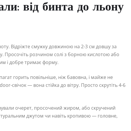
али: від бинта до льону
ту. Відріжте смужку довжиною на 2-3 см довшу за
чку. Просочіть розчином солі з борною кислотою або
им і добре тримає форму.
агат горить повільніше, ніж бавовна, і майже не
oor-свічок — вона стійка до вітру. Просто скрутіть 4-6
овували очерет, просочений жиром, або скручений
атуральним джутом чи навіть кропивою — головне,