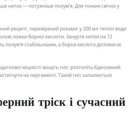
ьше ниток — потужніше полум’я. Для тонких свічок у
чний рецепт, перевірений роками: у 200 мл теплої води
толові ложки борної кислоти. Занурте нитки на 12
ить полум’я стабільнішим, а борна кислота допомагає
одаткової міцності вощіть гніт: розтопіть бджолиний
 застигнути на пергаменті. Такий гніт запалюється
ферний тріск і сучасний