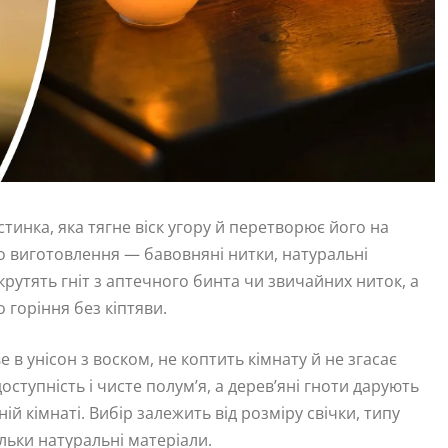
стинка, яка тягне віск угору й перетворює його на
го виготовлення — бавовняні нитки, натуральні
скрутять гніт з аптечного бинта чи звичайних ниток, а
 горіння без кіптяви.
в унісон з воском, не коптить кімнату й не згасає
ступність і чисте полум’я, а дерев’яні гноти дарують
й кімнаті. Вибір залежить від розміру свічки, типу
льки натуральні матеріали.