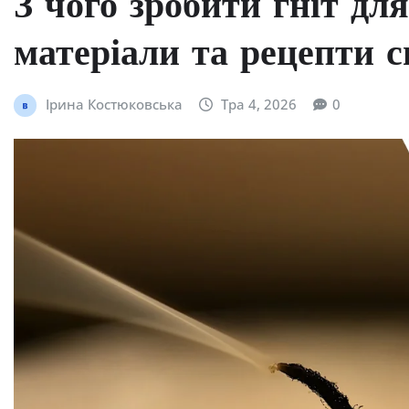
З чого зробити гніт дл
матеріали та рецепти 
Ірина Костюковська
Тра 4, 2026
0