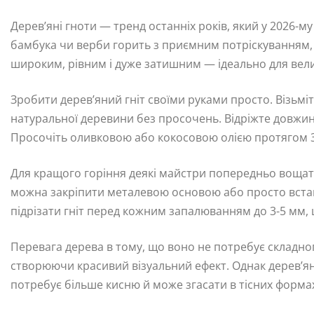
Дерев’яні гноти — тренд останніх років, який у 2026-му
бамбука чи верби горить з приємним потріскуванням,
широким, рівним і дуже затишним — ідеально для велик
Зробити дерев’яний гніт своїми руками просто. Візьміт
натуральної деревини без просочень. Відріжте довжину
Просочіть оливковою або кокосовою олією протягом 3
Для кращого горіння деякі майстри попередньо вощать
можна закріпити металевою основою або просто встави
підрізати гніт перед кожним запалюванням до 3-5 мм,
Перевага дерева в тому, що воно не потребує складног
створюючи красивий візуальний ефект. Однак дерев’яни
потребує більше кисню й може згасати в тісних форма