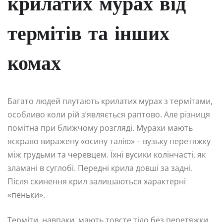
крилатих мурах від
термітів та інших
комах
Багато людей плутають крилатих мурах з термітами,
особливо коли рій з’являється раптово. Але різниця
помітна при ближчому розгляді. Мурахи мають
яскраво виражену «осину талію» – вузьку перетяжку
між грудьми та черевцем. Їхні вусики колінчасті, як
зламані в суглобі. Передні крила довші за задні.
Після скинення крил залишаються характерні
«пеньки».
Терміти, навпаки, мають товсте тіло без перетяжки,