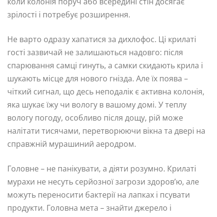
коли колонія поруч або всередині стін досягає
зрілості і потребує розширення.
Не варто одразу хапатися за дихлофос. Ці крилаті
гості зазвичай не залишаються надовго: після
спарювання самці гинуть, а самки скидають крила і
шукають місце для нового гнізда. Але їх поява –
чіткий сигнал, що десь неподалік є активна колонія,
яка шукає їжу чи вологу в вашому домі. У теплу
вологу погоду, особливо після дощу, рій може
налітати тисячами, перетворюючи вікна та двері на
справжній мурашиний аеродром.
Головне – не панікувати, а діяти розумно. Крилаті
мурахи не несуть серйозної загрози здоров’ю, але
можуть переносити бактерії на лапках і псувати
продукти. Головна мета – знайти джерело і