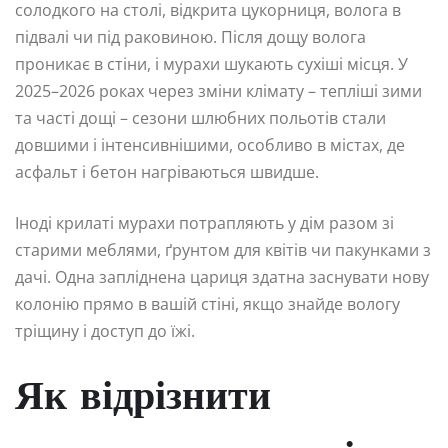
солодкого на столі, відкрита цукорниця, волога в
підвалі чи під раковиною. Після дощу волога
проникає в стіни, і мурахи шукають сухіші місця. У
2025–2026 роках через зміни клімату – тепліші зими
та часті дощі – сезони шлюбних польотів стали
довшими і інтенсивнішими, особливо в містах, де
асфальт і бетон нагріваються швидше.
Іноді крилаті мурахи потрапляють у дім разом зі
старими меблями, ґрунтом для квітів чи пакунками з
дачі. Одна запліднена цариця здатна заснувати нову
колонію прямо в вашій стіні, якщо знайде вологу
тріщину і доступ до їжі.
Як відрізнити