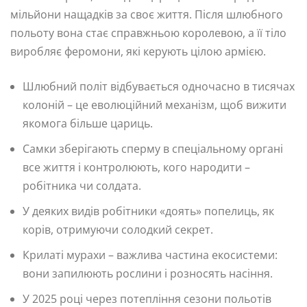
мільйони нащадків за своє життя. Після шлюбного
польоту вона стає справжньою королевою, а її тіло
виробляє феромони, які керують цілою армією.
Шлюбний політ відбувається одночасно в тисячах
колоній – це еволюційний механізм, щоб вижити
якомога більше цариць.
Самки зберігають сперму в спеціальному органі
все життя і контролюють, кого народити –
робітника чи солдата.
У деяких видів робітники «доять» попелиць, як
корів, отримуючи солодкий секрет.
Крилаті мурахи – важлива частина екосистеми:
вони запилюють рослини і розносять насіння.
У 2025 році через потепління сезони польотів