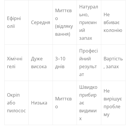
Натурал
Миттєв
ьно,
Не
Ефірні
о
Середня
приємн
вбиває
олії
(відляку
ий
колонію
вання)
запах
Професі
Хімічні
Дуже
3–10
йний
Вартість
гелі
висока
днів
результ
, запах
ат
Швидко
Не
Окріп
прибир
Миттєв
вирішує
або
Низька
ає
о
пробле
пилосос
видими
му
х