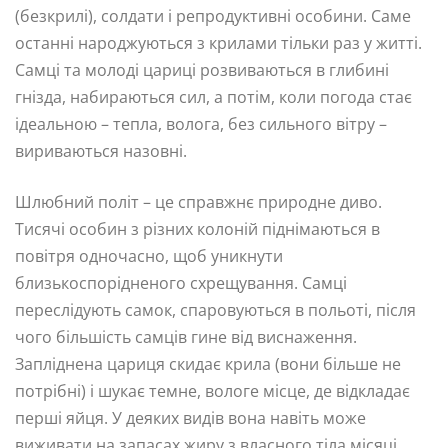
(безкрилі), солдати і репродуктивні особини. Саме
останні народжуються з крилами тільки раз у житті.
Самці та молоді цариці розвиваються в глибині
гнізда, набираються сил, а потім, коли погода стає
ідеальною – тепла, волога, без сильного вітру –
вириваються назовні.
Шлюбний політ – це справжнє природне диво.
Тисячі особин з різних колоній піднімаються в
повітря одночасно, щоб уникнути
близькоспорідненого схрещування. Самці
переслідують самок, спаровуються в польоті, після
чого більшість самців гине від виснаження.
Запліднена цариця скидає крила (вони більше не
потрібні) і шукає темне, вологе місце, де відкладає
перші яйця. У деяких видів вона навіть може
виживати на запасах жиру з власного тіла місяці,