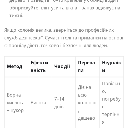
дерево. Розведіть 10–15 крапель у склянці води і
обприскуйте плінтуси та вікна – запах відлякує на
тижні.
Якщо колонія велика, зверніться до професійних
служб дезінсекції. Сучасні гелі та приманки на основі
фіпронілу діють точково і безпечні для людей.
Ефекти
Перева
Недолік
Метод
Час дії
вність
ги
и
Повільн
Діє на
о,
Борна
всю
7–14
потребу
кислота
Висока
колонію
днів
є
+ цукор
,
терпінн
дешево
я