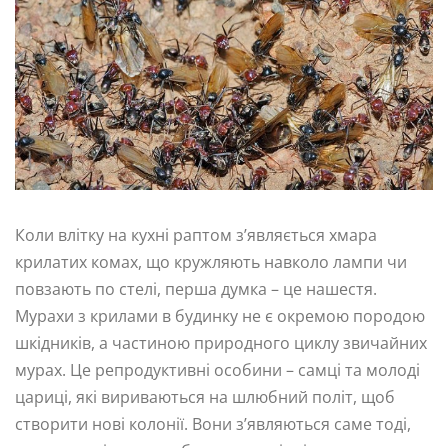
Коли влітку на кухні раптом з’являється хмара
крилатих комах, що кружляють навколо лампи чи
повзають по стелі, перша думка – це нашестя.
Мурахи з крилами в будинку не є окремою породою
шкідників, а частиною природного циклу звичайних
мурах. Це репродуктивні особини – самці та молоді
цариці, які вириваються на шлюбний політ, щоб
створити нові колонії. Вони з’являються саме тоді,