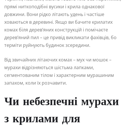
прямі ниткоподібні вусики і крила однакової
довжини. Вони рідко літають удень і частіше
ховаються в деревині. Якщо ви бачите крилатих
комах біля дерев’яних конструкцій і помічаєте
дерев’яний пил – це привід викликати фахівців, бо
терміти руйнують будинок зсередини.
Від звичайних літаючих комах – мух чи мошок –
мурахи відрізняються шістьма лапками,
сегментованим тілом і характерним мурашиним
запахом, коли їх розчавити.
Чи небезпечні мурахи
з крилами для