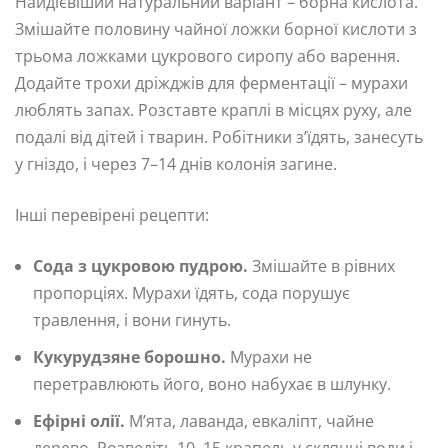
Найдієвіший натуральний варіант – борна кислота.
Змішайте половину чайної ложки борної кислоти з
трьома ложками цукрового сиропу або варення.
Додайте трохи дріжджів для ферментації – мурахи
люблять запах. Розставте краплі в місцях руху, але
подалі від дітей і тварин. Робітники з’їдять, занесуть
у гніздо, і через 7–14 днів колонія загине.
Інші перевірені рецепти:
Сода з цукровою пудрою.
Змішайте в рівних
пропорціях. Мурахи їдять, сода порушує
травлення, і вони гинуть.
Кукурудзяне борошно.
Мурахи не
перетравлюють його, воно набухає в шлунку.
Ефірні олії.
М’ята, лаванда, евкаліпт, чайне