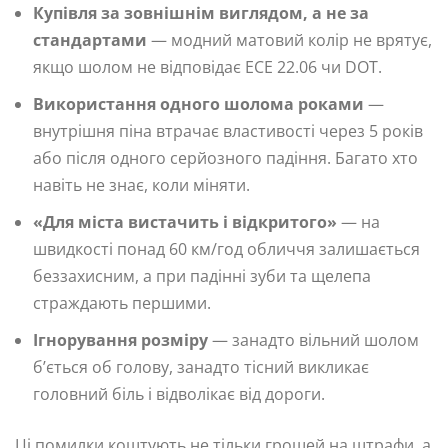
Купівля за зовнішнім виглядом, а не за
стандартами
— модний матовий колір не врятує,
якщо шолом не відповідає ECE 22.06 чи DOT.
Використання одного шолома роками
—
внутрішня піна втрачає властивості через 5 років
або після одного серйозного падіння. Багато хто
навіть не знає, коли міняти.
«Для міста вистачить і відкритого»
— на
швидкості понад 60 км/год обличчя залишається
беззахисним, а при падінні зуби та щелепа
страждають першими.
Ігнорування розміру
— занадто вільний шолом
б’ється об голову, занадто тісний викликає
головний біль і відволікає від дороги.
Ці помилки коштують не тільки грошей на штрафи, а