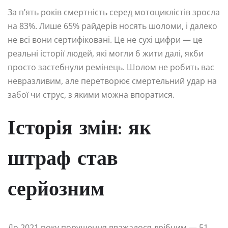
За п’ять років смертність серед мотоциклістів зросла
на 83%. Лише 65% райдерів носять шоломи, і далеко
не всі вони сертифіковані. Це не сухі цифри — це
реальні історії людей, які могли б жити далі, якби
просто застебнули ремінець. Шолом не робить вас
невразливим, але перетворює смертельний удар на
забої чи струс, з якими можна впоратися.
Історія змін: як
штраф став
серйозним
До 2021 року порушення вважалося дрібним — 51