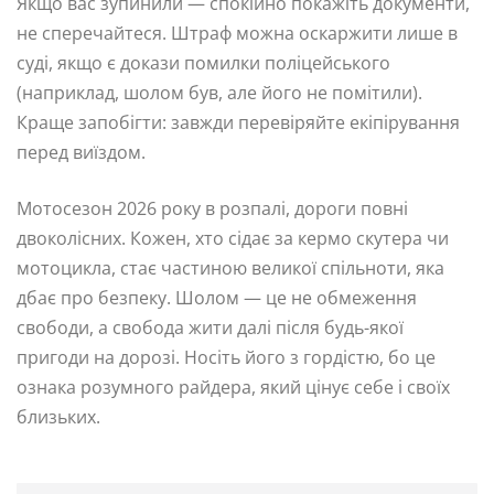
Якщо вас зупинили — спокійно покажіть документи,
не сперечайтеся. Штраф можна оскаржити лише в
суді, якщо є докази помилки поліцейського
(наприклад, шолом був, але його не помітили).
Краще запобігти: завжди перевіряйте екіпірування
перед виїздом.
Мотосезон 2026 року в розпалі, дороги повні
двоколісних. Кожен, хто сідає за кермо скутера чи
мотоцикла, стає частиною великої спільноти, яка
дбає про безпеку. Шолом — це не обмеження
свободи, а свобода жити далі після будь-якої
пригоди на дорозі. Носіть його з гордістю, бо це
ознака розумного райдера, який цінує себе і своїх
близьких.