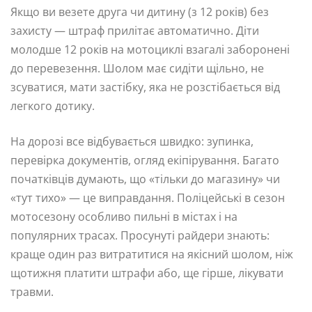
Якщо ви везете друга чи дитину (з 12 років) без
захисту — штраф прилітає автоматично. Діти
молодше 12 років на мотоциклі взагалі заборонені
до перевезення. Шолом має сидіти щільно, не
зсуватися, мати застібку, яка не розстібається від
легкого дотику.
На дорозі все відбувається швидко: зупинка,
перевірка документів, огляд екіпірування. Багато
початківців думають, що «тільки до магазину» чи
«тут тихо» — це виправдання. Поліцейські в сезон
мотосезону особливо пильні в містах і на
популярних трасах. Просунуті райдери знають:
краще один раз витратитися на якісний шолом, ніж
щотижня платити штрафи або, ще гірше, лікувати
травми.