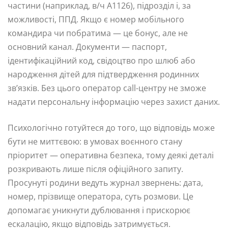
частини (наприклад, в/ч А1126), підрозділ і, за
можливості, ППД. Якщо є номер мобільного
командира чи побратима — це бонус, але не
основний канал. Документи — паспорт,
ідентифікаційний код, свідоцтво про шлюб або
народження дітей для підтвердження родинних
зв’язків. Без цього оператор call-центру не зможе
надати персональну інформацію через захист даних.
Психологічно готуйтеся до того, що відповідь може
бути не миттєвою: в умовах воєнного стану
пріоритет — оперативна безпека, тому деякі деталі
розкривають лише після офіційного запиту.
Просунуті родини ведуть журнал звернень: дата,
номер, прізвище оператора, суть розмови. Це
допомагає уникнути дублювання і прискорює
ескалацію, якщо відповідь затримується.