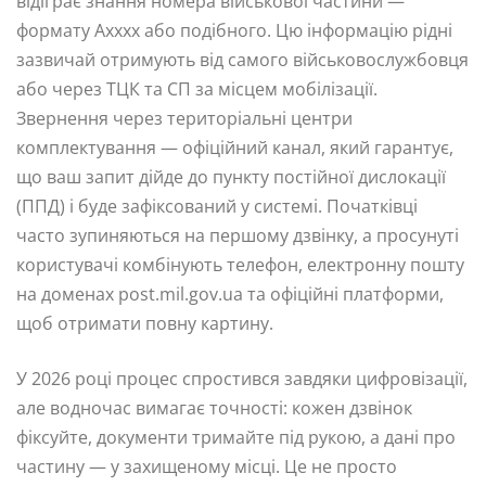
відіграє знання номера військової частини —
формату Аxxxx або подібного. Цю інформацію рідні
зазвичай отримують від самого військовослужбовця
або через ТЦК та СП за місцем мобілізації.
Звернення через територіальні центри
комплектування — офіційний канал, який гарантує,
що ваш запит дійде до пункту постійної дислокації
(ППД) і буде зафіксований у системі. Початківці
часто зупиняються на першому дзвінку, а просунуті
користувачі комбінують телефон, електронну пошту
на доменах post.mil.gov.ua та офіційні платформи,
щоб отримати повну картину.
У 2026 році процес спростився завдяки цифровізації,
але водночас вимагає точності: кожен дзвінок
фіксуйте, документи тримайте під рукою, а дані про
частину — у захищеному місці. Це не просто