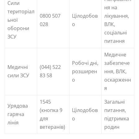
Сили
ня на
територіал
0800 507
Цілодобов
лікування,
ьної
028
о
ВЛК,
оборони
соціальні
ЗСУ
питання
Медичне
Робочі дні,
забезпече
Медичні
(044) 522
розширен
ння, ВЛК,
сили ЗСУ
83 58
о
оскарженн
я
1545
Загальні
Урядова
(кнопка 9
Цілодобов
питання,
гаряча
для
о
підтримка
лінія
ветеранів)
родин