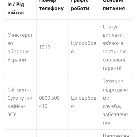
ія / Рід
телефону
роботи
питання
військ
Статус,
Міністерст
виплати,
во
Цілодобов
зв’язок з
1512
оборони
о
частиною,
України
соціальні
гарантії
Зв’язок з
Call-центр
підрозділа
Сухопутни
0800 500
Цілодобов
ми,
х військ
410
о
служба,
ЗСУ
забезпече
ння
Направлен