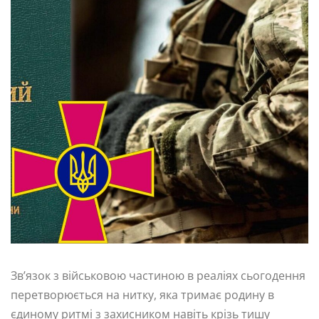
Зв’язок з військовою частиною в реаліях сьогодення
перетворюється на нитку, яка тримає родину в
єдиному ритмі з захисником навіть крізь тишу