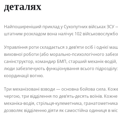
деталях
Найпоширеніший приклад у Сухопутних військах ЗСУ —
штатним розкладом вона налічує 102 військовослужбов
Управління роти складається з дев’яти осіб і однієї м
виховної роботи (або морально-психологічного забезп
санінструктор, командир БМП, старший механік-водій, 
люди забезпечують функціонування всього підрозділу: 
координації вогню.
Три механізовані взводи — основна бойова сила. Кожен
чергою, три відділення по дев’ять-десять воїнів. Кож
механіка-водія, стрільця-кулеметника, гранатометника 
дозволяє відділенню діяти як самостійна одиниця в міс