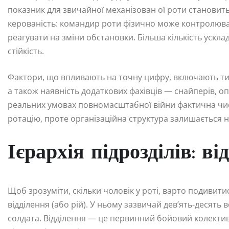
показник для звичайної механізован ої роти становить 
керованість: командир роти фізично може контролюват
реагувати на зміни обстановки. Більша кількість ускл
стійкість.
Фактори, що впливають на точну цифру, включають тип т
а також наявність додаткових фахівців — снайперів, оп
реальних умовах повномасштабної війни фактична чис
ротацію, проте організаційна структура залишається 
Ієрархія підрозділів: ві
Щоб зрозуміти, скільки чоловік у роті, варто подивит
відділення (або рій). У ньому зазвичай дев’ять-десять
солдата. Відділення — це первинний бойовий колектив