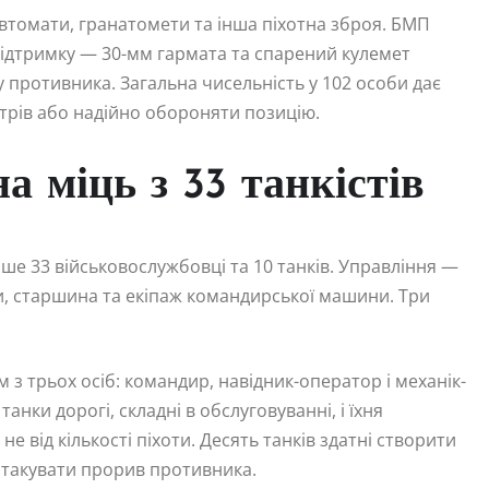
автомати, гранатомети та інша піхотна зброя. БМП
підтримку — 30-мм гармата та спарений кулемет
 противника. Загальна чисельність у 102 особи дає
етрів або надійно обороняти позицію.
а міць з 33 танкістів
ише 33 військовослужбовці та 10 танків. Управління —
ки, старшина та екіпаж командирської машини. Три
з трьох осіб: командир, навідник-оператор і механік-
нки дорогі, складні в обслуговуванні, і їхня
 не від кількості піхоти. Десять танків здатні створити
атакувати прорив противника.