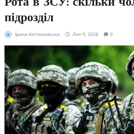
Рота в ЗСУ: скільки чо
підрозділ
Ірина Костюковська
Лип 9, 2026
0