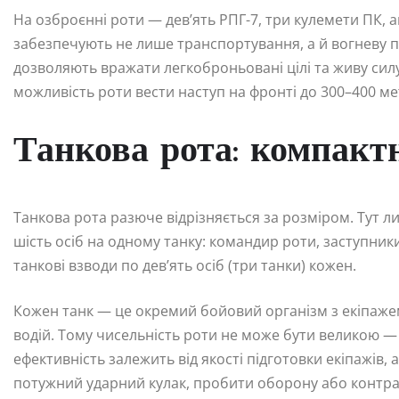
На озброєнні роти — дев’ять РПГ-7, три кулемети ПК, 
забезпечують не лише транспортування, а й вогневу 
дозволяють вражати легкоброньовані цілі та живу силу
можливість роти вести наступ на фронті до 300–400 м
Танкова рота: компактн
Танкова рота разюче відрізняється за розміром. Тут л
шість осіб на одному танку: командир роти, заступни
танкові взводи по дев’ять осіб (три танки) кожен.
Кожен танк — це окремий бойовий організм з екіпажем 
водій. Тому чисельність роти не може бути великою — та
ефективність залежить від якості підготовки екіпажів, а
потужний ударний кулак, пробити оборону або контр