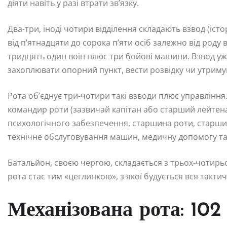
діяти навіть у разі втрати зв’язку.
Два-три, іноді чотири відділення складають взвод (іст
від п’ятнадцяти до сорока п’яти осіб залежно від роду
тридцять один воїн плюс три бойові машини. Взвод уж
захоплювати опорний пункт, вести розвідку чи утриму
Рота об’єднує три-чотири такі взводи плюс управління
командир роти (зазвичай капітан або старший лейтена
психологічного забезпечення, старшина роти, старший 
технічне обслуговування машин, медичну допомогу т
Батальйон, своєю чергою, складається з трьох-чотирь
рота стає тим «цеглинкою», з якої будується вся тактич
Механізована рота: 102