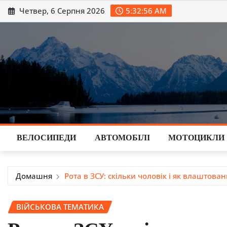
Перейти
Четвер, 6 Серпня 2026
5:32:57 AM
до
вмісту
ВЕЛОСИПЕДИ
АВТОМОБІЛІ
МОТОЦИКЛИ
Домашня
Рота в ЗСУ: скільки чоловік і як влаштова
ВІЙСЬКОВА ТЕМАТИКА