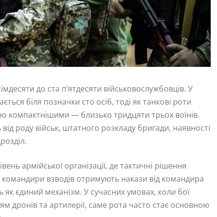
сімдесяти до ста п’ятдесяти військовослужбовців. У
ться біля позначки сто осіб, тоді як танкові роти
о компактнішими — близько тридцяти трьох воїнів.
 від роду військ, штатного розкладу бригади, наявності
розділ.
вень армійської організації, де тактичні рішення
ут командири взводів отримують накази від командира
 як єдиний механізм. У сучасних умовах, коли бої
м дронів та артилерії, саме рота часто стає основною