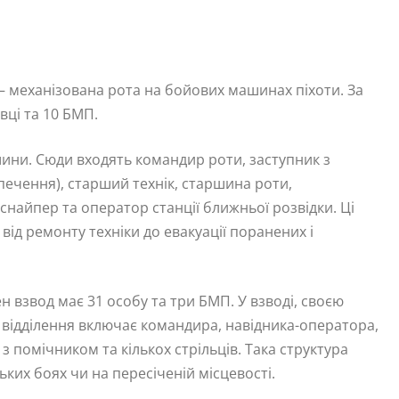
 механізована рота на бойових машинах піхоти. За
ці та 10 БМП.
ашини. Сюди входять командир роти, заступник з
ечення), старший технік, старшина роти,
снайпер та оператор станції ближньої розвідки. Ці
від ремонту техніки до евакуації поранених і
 взвод має 31 особу та три БМП. У взводі, своєю
не відділення включає командира, навідника-оператора,
з помічником та кількох стрільців. Така структура
ьких боях чи на пересіченій місцевості.