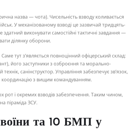
орична назва — чота). Чисельність взводу коливається
 військ. У механізованому взводі це зазвичай тридцять-
е здатний виконувати самостійні тактичні завдання —
вати ділянку оборони.
. Саме тут з’являється повноцінний офіцерський склад:
нт), його заступники з озброєння та морально-
технік, санінструктор. Управління забезпечує зв’язок,
а координацію з вищим командуванням.
ох рот і окремих взводів забезпечення. Таким чином,
на піраміда ЗСУ.
 воїни та 10 БМП у