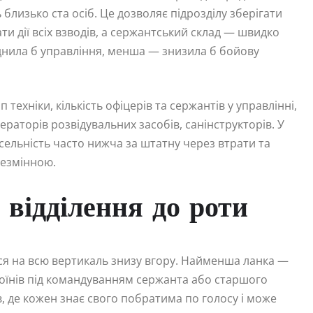
близько ста осіб. Це дозволяє підрозділу зберігати
и дії всіх взводів, а сержантський склад — швидко
аднила б управління, менша — знизила б бойову
ехніки, кількість офіцерів та сержантів у управлінні,
ераторів розвідувальних засобів, санінструкторів. У
ельність часто нижча за штатну через втрати та
незмінною.
д відділення до роти
ися на всю вертикаль знизу вгору. Найменша ланка —
 воїнів під командуванням сержанта або старшого
, де кожен знає свого побратима по голосу і може