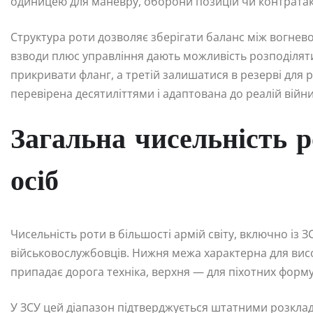
одиницею для маневру, оборони позицій чи контратак
Структура роти дозволяє зберігати баланс між вогнев
взводи плюс управління дають можливість розподіляти
прикривати фланг, а третій залишатися в резерві для ро
перевірена десятиліттями і адаптована до реалій війни
Загальна чисельність 
осіб
Чисельність роти в більшості армій світу, включно із З
військовослужбовців. Нижня межа характерна для висок
припадає дорога техніка, верхня — для піхотних форму
У ЗСУ цей діапазон підтверджується штатними розклад