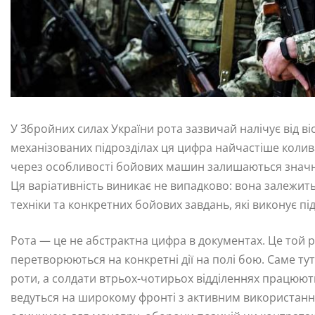
У Збройних силах України рота зазвичай налічує від ві
механізованих підрозділах ця цифра найчастіше коливає
через особливості бойових машин залишаються значн
Ця варіативність виникає не випадково: вона залежить
техніки та конкретних бойових завдань, які виконує під
Рота — це не абстрактна цифра в документах. Це той рі
перетворюються на конкретні дії на полі бою. Саме т
роти, а солдати втрьох-чотирьох відділеннях працюють
ведуться на широкому фронті з активним використання