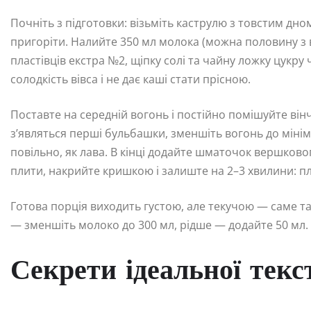
Почніть з підготовки: візьміть каструлю з товстим дно
пригоріти. Налийте 350 мл молока (можна половину з 
пластівців екстра №2, щіпку солі та чайну ложку цукру
солодкість вівса і не дає каші стати прісною.
Поставте на середній вогонь і постійно помішуйте ві
з’являться перші бульбашки, зменшіть вогонь до мінім
повільно, як лава. В кінці додайте шматочок вершковог
плити, накрийте кришкою і залиште на 2–3 хвилини: пл
Готова порція виходить густою, але текучою — саме т
— зменшіть молоко до 300 мл, рідше — додайте 50 мл.
Секрети ідеальної текс