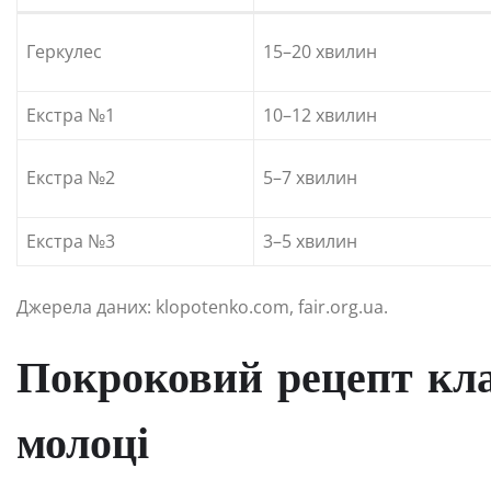
Геркулес
15–20 хвилин
Екстра №1
10–12 хвилин
Екстра №2
5–7 хвилин
Екстра №3
3–5 хвилин
Джерела даних: klopotenko.com, fair.org.ua.
Покроковий рецепт кла
молоці