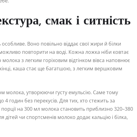
ебе.
кстура, смак і ситність
 особливе. Воно повільно віддає свої жири й білки
еможливо повторити на воді. Кожна ложка ніби ковтає
о молока з легким горіховим відтінком вівса наповнює
кінці, каша стає ще багатшою, з легким вершковим
їном молока, утворюючи густу емульсію. Саме тому
 4 годин без перекусів. Для тих, хто стежить за
ї порції на 300 мл молока становить приблизно 320–380
ля дітей чи спортсменів молоко додає кальцію і білка,