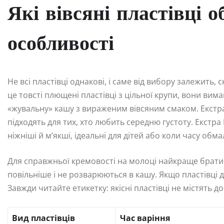
Які вівсяні пластівці о
особливості
Не всі пластівці однакові, і саме від вибору залежить, 
це товсті плющені пластівці з цільної крупи, вони вим
«жувальну» кашу з вираженим вівсяним смаком. Екстра
підходять для тих, хто любить середню густоту. Екстр
ніжніші й м’якші, ідеальні для дітей або коли часу обма
Для справжньої кремовості на молоці найкраще брати
повільніше і не розварюються в кашу. Якщо пластівці д
Завжди читайте етикетку: якісні пластівці не містять до
Вид пластівців
Час варіння