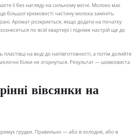
аєте її без нагляду на сильному вогні. Молоко має
 ще більшої кремовості частину молока замініть
ані. Аромат розкриється, якщо додати на початку
рознесеться по всій квартирі і підніме настрій ще до
 пластівці на воді до напівготовності, а потім долийте
 молочні білки не згорнуться. Результат — шовковиста
рінні вівсянки на
отримує грудки. Правильно — або в холодне, або в