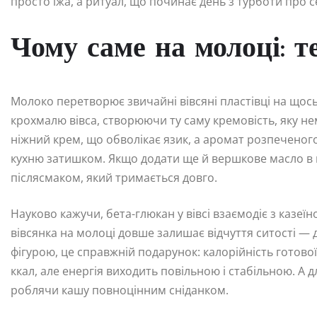
просто їжа, а ритуал, що починає день з турботи про с
Чому саме на молоці: те
Молоко перетворює звичайні вівсяні пластівці на щось
крохмалю вівса, створюючи ту саму кремовість, яку н
ніжний крем, що обволікає язик, а аромат розпеченог
кухню затишком. Якщо додати ще й вершкове масло в 
післясмаком, який тримається довго.
Науково кажучи, бета-глюкан у вівсі взаємодіє з казе
вівсянка на молоці довше залишає відчуття ситості — до
фігурою, це справжній подарунок: калорійність готово
ккал, але енергія виходить повільною і стабільною. А д
роблячи кашу повноцінним сніданком.