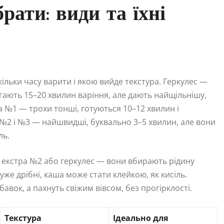
брати: види та їхні
скільки часу варити і якою вийде текстура. Геркулес —
агають 15–20 хвилин варіння, але дають найщільнішу,
 №1 — трохи тонші, готуються 10–12 хвилин і
а №2 і №3 — найшвидші, буквально 3–5 хвилин, але вони
ль.
 екстра №2 або геркулес — вони вбирають рідину
уже дрібні, каша може стати клейкою, як кисіль.
бавок, а пахнуть свіжим вівсом, без прогірклості.
Текстура
Ідеально для