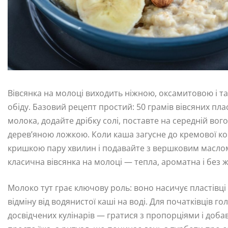
Вівсянка на молоці виходить ніжною, оксамитовою і т
обіду. Базовий рецепт простий: 50 грамів вівсяних плас
молока, додайте дрібку солі, поставте на середній вог
дерев’яною ложкою. Коли каша загусне до кремової конс
кришкою пару хвилин і подавайте з вершковим маслом
класична вівсянка на молоці — тепла, ароматна і без 
Молоко тут грає ключову роль: воно насичує пластівці
відміну від водянистої каші на воді. Для початківців г
досвідчених кулінарів — гратися з пропорціями і доб