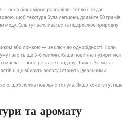
м — вона рівномірно розподіляє тепло і не дає
водою, щоб текстура була легшою), додайте 50 грамів
 чи меду. Сіль тут важлива: вона підкреслює природну
нчиком або ложкою — це ключ до однорідності. Коли
уму і варіть ще 5–6 хвилин. Каша повинна пузиритися
о масла — воно розтане і подарує блиск. Зніміть з
астівці ще вберуть вологу і стануть ідеальними.
акою, щоб ложка повільно тонула. Якщо хочете густіше
тури та аромату