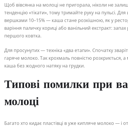
Щоб вівсянка на молоці не пригорала, ніколи не залиш
тенденцію «тікати», тому тримайте руку на пульсі. Для
вершками 10–15% — каша стане розкішною, як у рестор
варіння паличку кориці або ванільний екстракт: запах 
першого ковтка.
Для просунутих — техніка «два етапи». Спочатку зваріть
гаряче молоко. Так крохмаль повністю розкриється, а
каша без жодного натяку на грудки.
Типові помилки при ва
молоці
Багато хто кидає пластівці в уже кипляче молоко — і 