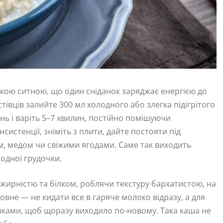
акою ситною, що один сніданок заряджає енергією до
тівців залийте 300 мл холодного або злегка підігрітого
онь і варіть 5–7 хвилин, постійно помішуючи
истенції, зніміть з плити, дайте постояти під
, медом чи свіжими ягодами. Саме так виходить
жодної грудочки.
 жирністю та білком, роблячи текстуру бархатистою, на
оловне — не кидати все в гаряче молоко відразу, а для
авками, щоб щоразу виходило по-новому. Така каша не