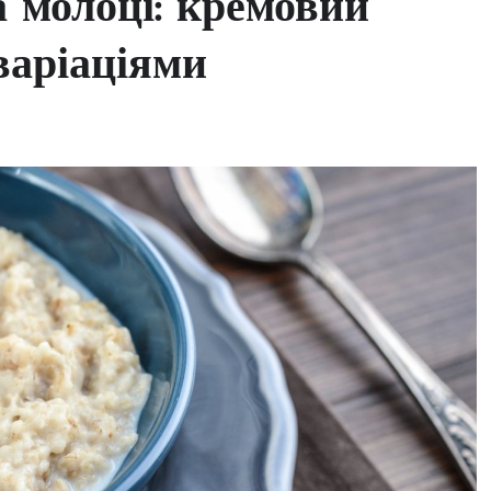
а молоці: кремовий
варіаціями