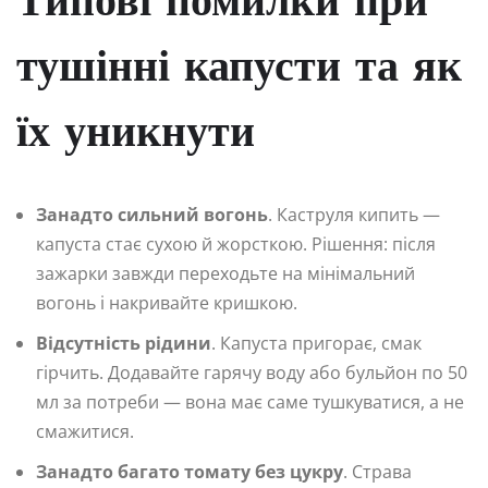
Типові помилки при
тушінні капусти та як
їх уникнути
Занадто сильний вогонь
. Каструля кипить —
капуста стає сухою й жорсткою. Рішення: після
зажарки завжди переходьте на мінімальний
вогонь і накривайте кришкою.
Відсутність рідини
. Капуста пригорає, смак
гірчить. Додавайте гарячу воду або бульйон по 50
мл за потреби — вона має саме тушкуватися, а не
смажитися.
Занадто багато томату без цукру
. Страва