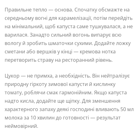
Правильне тепло — основа. Спочатку обсмажте на
середньому вогні для карамелізації, потім перейдіть
на мінімальний, щоб капуста саме тушкувалася, а не
варилася. Занадто сильний вогонь випарує всю
вологу й зробить шматочки сухими. Додайте ложку
сметани або вершків у кінці — кремова нотка
перетворить страву на ресторанний рівень.
Цукор — не примха, а необхідність. Він нейтралізує
природну гіркоту зимової капусти й кислинку
томату, роблячи смак гармонійним. Якщо капуста
надто кисла, додайте ще щіпку. Для зменшення
характерного запаху деякі господині вливають 50 мл
молока за 10 хвилин до готовності — результат
неймовірний.