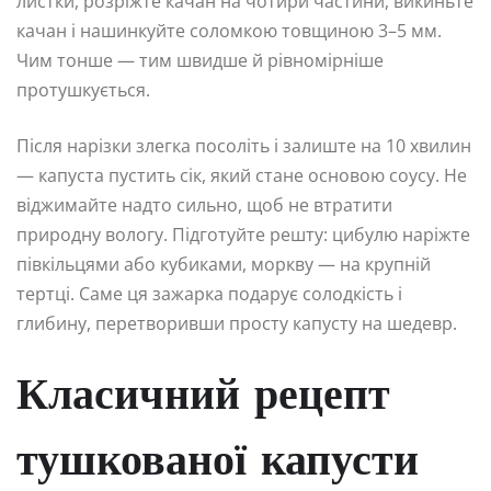
листки, розріжте качан на чотири частини, викиньте
качан і нашинкуйте соломкою товщиною 3–5 мм.
Чим тонше — тим швидше й рівномірніше
протушкується.
Після нарізки злегка посоліть і залиште на 10 хвилин
— капуста пустить сік, який стане основою соусу. Не
віджимайте надто сильно, щоб не втратити
природну вологу. Підготуйте решту: цибулю наріжте
півкільцями або кубиками, моркву — на крупній
тертці. Саме ця зажарка подарує солодкість і
глибину, перетворивши просту капусту на шедевр.
Класичний рецепт
тушкованої капусти