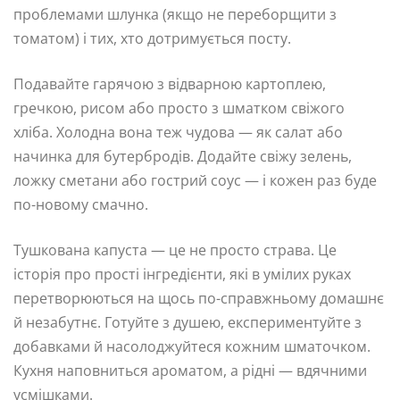
проблемами шлунка (якщо не переборщити з
томатом) і тих, хто дотримується посту.
Подавайте гарячою з відварною картоплею,
гречкою, рисом або просто з шматком свіжого
хліба. Холодна вона теж чудова — як салат або
начинка для бутербродів. Додайте свіжу зелень,
ложку сметани або гострий соус — і кожен раз буде
по-новому смачно.
Тушкована капуста — це не просто страва. Це
історія про прості інгредієнти, які в умілих руках
перетворюються на щось по-справжньому домашнє
й незабутнє. Готуйте з душею, експериментуйте з
добавками й насолоджуйтеся кожним шматочком.
Кухня наповниться ароматом, а рідні — вдячними
усмішками.