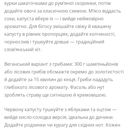
курки шматочками до рум’яної скоринки, потім
додайте овочі за класичною схемою. М’ясо віддасть
соки, капуста вбере їх — і вийде неймовірно
ароматно. Для бігосу змішайте свіжу й квашену
капусту в рівних пропорціях, додайте копченості,
чорнослив і тушкуйте довше — традиційний
слов’янський хіт.
Веганський варіант з грибами: 300 г шампіньйонів
або лісових грибів обсмажте окремо до золотистості
й додайте за 15 хвилин до кінця. Гриби нададуть
глибокого лісового аромату. Фасоль або нут
зроблять страву ще ситнішою й кремовішою.
Червону капусту тушкуйте з яблуками та оцтом —
вийде кисло-солодка версія, ідеальна до дичини.
Додайте родзинки чи курагу для східних нот. Кожен