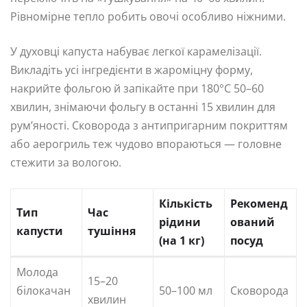
Рівномірне тепло робить овочі особливо ніжними.
У духовці капуста набуває легкої карамелізації.
Викладіть усі інгредієнти в жароміцну форму,
накрийте фольгою й запікайте при 180°C 50–60
хвилин, знімаючи фольгу в останні 15 хвилин для
рум’яності. Сковорода з антипригарним покриттям
або аерогриль теж чудово впораються — головне
стежити за вологою.
Кількість
Рекоменд
Тип
Час
рідини
ований
капусти
тушіння
(на 1 кг)
посуд
Молода
15–20
білокачан
50–100 мл
Сковорода
хвилин