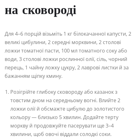
на сковороді
Для 4–6 порцій візьміть 1 кг білокачанної капусти, 2
великі цибулини, 2 середні морквини, 2 столові
ложки томатної пасти, 100 мл томатного соку або
води, 3 столові ложки рослинної олії, сіль, чорний
перець, 1 чайну ложку цукру, 2 лаврові листки й за
бажанням щіпку кмину.
Розігрійте глибоку сковороду або казанок з
товстим дном на середньому вогні. Влийте 2
ложки олії й обсмажте цибулю до золотистого
кольору — близько 5 хвилин. Додайте терту
моркву й продовжуйте пасерувати ще 3–4
хвилини, щоб овочі віддали солодкі соки.