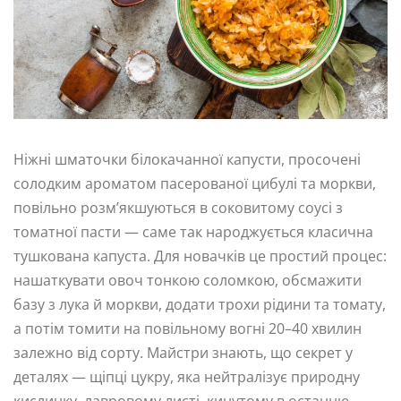
Ніжні шматочки білокачанної капусти, просочені
солодким ароматом пасерованої цибулі та моркви,
повільно розм’якшуються в соковитому соусі з
томатної пасти — саме так народжується класична
тушкована капуста. Для новачків це простий процес:
нашаткувати овоч тонкою соломкою, обсмажити
базу з лука й моркви, додати трохи рідини та томату,
а потім томити на повільному вогні 20–40 хвилин
залежно від сорту. Майстри знають, що секрет у
деталях — щіпці цукру, яка нейтралізує природну
кислинку, лавровому листі, кинутому в останню