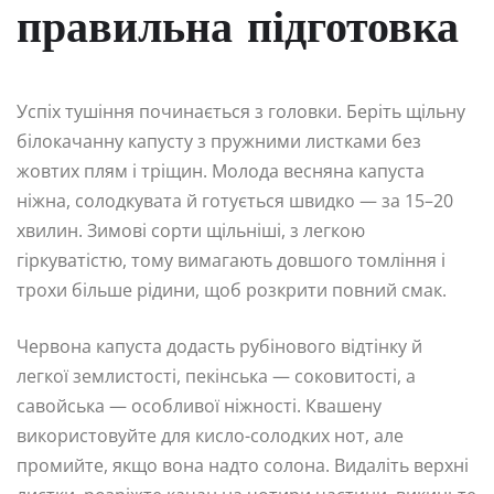
правильна підготовка
Успіх тушіння починається з головки. Беріть щільну
білокачанну капусту з пружними листками без
жовтих плям і тріщин. Молода весняна капуста
ніжна, солодкувата й готується швидко — за 15–20
хвилин. Зимові сорти щільніші, з легкою
гіркуватістю, тому вимагають довшого томління і
трохи більше рідини, щоб розкрити повний смак.
Червона капуста додасть рубінового відтінку й
легкої землистості, пекінська — соковитості, а
савойська — особливої ніжності. Квашену
використовуйте для кисло-солодких нот, але
промийте, якщо вона надто солона. Видаліть верхні