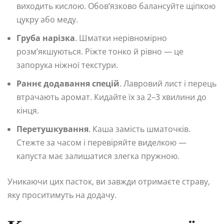
виходить кислою. Обов’язково балансуйте щіпкою
цукру або меду.
Груба нарізка
. Шматки нерівномірно
розм’якшуються. Ріжте тонко й рівно — це
запорука ніжної текстури.
Раннє додавання спецій
. Лавровий лист і перець
втрачають аромат. Кидайте їх за 2–3 хвилини до
кінця.
Перетушкування
. Каша замість шматочків.
Стежте за часом і перевіряйте виделкою —
капуста має залишатися злегка пружною.
Уникаючи цих пасток, ви завжди отримаєте страву,
яку проситимуть на додачу.