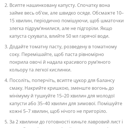
Всипте нашинковану капусту. Спочатку вона
займе весь об’єм, але швидко осяде. Обсмажте 10–
15 хвилин, періодично помішуючи, щоб шматочки
злегка підрум’янилися, але не підгоріли. Якщо
капуста сухувата, влийте 50 мл гарячої води.
Додайте томатну пасту, розведену в томатному
соку. Перемішайте, щоб паста рівномірно
покрила овочі й надала красивого рум’яного
кольору та легкої кислинки.
Посоліть, поперчіть, всипте цукор для балансу
смаку. Накрийте кришкою, зменште вогонь до
мінімуму й тушкуйте 15–20 хвилин для молодої
капусти або 35–40 хвилин для зимової. Помішуйте
кожні 5–7 хвилин, щоб нічого не пригоріло.
За 2 хвилини до готовності киньте лавровий лист і