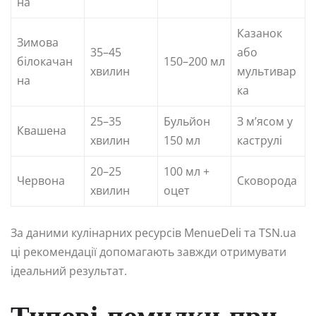
на
Казанок
Зимова
35–45
або
білокачан
150–200 мл
хвилин
мультивар
на
ка
25–35
Бульйон
З м’ясом у
Квашена
хвилин
150 мл
каструлі
20–25
100 мл +
Червона
Сковорода
хвилин
оцет
За даними кулінарних ресурсів MenueDeli та TSN.ua
ці рекомендації допомагають завжди отримувати
ідеальний результат.