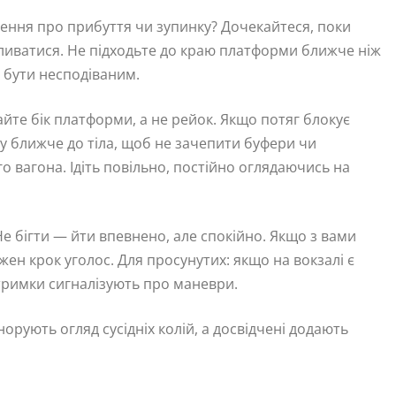
шення про прибуття чи зупинку? Дочекайтеся, поки
оливатися. Не підходьте до краю платформи ближче ніж
е бути несподіваним.
йте бік платформи, а не рейок. Якщо потяг блокує
ізу ближче до тіла, щоб не зачепити буфери чи
го вагона. Ідіть повільно, постійно оглядаючись на
 Не бігти — йти впевнено, але спокійно. Якщо з вами
ожен крок уголос. Для просунутих: якщо на вокзалі є
атримки сигналізують про маневри.
орують огляд сусідніх колій, а досвідчені додають