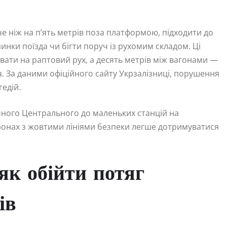
 ніж на п’ять метрів поза платформою, підходити до
нки поїзда чи бігти поруч із рухомим складом. Ці
гувати на раптовий рух, а десять метрів між вагонами —
. За даними офіційного сайту Укрзалізниці, порушення
гедій.
ичного Центрального до маленьких станцій на
еронах з жовтими лініями безпеки легше дотримуватися
як обійти потяг
ів