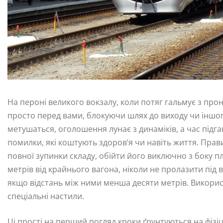
На пероні великого вокзалу, коли потяг гальмує з про
просто перед вами, блокуючи шлях до виходу чи іншог
метушаться, оголошення лунає з динаміків, а час підг
помилки, які коштують здоров’я чи навіть життя. Прав
повної зупинки складу, обійти його виключно з боку п
метрів від крайнього вагона, ніколи не пролазити під
якщо відстань між ними менша десяти метрів. Викорис
спеціальні настили.
Ці прості на перший погляд кроки ґрунтуються на фізіці 