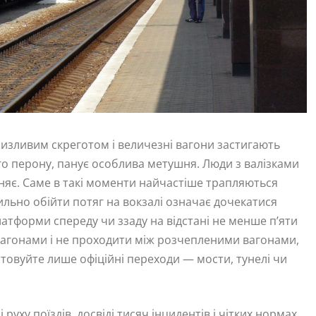
низливим скреготом і величезні вагони застигають
о перону, панує особлива метушня. Люди з валізками
аняє. Саме в такі моменти найчастіше трапляються
ильно обійти потяг на вокзалі означає дочекатися
латформи спереду чи ззаду на відстані не менше п’яти
 вагонами і не проходити між розчепленими вагонами,
товуйте лише офіційні переходи — мости, тунелі чи
руху поїздів, досвіді тисяч інцидентів і чітких нормах