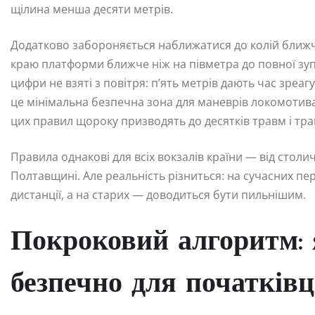
щілина менша десяти метрів.
Додатково забороняється наближатися до колій ближче
краю платформи ближче ніж на півметра до повної зупи
цифри не взяті з повітря: п’ять метрів дають час зреа
це мінімальна безпечна зона для маневрів локомотива
цих правил щороку призводять до десятків травм і тра
Правила однакові для всіх вокзалів країни — від стол
Полтавщині. Але реальність різниться: на сучасних п
дистанції, а на старих — доводиться бути пильнішим.
Покроковий алгоритм: 
безпечно для початківц