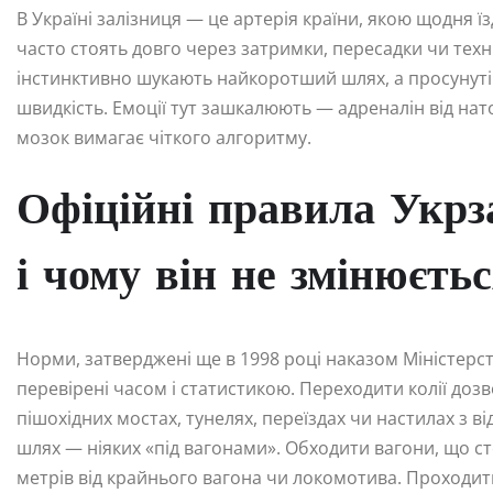
В Україні залізниця — це артерія країни, якою щодня ї
часто стоять довго через затримки, пересадки чи техн
інстинктивно шукають найкоротший шлях, а просунуті
швидкість. Емоції тут зашкалюють — адреналін від нато
мозок вимагає чіткого алгоритму.
Офіційні правила Укрза
і чому він не змінюєть
Норми, затверджені ще в 1998 році наказом Міністерств
перевірені часом і статистикою. Переходити колії доз
пішохідних мостах, тунелях, переїздах чи настилах з в
шлях — ніяких «під вагонами». Обходити вагони, що ст
метрів від крайнього вагона чи локомотива. Проход