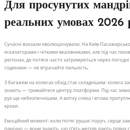
Для просунутих мандрі
реальних умовах 2026 
Сучасні вокзали еволюціонували. На Київ-Пасажирсько
ескалаторами і чіткими вказівниками, але під час піко
регіонах, де потяги часто затримуються через погодні
годинами — не втрачайте пильність.
З багажем на колесах обхід стає складнішим: колеса з
знають — тримайтеся центру платформи. Під час зимов
рух ще небезпечнішим. А влітку спека і втома притуп
кроки.
Емоційний момент: коли потяг рушає поруч, серце зав
панічно — вони знають, що п’ять метрів дають повну с