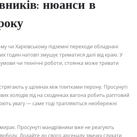
вників: нюанси в
року
му чи Харківському підземні переходи обладнані
вих годин натовп змушує триматися далі від краю. У
 умови чи технічні роботи, стоянка може тривати
астрягають у щілинах між плитками перону. Просунуті
их холодів лід на сходинках вагона робить раптовий
люють увагу — саме тоді трапляються необережні
мирає. Просунуті мандрівники вже не реагують
вободу. Додайте до свого арсеналу звичку слухати