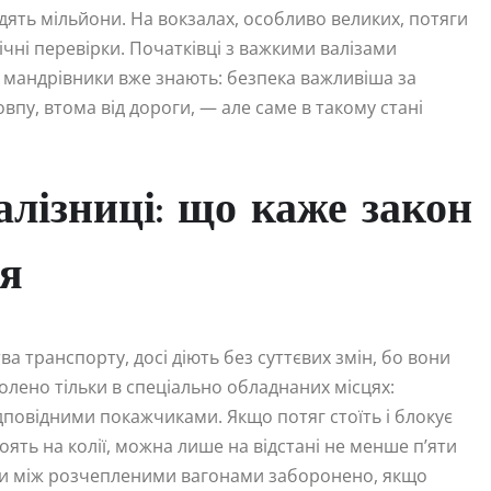
здять мільйони. На вокзалах, особливо великих, потяги
ічні перевірки. Початківці з важкими валізами
 мандрівники вже знають: безпека важливіша за
впу, втома від дороги, — але саме в такому стані
лізниці: що каже закон
ся
а транспорту, досі діють без суттєвих змін, бо вони
волено тільки в спеціально обладнаних місцях:
ідповідними покажчиками. Якщо потяг стоїть і блокує
оять на колії, можна лише на відстані не менше п’яти
ити між розчепленими вагонами заборонено, якщо