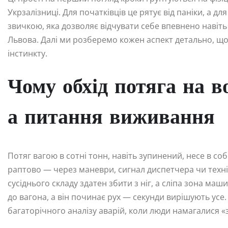
Укрзалізниці. Для початківців це рятує від паніки, а 
звичкою, яка дозволяє відчувати себе впевнено навіть 
Львова. Далі ми розберемо кожен аспект детально, щоб 
інстинкту.
Чому обхід потяга на в
а питання виживання
Потяг вагою в сотні тонн, навіть зупинений, несе в с
раптово — через маневри, сигнал диспетчера чи техні
сусіднього складу здатен збити з ніг, а сліпа зона ма
до вагона, а він починає рух — секунди вирішують усе
багаторічного аналізу аварій, коли люди намагалися «