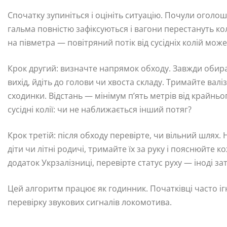
Спочатку зупиніться і оцініть ситуацію. Почули оголо
гальма повністю зафіксуються і вагони перестануть к
на півметра — повітряний потік від сусідніх колій мож
Крок другий: визначте напрямок обходу. Завжди обира
вихід, йдіть до голови чи хвоста складу. Тримайте вал
сходинки. Відстань — мінімум п’ять метрів від крайньо
сусідні колії: чи не наближається інший потяг?
Крок третій: після обходу перевірте, чи вільний шлях.
діти чи літні родичі, тримайте їх за руку і пояснюйте к
додаток Укрзалізниці, перевірте статус руху — іноді з
Цей алгоритм працює як годинник. Початківці часто ігн
перевірку звукових сигналів локомотива.