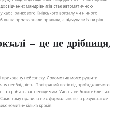
для досвідчених мандрівників стає автоматичною
у хаосі ранкового Київського вокзалу чи нічного
ви не просто знали правила, а відчували їх на рівні
окзалі — це не дрібниця,
обі приховану небезпеку. Локомотив може рушити
чну необхідність. Повітряний потік від проїжджаючого
шиніста робить вас невидимим. Уявіть: ви біжите близько
. Саме тому правила не є формальністю, а результатом
зекономити» кілька кроків.