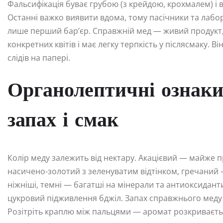
Фальсифікація буває грубою (з крейдою, крохмалем) і 
Останні важко виявити вдома, тому пасічники та лабо
лише перший бар’єр. Справжній мед — живий продукт, 
конкретних квітів і має легку терпкість у післясмаку. 
слідів на папері.
Органолептичні ознаки:
запах і смак
Колір меду залежить від нектару. Акацієвий — майже 
насичено-золотий з зеленуватим відтінком, гречаний 
ніжніші, темні — багатші на мінерали та антиоксидант
цукровий підживлення бджіл. Запах справжнього меду 
Розітріть краплю між пальцями — аромат розкривається