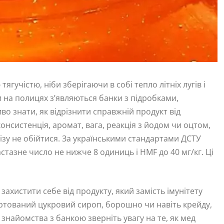
гучістю, ніби зберігаючи в собі тепло літніх лугів і
 на полицях з’являються банки з підробками,
 знати, як відрізнити справжній продукт від
онсистенція, аромат, вага, реакція з йодом чи оцтом,
ізу не обійтися. За українськими стандартами ДСТУ
стазне число не нижче 8 одиниць і HMF до 40 мг/кг. Ці
захистити себе від продукту, який замість імунітету
ртований цукровий сироп, борошно чи навіть крейду,
найомства з банкою зверніть увагу на те, як мед