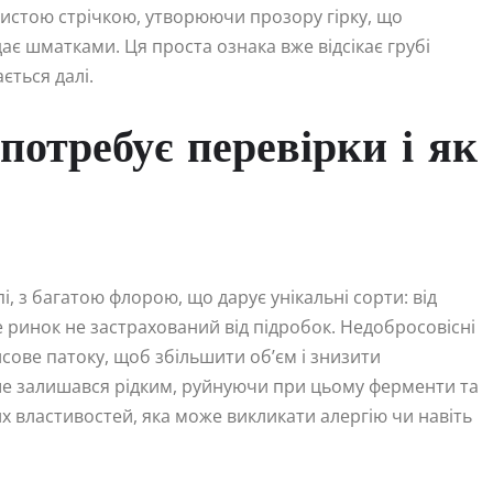
вистою стрічкою, утворюючи прозору гірку, що
ає шматками. Ця проста ознака вже відсікає грубі
ється далі.
потребує перевірки і як
, з багатою флорою, що дарує унікальні сорти: від
 ринок не застрахований від підробок. Недобросовісні
сове патоку, щоб збільшити об’єм і знизити
овше залишався рідким, руйнуючи при цьому ферменти та
х властивостей, яка може викликати алергію чи навіть