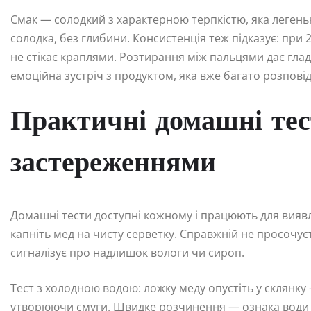
Смак — солодкий з характерною терпкістю, яка легеньк
солодка, без глибини. Консистенція теж підказує: при
не стікає краплями. Розтирання між пальцями дає гладк
емоційна зустріч з продуктом, яка вже багато розпові
Практичні домашні тест
застереженнями
Домашні тести доступні кожному і працюють для виявле
капніть мед на чисту серветку. Справжній не просочує
сигналізує про надлишок вологи чи сироп.
Тест з холодною водою: ложку меду опустіть у склянку
утворюючи смуги. Швидке розчинення — ознака води чи