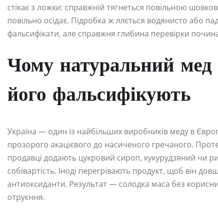
стікає з ложки: справжній тягнеться повільною шовко
повільно осідає. Підробка ж ллється водянисто або пад
фальсифікати, але справжня глибина перевірки почина
Чому натуральний мед 
його фальсифікують
Україна — один із найбільших виробників меду в Європі
прозорого акацієвого до насиченого гречаного. Проте
продавці додають цукровий сироп, кукурудзяний чи ри
собівартість. Іноді перегрівають продукт, щоб він д
антиоксиданти. Результат — солодка маса без корисни
отруєння.