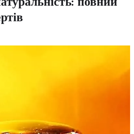
атуральність: повний
ертів