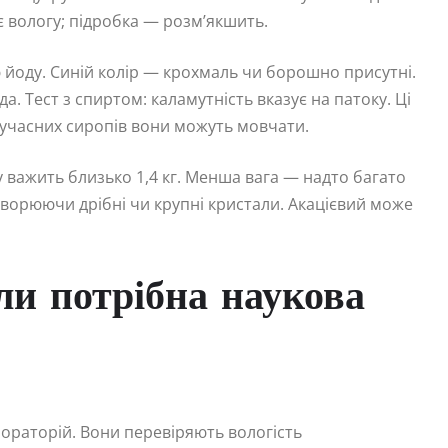
 вологу; підробка — розм’якшить.
ю йоду. Синій колір — крохмаль чи борошно присутні.
. Тест з спиртом: каламутність вказує на патоку. Ці
 сучасних сиропів вони можуть мовчати.
у важить близько 1,4 кг. Менша вага — надто багато
, утворюючи дрібні чи крупні кристали. Акацієвий може
ли потрібна наукова
ораторій. Вони перевіряють вологість