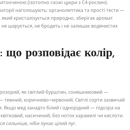
витонченою (ізотопно схожі цукри з C4-рослин).
раторії наголошують: органолептика та прості тести —
який кристалізується природно, зберігає аромат
Він не шарується, не бродить і не залишає водянистих
 що розповідає колір,
прозорий, як світлий бурштин, соняшниковий —
— темний, коричнево-червоний. Світлі сорти зазвичай
и. Якщо мед занадто білий і однорідний — підозра на
квітковий, насичений, без ноток карамелі чи кислоти.
 сильніше, ніби лунає цілий луг.