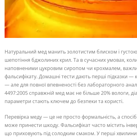
Натуральний мед манить золотистим блиском і густою тя
шепотіння бджолиних крил. Та в сучасних умовах, коли
наповненими цукровим сиропом чи крохмалем, важливо
фальсифікату. Домашні тести дають перші підказки — к
— але для повної впевненості без лабораторного анал
4497:2005 справжній мед має не більше 20% вологи, діа
параметри стають ключем до безпеки та користі.
Перевірка меду — це не просто формальність, а спосіб 
може принести шкоду. Фальсифікат часто містить інве
що приховують під солодким смаком. У перші хвилини з