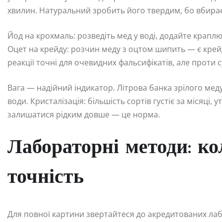
хвилин. Натуральний зробить його твердим, бо вбирає
Йод на крохмаль: розведіть мед у воді, додайте крапл
Оцет на крейду: розчин меду з оцтом шипить — є крейда
реакції точні для очевидних фальсифікатів, але проти
Вага — надійний індикатор. Літрова банка зрілого мед
води. Кристалізація: більшість сортів густіє за місяці
залишатися рідким довше — це норма.
Лабораторні методи: ко
точність
Для повної картини звертайтеся до акредитованих лаб