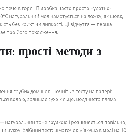
о пече в горлі. Підробка часто просто нудотно-
 20°C натуральний мед намотується на ложку, як шовк,
ість без крихт чи липкості. Ці відчуття — перша
дає про його походження.
и: прості методи з
ння грубих домішок. Почніть з тесту на папері:
ться водою, залишає сухе кільце. Водяниста пляма
 — натуральний тоне грудкою і розчиняється повільно,
 цукру. Хлібний тест: шматочок м’якуша в меді на 10