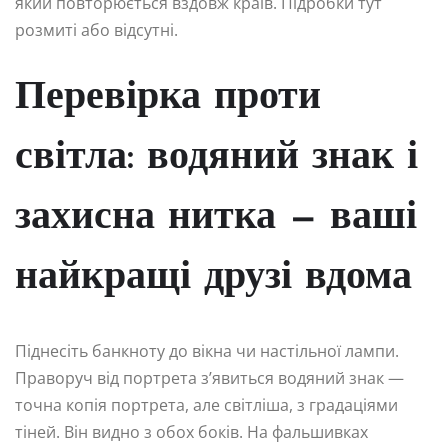
який повторюється вздовж країв. Підробки тут
розмиті або відсутні.
Перевірка проти
світла: водяний знак і
захисна нитка — ваші
найкращі друзі вдома
Піднесіть банкноту до вікна чи настільної лампи.
Праворуч від портрета з’явиться водяний знак —
точна копія портрета, але світліша, з градаціями
тіней. Він видно з обох боків. На фальшивках