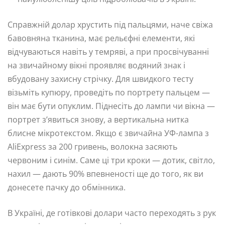
Справжній долар хрустить під пальцями, наче свіжа
бавовняна тканина, має рельєфні елементи, які
відчуваються навіть у темряві, а при просвічуванні
на звичайному вікні проявляє водяний знак і
вбудовану захисну стрічку. Для швидкого тесту
візьміть купюру, проведіть по портрету пальцем —
він має бути опуклим. Піднесіть до лампи чи вікна —
портрет з’явиться знову, а вертикальна нитка
блисне мікротекстом. Якщо є звичайна УФ-лампа з
AliExpress за 200 гривень, волокна засяють
червоним і синім. Саме ці три кроки — дотик, світло,
нахил — дають 90% впевненості ще до того, як ви
донесете пачку до обмінника.
В Україні, де готівкові долари часто переходять з рук