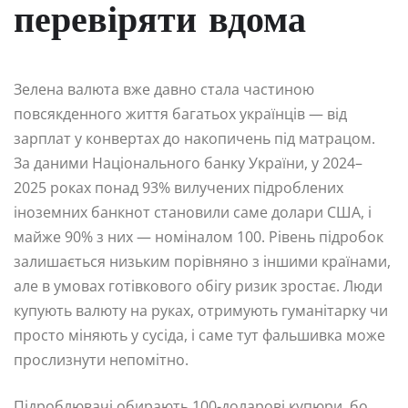
перевіряти вдома
Зелена валюта вже давно стала частиною
повсякденного життя багатьох українців — від
зарплат у конвертах до накопичень під матрацом.
За даними Національного банку України, у 2024–
2025 роках понад 93% вилучених підроблених
іноземних банкнот становили саме долари США, і
майже 90% з них — номіналом 100. Рівень підробок
залишається низьким порівняно з іншими країнами,
але в умовах готівкового обігу ризик зростає. Люди
купують валюту на руках, отримують гуманітарку чи
просто міняють у сусіда, і саме тут фальшивка може
прослизнути непомітно.
Підроблювачі обирають 100-доларові купюри, бо