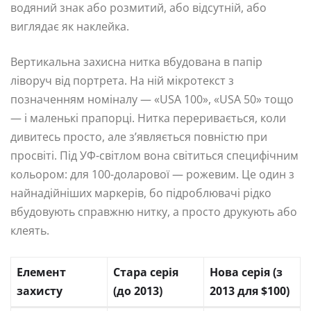
водяний знак або розмитий, або відсутній, або
виглядає як наклейка.
Вертикальна захисна нитка вбудована в папір
ліворуч від портрета. На ній мікротекст з
позначенням номіналу — «USA 100», «USA 50» тощо
— і маленькі прапорці. Нитка переривається, коли
дивитесь просто, але з’являється повністю при
просвіті. Під УФ-світлом вона світиться специфічним
кольором: для 100-доларової — рожевим. Це один з
найнадійніших маркерів, бо підроблювачі рідко
вбудовують справжню нитку, а просто друкують або
клеять.
Елемент
Стара серія
Нова серія (з
захисту
(до 2013)
2013 для $100)