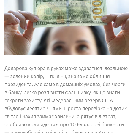
Доларова купюра в руках може здаватися ідеальною
— зелений колір, чіткі лінії, знайоме обличчя
президента. Але саме в домашніх умовах, без черги
в банку, легко розпізнати фальшивку, якщо знати
секрети захисту, які Федеральний резерв США
вбудовує десятиріччями. Проста перевірка на дотик,
світло і нахил займає хвилини, а рятує від втрат,
особливо коли йдеться про 100-доларові банкноти
— найулюбленішу ціль підроблювачів в Україні.