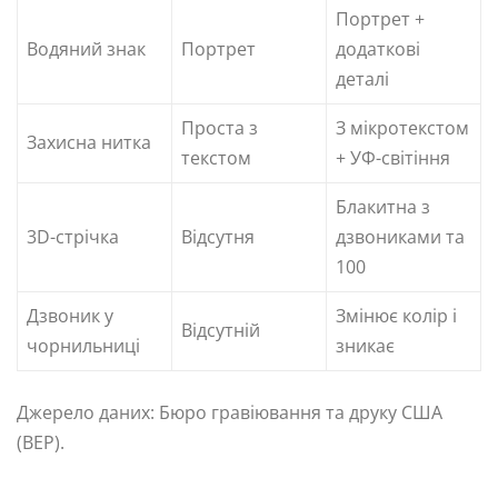
Портрет +
Водяний знак
Портрет
додаткові
деталі
Проста з
З мікротекстом
Захисна нитка
текстом
+ УФ-світіння
Блакитна з
3D-стрічка
Відсутня
дзвониками та
100
Дзвоник у
Змінює колір і
Відсутній
чорнильниці
зникає
Джерело даних: Бюро гравіювання та друку США
(BEP).