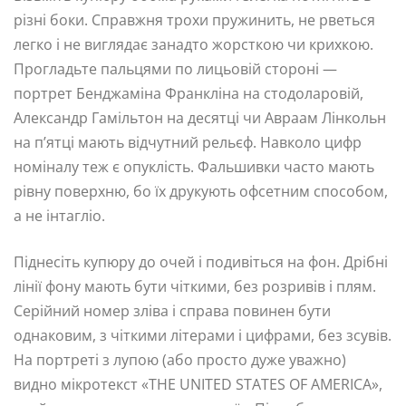
різні боки. Справжня трохи пружинить, не рветься
легко і не виглядає занадто жорсткою чи крихкою.
Прогладьте пальцями по лицьовій стороні —
портрет Бенджаміна Франкліна на стодоларовій,
Александр Гамільтон на десятці чи Авраам Лінкольн
на п’ятці мають відчутний рельєф. Навколо цифр
номіналу теж є опуклість. Фальшивки часто мають
рівну поверхню, бо їх друкують офсетним способом,
а не інтагліо.
Піднесіть купюру до очей і подивіться на фон. Дрібні
лінії фону мають бути чіткими, без розривів і плям.
Серійний номер зліва і справа повинен бути
однаковим, з чіткими літерами і цифрами, без зсувів.
На портреті з лупою (або просто дуже уважно)
видно мікротекст «THE UNITED STATES OF AMERICA»,