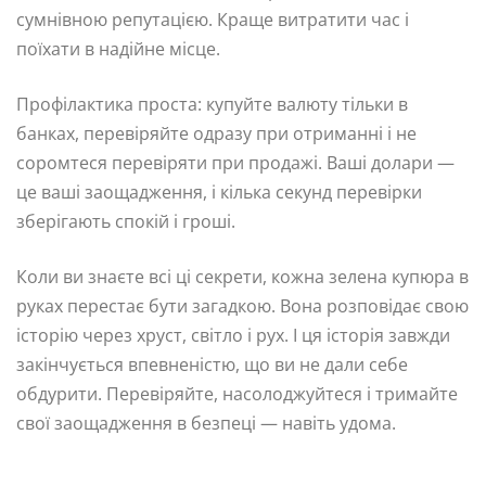
сумнівною репутацією. Краще витратити час і
поїхати в надійне місце.
Профілактика проста: купуйте валюту тільки в
банках, перевіряйте одразу при отриманні і не
соромтеся перевіряти при продажі. Ваші долари —
це ваші заощадження, і кілька секунд перевірки
зберігають спокій і гроші.
Коли ви знаєте всі ці секрети, кожна зелена купюра в
руках перестає бути загадкою. Вона розповідає свою
історію через хруст, світло і рух. І ця історія завжди
закінчується впевненістю, що ви не дали себе
обдурити. Перевіряйте, насолоджуйтеся і тримайте
свої заощадження в безпеці — навіть удома.