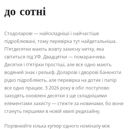
до сотні
Стодоларові — найскладніші і найчастіше
підроблювані, тому перевірка тут найдетальніша.
П’ятдесятки мають жовту захисну нитку, яка
світиться під УФ. Двадцятки — помаранчева.
Десятки і п’ятірки простіші, але все одно мають
водяний знак і рельєф. Доларові і дворові банкноти
рідко підробляють, але перевірка на дотик і папір
все одно працює. З 2026 року в обіг поступово
заходять оновлені десятки з ще складнішими
елементами захисту — стежте за новинами, бо вони
стануть першими в новій хвилі редизайну.
Порівнюйте кілька купюр одного номіналу між