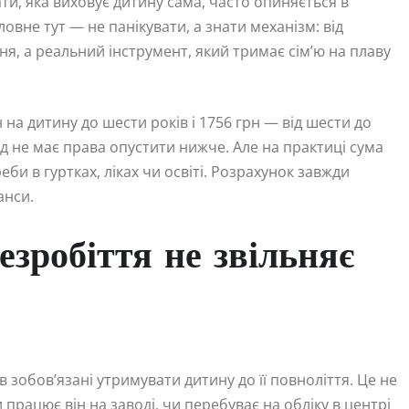
ати, яка виховує дитину сама, часто опиняється в
овне тут — не панікувати, а знати механізм: від
я, а реальний інструмент, який тримає сім’ю на плаву
 на дитину до шести років і 1756 грн — від шести до
д не має права опустити нижче. Але на практиці сума
и в гуртках, ліках чи освіті. Розрахунок завжди
анси.
езробіття не звільняє
 зобов’язані утримувати дитину до її повноліття. Це не
 працює він на заводі, чи перебуває на обліку в центрі