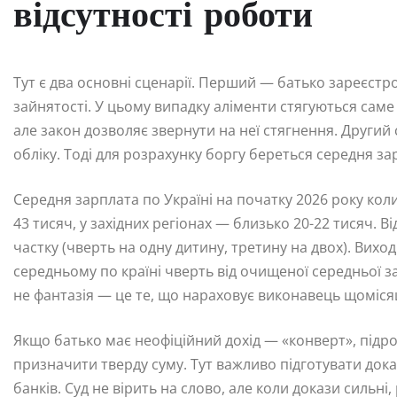
відсутності роботи
Тут є два основні сценарії. Перший — батько зареєстр
зайнятості. У цьому випадку аліменти стягуються саме
але закон дозволяє звернути на неї стягнення. Другий 
обліку. Тоді для розрахунку боргу береться середня зар
Середня зарплата по Україні на початку 2026 року коли
43 тисяч, у західних регіонах — близько 20-22 тисяч. В
частку (чверть на одну дитину, третину на двох). Виход
середньому по країні чверть від очищеної середньої з
не фантазія — це те, що нараховує виконавець щомісяц
Якщо батько має неофіційний дохід — «конверт», підро
призначити тверду суму. Тут важливо підготувати доказ
банків. Суд не вірить на слово, але коли докази силь