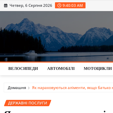
Перейти
Четвер, 6 Серпня 2026
9:40:04 AM
до
вмісту
ВЕЛОСИПЕДИ
АВТОМОБІЛІ
МОТОЦИКЛИ
Домашня
Як нараховуються аліменти, якщо батько 
ДЕРЖАВНІ ПОСЛУГИ