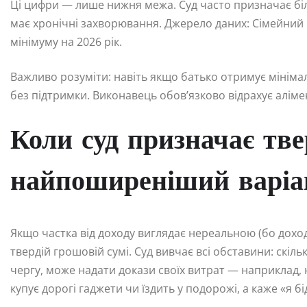
Ці цифри — лише нижня межа. Суд часто призначає бі
має хронічні захворювання. Джерело даних: Сімейний 
мінімуму на 2026 рік.
Важливо розуміти: навіть якщо батько отримує мініма
без підтримки. Виконавець обов’язково відрахує аліме
Коли суд призначає тве
найпоширеніший варіан
Якщо частка від доходу виглядає нереальною (бо дохо
твердій грошовій сумі. Суд вивчає всі обставини: скіль
чергу, може надати докази своїх витрат — наприклад, 
купує дорогі гаджети чи їздить у подорожі, а каже «я б