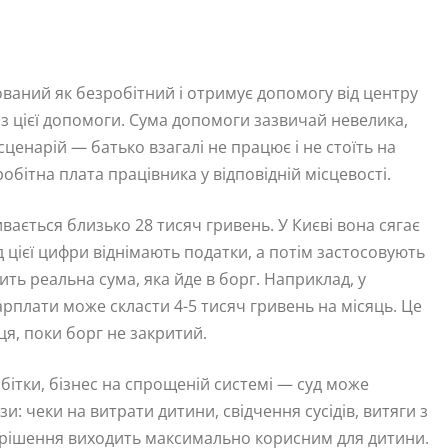
ований як безробітний і отримує допомогу від центру
 з цієї допомоги. Сума допомоги зазвичай невелика,
сценарій — батько взагалі не працює і не стоїть на
обітна плата працівника у відповідній місцевості.
вається близько 28 тисяч гривень. У Києві вона сягає
ід цієї цифри віднімають податки, а потім застосовують
ить реальна сума, яка йде в борг. Наприклад, у
арплати може скласти 4-5 тисяч гривень на місяць. Це
я, поки борг не закритий.
бітки, бізнес на спрощеній системі — суд може
и: чеки на витрати дитини, свідчення сусідів, витяги з
ні, рішення виходить максимально корисним для дитини.