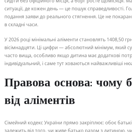
сидіти без офіційного місця, а борг росте щомісяця. М
ситуації, де кожен день — це пошук справедливості. Гол
подання заяви до реального стягнення. Це не покаранн
в складні часи.
У 2026 році мінімальні аліменти становлять 1408,50 грн
вісімнадцяти. Ці цифри — абсолютний мінімум, який су
часто вища, особливо якщо дитина має додаткові потреб
індивідуальний, і саме тут ховаються найважливіші ню
Правова основа: чому б
від аліментів
Сімейний кодекс України прямо закріплює: обоє батьків
залежить від того, чи живе батько разом з дитиною, чи