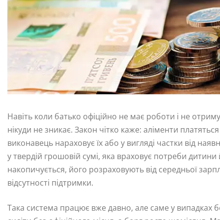
Навіть коли батько офіційно не має роботи і не отрим
нікуди не зникає. Закон чітко каже: аліменти платяться
виконавець нараховує їх або у вигляді частки від ная
у твердій грошовій сумі, яка враховує потреби дитини
накопичується, його розраховують від середньої зарпл
відсутності підтримки.
Така система працює вже давно, але саме у випадках 