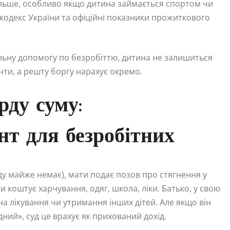
льше, особливо якщо дитина займається спортом чи
кодекс України та офіційні показники прожиткового
льну допомогу по безробіттю, дитина не залишиться
нти, а решту боргу нарахує окремо.
рду суму:
т для безробітних
ду майже немає), мати подає позов про стягнення у
ки коштує харчування, одяг, школа, ліки. Батько, у свою
на лікування чи утримання інших дітей. Але якщо він
ідний», суд це врахує як прихований дохід.