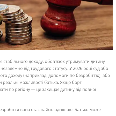
ує стабільного доходу, обов’язок утримувати дитину
 незалежно від трудового статусу. У 2026 році суд або
вного доходу (наприклад, допомоги по безробіттю), або
 й реальні можливості батька. Якщо борг
ати по регіону — це захищає дитину від повної
безробіття вона стає найскладнішою. Батько може