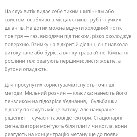
На слух витік видає себе тихим шипінням або
свистом, особливо в місцях стиків труб і гнучких
шлангів. На дотик можна відчути холодний потік
повітря — газ, виходячи під тиском, різко охолоджує
поверхню. Взимку на відкритій ділянці сніг навколо
витоку тане або буріє, а влітку трава в’яне. Кімнатні
рослини теж реагують першими: листя жовтіє, а
бутони опадають.
Для просунутих користувачів існують точніші
методи. Мильний розчин — класика: нанесіть його
пензликом на підозріле з’єднання, і бульбашки
відразу покажуть місце витоку. Але найкраще
рішення — сучасні газові детектори. Стаціонарні
сигналізатори монтують біля плити чи котла, вони
реагують на концентрацію метану ще до появи