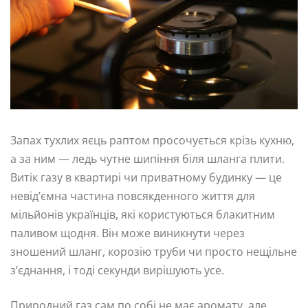
Запах тухлих яєць раптом просочується крізь кухню,
а за ним — ледь чутне шипіння біля шланга плити.
Витік газу в квартирі чи приватному будинку — це
невід’ємна частина повсякденного життя для
мільйонів українців, які користуються блакитним
паливом щодня. Він може виникнути через
зношений шланг, корозію труби чи просто нещільне
з’єднання, і тоді секунди вирішують усе.
Природний газ сам по собі не має аромату, але