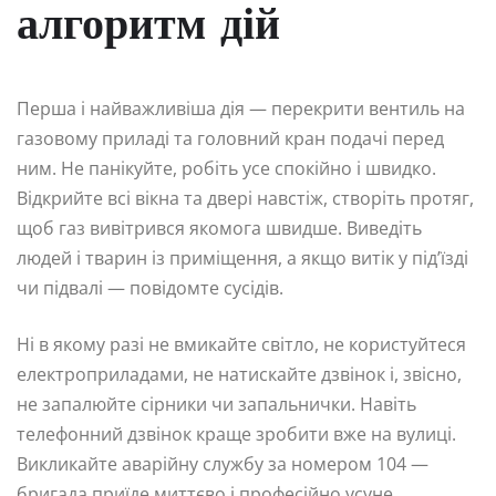
алгоритм дій
Перша і найважливіша дія — перекрити вентиль на
газовому приладі та головний кран подачі перед
ним. Не панікуйте, робіть усе спокійно і швидко.
Відкрийте всі вікна та двері навстіж, створіть протяг,
щоб газ вивітрився якомога швидше. Виведіть
людей і тварин із приміщення, а якщо витік у під’їзді
чи підвалі — повідомте сусідів.
Ні в якому разі не вмикайте світло, не користуйтеся
електроприладами, не натискайте дзвінок і, звісно,
не запалюйте сірники чи запальнички. Навіть
телефонний дзвінок краще зробити вже на вулиці.
Викликайте аварійну службу за номером 104 —
бригада приїде миттєво і професійно усуне