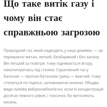
Що таке витік газу і
чому він стає
справжньою загрозою
Природний газ, який надходить у наші домівки, — це
переважно метан, легкий, безбарвний і без запаху.
Він легший за повітря, тому піднімається вгору,
накопичуючись під стелею. Скраплений газ у
балонах — пропан-бутанова суміш — важчий, тому
стелиться по підлозі, заповнюючи низини. Обидва
види палива вибухонебезпечні, коли їх концентрація
досягає певного рівня, і токсичні, бо витісняють
кисень.