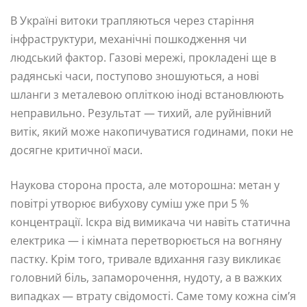
В Україні витоки трапляються через старіння
інфраструктури, механічні пошкодження чи
людський фактор. Газові мережі, прокладені ще в
радянські часи, поступово зношуються, а нові
шланги з металевою опліткою іноді встановлюють
неправильно. Результат — тихий, але руйнівний
витік, який може накопичуватися годинами, поки не
досягне критичної маси.
Наукова сторона проста, але моторошна: метан у
повітрі утворює вибухову суміш уже при 5 %
концентрації. Іскра від вимикача чи навіть статична
електрика — і кімната перетворюється на вогняну
пастку. Крім того, тривале вдихання газу викликає
головний біль, запаморочення, нудоту, а в важких
випадках — втрату свідомості. Саме тому кожна сім’я