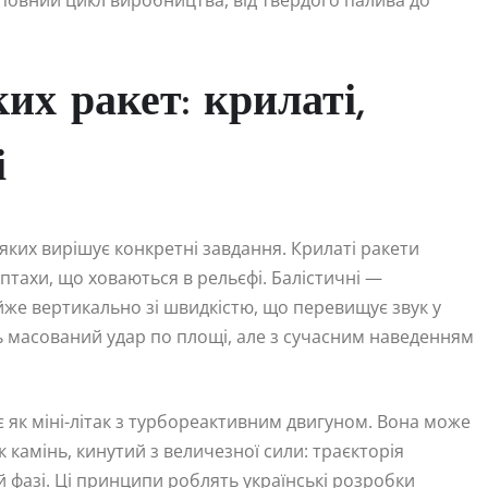
повний цикл виробництва, від твердого палива до
их ракет: крилаті,
і
з яких вирішує конкретні завдання. Крилаті ракети
птахи, що ховаються в рельєфі. Балістичні —
йже вертикально зі швидкістю, що перевищує звук у
ть масований удар по площі, але з сучасним наведенням
 як міні-літак з турбореактивним двигуном. Вона може
 камінь, кинутий з величезної сили: траєкторія
 фазі. Ці принципи роблять українські розробки