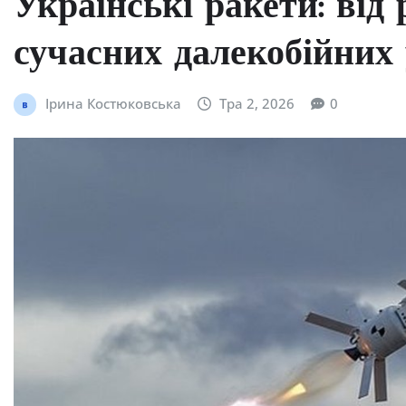
Українські ракети: від
сучасних далекобійних 
Ірина Костюковська
Тра 2, 2026
0