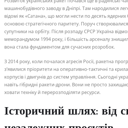
Розвиток українських ракет почався ще в радянські ча
машинобудівного заводу в Дніпрі. Там народилися леге
відомі як «Сатана», що могли нести по десять ядерних
основою стратегічного паритету. Поруч створювалися р
супутники на орбіту. Після розпаду СРСР Україна відм
меморандумом 1994 року, і більшість арсеналу знищи
вона стала фундаментом для сучасних розробок.
З 2014 року, коли почалася агресія Росії, ракетна про
з’явилися пріоритети на оперативно-тактичні та крила
корпусів і двигунів до систем управління. Сьогодні укра
навіть гібридні ракети-дрони. Вони не просто захища
ховати техніку й перерозподіляти ресурси.
Історичний шлях: від