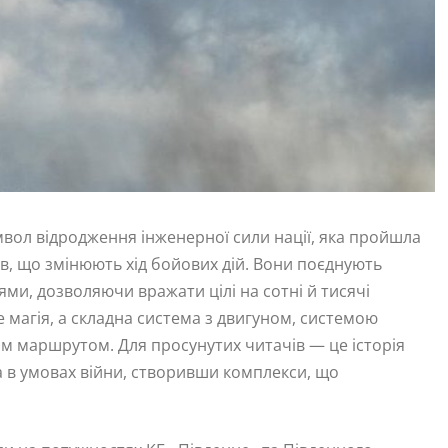
имвол відродження інженерної сили нації, яка пройшла
ів, що змінюють хід бойових дій. Вони поєднують
іями, дозволяючи вражати цілі на сотні й тисячі
е магія, а складна система з двигуном, системою
м маршрутом. Для просунутих читачів — це історія
а в умовах війни, створивши комплекси, що