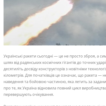
Українські ракети сьогодні — це не просто зброя, а с
шлях від радянських космічних гігантів до точних удар
десятиліть досвіду конструкторів з новітніми технолог
кілометрів. Для початківців це означає, що ракета — н
наведення та бойовою частиною, яка летить за задани
про те, як Україна відновила повний цикл виробництв
перевершують очікування.