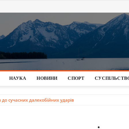
НАУКА
НОВИНИ
СПОРТ
СУСПІЛЬСТВ
в до сучасних далекобійних ударів