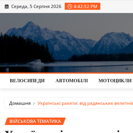
Перейти
Середа, 5 Серпня 2026
4:42:53 PM
до
вмісту
ВЕЛОСИПЕДИ
АВТОМОБІЛІ
МОТОЦИКЛИ
Домашня
Українські ракети: від радянських велетні
ВІЙСЬКОВА ТЕМАТИКА