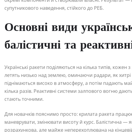
окремі компоненти й створювали власні. Результат — 
супутникового наведення, стійкого до РЕБ.
Основні види українськ
балістичні та реактивн
Українські ракети поділяються на кілька типів, кожен 
летять низько над землею, оминаючи радари, як хитрі 
піднімаються високо в атмосферу, а потім падають ма
кілька разів. Реактивні системи залпового вогню даю
стають точними.
Для новачків пояснимо просто: крилата ракета працює
маневрувати, змінювати висоту й курс. Балістична — як
розрахункова, але майже неперехоплювана на кінцевій