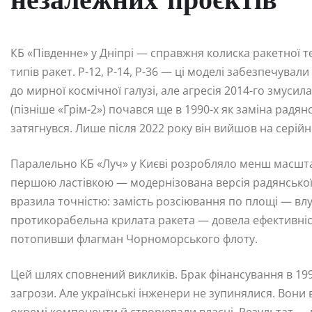
незалежних проєктів
КБ «Південне» у Дніпрі — справжня колиска ракетної те
типів ракет. Р-12, Р-14, Р-36 — ці моделі забезпечува
до мирної космічної галузі, але агресія 2014-го змуси
(пізніше «Грім-2») почався ще в 1990-х як заміна радя
затягнувся. Лише після 2022 року він вийшов на серій
Паралельно КБ «Луч» у Києві розробляло менш масштаб
першою ластівкою — модернізована версія радянської
вразила точністю: замість розсіювання по площі — влу
протикорабельна крилата ракета — довела ефективніст
потопивши флагман Чорноморського флоту.
Цей шлях сповнений викликів. Брак фінансування в 199
загрози. Але українські інженери не зупинялися. Вон