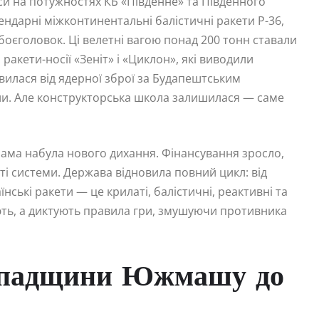
си на потужностях КБ «Південне» та Південного
ндарні міжконтинентальні балістичні ракети Р-36,
 боєголовок. Ці велетні вагою понад 200 тонн ставали
акети-носії «Зеніт» і «Циклон», які виводили
овилася від ядерної зброї за Будапештським
ли. Але конструкторська школа залишилася — саме
грама набула нового дихання. Фінансування зросло,
ті системи. Держава відновила повний цикл: від
їнські ракети — це крилаті, балістичні, реактивні та
ють, а диктують правила гри, змушуючи противника
 спадщини Южмашу до