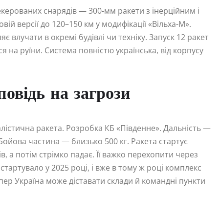
керованих снарядів — 300-мм ракети з інерційним і
ій версії до 120–150 км у модифікації «Вільха-М».
є влучати в окремі будівлі чи техніку. Запуск 12 ракет
 на руїни. Система повністю українська, від корпусу
повідь на загрози
алістична ракета. Розробка КБ «Південне». Дальність —
 Бойова частина — близько 500 кг. Ракета стартує
в, а потім стрімко падає. Її важко перехопити через
стартувало у 2025 році, і вже в тому ж році комплекс
пер Україна може діставати склади й командні пункти