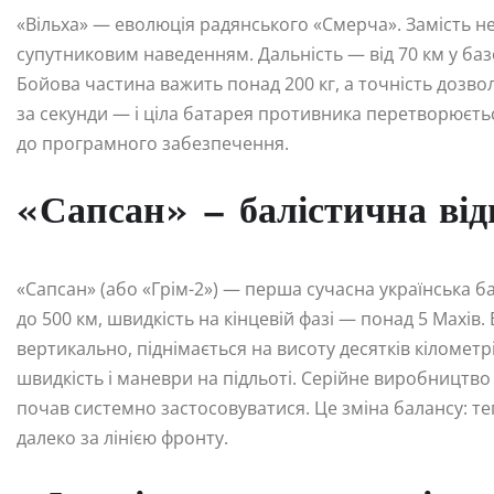
«Вільха» — еволюція радянського «Смерча». Замість не
супутниковим наведенням. Дальність — від 70 км у базов
Бойова частина важить понад 200 кг, а точність дозволя
за секунди — і ціла батарея противника перетворюється
до програмного забезпечення.
«Сапсан» — балістична від
«Сапсан» (або «Грім-2») — перша сучасна українська б
до 500 км, швидкість на кінцевій фазі — понад 5 Махів.
вертикально, піднімається на висоту десятків кілометрі
швидкість і маневри на підльоті. Серійне виробництво 
почав системно застосовуватися. Це зміна балансу: те
далеко за лінією фронту.