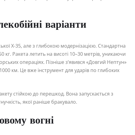
лекобійні варіанти
ської Х-35, але з глибокою модернізацією. Стандартна
0 кг. Ракета летить на висоті 10–30 метрів, уникаючи
морських операціях. Пізніше з’явився «Довгий Нептун»
000 км. Це вже інструмент для ударів по глибоких
кету стійкою до перешкод. Вона запускається з
нучкість, якої раніше бракувало.
овому вогні