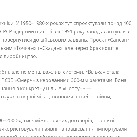
хніки. У 1950–1980-х роках тут спроєктували понад 400
ли СРСР ядерний щит. Після 1991 року завод адаптувався
ла повернутися до військових завдань. Проєкт «Сапсан»
нським «Точкам» і «Скадам», але через брак коштів
не виробництво.
ні, але не менш важливі системи. «Вільха» стала
 РСЗВ «Смерч» з керованими 300-мм ракетами. Вона
чання в конкретну ціль. А «Нептун» —
ь уже в перші місяці повномасштабної війни,
0–2000-х, тиск міжнародних договорів, постійні
и використовували наявні напрацювання, імпортували