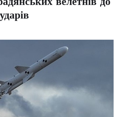
 радянських велетнів до
ударів