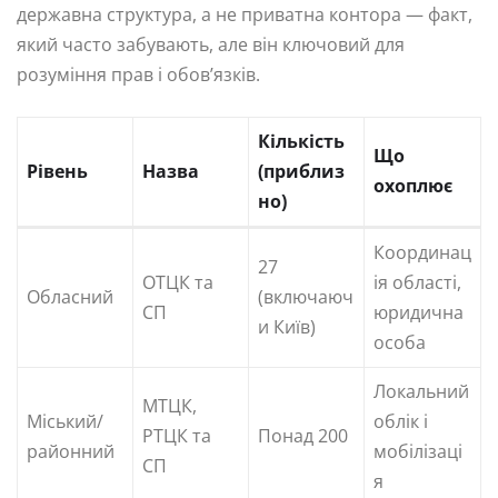
державна структура, а не приватна контора — факт,
який часто забувають, але він ключовий для
розуміння прав і обов’язків.
Кількість
Що
Рівень
Назва
(приблиз
охоплює
но)
Координац
27
ОТЦК та
ія області,
Обласний
(включаюч
СП
юридична
и Київ)
особа
Локальний
МТЦК,
Міський/
облік і
РТЦК та
Понад 200
районний
мобілізаці
СП
я