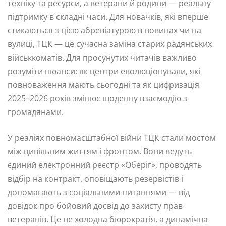
техніку та ресурси, а ветерани й родини — реальну
підтримку в складні часи. Для новачків, які вперше
стикаються з цією абревіатурою в новинах чи на
вулиці, ТЦК — це сучасна заміна старих радянських
військкоматів. Для просунутих читачів важливо
розуміти нюанси: як центри еволюціонували, які
повноваження мають сьогодні та як цифризація
2025–2026 років змінює щоденну взаємодію з
громадянами.
У реаліях повномасштабної війни ТЦК стали мостом
між цивільним життям і фронтом. Вони ведуть
єдиний електронний реєстр «Оберіг», проводять
відбір на контракт, оповіщають резервістів і
допомагають з соціальними питаннями — від
довідок про бойовий досвід до захисту прав
ветеранів. Це не холодна бюрократія, а динамічна