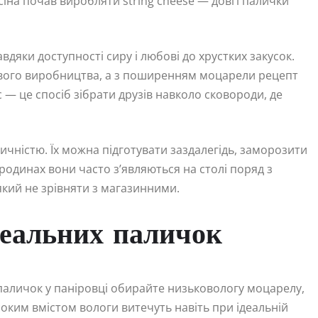
сіна почав виробляти string cheese — довгі палички
вдяки доступності сиру і любові до хрустких закусок.
сцевого виробництва, а з поширенням моцарели рецепт
с — це спосіб зібрати друзів навколо сковороди, де
чністю. Їх можна підготувати заздалегідь, заморозити
 родинах вони часто з’являються на столі поряд з
який не зрівняти з магазинними.
деальних паличок
 паличок у паніровці обирайте низьковологу моцарелу,
исоким вмістом вологи витечуть навіть при ідеальній