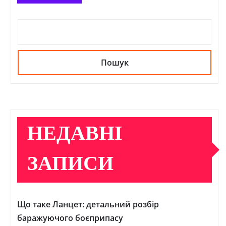
Пошук
НЕДАВНІ
ЗАПИСИ
Що таке Ланцет: детальний розбір
баражуючого боєприпасу