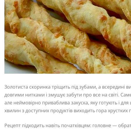
Золотиста скоринка тріщить під зубами, а всередині в
довгими нитками і змушує забути про все на світі. Са
але неймовірно приваблива закуска, яку готують і для 
хвилин з доступних продуктів виходить гора хрустких 
Рецепт підходить навіть початківцям: головне — обрат