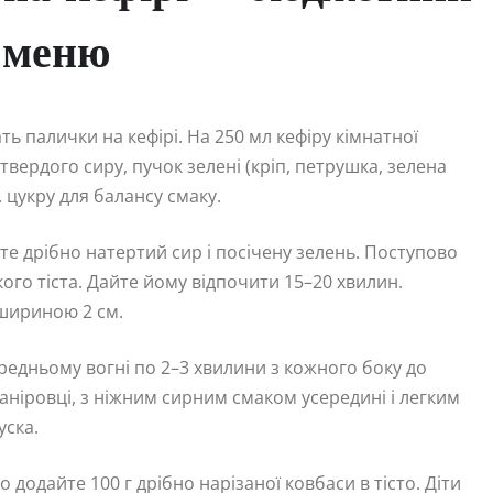
 меню
ь палички на кефірі. На 250 мл кефіру кімнатної
твердого сиру, пучок зелені (кріп, петрушка, зелена
л. цукру для балансу смаку.
те дрібно натертий сир і посічену зелень. Поступово
го тіста. Дайте йому відпочити 15–20 хвилин.
 шириною 2 см.
ередньому вогні по 2–3 хвилини з кожного боку до
аніровці, з ніжним сирним смаком усередині і легким
уска.
 додайте 100 г дрібно нарізаної ковбаси в тісто. Діти