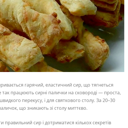
иривається гарячий, еластичний сир, що тягнеться
ме так працюють сирні палички на сковороді — проста,
швидкого перекусу, і для святкового столу. За 20–30
паличок, що зникають зі столу миттєво.
и правильний сир і дотриматися кількох секретів