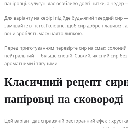
паніровці. Сулугуні дає особливо довгі нитки, а чедер
Для варіанту на кефірі підійде будь-який твердий сир —
замішайте в тісто. Головне, щоб сир добре плавився, а
вони зроблять масу надто липкою.
Перед приготуванням перевірте сир на смак: солоний в
нейтральний — більше спецій. Свіжий, якісний сир без
ароматними і тягучими.
Класичний рецепт сир
паніровці на сковороді
Цей варіант дає справжній ресторанний ефект: хрустка 