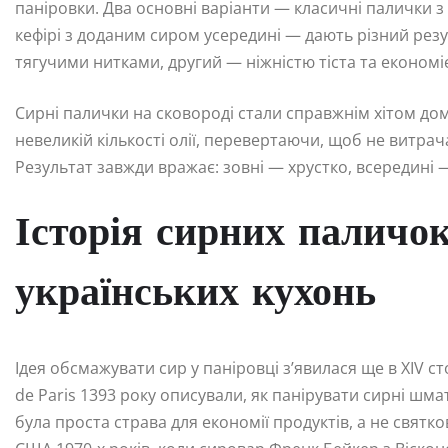
паніровки. Два основні варіанти — класичні палички з 
кефірі з доданим сиром усередині — дають різний рез
тягучими нитками, другий — ніжністю тіста та економі
Сирні палички на сковороді стали справжнім хітом дома
невеликій кількості олії, перевертаючи, щоб не витрач
Результат завжди вражає: зовні — хрустко, всередині —
Історія сирних паличок
українських кухонь
Ідея обсмажувати сир у паніровці з’явилася ще в XIV ст
de Paris 1393 року описували, як панірувати сирні шма
була проста страва для економії продуктів, а не святк