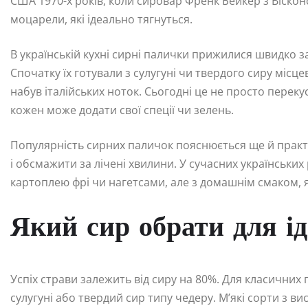
США 1970-х років, коли сировар Френк Бейкер з Віскон
моцарели, які ідеально тягнуться.
В українській кухні сирні палички прижилися швидко за
Спочатку їх готували з сулугуні чи твердого сиру мі
набув італійських ноток. Сьогодні це не просто переку
кожен може додати свої спеції чи зелень.
Популярність сирних паличок пояснюється ще й практи
і обсмажити за лічені хвилини. У сучасних українських
картоплею фрі чи нагетсами, але з домашнім смаком, 
Який сир обрати для і
Успіх страви залежить від сиру на 80%. Для класичних
сулугуні або твердий сир типу чедеру. М’які сорти з в