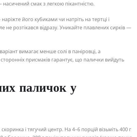
 — насичений смак з легкою пікантністю.
 наріжте його кубиками чи натріть на тертці і
ле не розтікався відразу. Уникайте плавлених сирків —
аріант вимагає менше солі в паніровці, а
 сторонніх присмаків гарантує, що палички вийдуть
них паличок у
скоринка і тягучий центр. На 4–6 порцій візьміть 400 г