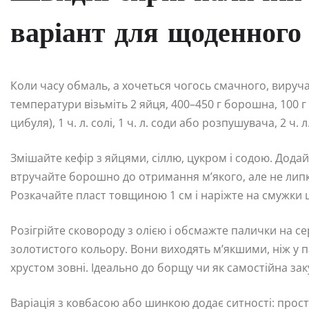
варіант для щоденного
Коли часу обмаль, а хочеться чогось смачного, виручат
температури візьміть 2 яйця, 400–450 г борошна, 100 г 
цибуля), 1 ч. л. солі, 1 ч. л. соди або розпушувача, 2 ч. 
Змішайте кефір з яйцями, сіллю, цукром і содою. Додай
втручайте борошно до отримання м’якого, але не липко
Розкачайте пласт товщиною 1 см і наріжте на смужки
Розігрійте сковороду з олією і обсмажте палички на с
золотистого кольору. Вони виходять м’якшими, ніж у п
хрустом зовні. Ідеально до борщу чи як самостійна зак
Варіація з ковбасою або шинкою додає ситності: просто