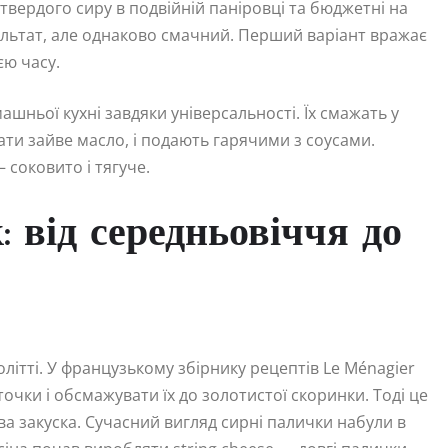
твердого сиру в подвійній паніровці та бюджетні на
ультат, але однаково смачний. Перший варіант вражає
єю часу.
шньої кухні завдяки універсальності. Їх смажать у
ати зайве масло, і подають гарячими з соусами.
 соковито і тягуче.
: від середньовіччя до
олітті. У французькому збірнику рецептів Le Ménagier
точки і обсмажувати їх до золотистої скоринки. Тоді це
ова закуска. Сучасний вигляд сирні палички набули в