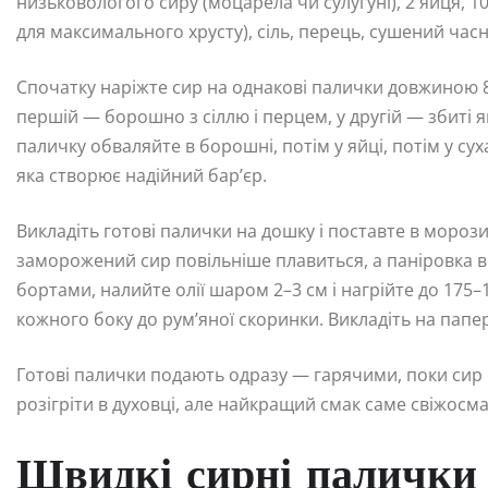
низьковологого сиру (моцарела чи сулугуні), 2 яйця, 1
для максимального хрусту), сіль, перець, сушений часни
Спочатку наріжте сир на однакові палички довжиною 8–
першій — борошно з сіллю і перцем, у другій — збиті я
паличку обваляйте в борошні, потім у яйці, потім у сух
яка створює надійний бар’єр.
Викладіть готові палички на дошку і поставте в мороз
заморожений сир повільніше плавиться, а паніровка в
бортами, налийте олії шаром 2–3 см і нагрійте до 175
кожного боку до рум’яної скоринки. Викладіть на папе
Готові палички подають одразу — гарячими, поки сир
розігріти в духовці, але найкращий смак саме свіжосм
Швидкі сирні палички 