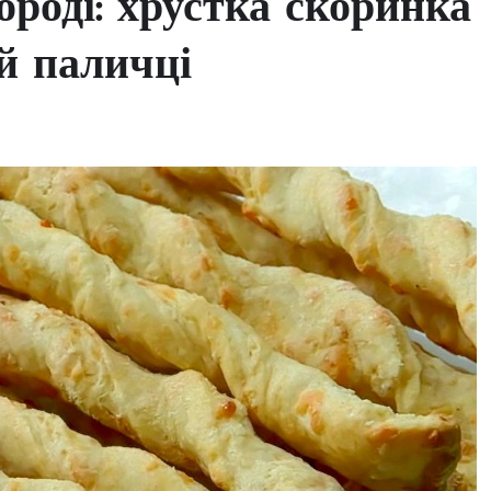
роді: хрустка скоринка
й паличці