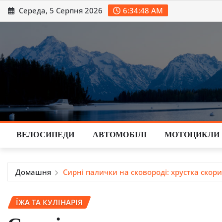
Перейти
Середа, 5 Серпня 2026
6:34:49 AM
до
вмісту
ВЕЛОСИПЕДИ
АВТОМОБІЛІ
МОТОЦИКЛИ
Домашня
Сирні палички на сковороді: хрустка скори
ЇЖА ТА КУЛІНАРІЯ