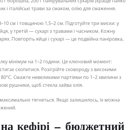
00 г борошна, 200 г панірувальних сухарів (краще панко
к і італійські трави за смаком, олію для смаження.
10 см і товщиною 1,5–2 см. Підготуйте три миски: у
йця, у третій — сухарі з травами і часником. Кожну
арях. Повторіть яйце і сухарі — це подвійна паніровка,
илку мінімум на 1–2 години. Це ключовий момент:
стигає схопитися. Розігрійте сковороду з високими
–180°C. Смажте невеликими партіями по 1–2 хвилини з
рові рушники, щоб стекла зайва олія.
 максимально тягнеться. Якщо залишилось, їх можна
ажений.
на кефірі — бюджетний