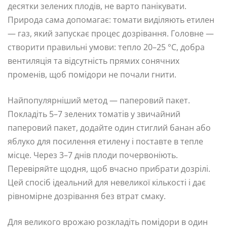
десятки зелених плодів, не варто панікувати.
Природа сама допомагає: томати виділяють етилен
— газ, який запускає процес дозрівання. Головне —
створити правильні умови: тепло 20–25 °C, добра
вентиляція та відсутність прямих сонячних
променів, щоб помідори не почали гнити.
Найпопулярніший метод — паперовий пакет.
Покладіть 5–7 зелених томатів у звичайний
паперовий пакет, додайте один стиглий банан або
яблуко для посилення етилену і поставте в тепле
місце. Через 3–7 днів плоди почервоніють.
Перевіряйте щодня, щоб вчасно прибрати дозрілі.
Цей спосіб ідеальний для невеликої кількості і дає
рівномірне дозрівання без втрат смаку.
Для великого врожаю розкладіть помідори в один