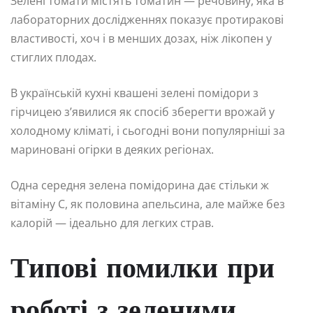
Зелені томати містять томатин — речовину, яка в
лабораторних дослідженнях показує протиракові
властивості, хоч і в менших дозах, ніж лікопен у
стиглих плодах.
В українській кухні квашені зелені помідори з
гірчицею з’явилися як спосіб зберегти врожай у
холодному кліматі, і сьогодні вони популярніші за
мариновані огірки в деяких регіонах.
Одна середня зелена помідорина дає стільки ж
вітаміну C, як половина апельсина, але майже без
калорій — ідеально для легких страв.
Типові помилки при
роботі з зеленими