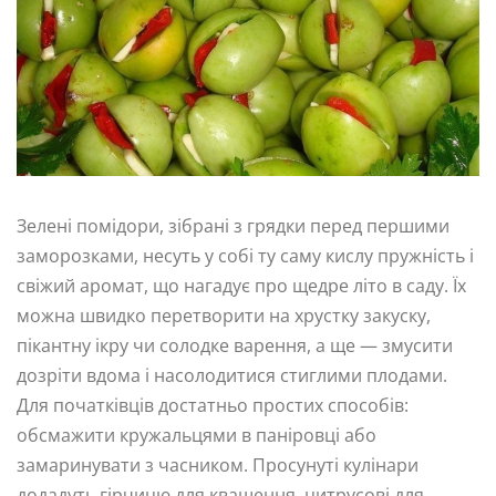
Зелені помідори, зібрані з грядки перед першими
заморозками, несуть у собі ту саму кислу пружність і
свіжий аромат, що нагадує про щедре літо в саду. Їх
можна швидко перетворити на хрустку закуску,
пікантну ікру чи солодке варення, а ще — змусити
дозріти вдома і насолодитися стиглими плодами.
Для початківців достатньо простих способів:
обсмажити кружальцями в паніровці або
замаринувати з часником. Просунуті кулінари
додадуть гірчицю для квашення, цитрусові для