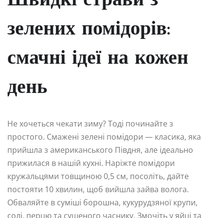
Швидкі страви з
зелених помідорів:
смачні ідеї на кожен
день
Не хочеться чекати зиму? Тоді починайте з
простого. Смажені зелені помідори — класика, яка
прийшла з американського Півдня, але ідеально
прижилася в нашій кухні. Наріжте помідори
кружальцями товщиною 0,5 см, посоліть, дайте
постояти 10 хвилин, щоб вийшла зайва волога.
Обваляйте в суміші борошна, кукурудзяної крупи,
солі, перцю та сушеного часнику. Змочіть у яйці та