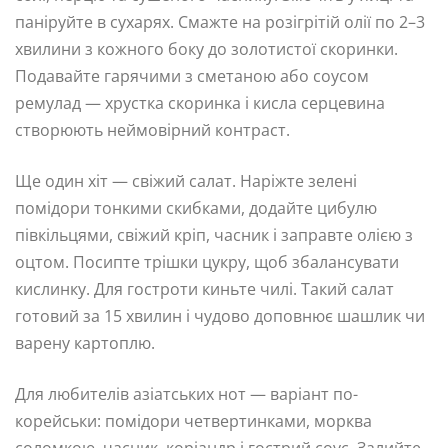
паніруйте в сухарях. Смажте на розігрітій олії по 2–3
хвилини з кожного боку до золотистої скоринки.
Подавайте гарячими з сметаною або соусом
ремулад — хрустка скоринка і кисла серцевина
створюють неймовірний контраст.
Ще один хіт — свіжий салат. Наріжте зелені
помідори тонкими скибками, додайте цибулю
півкільцями, свіжий кріп, часник і заправте олією з
оцтом. Посипте трішки цукру, щоб збалансувати
кислинку. Для гостроти киньте чилі. Такий салат
готовий за 15 хвилин і чудово доповнює шашлик чи
варену картоплю.
Для любителів азіатських нот — варіант по-
корейськи: помідори четвертинками, морква
соломкою, часник, коріандр і гострий соус. Залийте