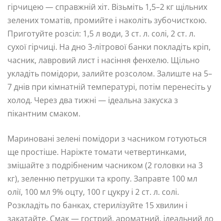
гірчицею — справжній хіт. Візьміть 1,5–2 кг щільних
зелених томатів, промийте і наколіть зубочисткою.
Приготуйте розсіл: 1,5 л води, 3 ст. л. солі, 2 ст. л.
сухої гірчиці. На дно 3-літрової банки покладіть кріп,
часник, лавровий лист і насіння фенхелю. Щільно
укладіть помідори, залийте розсолом. Залиште на 5–
7 днів при кімнатній температурі, потім перенесіть у
холод. Через два тижні — ідеальна закуска з
пікантним смаком.
Мариновані зелені помідори з часником готуються
ще простіше. Наріжте томати четвертинками,
змішайте з подрібненим часником (2 головки на 3
кг), зеленню петрушки та кропу. Заправте 100 мл
олії, 100 мл 9% оцту, 100 г цукру і 2 ст. л. солі.
Розкладіть по банках, стерилізуйте 15 хвилин і
закатайте. Смак — гострий, ароматний, ідеальний до