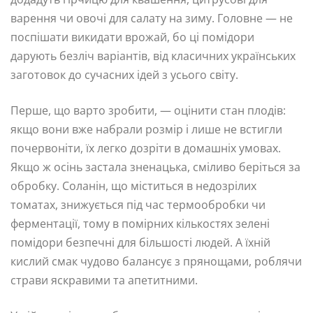
варення чи овочі для салату на зиму. Головне — не
поспішати викидати врожай, бо ці помідори
дарують безліч варіантів, від класичних українських
заготовок до сучасних ідей з усього світу.
Перше, що варто зробити, — оцінити стан плодів:
якщо вони вже набрали розмір і лише не встигли
почервоніти, їх легко дозріти в домашніх умовах.
Якщо ж осінь застала зненацька, сміливо беріться за
обробку. Соланін, що міститься в недозрілих
томатах, знижується під час термообробки чи
ферментації, тому в помірних кількостях зелені
помідори безпечні для більшості людей. А їхній
кислий смак чудово балансує з прянощами, роблячи
страви яскравими та апетитними.