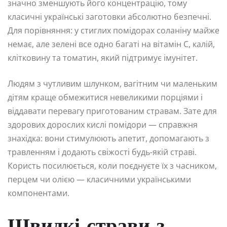
значно зменшують його концентрацію, тому
класичні українські заготовки абсолютно безпечні.
Для порівняння: у стиглих помідорах соланіну майже
немає, але зелені все одно багаті на вітамін C, калій,
клітковину та томатин, який підтримує імунітет.
Людям з чутливим шлунком, вагітним чи маленьким
дітям краще обмежитися невеликими порціями і
віддавати перевагу приготованим стравам. Зате для
здорових дорослих кислі помідори — справжня
знахідка: вони стимулюють апетит, допомагають з
травленням і додають свіжості будь-якій страві.
Користь посилюється, коли поєднуєте їх з часником,
перцем чи олією — класичними українськими
компонентами.