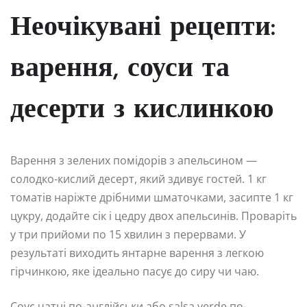
Неочікувані рецепти:
варення, соуси та
десерти з кислинкою
Варення з зелених помідорів з апельсином —
солодко-кислий десерт, який здивує гостей. 1 кг
томатів наріжте дрібними шматочками, засипте 1 кг
цукру, додайте сік і цедру двох апельсинів. Проваріть
у три прийоми по 15 хвилин з перервами. У
результаті виходить янтарне варення з легкою
гірчинкою, яке ідеально пасує до сиру чи чаю.
Соус чатні по-англійськи або salsa verde по-