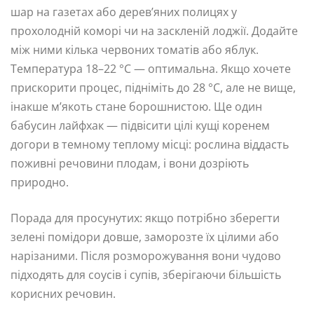
шар на газетах або дерев’яних полицях у
прохолодній коморі чи на заскленій лоджії. Додайте
між ними кілька червоних томатів або яблук.
Температура 18–22 °C — оптимальна. Якщо хочете
прискорити процес, підніміть до 28 °C, але не вище,
інакше м’якоть стане борошнистою. Ще один
бабусин лайфхак — підвісити цілі кущі коренем
догори в темному теплому місці: рослина віддасть
поживні речовини плодам, і вони дозріють
природно.
Порада для просунутих: якщо потрібно зберегти
зелені помідори довше, заморозте їх цілими або
нарізаними. Після розморожування вони чудово
підходять для соусів і супів, зберігаючи більшість
корисних речовин.