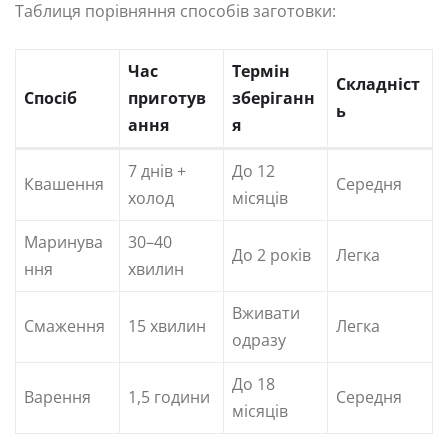
Таблиця порівняння способів заготовки:
Час
Термін
Складніст
Спосіб
приготув
зберіганн
ь
ання
я
7 днів +
До 12
Квашення
Середня
холод
місяців
Маринува
30–40
До 2 років
Легка
ння
хвилин
Вживати
Смаження
15 хвилин
Легка
одразу
До 18
Варення
1,5 години
Середня
місяців