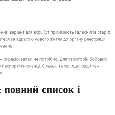
ий варіант для всіх. Тут приймають і власників старих
аєтеся за адресою нового житла до органу реєстрації
 день.
— окремої заяви не потрібно. Для територій бойових
 у паспорті-книжечці. Сільські та селищні ради теж
х.
: повний список і