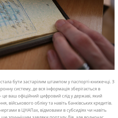
естала бути застарілим штампом у паспорті-книжечці. З
онну систему, де вся інформація зберігається в
 це ваш офіційний цифровий слід у державі, який
ня, військового обліку та навіть банківських кредитів.
 чергами в ЦНАПах, відмовами в субсидіях чи навіть
 ще зручнішим завдяки порталу Дія, але водночас