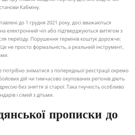
станови Кабміну.
авлені до 1 грудня 2021 року, досі вважаються
я на електронний чіп або підтверджуються витягом з
ісля переїзду. Порушення термінів коштує дорожче:
н. Це не просто формальність, а реальний інструмент,
ами.
е потрібно зніматися з попередньої реєстрації окремо
бойових дій чи тимчасово окупованих регіонів діють
есою без зняття зі старої. Така гнучкість особливо
дарів і сімей з дітьми.
адянської прописки до