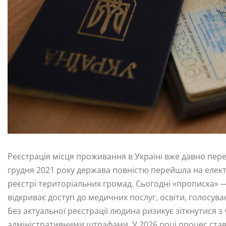
Реєстрація місця проживання в Україні вже давно пер
грудня 2021 року держава повністю перейшла на електр
реєстрі територіальних громад. Сьогодні «прописка» —
відкриває доступ до медичних послуг, освіти, голосуван
Без актуальної реєстрації людина ризикує зіткнутися з
адміністративними штрафами. У 2026 році процес став