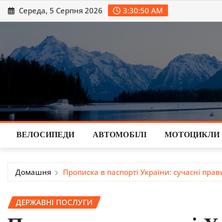
Перейти
Середа, 5 Серпня 2026
3:30:51 AM
до
вмісту
ВЕЛОСИПЕДИ
АВТОМОБІЛІ
МОТОЦИКЛИ
Домашня
Прописка в паспорті України: сучасні пра
ДЕРЖАВНІ ПОСЛУГИ