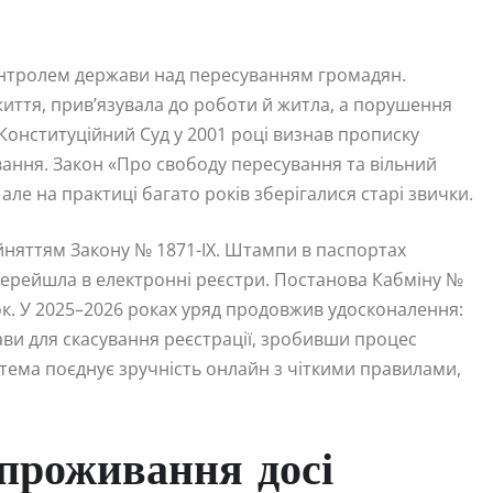
онтролем держави над пересуванням громадян.
иття, прив’язувала до роботи й житла, а порушення
 Конституційний Суд у 2001 році визнав прописку
ання. Закон «Про свободу пересування та вільний
але на практиці багато років зберігалися старі звички.
йняттям Закону № 1871-IX. Штампи в паспортах
 перейшла в електронні реєстри. Постанова Кабміну №
ок. У 2025–2026 роках уряд продовжив удосконалення:
ави для скасування реєстрації, зробивши процес
тема поєднує зручність онлайн з чіткими правилами,
 проживання досі