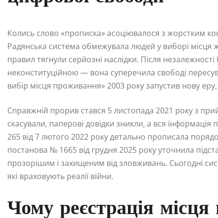
Колись слово «прописка» асоціювалося з жорстким к
Радянська система обмежувала людей у виборі місця ж
правил тягнули серйозні наслідки. Після незалежності
неконституційною — вона суперечила свободі пересув
вибір місця проживання» 2003 року запустив нову еру, 
Справжній прорив стався 5 листопада 2021 року з при
скасували, паперові довідки зникли, а вся інформація
265 від 7 лютого 2022 року детально прописала поряд
постанова № 1665 від грудня 2025 року уточнила підст
прозорішим і захищеним від зловживань. Сьогодні сис
які враховують реалії війни.
Чому реєстрація місця