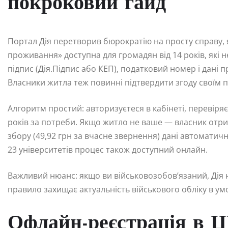
покроковий гайд
Портал Дія перетворив бюрократію на просту справу, я
проживання» доступна для громадян від 14 років, які 
підпис (Дія.Підпис або КЕП), податковий номер і дані п
Власники житла теж повинні підтвердити згоду своїм 
Алгоритм простий: авторизуєтеся в кабінеті, перевіряєт
років за потреби. Якщо житло не ваше — власник отрим
збору (49,92 грн за вчасне звернення) дані автоматич
23 університетів процес також доступний онлайн.
Важливий нюанс: якщо ви військовозобов’язаний, Дія
правило захищає актуальність військового обліку в ум
Офлайн-реєстрація в Ц