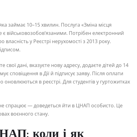
ка займає 10–15 хвилин. Послуга «Зміна місця
не є військовозобов’язаними. Потрібен електронний
ро власність у Реєстрі нерухомості з 2013 року.
підписом.
е свої дані, вказуєте нову адресу, додаєте дітей до 14
ує сповіщення в Дії й підписує заяву. Після оплати
но оновлюються в реєстрі. Для студентів у гуртожитках
 не спрацює — доведеться йти в ЦНАП особисто. Це
овах воєнного стану.
НАП: коли і як