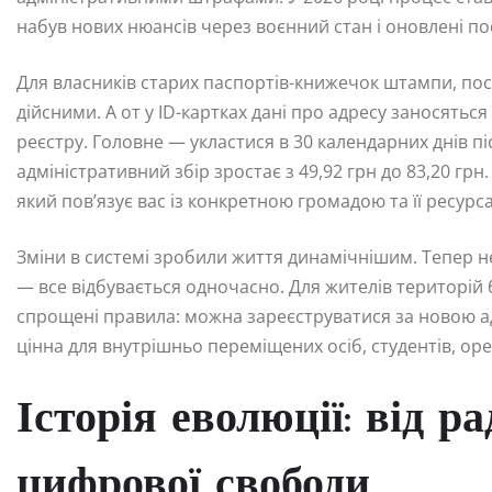
набув нових нюансів через воєнний стан і оновлені по
Для власників старих паспортів-книжечок штампи, пост
дійсними. А от у ID-картках дані про адресу заносятьс
реєстру. Головне — укластися в 30 календарних днів п
адміністративний збір зростає з 49,92 грн до 83,20 гр
який пов’язує вас із конкретною громадою та її ресурс
Зміни в системі зробили життя динамічнішим. Тепер н
— все відбувається одночасно. Для жителів територій 
спрощені правила: можна зареєструватися за новою адр
цінна для внутрішньо переміщених осіб, студентів, орен
Історія еволюції: від р
цифрової свободи