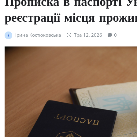
Прописка в паспорті Ук
реєстрації місця прож
Ірина Костюковська
Тра 12, 2026
0