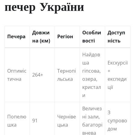
печер України
Довжи
Особли
Доступ
Печера
Регіон
на (км)
вості
ність
Найдов
ша
Екскурсії
Оптиміс
Тернопі
гіпсова,
+
264+
тична
льська
озера,
експеди
кристал
ції
и
Величез
З
Попелю
Черніве
ні зали,
91
супрово
шка
цька
багаторі
дом
внева