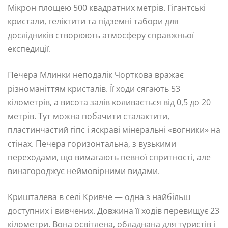
Мікрон площею 500 квадратних метрів. Гігантські
кристали, геліктити та підземні табори для
дослідників створюють атмосферу справжньої
експедиції.
Печера Млинки неподалік Чорткова вражає
різноманіттям кристалів. Її ходи сягають 53
кілометрів, а висота залів коливається від 0,5 до 20
метрів. Тут можна побачити сталактити,
пластинчастий гіпс і яскраві мінеральні «вогники» на
стінах. Печера горизонтальна, з вузькими
переходами, що вимагають певної спритності, але
винагороджує неймовірними видами.
Кришталева в селі Кривче — одна з найбільш
доступних і вивчених. Довжина її ходів перевищує 23
кілометри. Вона освітлена, обладнана для туристів і