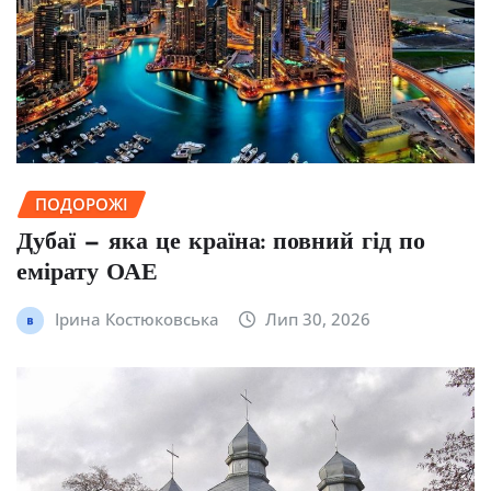
ПОДОРОЖІ
Дубаї — яка це країна: повний гід по
емірату ОАЕ
Ірина Костюковська
Лип 30, 2026