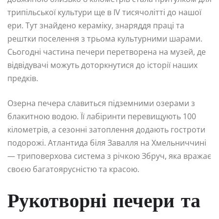
трипільської культури ще в IV тисячолітті до нашої
ери. Тут знайдено кераміку, знаряддя праці та
рештки поселення з трьома культурними шарами.
Сьогодні частина печери перетворена на музей, де
відвідувачі можуть доторкнутися до історії наших
предків.
Озерна печера славиться підземними озерами з
блакитною водою. Її лабіринти перевищують 100
кілометрів, а сезонні затоплення додають гостроти
подорожі. Атлантида біля Завалля на Хмельниччині
— триповерхова система з річкою Збруч, яка вражає
своєю багатоярусністю та красою.
Рукотворні печери та