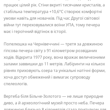
працює цілий рік. Стіни вкриті тисячами кристалів, а
стабільна температура +10,6°C створює комфортні
умови навіть для новачків. Під час Другої світової
війни тут переховувалися воїни УПА, тому печера
має і героїчний відтінок в історії.
Попелюшка на Чернівеччині — третя за довжиною
гіпсова печера світу з 91 кілометром розвіданих
ходів. Відкрита 1977 року, вона вражає величезними
залами заввишки до 11 метрів. Лабіринти на кількох
рівнях приховують озера та унікальні натічні форми,
хоча доступ обмежений і вимагає супроводу
спелеологів.
Вертеба біля Більче-Золотого — не лише природне
диво, а й археологічний музей просто неба. Печера
довжиною близько 8 кілометрів стала притулком для