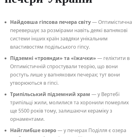
Найдовша гіпсова печера світу
— Оптимістична
перевершує за розмірами навіть деякі вапнякові
системи інших країн завдяки унікальним
властивостям подільського гіпсу.
Підземні «троянди» та «їжачки»
— геліктити в
Оптимістичній спростували теорію, що вони
ростуть лише у вапнякових печерах; тут вони
утворюються в гіпсі.
Трипільський підземний храм
— у Вертебі
трипільці жили, молилися та хоронили померлих
ще 5500 років тому, залишаючи кераміку з
орнаментами.
Найглибше озеро
— у печерах Поділля є озера