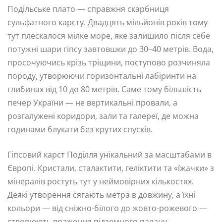
Подільське плато — справжня скарбниця
сульфатного карсту. Двадцять мільйонів років тому
тут плескалося мілке море, яке залишило після себе
потужні шари гіпсу завтовшки до 30–40 метрів. Вода,
просочуючись крізь тріщини, поступово розчиняла
породу, утворюючи горизонтальні лабіринти на
глибинах від 10 до 80 метрів. Саме тому більшість
печер України — не вертикальні провали, а
розгалужені коридори, зали та галереї, де можна
годинами блукати без крутих спусків.
Гіпсовий карст Поділля унікальний за масштабами в
Європі. Кристали, сталактити, геліктити та «їжачки» з
мінералів ростуть тут у неймовірних кількостях.
Деякі утворення сягають метра в довжину, а їхні
кольори — від сніжно-білого до жовто-рожевого —
створюють враження підземного палацу,