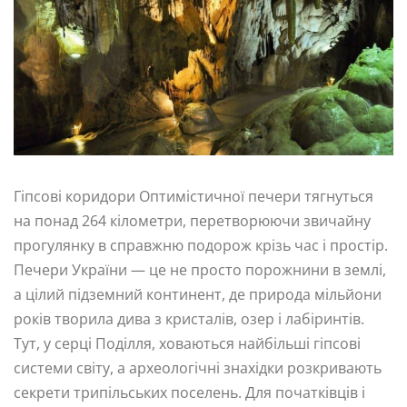
Гіпсові коридори Оптимістичної печери тягнуться
на понад 264 кілометри, перетворюючи звичайну
прогулянку в справжню подорож крізь час і простір.
Печери України — це не просто порожнини в землі,
а цілий підземний континент, де природа мільйони
років творила дива з кристалів, озер і лабіринтів.
Тут, у серці Поділля, ховаються найбільші гіпсові
системи світу, а археологічні знахідки розкривають
секрети трипільських поселень. Для початківців і