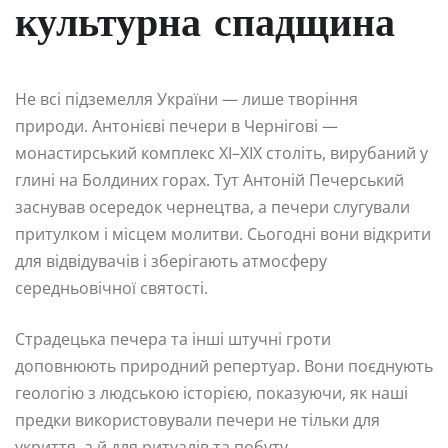
культурна спадщина
Не всі підземелля України — лише творіння
природи. Антонієві печери в Чернігові —
монастирський комплекс XI–XIX століть, вирубаний у
глині на Болдиних горах. Тут Антоній Печерський
заснував осередок чернецтва, а печери слугували
притулком і місцем молитви. Сьогодні вони відкрити
для відвідувачів і зберігають атмосферу
середньовічної святості.
Страдецька печера та інші штучні гроти
доповнюють природний репертуар. Вони поєднують
геологію з людською історією, показуючи, як наші
предки використовували печери не тільки для
укриття, а й для ритуалів та побуту.