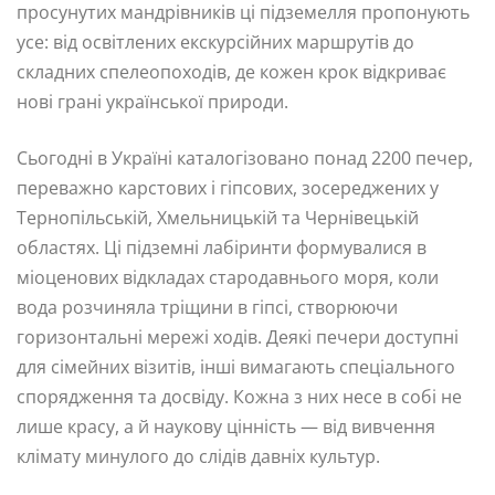
просунутих мандрівників ці підземелля пропонують
усе: від освітлених екскурсійних маршрутів до
складних спелеопоходів, де кожен крок відкриває
нові грані української природи.
Сьогодні в Україні каталогізовано понад 2200 печер,
переважно карстових і гіпсових, зосереджених у
Тернопільській, Хмельницькій та Чернівецькій
областях. Ці підземні лабіринти формувалися в
міоценових відкладах стародавнього моря, коли
вода розчиняла тріщини в гіпсі, створюючи
горизонтальні мережі ходів. Деякі печери доступні
для сімейних візитів, інші вимагають спеціального
спорядження та досвіду. Кожна з них несе в собі не
лише красу, а й наукову цінність — від вивчення
клімату минулого до слідів давніх культур.