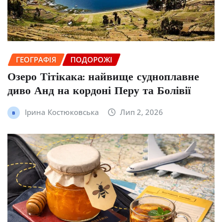
ГЕОГРАФІЯ
ПОДОРОЖІ
Озеро Тітікака: найвище судноплавне
диво Анд на кордоні Перу та Болівії
Ірина Костюковська
Лип 2, 2026