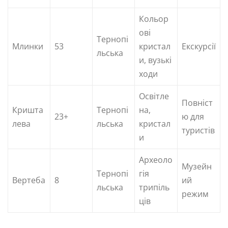
Кольор
ові
Тернопі
Млинки
53
кристал
Екскурсії
льська
и, вузькі
ходи
Освітле
Повніст
Кришта
Тернопі
на,
23+
ю для
лева
льська
кристал
туристів
и
Археоло
Музейн
Тернопі
гія
Вертеба
8
ий
льська
трипіль
режим
ців