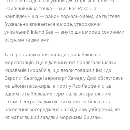
створюють ідеальні умови для морського життя.
Найпівнічніша точка — мис Рас-Ракан, а
найпівденніша — район Хор-аль-Удейд, де пустеля
буквально впивається в море, утворюючи
унікальний Inland Sea — внутрішнє море з солоними
озерами та дюнами.
Таке розташування завжди приваблювало
мореплавців. Ще в давнину тут пролягали шляхи
караванів і кораблів, що везли товари з Індії до
Європи. Сьогодні аеропорт Хамад у Досі обслуговує
мільйони пасажирів, а порт у Рас-Лаффані став
одним із найбільших терміналів зі скрапленим
газом. Географія диктує ритм життя: більшість
населення зосереджена на східному узбережжі, де
клімат м’якший завдяки морським бризам.