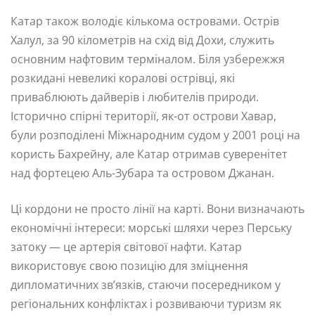
Катар також володіє кількома островами. Острів
Халул, за 90 кілометрів на схід від Дохи, служить
основним нафтовим терміналом. Біля узбережжя
розкидані невеликі коралові острівці, які
приваблюють дайверів і любителів природи.
Історично спірні території, як-от острови Хавар,
були розподілені Міжнародним судом у 2001 році на
користь Бахрейну, але Катар отримав суверенітет
над фортецею Аль-Зубара та островом Джанан.
Ці кордони не просто лінії на карті. Вони визначають
економічні інтереси: морські шляхи через Перську
затоку — це артерія світової нафти. Катар
використовує свою позицію для зміцнення
дипломатичних зв’язків, стаючи посередником у
регіональних конфліктах і розвиваючи туризм як