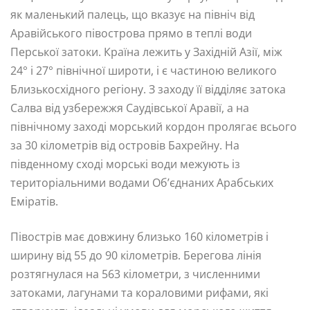
як маленький палець, що вказує на північ від
Аравійського півострова прямо в теплі води
Перської затоки. Країна лежить у Західній Азії, між
24° і 27° північної широти, і є частиною великого
Близькосхідного регіону. З заходу її відділяє затока
Салва від узбережжя Саудівської Аравії, а на
північному заході морський кордон пролягає всього
за 30 кілометрів від островів Бахрейну. На
південному сході морські води межують із
територіальними водами Об’єднаних Арабських
Еміратів.
Півострів має довжину близько 160 кілометрів і
ширину від 55 до 90 кілометрів. Берегова лінія
розтягнулася на 563 кілометри, з численними
затоками, лагунами та кораловими рифами, які