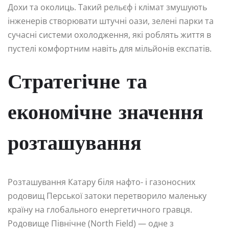
Дохи та околиць. Такий рельєф і клімат змушують
інженерів створювати штучні оази, зелені парки та
сучасні системи охолодження, які роблять життя в
пустелі комфортним навіть для мільйонів експатів.
Стратегічне та
економічне значення
розташування
Розташування Катару біля нафто- і газоносних
родовищ Перської затоки перетворило маленьку
країну на глобального енергетичного гравця.
Родовище Північне (North Field) — одне з