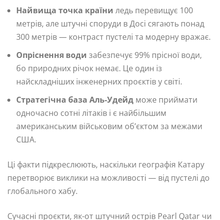
Найвища точка країни
ледь перевищує 100
метрів, але штучні споруди в Досі сягають понад
300 метрів — контраст пустелі та модерну вражає.
Опріснення води
забезпечує 99% прісної води,
бо природних річок немає. Це один із
найскладніших інженерних проєктів у світі.
Стратегічна база Аль-Удейд
може приймати
одночасно сотні літаків і є найбільшим
американським військовим об’єктом за межами
США.
Ці факти підкреслюють, наскільки географія Катару
перетворює виклики на можливості — від пустелі до
глобального хабу.
Сучасні проєкти, як-от штучний острів Pearl Qatar чи