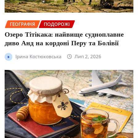
ГЕОГРАФІЯ
ПОДОРОЖІ
Озеро Тітікака: найвище судноплавне
диво Анд на кордоні Перу та Болівії
Ірина Костюковська
Лип 2, 2026