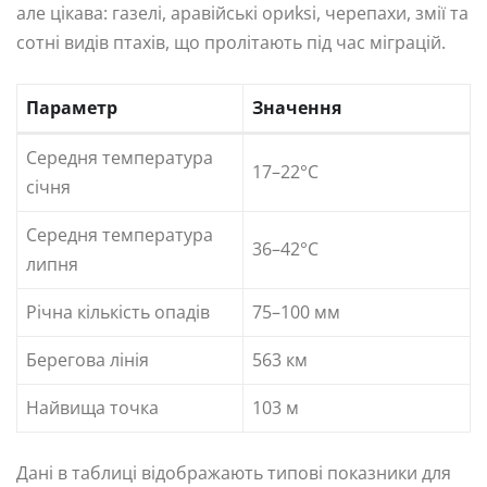
але цікава: газелі, аравійські ориksi, черепахи, змії та
сотні видів птахів, що пролітають під час міграцій.
Параметр
Значення
Середня температура
17–22°C
січня
Середня температура
36–42°C
липня
Річна кількість опадів
75–100 мм
Берегова лінія
563 км
Найвища точка
103 м
Дані в таблиці відображають типові показники для