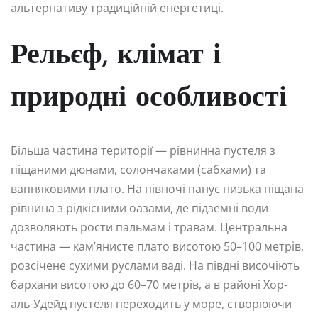
альтернативу традиційній енергетиці.
Рельєф, клімат і
природні особливості
Більша частина території — рівнинна пустеля з
піщаними дюнами, солончаками (сабхами) та
вапняковими плато. На півночі панує низька піщана
рівнина з рідкісними оазами, де підземні води
дозволяють рости пальмам і травам. Центральна
частина — кам’янисте плато висотою 50–100 метрів,
розсічене сухими руслами ваді. На півдні височіють
бархани висотою до 60–70 метрів, а в районі Хор-
аль-Удейд пустеля переходить у море, створюючи