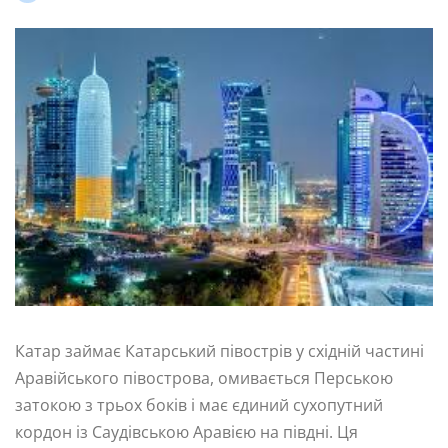
Катар займає Катарський півострів у східній частині
Аравійського півострова, омивається Перською
затокою з трьох боків і має єдиний сухопутний
кордон із Саудівською Аравією на півдні. Ця