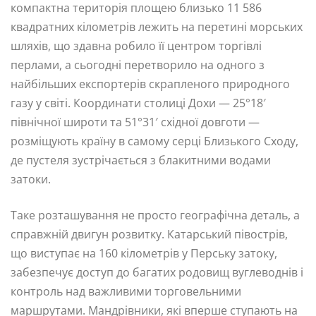
компактна територія площею близько 11 586
квадратних кілометрів лежить на перетині морських
шляхів, що здавна робило її центром торгівлі
перлами, а сьогодні перетворило на одного з
найбільших експортерів скрапленого природного
газу у світі. Координати столиці Дохи — 25°18′
північної широти та 51°31′ східної довготи —
розміщують країну в самому серці Близького Сходу,
де пустеля зустрічається з блакитними водами
затоки.
Таке розташування не просто географічна деталь, а
справжній двигун розвитку. Катарський півострів,
що виступає на 160 кілометрів у Перську затоку,
забезпечує доступ до багатих родовищ вуглеводнів і
контроль над важливими торговельними
маршрутами. Мандрівники, які вперше ступають на