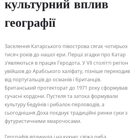
культурний вплив
географії
Заселення Катарського півострова сягає чотирьох
тисяч років до нашої ери. Перші згадки про Катар
з’являються в працях Геродота. У VII столітті регіон
увійшов до Арабського халіфату, пізніше переходив
від португальців до османів і британців.
Британський протекторат до 1971 року сформував
сучасні кордони. Пустеля та затока формували
культуру бедуїнів і рибалок-перловодів, а
сьогоднішня Доха поєднує традиційні ринки суки з
футуристичними хмарочосами.
Географія вплинула і на кухню: свіжа риба,