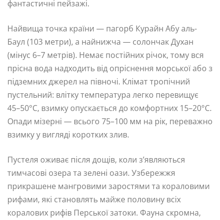
фантастичні пейзажі.
Найвища точка країни — пагорб Курайн Абу аль-
Баул (103 метри), а найнижча — солончак Духан
(мінус 6–7 метрів). Немає постійних річок, тому вся
прісна вода надходить від опріснення морської або з
підземних джерел на півночі. Клімат тропічний
пустельний: влітку температура легко перевищує
45–50°C, взимку опускається до комфортних 15–20°C.
Опади мізерні — всього 75–100 мм на рік, переважно
взимку у вигляді коротких злив.
Пустеля оживає після дощів, коли з’являються
тимчасові озера та зелені оази. Узбережжя
прикрашене мангровими заростями та кораловими
рифами, які становлять майже половину всіх
коралових рифів Перської затоки. Фауна скромна,