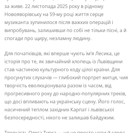
за живе. 22 листопада 2025 року в рідному
Новояворівську на 59-му році життя серце
музиканта зупинилося після важких операцій і
випробувань, залишивши по собі не тільки пісні, а й
спогади про щиру, незламну людину.
Для початківців, які вперше чують ім’я Лесика, це
історія про те, як звичайний хлопець із Львівщини
став частиною культурного коду цілої країни. Для
просунутих слухачів — глибокий портрет митця, чия
творчість еволюціонувала разом із часом, від
прогресивного року до народно-популярних треків,
що досі впливають на українську сцену. Його голос,
насичений теплом західних Карпат і львівської
безпосередності, нікого не залишав байдужим.
Творчість Олега Турка — це не просто ноти й слова.