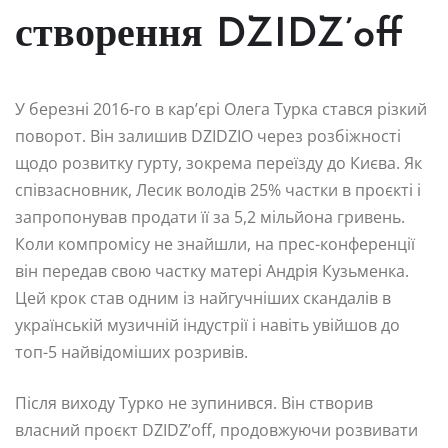
створення DZIDZ’off
У березні 2016-го в кар’єрі Олега Турка стався різкий
поворот. Він залишив DZIDZIO через розбіжності
щодо розвитку гурту, зокрема переїзду до Києва. Як
співзасновник, Лесик володів 25% частки в проєкті і
запропонував продати її за 5,2 мільйона гривень.
Коли компромісу не знайшли, на прес-конференції
він передав свою частку матері Андрія Кузьменка.
Цей крок став одним із найгучніших скандалів в
українській музичній індустрії і навіть увійшов до
топ-5 найвідоміших розривів.
Після виходу Турко не зупинився. Він створив
власний проєкт DZIDZ’off, продовжуючи розвивати