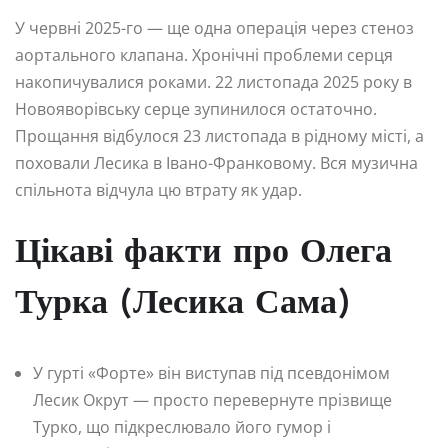
У червні 2025-го — ще одна операція через стеноз
аортального клапана. Хронічні проблеми серця
накопичувалися роками. 22 листопада 2025 року в
Новояворівську серце зупинилося остаточно.
Прощання відбулося 23 листопада в рідному місті, а
поховали Лесика в Івано-Франковому. Вся музична
спільнота відчула цю втрату як удар.
Цікаві факти про Олега
Турка (Лесика Сама)
У гурті «Форте» він виступав під псевдонімом
Лесик Окрут — просто перевернуте прізвище
Турко, що підкреслювало його гумор і