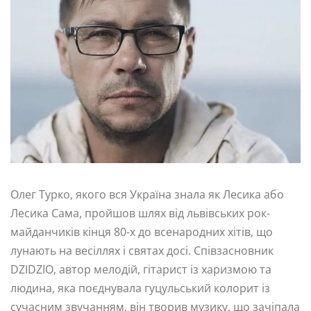
Олег Турко, якого вся Україна знала як Лесика або
Лесика Сама, пройшов шлях від львівських рок-
майданчиків кінця 80-х до всенародних хітів, що
лунають на весіллях і святах досі. Співзасновник
DZIDZIO, автор мелодій, гітарист із харизмою та
людина, яка поєднувала гуцульський колорит із
сучасним звучанням, він творив музику, що зачіпала