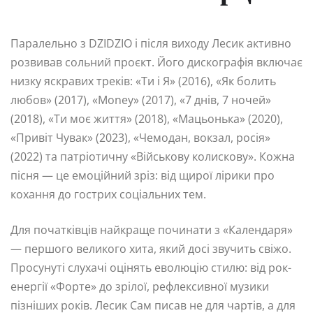
Паралельно з DZIDZIO і після виходу Лесик активно
розвивав сольний проєкт. Його дискографія включає
низку яскравих треків: «Ти і Я» (2016), «Як болить
любов» (2017), «Money» (2017), «7 днів, 7 ночей»
(2018), «Ти моє життя» (2018), «Мацьонька» (2020),
«Привіт Чувак» (2023), «Чемодан, вокзал, росія»
(2022) та патріотичну «Військову колискову». Кожна
пісня — це емоційний зріз: від щирої лірики про
кохання до гострих соціальних тем.
Для початківців найкраще починати з «Календаря»
— першого великого хита, який досі звучить свіжо.
Просунуті слухачі оцінять еволюцію стилю: від рок-
енергії «Форте» до зрілої, рефлексивної музики
пізніших років. Лесик Сам писав не для чартів, а для