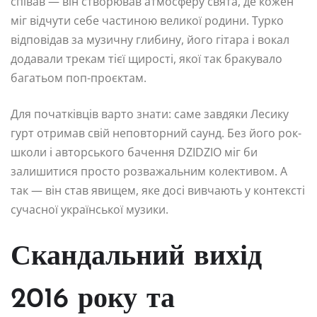
співав — він створював атмосферу свята, де кожен
міг відчути себе частиною великої родини. Турко
відповідав за музичну глибину, його гітара і вокал
додавали трекам тієї щирості, якої так бракувало
багатьом поп-проєктам.
Для початківців варто знати: саме завдяки Лесику
гурт отримав свій неповторний саунд. Без його рок-
школи і авторського бачення DZIDZIO міг би
залишитися просто розважальним колективом. А
так — він став явищем, яке досі вивчають у контексті
сучасної української музики.
Скандальний вихід
2016 року та