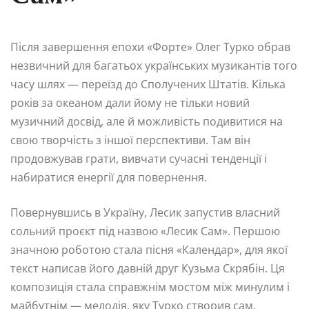
Після завершення епохи «Форте» Олег Турко обрав
незвичний для багатьох українських музикантів того
часу шлях — переїзд до Сполучених Штатів. Кілька
років за океаном дали йому не тільки новий
музичний досвід, але й можливість подивитися на
свою творчість з іншої перспективи. Там він
продовжував грати, вивчати сучасні тенденції і
набиратися енергії для повернення.
Повернувшись в Україну, Лесик запустив власний
сольний проєкт під назвою «Лесик Сам». Першою
значною роботою стала пісня «Календар», для якої
текст написав його давній друг Кузьма Скрябін. Ця
композиція стала справжнім мостом між минулим і
майбутнім — мелодія, яку Турко створив сам,