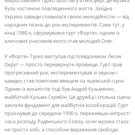
Мирославович Турко зростав у атмосфері, де музика
була частиною повсякденного життя. Західна
Україна завжди славилася своєю мелодійністю — від
народних пісень до рок-експериментів. Саме тут, у
кінці 1980-х, сформувався гурт «Форте», одним із
ключових учасників якого став молодий Олег.
У «Форте» Турко виступав під псевдонімом Лесик
Окрут — просто перевернуте прізвище. Гурт грав
прогресивний рок, експериментував зі звуком і
швидко став помітним явищем на львівській сцені.
Одним із вокалістів тоді був Андрій Кузьменко,
майбутній Кузьма Скрябін. Ця дружба і спільна сцена
заклали фундамент для майбутніх колаборацій. Гурт
проіснував до середини 1990-х, переживши непрості
часи розпаду Радянського Союзу, коли музика стала
не просто хобі, а способом вираження свободи.