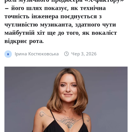
ролі музичного продюсера «Х-фактору»
— його шлях показує, як технічна
точність інженера поєднується з
чутливістю музиканта, здатного чути
майбутній хіт ще до того, як вокаліст
відкриє рота.
Ірина Костюковська
Чер 3, 2026