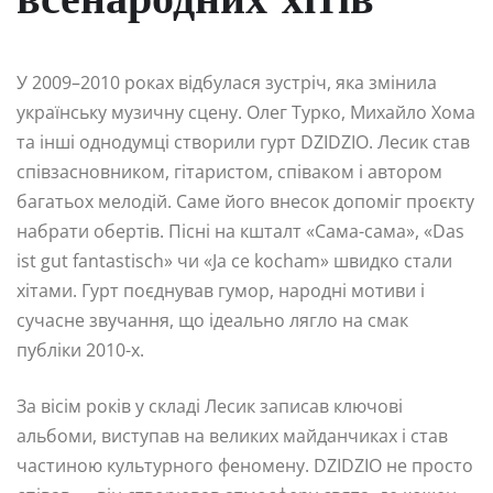
всенародних хітів
У 2009–2010 роках відбулася зустріч, яка змінила
українську музичну сцену. Олег Турко, Михайло Хома
та інші однодумці створили гурт DZIDZIO. Лесик став
співзасновником, гітаристом, співаком і автором
багатьох мелодій. Саме його внесок допоміг проєкту
набрати обертів. Пісні на кшталт «Сама-сама», «Das
ist gut fantastisch» чи «Ja ce kocham» швидко стали
хітами. Гурт поєднував гумор, народні мотиви і
сучасне звучання, що ідеально лягло на смак
публіки 2010-х.
За вісім років у складі Лесик записав ключові
альбоми, виступав на великих майданчиках і став
частиною культурного феномену. DZIDZIO не просто