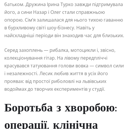
батьком. Дружина Ірина Турко завжди підтримувала
його, а сини Назар і Олег стали справжньою
опорою. Сім’я залишалася для нього тихою гаванню
в бурхливому світі шоу-бізнесу. Навіть у
найскладніші періоди він знаходив час для близьких.
Серед захоплень — рибалка, мотоцикли і, звісно,
колекціонування гітар. На лівому передпліччі
красувався татуювання голови вовка — символ сили
і незалежності. Лесик любив життя в усіх його
проявах: від простої риболовлі на львівських
водоймах до творчих експериментів у студії.
Боротьба з хворобою:
операції, клінічна