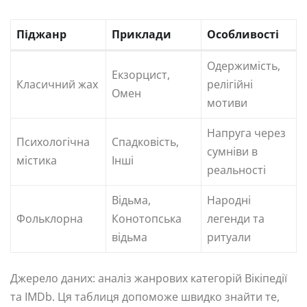
Піджанр
Приклади
Особливості
Одержимість,
Екзорцист,
Класичний жах
релігійні
Омен
мотиви
Напруга через
Психологічна
Спадковість,
сумніви в
містика
Інші
реальності
Відьма,
Народні
Фольклорна
Конотопська
легенди та
відьма
ритуали
Джерело даних: аналіз жанрових категорій Вікіпедії
та IMDb. Ця таблиця допоможе швидко знайти те,