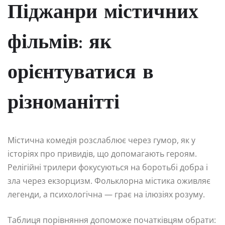
Піджанри містичних
фільмів: як
орієнтуватися в
різноманітті
Містична комедія розслаблює через гумор, як у
історіях про привидів, що допомагають героям.
Релігійні трилери фокусуються на боротьбі добра і
зла через екзорцизм. Фольклорна містика оживляє
легенди, а психологічна — грає на ілюзіях розуму.
Таблиця порівняння допоможе початківцям обрати: