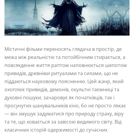
Містичні фільми переносять глядача в простір, де
межа між реальністю та потойбічним стирається, а
повсякденне життя раптом наповнюється шепотом
привидів, древніми ритуалами та силами, що не
піддаються науковому поясненню. Цей жанр, який
охоплює привидів, демонів, окультні таємниці та
духовні пошуки, зачаровує як початківців, так і
просунутих шанувальників кіно, бо не просто лякає
— він змушує задуматися про природу страху, віру
та те, що ховається за завісою видимого світу. Від
класичних історій одержимості до сучасних