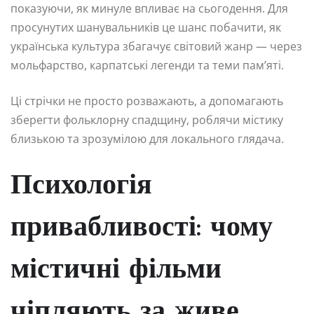
показуючи, як минуле впливає на сьогодення. Для
просунутих шанувальників це шанс побачити, як
українська культура збагачує світовий жанр — через
мольфарство, карпатські легенди та теми пам’яті.
Ці стрічки не просто розважають, а допомагають
зберегти фольклорну спадщину, роблячи містику
близькою та зрозумілою для локального глядача.
Психологія
привабливості: чому
містичні фільми
чіпляють за живе