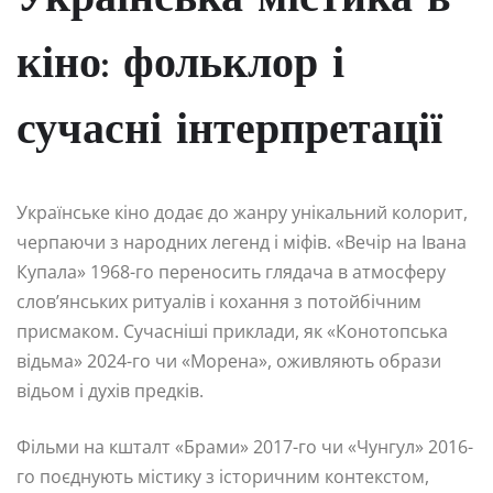
кіно: фольклор і
сучасні інтерпретації
Українське кіно додає до жанру унікальний колорит,
черпаючи з народних легенд і міфів. «Вечір на Івана
Купала» 1968-го переносить глядача в атмосферу
слов’янських ритуалів і кохання з потойбічним
присмаком. Сучасніші приклади, як «Конотопська
відьма» 2024-го чи «Морена», оживляють образи
відьом і духів предків.
Фільми на кшталт «Брами» 2017-го чи «Чунгул» 2016-
го поєднують містику з історичним контекстом,