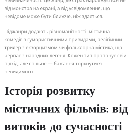
невизначеності. Це жанр, де страх народжується не
від монстра на екрані, а від усвідомлення, що
невідоме може бути ближче, ніж здається.
Піджанри додають різноманітності: містична
комедія з гумористичними привидами, релігійний
трилер з екзорцизмом чи фольклорна містика, що
черпає з народних легенд. Кожен тип пропонує свій
підхід, але спільне — бажання торкнутися
невидимого.
Історія розвитку
містичних фільмів: від
витоків до сучасності