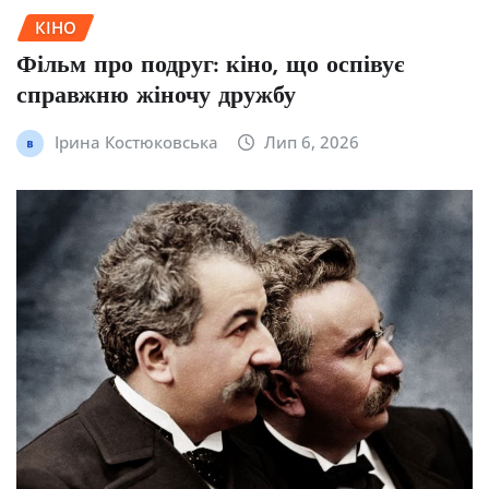
КІНО
Фільм про подруг: кіно, що оспівує
справжню жіночу дружбу
Ірина Костюковська
Лип 6, 2026