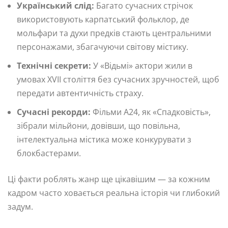
Український слід:
Багато сучасних стрічок
використовують карпатський фольклор, де
мольфари та духи предків стають центральними
персонажами, збагачуючи світову містику.
Технічні секрети:
У «Відьмі» актори жили в
умовах XVII століття без сучасних зручностей, щоб
передати автентичність страху.
Сучасні рекорди:
Фільми A24, як «Спадковість»,
зібрали мільйони, довівши, що повільна,
інтелектуальна містика може конкурувати з
блокбастерами.
Ці факти роблять жанр ще цікавішим — за кожним
кадром часто ховається реальна історія чи глибокий
задум.