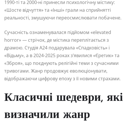
1990-ті та 2000-ні принесли психологічну містику:
«Шосте відчуття» та «Інші» грали на сприйнятті
реальності, змушуючи переосмислювати побачене.
Сучасність ознаменувалася підйомом «elevated
horror» — стрічок, де містика переплітається з
драмою. Студія A24 подарувала «Спадковість» і
«Відьму», а в 2024-2025 роках з’явилися «Єретик» та
«Зброя», що поєднують релігійні теми з сучасними
тривогами. Жанр продовжує еволюціонувати,
відображаючи цифрову епоху з її новими страхами.
Класичні шедеври, які
визначили жанр