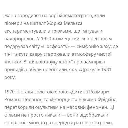
Жанр зародився на зорі кінематографа, коли
піонери на кшталт Жоржа Мельєса
експериментували з трюками, що імітували
надприродне. У 1920-х німецький експресіонізм
подарував світу «Носферату» — симфонію жаху, де
тіні та кути кадру створювали атмосферу чистої
містики. З появою звуку історії про вампірів і
привидів набули нової сили, як у «Дракулі» 1931
року.
1970-ті стали золотою ерою: «Дитина Розмарі»
Романа Поланскі та «Екзорцист» Вільяма Фрідкіна
перетворили окультизм на масовий феномен. Ці
фільми не просто лякали — вони відображали
соціальні зміни, страх перед втратою контролю.