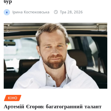
бур
Ірина Костюковська
Тра 28, 2026
КІНО
Артемій Єгоров: багатогранний талант