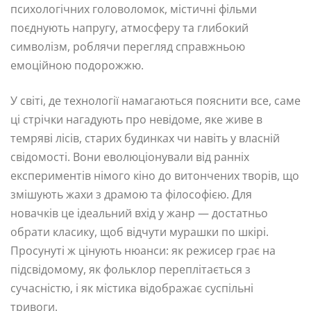
психологічних головоломок, містичні фільми
поєднують напругу, атмосферу та глибокий
символізм, роблячи перегляд справжньою
емоційною подорожжю.
У світі, де технології намагаються пояснити все, саме
ці стрічки нагадують про невідоме, яке живе в
темряві лісів, старих будинках чи навіть у власній
свідомості. Вони еволюціонували від ранніх
експериментів німого кіно до витончених творів, що
змішують жахи з драмою та філософією. Для
новачків це ідеальний вхід у жанр — достатньо
обрати класику, щоб відчути мурашки по шкірі.
Просунуті ж цінують нюанси: як режисер грає на
підсвідомому, як фольклор переплітається з
сучасністю, і як містика відображає суспільні
тривоги.