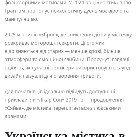
фольклорними мотивами. У 2024 році «Єретик» з Г’ю
Грантом пропонує психологічну дуель між вірою та
маніпуляцією.
2025-й приніс «Зброя», де зникнення дітей у містечку
розкриває моторошні секрети. Ці стрічки
відрізняються від старих — менше крові, більше
атмосфери та емоційної глибини. Просунуті глядачі
оцінять, як сучасні режисери використовують саунд-
дизайн і візуали для створення тривоги.
Для початківців ідеально підійдуть доступніші
приклади, як «Лікар Сон» 2019-го — продовження
«Сяйва», де містика переплітається з людськими
драмами.
Українська містика в