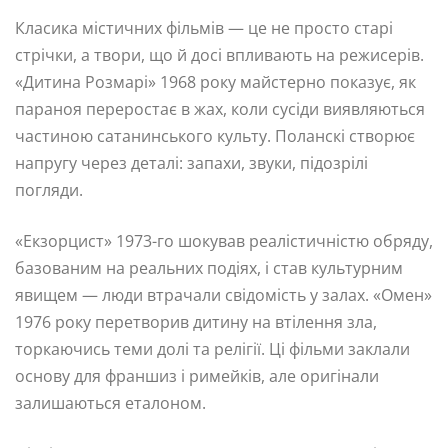
Класика містичних фільмів — це не просто старі
стрічки, а твори, що й досі впливають на режисерів.
«Дитина Розмарі» 1968 року майстерно показує, як
параноя переростає в жах, коли сусіди виявляються
частиною сатанинського культу. Поланскі створює
напругу через деталі: запахи, звуки, підозрілі
погляди.
«Екзорцист» 1973-го шокував реалістичністю обряду,
базованим на реальних подіях, і став культурним
явищем — люди втрачали свідомість у залах. «Омен»
1976 року перетворив дитину на втілення зла,
торкаючись теми долі та релігії. Ці фільми заклали
основу для франшиз і римейків, але оригінали
залишаються еталоном.