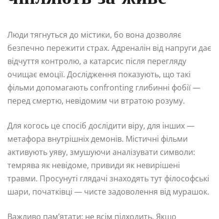
Люди тягнуться до містики, бо вона дозволяє
безпечно пережити страх. Адреналін від напруги дає
відчуття контролю, а катарсис після перегляду
очищає емоції. Дослідження показують, що такі
фільми допомагають confronting глибинні фобії —
перед смертю, невідомим чи втратою розуму.
Для когось це спосіб дослідити віру, для інших —
метафора внутрішніх демонів. Містичні фільми
активують уяву, змушуючи аналізувати символи:
темрява як невідоме, привиди як невирішені
травми. Просунуті глядачі знаходять тут філософські
шари, початківці — чисте задоволення від мурашок.
Важливо пам’ятати: не всім підходить. Якщо