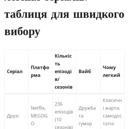
таблиця для швидкого
вибору
Кількіс
ть
Платфо
Чому
Серіал
епізоді
Вайб
рма
легкий
в/
сезонів
Класичн
236
Netflix,
Дружба
і жарти,
епізодів
Друзі
MEGOG
та
самодос
(10
O
гумор
татні
сезонів)