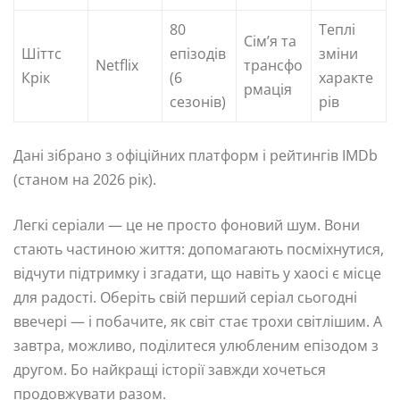
80
Теплі
Сім’я та
Шіттс
епізодів
зміни
Netflix
трансфо
Крік
(6
характе
рмація
сезонів)
рів
Дані зібрано з офіційних платформ і рейтингів IMDb
(станом на 2026 рік).
Легкі серіали — це не просто фоновий шум. Вони
стають частиною життя: допомагають посміхнутися,
відчути підтримку і згадати, що навіть у хаосі є місце
для радості. Оберіть свій перший серіал сьогодні
ввечері — і побачите, як світ стає трохи світлішим. А
завтра, можливо, поділитеся улюбленим епізодом з
другом. Бо найкращі історії завжди хочеться
продовжувати разом.