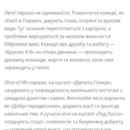
Легкі серіали не одноманітні. Романтичні комедії, як
«Емілі в Парижі», дарують стиль, інтриги та красиві
види. Тут кохання переплітається з кар’єрою, а
проблеми вирішуються за келихом вина на тлі
Ейфелевої вежі. Комедії про дружбу та роботу —
«Бруклін 9-9» чи «Нова дівчина» — пропонують
динаміку команди, жарти та моменти, коли сміх
переходить у тепло.
Slice-of-life серіали, на кшталт «Дівчата Гілмор»,
занурюють у повсякденність маленького містечка з
швидким діалогом і кавою. Фентезійні легкі варіанти,
як «Добрі передвісники», додають магії та іронії до
класичних тем. А сучасні хіти на кшталт «Тед Лассо»
поєднують спорт, психологію та безумовну доброту
— головний герой вчить, що оптимізм працює