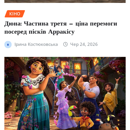
КІНО
Дюна: Частина третя — ціна перемоги
посеред пісків Арракісу
Ірина Костюковська
Чер 24, 2026