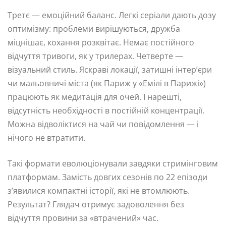
Третє — емоційний баланс. Легкі серіали дають дозу
оптимізму: проблеми вирішуються, дружба
міцнішає, кохання розквітає. Немає постійного
відчуття тривоги, як у трилерах. Четверте —
візуальний стиль. Яскраві локації, затишні інтер’єри
чи мальовничі міста (як Париж у «Емілі в Парижі»)
працюють як медитація для очей. І нарешті,
відсутність необхідності в постійній концентрації.
Можна відволіктися на чай чи повідомлення — і
нічого не втратити.
Такі формати еволюціонували завдяки стримінговим
платформам. Замість довгих сезонів по 22 епізоди
з’явилися компактні історії, які не втомлюють.
Результат? Глядач отримує задоволення без
відчуття провини за «втрачений» час.