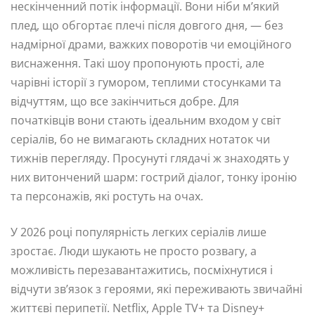
нескінченний потік інформації. Вони ніби м’який
плед, що обгортає плечі після довгого дня, — без
надмірної драми, важких поворотів чи емоційного
виснаження. Такі шоу пропонують прості, але
чарівні історії з гумором, теплими стосунками та
відчуттям, що все закінчиться добре. Для
початківців вони стають ідеальним входом у світ
серіалів, бо не вимагають складних нотаток чи
тижнів перегляду. Просунуті глядачі ж знаходять у
них витончений шарм: гострий діалог, тонку іронію
та персонажів, які ростуть на очах.
У 2026 році популярність легких серіалів лише
зростає. Люди шукають не просто розвагу, а
можливість перезавантажитись, посміхнутися і
відчути зв’язок з героями, які переживають звичайні
життєві перипетії. Netflix, Apple TV+ та Disney+