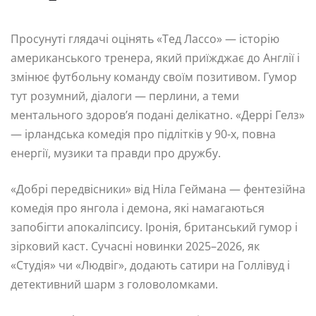
Просунуті глядачі оцінять «Тед Лассо» — історію
американського тренера, який приїжджає до Англії і
змінює футбольну команду своїм позитивом. Гумор
тут розумний, діалоги — перлини, а теми
ментального здоров’я подані делікатно. «Деррі Гелз»
— ірландська комедія про підлітків у 90-х, повна
енергії, музики та правди про дружбу.
«Добрі передвісники» від Ніла Геймана — фентезійна
комедія про янгола і демона, які намагаються
запобігти апокаліпсису. Іронія, британський гумор і
зірковий каст. Сучасні новинки 2025–2026, як
«Студія» чи «Людвіг», додають сатири на Голлівуд і
детективний шарм з головоломками.