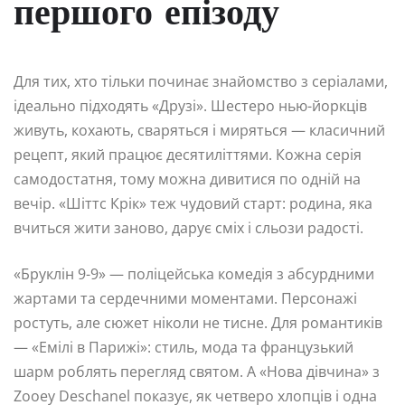
першого епізоду
Для тих, хто тільки починає знайомство з серіалами,
ідеально підходять «Друзі». Шестеро нью-йоркців
живуть, кохають, сваряться і миряться — класичний
рецепт, який працює десятиліттями. Кожна серія
самодостатня, тому можна дивитися по одній на
вечір. «Шіттс Крік» теж чудовий старт: родина, яка
вчиться жити заново, дарує сміх і сльози радості.
«Бруклін 9-9» — поліцейська комедія з абсурдними
жартами та сердечними моментами. Персонажі
ростуть, але сюжет ніколи не тисне. Для романтиків
— «Емілі в Парижі»: стиль, мода та французький
шарм роблять перегляд святом. А «Нова дівчина» з
Zooey Deschanel показує, як четверо хлопців і одна