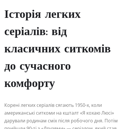
Історія легких
серіалів: від
класичних ситкомів
до сучасного
комфорту
Корені легких серіалів сягають 1950-х, коли
американські ситкоми на кшталт «Я кохаю Люсі»
дарували родинам сміх після робочого дня. Потім
прийшли 90-ті з «Друзями» — серіалом, який став