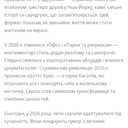
еталоном: шестеро друзів у Нью-Йорку, кави, смішні
історії та саундтрек, що запам’ятовується. Цей
формат показав, як звичайне життя може стати
магічним на екрані.
У 2000-х з’явилися «Офіс» і «Парки та рекреація» —
мок’юментарі-стиль додав реалізму та самоіронії.
Глядачі сміялися з корпоративних абсурдів і вчилися
цінувати колег. Стримінгова революція 2010-х
принесла «Шіттс Крік» — історію багатіїв, які
втрачають усе і знаходять себе в маленькому
містечку. Серіал став символом трансформації та
сімейних цінностей.
Сьогодні, у 2026 році, легкі серіали адаптувалися під
сучасність. Вони поєднують гумор з легкими