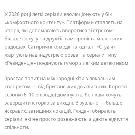
У 2026 році легкі серіали еволюціонують у бік
«комфортного контенту». Платформи ставлять на
історії, які допомагають впоратися зі стресом:
більше фокусу на дружбі, самоіронії та маленьких
радощах. Сатиричні комедії на кшталт «Студія»
жартують над індустрією розваг, а серіали типу
«Резиденція» поєднують гумор з легким детективом.
Зростає попит на міжнародні хіти з локальним
колоритом — від британських до азійських. Короткі
сезони (6–10 епізодів) домінують, бо люди хочуть
завершити історію за вихідні. Візуально — більше
яскравих, затишних локацій. Глядачі обирають
серіали, які не просто розважають, а дають відчуття
спільноти.