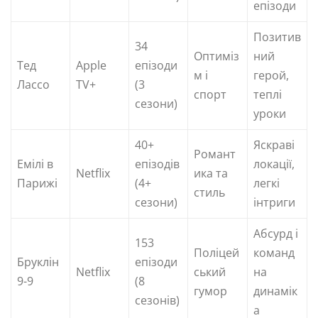
епізоди
Позитив
34
Оптиміз
ний
Тед
Apple
епізоди
м і
герой,
Лассо
TV+
(3
спорт
теплі
сезони)
уроки
40+
Яскраві
Романт
Емілі в
епізодів
локації,
Netflix
ика та
Парижі
(4+
легкі
стиль
сезони)
інтриги
Абсурд і
153
Поліцей
команд
Бруклін
епізоди
Netflix
ський
на
9-9
(8
гумор
динамік
сезонів)
а