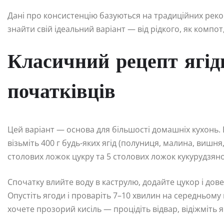
Дані про консистенцію базуються на традиційних реко
знайти свій ідеальний варіант — від рідкого, як компот
Класичний рецепт ягід
початківців
Цей варіант — основа для більшості домашніх кухонь. 
візьміть 400 г будь-яких ягід (полуниця, малина, вишня
столових ложок цукру та 5 столових ложок кукурудзян
Спочатку влийте воду в каструлю, додайте цукор і дов
Опустіть ягоди і проваріть 7–10 хвилин на середньому в
хочете прозорий кисіль — процідіть відвар, відіжміть 