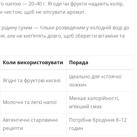
ого напою — 20–40 г. Ягоди чи фрукти надають колір,
ти чистою, щоб не зіпсувати аромат.
рідину сухим — тільки розведеним у холодній воді до
я, але не кип’ятять довго, щоб зберегти вітаміни та
Коли використовувати
Порада
Ідеально для «стоячої
Ягідні та фруктові киселі
ложки»
Менше калорійності,
Молочні та легкі напої
м’якший смак
Автентичні старовинні
Потрібне бродіння 8–12
рецепти
годин