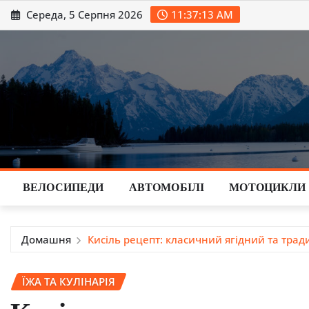
Перейти
Середа, 5 Серпня 2026
11:37:14 AM
до
вмісту
ВЕЛОСИПЕДИ
АВТОМОБІЛІ
МОТОЦИКЛИ
Домашня
Кисіль рецепт: класичний ягідний та тра
ЇЖА ТА КУЛІНАРІЯ