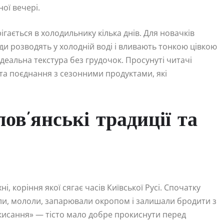
ої вечері.
ігається в холодильнику кілька днів. Для новачків
и розводять у холодній воді і вливають тонкою цівкою
деальна текстура без грудочок. Просунуті читачі
та поєднання з сезонними продуктами, які
лов’янські традиції та
, коріння якої сягає часів Київської Русі. Спочатку
ли, мололи, запарювали окропом і залишали бродити з
кисання» — тісто мало добре прокиснути перед