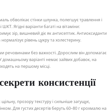
маль обволікає стінки шлунка, полегшує травлення і
ШКТ. Ягідні варіанти багаті на вітаміни:
имує зір, вишневий діє як антисептик. Антиоксиданти
а нормалізує рівень цукру та холестерину.
ими речовинами без важкості. Дорослим він допомагає
. У домашньому варіанті немає зайвих добавок, на
виходять на першому місці.
 секрети консистенції
щільну, прозору текстуру і сильніше загущує,
інком. Для густих десертів беруть 60–80 г крохмалю на