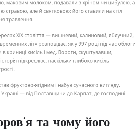
ю, маковим молоком, подавали з хріном чи цибулею, а
ю стравою, але й святковою: його ставили на стіл
ня травлення.
жерелах XIX століття — вишневий, калиновий, яблучний,
временних літ» розповідає, як у 997 році під час облоги
 в криниці кисіль і мед. Вороги, скуштувавши,
історія підкреслює, наскільки глибоко кисіль
рості.
став фруктово-ягідним і набув сучасного вигляду.
 Україні — від Полтавщини до Карпат, де господині
ров’я та чому його