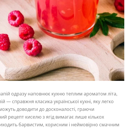
 напій одразу наповнює кухню теплим ароматом літа,
й — справжня класика української кухні, яку легко
 можуть доводити до досконалості, граючи
ий рецепт киселю з ягід вимагає лише кількох
ат виходить барвистим, корисним і неймовірно смачним