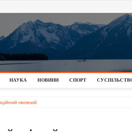
НАУКА
НОВИНИ
СПОРТ
СУСПІЛЬСТВ
диційний овсяний