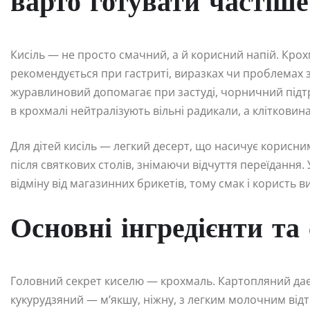
варто готувати частіше
Кисіль — не просто смачний, а й корисний напій. Крох
рекомендується при гастриті, виразках чи проблемах зі 
журавлиновий допомагає при застуді, чорничний підтр
в крохмалі нейтралізують вільні радикали, а клітковин
Для дітей кисіль — легкий десерт, що насичує корисн
після святкових столів, знімаючи відчуття переїдання
відміну від магазинних брикетів, тому смак і користь 
Основні інгредієнти та
Головний секрет киселю — крохмаль. Картопляний дає 
кукурудзяний — м’якшу, ніжну, з легким молочним відт