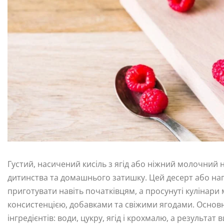
Густий, насичений кисіль з ягід або ніжний молочний
дитинства та домашнього затишку. Цей десерт або напі
приготувати навіть початківцям, а просунуті кулінари
консистенцією, добавками та свіжими ягодами. Основн
інгредієнтів: води, цукру, ягід і крохмалю, а результ