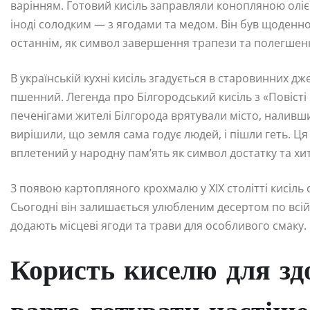
варінням. Готовий кисіль заправляли конопляною оліє
іноді солодким — з ягодами та медом. Він був щоденно
останнім, як символ завершення трапези та полегшен
В українській кухні кисіль згадується в старовинних д
пшенний. Легенда про Білгородський кисіль з «Повісті 
печенігами жителі Білгорода врятували місто, наливши
вирішили, що земля сама годує людей, і пішли геть. Ця 
вплетений у народну пам’ять як символ достатку та хит
З появою картопляного крохмалю у XIX столітті кисіль 
Сьогодні він залишається улюбленим десертом по всій
додають місцеві ягоди та трави для особливого смаку.
Користь киселю для здо