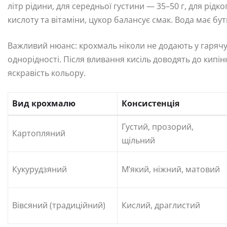
літр рідини, для середньої густини — 35–50 г, для рідк
кислоту та вітаміни, цукор балансує смак. Вода має бу
Важливий нюанс: крохмаль ніколи не додають у гарячу 
однорідності. Після вливання кисіль доводять до кипінн
яскравість кольору.
Вид крохмалю
Консистенція
Густий, прозорий,
Картопляний
щільний
Кукурудзяний
М’який, ніжний, матовий
Вівсяний (традиційний)
Кислий, драглистий