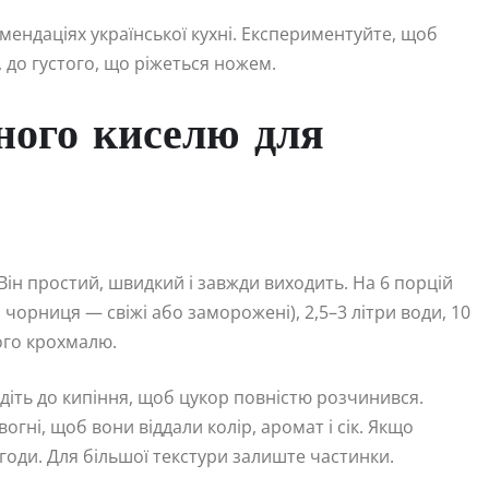
мендаціях української кухні. Експериментуйте, щоб
, до густого, що ріжеться ножем.
ного киселю для
Він простий, швидкий і завжди виходить. На 6 порцій
, чорниця — свіжі або заморожені), 2,5–3 літри води, 10
ого крохмалю.
едіть до кипіння, щоб цукор повністю розчинився.
огні, щоб вони віддали колір, аромат і сік. Якщо
ягоди. Для більшої текстури залиште частинки.