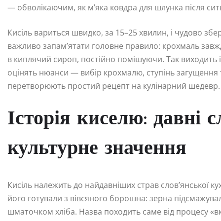
— обволікаючим, як м’яка ковдра для шлунка після ситн
Кисіль вариться швидко, за 15–25 хвилин, і чудово збер
важливо запам’ятати головне правило: крохмаль завжд
в киплячий сироп, постійно помішуючи. Так виходить і
оцінять нюанси — вибір крохмалю, ступінь загущення 
перетворюють простий рецепт на кулінарний шедевр.
Історія киселю: давні с
культурне значення
Кисіль належить до найдавніших страв слов’янської кухні
його готували з вівсяного борошна: зерна підсмажува
шматочком хліба. Назва походить саме від процесу «в