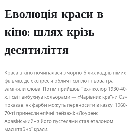
Еволюція краси в
кіно: шлях крізь
десятиліття
Краса в кіно починалася з чорно-білих кадрів німих
фільмів, де експресія облич і світлотіньова гра
заміняли слова. Потім прийшов Техніколор 1930-40-
х, і світ вибухнув кольорами — «Чарівник країни Оз»
показав, як фарби можуть переносити в казку. 1960-
70-ті принесли епічні пейзажі: «Лоуренс
Аравійський» з його пустелями став еталоном
масштабної краси.