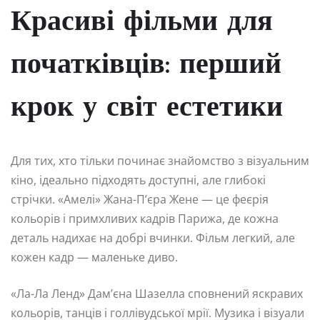
Красиві фільми для
початківців: перший
крок у світ естетики
Для тих, хто тільки починає знайомство з візуальним
кіно, ідеально підходять доступні, але глибокі
стрічки. «Амелі» Жана-П’єра Жене — це феєрія
кольорів і примхливих кадрів Парижа, де кожна
деталь надихає на добрі вчинки. Фільм легкий, але
кожен кадр — маленьке диво.
«Ла-Ла Ленд» Дам’єна Шазелла сповнений яскравих
кольорів, танців і голлівудської мрії. Музика і візуали