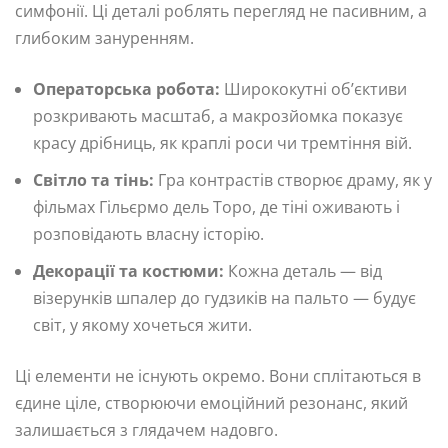
симфонії. Ці деталі роблять перегляд не пасивним, а
глибоким зануренням.
Операторська робота:
Ширококутні об’єктиви
розкривають масштаб, а макрозйомка показує
красу дрібниць, як краплі роси чи тремтіння вій.
Світло та тінь:
Гра контрастів створює драму, як у
фільмах Гільєрмо дель Торо, де тіні оживають і
розповідають власну історію.
Декорації та костюми:
Кожна деталь — від
візерунків шпалер до гудзиків на пальто — будує
світ, у якому хочеться жити.
Ці елементи не існують окремо. Вони сплітаються в
єдине ціле, створюючи емоційний резонанс, який
залишається з глядачем надовго.