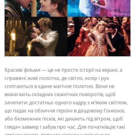
Красиві фільми — це не просто історії на екрані, а
справжні живі полотна, де світло, колір і рух
сплітаються в єдине магічне полотно. Вони не
вимагають складних сюжетних поворотів, щоб
зачепити: достатньо одного кадру з м’яким світлом,
що падає на обличчя героїні в дощовому Гонконзі,
або безмежних пісків, які дихають під вітром, щоб
глядач завмер і забув про час. Для початківців такі