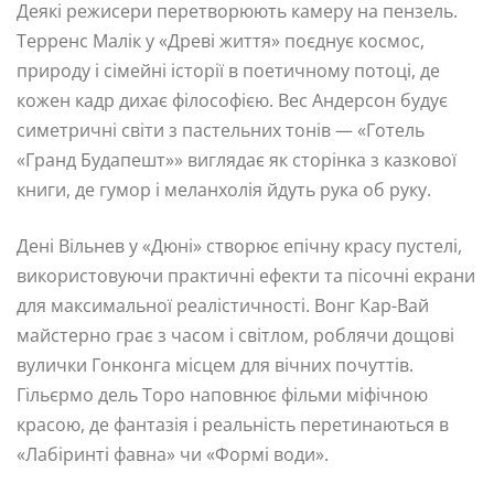
Деякі режисери перетворюють камеру на пензель.
Терренс Малік у «Древі життя» поєднує космос,
природу і сімейні історії в поетичному потоці, де
кожен кадр дихає філософією. Вес Андерсон будує
симетричні світи з пастельних тонів — «Готель
«Гранд Будапешт»» виглядає як сторінка з казкової
книги, де гумор і меланхолія йдуть рука об руку.
Дені Вільнев у «Дюні» створює епічну красу пустелі,
використовуючи практичні ефекти та пісочні екрани
для максимальної реалістичності. Вонг Кар-Вай
майстерно грає з часом і світлом, роблячи дощові
вулички Гонконга місцем для вічних почуттів.
Гільєрмо дель Торо наповнює фільми міфічною
красою, де фантазія і реальність перетинаються в
«Лабіринті фавна» чи «Формі води».