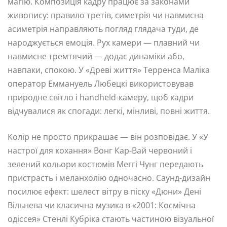
магію. Композиція кадру працює за законами
живопису: правило третів, симетрія чи навмисна
асиметрія направляють погляд глядача туди, де
народжується емоція. Рух камери — плавний чи
навмисне тремтячий — додає динаміки або,
навпаки, спокою. У «Древі життя» Терренса Маліка
оператор Еммануель Любецкі використовував
природне світло і handheld-камеру, щоб кадри
відчувалися як спогади: легкі, мінливі, повні життя.
Колір не просто прикрашає — він розповідає. У «У
настрої для кохання» Вонг Кар-Вай червоний і
зелений кольори костюмів Меггі Чунг передають
пристрасть і меланхолію одночасно. Саунд-дизайн
посилює ефект: шелест вітру в піску «Дюни» Дені
Вільнева чи класична музика в «2001: Космічна
одіссея» Стенлі Кубріка стають частиною візуальної