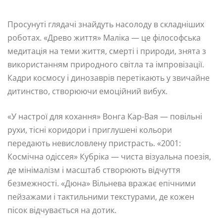
Просунуті глядачі знайдуть насолоду в складніших
роботах. «Древо життя» Маліка — це філософська
медитація на теми життя, смерті і природи, знята з
використанням природного світла та імпровізації.
Кадри космосу і динозаврів перетікають у звичайне
дитинство, створюючи емоційний вибух.
«У настрої для кохання» Вонга Кар-Вая — повільні
рухи, тісні коридори і приглушені кольори
передають невисловлену пристрасть. «2001:
Космічна одіссея» Кубріка — чиста візуальна поезія,
де мінімалізм і масштаб створюють відчуття
безмежності. «Дюна» Вільнева вражає епічними
пейзажами і тактильними текстурами, де кожен
пісок відчувається на дотик.