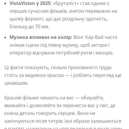
VistaVision у 2025:
«Бруталіст» став одним з
перших сучасних фільмів, знятих переважно на
цьому форматі, що дає роздільну здатність,
близьку до 70 мм.
Музика впливає на колір:
Вонг Кар-Вай часто
знімав сцени під певну музику, щоб актори і
оператор відчували потрібний ритм і емоцію.
Ці факти показують, скільки прихованого труда
стоїть за видимою красою — і роблять перегляд ще
цікавішим.
Красиві фільми чекають на вас — обирайте,
вмикайте і дозволяйте їм перенести вас у світ, де
кожна деталь говорить серцем. Вони не
закінчуються після титрів: їхні образи залишаються
в пам’яті, надихаючи на нові враження в реальному