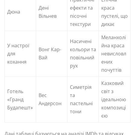
Дені
ефекти та
краса
Дюна
Вільнев
пісочні
пустелі, що
текстури
дихає
Меланхолі
Насичені
У настрої
йна краса
Вонг Кар-
кольори та
для
невисловл
Вай
повільний
кохання
ених
рух
почуттів
Казковий
Симетрія
Готель
світ з
Вес
та
«Гранд
ідеальною
Андерсон
пастельні
Будапешт»
композиці
тони
єю
Дані таблиці базуються на аналізі IMDb та відгуках