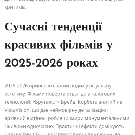
критиків.
Сучасні тенденції
красивих фільмів у
2025-2026 роках
2025-2026 принесли свіжий подих у візуальну
естетику. Фільми повертаються до аналогових
технологій: «Бруталіст» Брейді Корбета знятий на
VistaVision, що дає неймовірну деталізацію і
архівний відтінок, роблячи кадри монументальними
і живими одночасно. Практичні ефекти домінують
над чистим CGI — як у продовженнях «Дюни», де