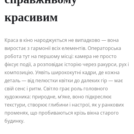
справжньому
красивим
Краса в кіно народжується не випадково — вона
виростає з гармонії всіх елементів. Операторська
робота тут на першому місці: камера не просто
фіксує події, а розповідає історію через ракурси, рух і
композицію. Уявіть ширококутні кадри, де кожна
деталь — від пелюстки квітки до далеких гір — має
свій сенс і ритм. Світло грає роль головного
художника: природне, м’яке, воно підкреслює
текстури, створює глибини і настрої, як у ранкових
променях, що пробиваються крізь вікна старого
будинку.