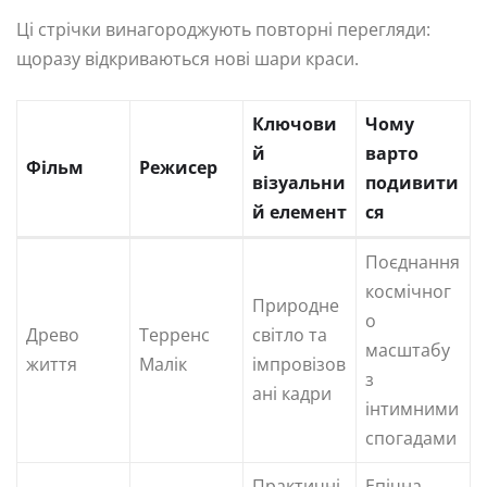
Ці стрічки винагороджують повторні перегляди:
щоразу відкриваються нові шари краси.
Ключови
Чому
й
варто
Фільм
Режисер
візуальни
подивити
й елемент
ся
Поєднання
космічног
Природне
о
Древо
Терренс
світло та
масштабу
життя
Малік
імпровізов
з
ані кадри
інтимними
спогадами
Практичні
Епічна