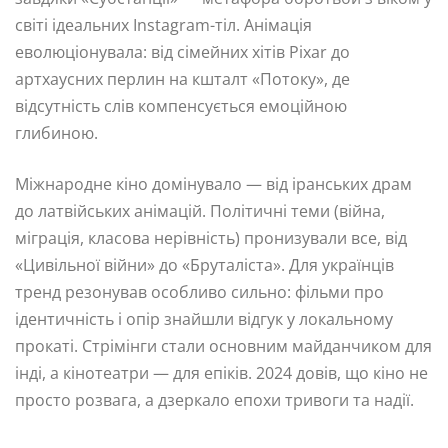
світі ідеальних Instagram-тіл. Анімація
еволюціонувала: від сімейних хітів Pixar до
артхаусних перлин на кшталт «Потоку», де
відсутність слів компенсується емоційною
глибиною.
Міжнародне кіно домінувало — від іранських драм
до латвійських анімацій. Політичні теми (війна,
міграція, класова нерівність) пронизували все, від
«Цивільної війни» до «Бруталіста». Для українців
тренд резонував особливо сильно: фільми про
ідентичність і опір знайшли відгук у локальному
прокаті. Стрімінги стали основним майданчиком для
інді, а кінотеатри — для епіків. 2024 довів, що кіно не
просто розвага, а дзеркало епохи тривоги та надії.