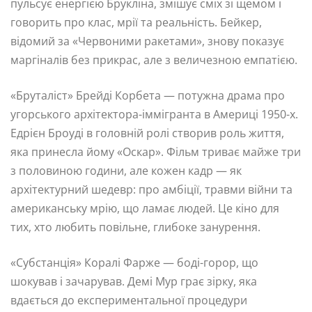
пульсує енергією Брукліна, змішує сміх зі щемом і
говорить про клас, мрії та реальність. Бейкер,
відомий за «Червоними ракетами», знову показує
маргіналів без прикрас, але з величезною емпатією.
«Бруталіст» Брейді Корбета — потужна драма про
угорського архітектора-іммігранта в Америці 1950-х.
Едрієн Броуді в головній ролі створив роль життя,
яка принесла йому «Оскар». Фільм триває майже три
з половиною години, але кожен кадр — як
архітектурний шедевр: про амбіції, травми війни та
американську мрію, що ламає людей. Це кіно для
тих, хто любить повільне, глибоке занурення.
«Субстанція» Коралі Фарже — боді-горор, що
шокував і зачарував. Демі Мур грає зірку, яка
вдається до експериментальної процедури