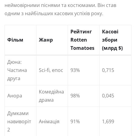
неймовірними піснями та костюмами. Він став
одним з найбільших касових успіхів року.
Рейтинг
Касові
Фільм
Жанр
Rotten
збори
Tomatoes
(млрд $)
Дюна:
Частина
Sci-fi, епос
93%
0,715
друга
Комедійна
Анора
98%
0,045
драма
Думками
навиворіт
Анімація
91%
1,699
2