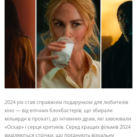
2024 рік став справжнім подарунком для любителів
кіно — від епічних блокбастерів, що збирали
мільярди в прокаті, до інтимних драм, які завоювали
«Оскар» і серця критиків. Серед кращих фільмів 2024
виділяються стрічки, що поєднують візуальну