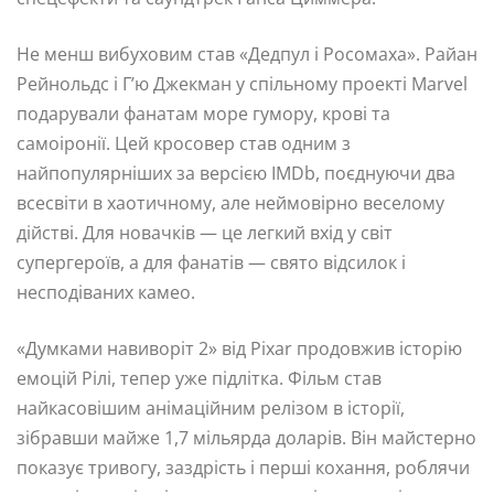
Не менш вибуховим став «Дедпул і Росомаха». Райан
Рейнольдс і Г’ю Джекман у спільному проекті Marvel
подарували фанатам море гумору, крові та
самоіронії. Цей кросовер став одним з
найпопулярніших за версією IMDb, поєднуючи два
всесвіти в хаотичному, але неймовірно веселому
дійстві. Для новачків — це легкий вхід у світ
супергероїв, а для фанатів — свято відсилок і
несподіваних камео.
«Думками навиворіт 2» від Pixar продовжив історію
емоцій Рілі, тепер уже підлітка. Фільм став
найкасовішим анімаційним релізом в історії,
зібравши майже 1,7 мільярда доларів. Він майстерно
показує тривогу, заздрість і перші кохання, роблячи