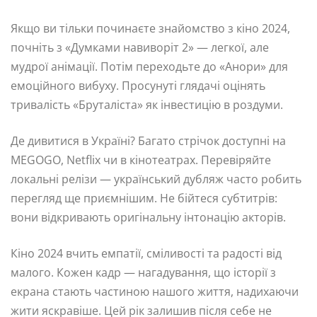
Якщо ви тільки починаєте знайомство з кіно 2024,
почніть з «Думками навиворіт 2» — легкої, але
мудрої анімації. Потім переходьте до «Анори» для
емоційного вибуху. Просунуті глядачі оцінять
тривалість «Бруталіста» як інвестицію в роздуми.
Де дивитися в Україні? Багато стрічок доступні на
MEGOGO, Netflix чи в кінотеатрах. Перевіряйте
локальні релізи — український дубляж часто робить
перегляд ще приємнішим. Не бійтеся субтитрів:
вони відкривають оригінальну інтонацію акторів.
Кіно 2024 вчить емпатії, сміливості та радості від
малого. Кожен кадр — нагадування, що історії з
екрана стають частиною нашого життя, надихаючи
жити яскравіше. Цей рік залишив після себе не