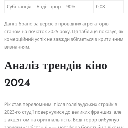
Субстанція
Боді-горор
90%
0,08
Дані зібрано за версією провідних агрегаторів
станом на початок 2025 року. Ця таблиця показує, як
комерційний успіх не завжди збігається з критичним
визнанням.
Аналіз трендів кіно
2024
Рік став переломним: після голлівудських страйків
2023-го студії повернулися до великих франшиз, але
з акцентом на оригінальність. Боді-горор вибухнув
завдяки «Субстанції» — метафора боротьби з віком у