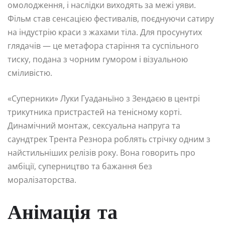
омолодження, і наслідки виходять за межі уяви.
Фільм став сенсацією фестивалів, поєднуючи сатиру
на індустрію краси з жахами тіла. Для просунутих
глядачів — це метафора старіння та суспільного
тиску, подана з чорним гумором і візуальною
сміливістю.
«Суперники» Луки Гуаданьїно з Зендаєю в центрі
трикутника пристрастей на тенісному корті.
Динамічний монтаж, сексуальна напруга та
саундтрек Трента Резнора роблять стрічку одним з
найстильніших релізів року. Вона говорить про
амбіції, суперництво та бажання без
моралізаторства.
Анімація та