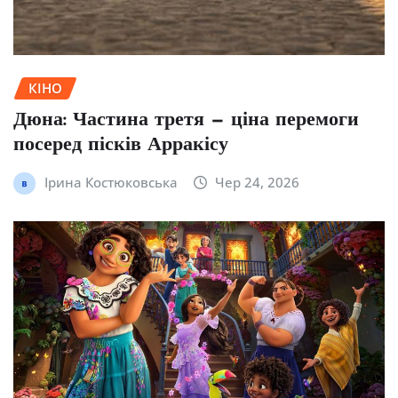
КІНО
Дюна: Частина третя — ціна перемоги
посеред пісків Арракісу
Ірина Костюковська
Чер 24, 2026