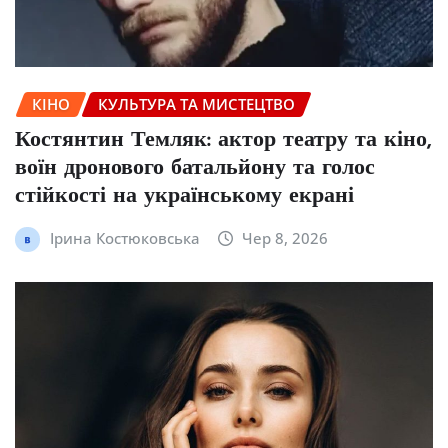
КІНО
КУЛЬТУРА ТА МИСТЕЦТВО
Костянтин Темляк: актор театру та кіно,
воїн дронового батальйону та голос
стійкості на українському екрані
Ірина Костюковська
Чер 8, 2026