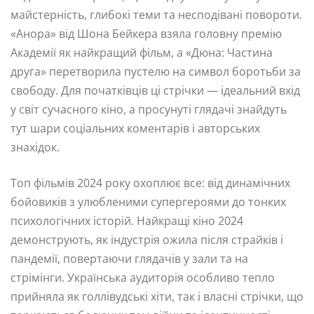
майстерність, глибокі теми та несподівані повороти.
«Анора» від Шона Бейкера взяла головну премію
Академії як найкращий фільм, а «Дюна: Частина
друга» перетворила пустелю на символ боротьби за
свободу. Для початківців ці стрічки — ідеальний вхід
у світ сучасного кіно, а просунуті глядачі знайдуть
тут шари соціальних коментарів і авторських
знахідок.
Топ фільмів 2024 року охоплює все: від динамічних
бойовиків з улюбленими супергероями до тонких
психологічних історій. Найкращі кіно 2024
демонструють, як індустрія ожила після страйків і
пандемії, повертаючи глядачів у зали та на
стрімінги. Українська аудиторія особливо тепло
прийняла як голлівудські хіти, так і власні стрічки, що