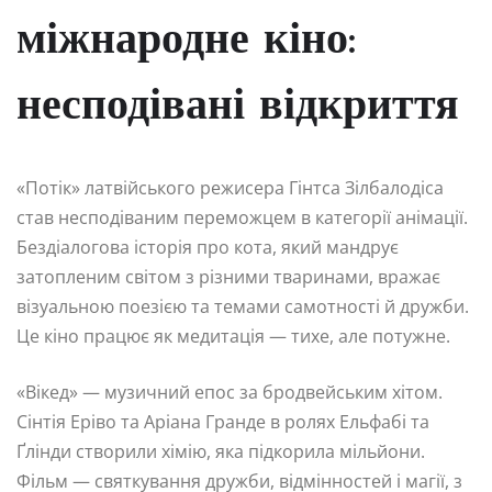
міжнародне кіно:
несподівані відкриття
«Потік» латвійського режисера Гінтса Зілбалодіса
став несподіваним переможцем в категорії анімації.
Бездіалогова історія про кота, який мандрує
затопленим світом з різними тваринами, вражає
візуальною поезією та темами самотності й дружби.
Це кіно працює як медитація — тихе, але потужне.
«Вікед» — музичний епос за бродвейським хітом.
Сінтія Еріво та Аріана Гранде в ролях Ельфабі та
Ґлінди створили хімію, яка підкорила мільйони.
Фільм — святкування дружби, відмінностей і магії, з