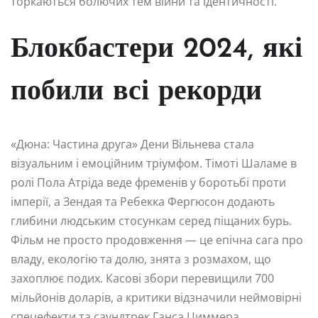
торкаються болючих тем війни та ідентичності.
Блокбастери 2024, які
побили всі рекорди
«Дюна: Частина друга» Дени Вільнева стала
візуальним і емоційним тріумфом. Тімоті Шаламе в
ролі Пола Атріда веде фременів у боротьбі проти
імперії, а Зендая та Ребекка Фергюсон додають
глибини людським стосункам серед піщаних бурь.
Фільм не просто продовження — це епічна сага про
владу, екологію та долю, знята з розмахом, що
захоплює подих. Касові збори перевищили 700
мільйонів доларів, а критики відзначили неймовірні
спецефекти та саундтрек Ганса Циммера.