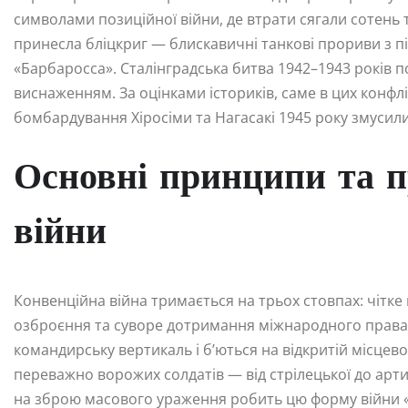
символами позиційної війни, де втрати сягали сотень т
принесла бліцкриг — блискавичні танкові прориви з під
«Барбаросса». Сталінградська битва 1942–1943 років по
виснаженням. За оцінками істориків, саме в цих конфл
бомбардування Хіросіми та Нагасакі 1945 року змусил
Основні принципи та п
війни
Конвенційна війна тримається на трьох стовпах: чітк
озброєння та суворе дотримання міжнародного права.
командирську вертикаль і б’ються на відкритій місцев
переважно ворожих солдатів — від стрілецької до артил
на зброю масового ураження робить цю форму війни 