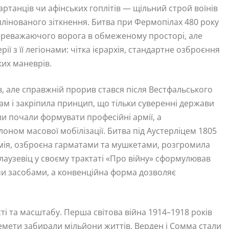
артанців чи афінських гоплітів — щільний строй воїнів
лінованого зіткнення. Битва при Фермопілах 480 року
переважаючого ворога в обмеженому просторі, але
ії з її легіонами: чітка ієрархія, стандартне озброєння
ких маневрів.
в, але справжній прорив стався після Вестфальського
нам і закріпила принцип, що тільки суверенні держави
и почали формувати професійні армії, а
лоном масової мобілізації. Битва під Аустерліцем 1805
мія, озброєна гарматами та мушкетами, розгромила
Клаузевіц у своєму трактаті «Про війну» сформулював
и засобами, а конвенційна форма дозволяє
сті та масштабу. Перша світова війна 1914–1918 років
емети забирали мільйони життів. Верден і Сомма стали