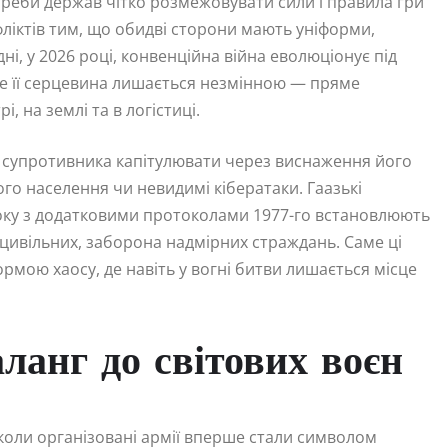
отреби держав чітко розмежовувати сили і правила гри
фліктів тим, що обидві сторони мають уніформи,
дні, у 2026 році, конвенційна війна еволюціонує під
ле її серцевина лишається незмінною — пряме
, на землі та в логістиці.
и супротивника капітулювати через виснаження його
ого населення чи невидимі кібератаки. Гаазькі
 року з додатковими протоколами 1977-го встановлюють
 цивільних, заборона надмірних страждань. Саме ці
мою хаосу, де навіть у вогні битви лишається місце
аланг до світових воєн
, коли організовані армії вперше стали символом