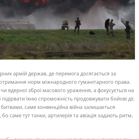
рних армій держав, де перемога досягається за
дотримання норм міжнародного гуманітарного права.
 чи ядерної зброї масового ураження, а фокусується на
підірвати їхню спроможність продовжувати бойові дії.
ми битвами, саме конвенційна війна залишається
 бо саме тут танки, артилерія та авіація задають ритм,