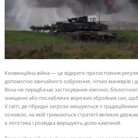
Конвенційна війна — це відкрите протистояння регуля
допомогою звичайного озброєння, чітких маневрів і 
Вона не передбачає застосування хімічної, біологічної
знищенні або послабленні ворожих збройних сил, щоб 
У світі, де гібридні загрози змішуються з традиційни
основою, на якій тримаються стратегії великих держав,
а логістика і розвідка вирішують долю кампаній.