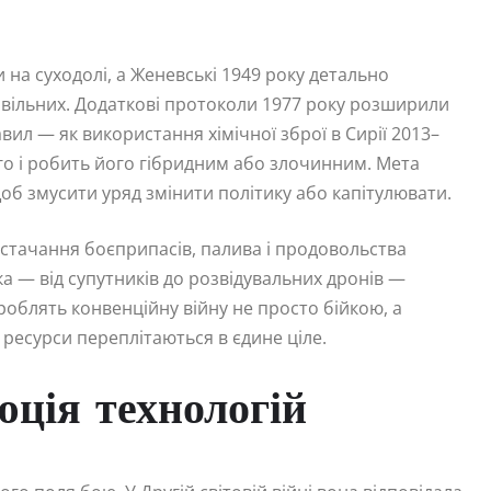
ни на суходолі, а Женевські 1949 року детально
ивільних. Додаткові протоколи 1977 року розширили
ил — як використання хімічної зброї в Сирії 2013–
го і робить його гібридним або злочинним. Мета
об змусити уряд змінити політику або капітулювати.
Постачання боєприпасів, палива і продовольства
дка — від супутників до розвідувальних дронів —
роблять конвенційну війну не просто бійкою, а
 ресурси переплітаються в єдине ціле.
юція технологій