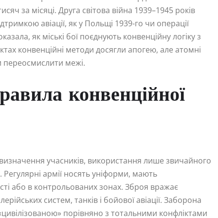
исяч за місяці. Друга світова війна 1939–1945 років
тримкою авіації, як у Польщі 1939-го чи операції
казала, як міські бої поєднують конвенційну логіку з
іктах конвенційні методи досягли апогею, але атомні
и переосмислити межі.
равила конвенційної
е визначення учасників, використання лише звичайного
 Регулярні армії носять уніформи, мають
ості або в контрольованих зонах. Зброя вражає
ерійських систем, танків і бойової авіації. Заборона
«цивілізованою» порівняно з тотальними конфліктами