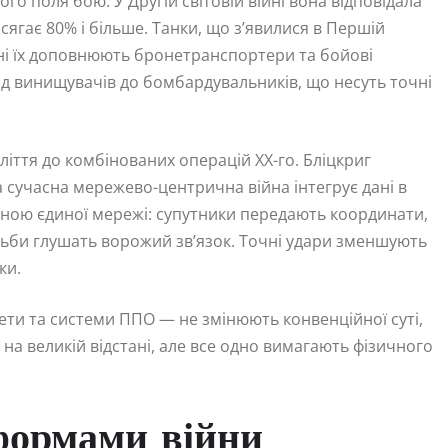
о поля бою. У Другій світовій війні вона відповідала
 сягає 80% і більше. Танки, що з’явилися в Першій
дні їх доповнюють бронетранспортери та бойові
від винищувачів до бомбардувальників, що несуть точні
оліття до комбінованих операцій XX-го. Бліцкриг
а сучасна мережево-центрична війна інтегрує дані в
тиною єдиної мережі: супутники передають координати,
тьби глушать ворожий зв’язок. Точні удари зменшують
ки.
кети та системи ППО — не змінюють конвенційної суті,
 на великій відстані, але все одно вимагають фізичного
формами війни