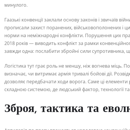
минулого.
Гаазькі конвенції заклали основу законів і звичаїв вій
прописали захист поранених, військовополонених і ц
норми на неміжнародні конфлікти. Порушення цих прав
2018 років — виводить конфлікт за рамки конвенційно
завжди одна: послабити збройні сили супротивника, щ
Логістика тут грає роль не меншу, ніж вогнева міць. 
визначає, чи витримає армія тривалі бойові дії. Розві
дозволяє передбачати ходи ворога. Саме ці елементи 
складною системою, де людський фактор, технології та
Зброя, тактика та евол