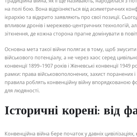
Традиційна війна, як її ще називають, народилася з п
на полі бою. Вона відрізняється від асиметричних кон
ієрархію та відкрито заявляють про свої позиції. Сього
впливом дронів і мережево-центричних технологій, а
зіткнення, де кожна сторона прагне домінувати в повітрі
Основна мета такої війни полягає в тому, щоб змусит
військового потенціалу, а не через хаос серед цивільн
конвенції 1899–1907 років і Женевські конвенції 1949
рамки: права військовополонених, захист поранених і
правила роблять конвенційну війну впорядкованою фор
для людяності.
Історичні корені: від ф
Конвенційна війна бере початок у давніх цивілізаціях