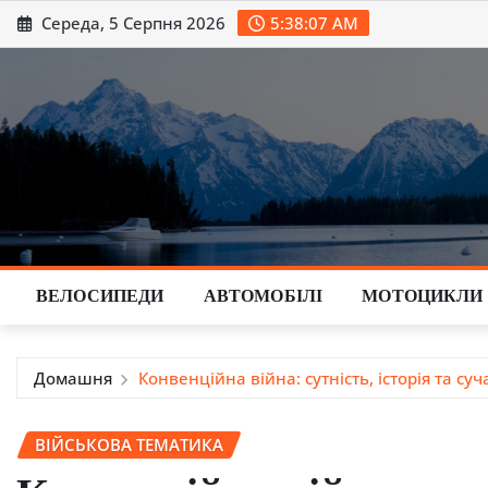
Перейти
Середа, 5 Серпня 2026
5:38:08 AM
до
вмісту
ВЕЛОСИПЕДИ
АВТОМОБІЛІ
МОТОЦИКЛИ
Домашня
Конвенційна війна: сутність, історія та суча
ВІЙСЬКОВА ТЕМАТИКА