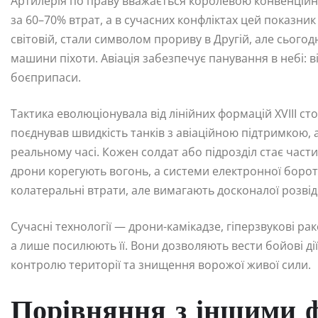
Артилерія по праву вважається королевою конвенційног
за 60–70% втрат, а в сучасних конфліктах цей показник
світовій, стали символом прориву в Другій, але сього
машини піхоти. Авіація забезпечує панування в небі: 
боєприпаси.
Тактика еволюціонувала від лінійних формацій XVIII ст
поєднував швидкість танків з авіаційною підтримкою, 
реальному часі. Кожен солдат або підрозділ стає час
дрони корегують вогонь, а системи електронної боро
колатеральні втрати, але вимагають досконалої розвід
Сучасні технології — дрони-камікадзе, гіперзвукові ра
а лише посилюють її. Вони дозволяють вести бойові дії
контролю території та знищення ворожої живої сили.
Порівняння з іншими 