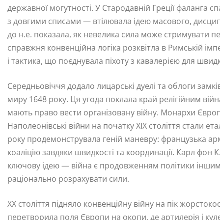
державної могутності. У Стародавній Греції фаланга сп
з довгими списами — втілювала ідею масового, дисцип
до н.е. показала, як невелика сила може стримувати 
справжня конвенційна логіка розквітла в Римській імпер
і тактика, що поєднувала піхоту з кавалерією для швид
Середньовіччя додало лицарські дуелі та облоги замкі
миру 1648 року. Ця угода поклала край релігійним вій
мають право вести організовану війну. Монархи Європ
Наполеонівські війни на початку XIX століття стали ета
року продемонструвала геній маневру: французька ар
коаліцію завдяки швидкості та координації. Карл фон 
ключову ідею — війна є продовженням політики іншим
раціонально розрахувати сили.
XX століття підняло конвенційну війну на пік жорстоко
перетворила поля Європи на окопи, де артилерія і кул