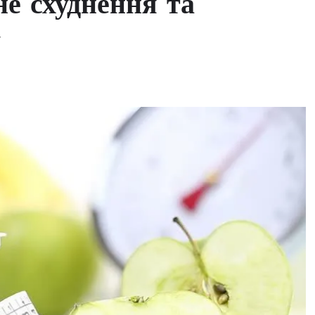
не схуднення та
у