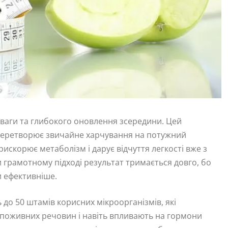
 ваги та глибокого оновлення зсередини. Цей
перетворює звичайне харчування на потужний
искорює метаболізм і дарує відчуття легкості вже з
ри грамотному підході результат тримається довго, бо
и ефективніше.
 до 50 штамів корисних мікроорганізмів, які
 поживних речовин і навіть впливають на гормони