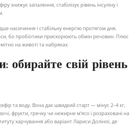
ру знижує запалення, стабілізує рівень інсуліну і
м.
дше насичення і стабільну енергію протягом дня.
аси, бо пробіотики прискорюють обмін речовин. Плюс
мітно на животі та набряках.
и: обирайте свій рівень
ефір та воду. Вона дає швидкий старт — мінус 2–4 кг,
вочі, фрукти, гречку чи нежирне м’ясо і розраховані на
итуту харчування або варіант Лариси Доліної, де