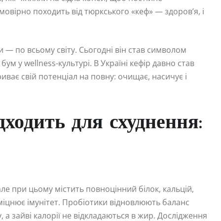
овірно походить від тюркського «кеф» — здоров’я, і
.
дти — по всьому світу. Сьогодні він став символом
м у wellness-культурі. В Україні кефір давно став
иває свій потенціал на повну: очищає, насичує і
дходить для схуднення:
але при цьому містить повноцінний білок, кальцій,
 зміцнює імунітет. Пробіотики відновлюють баланс
 а зайві калорії не відкладаються в жир. Дослідження