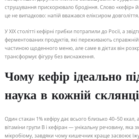
струшування прискорювало бродіння. Слово «кефір» йм
це не випадково: напій вважався еліксиром довголіття
У XIX столітті кефірні грибки потрапили до Росії, а зві
ферментованих продуктів, які переживають справжній бу
частиною щоденного меню, але саме в дієтах він розкр
трансформує фігуру без виснаження.
Чому кефір ідеально пі
наука в кожній склянці
Один стакан 1% кефіру дає всього близько 40–50 ккал, 
вітаміни групи B і кефіран — унікальну речовину, яка
мікробіому, завдяки чому кишечник краще засвоює їжу,