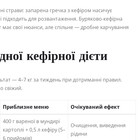
тні страви: запарена гречка з кефіром насичує
 і підходить для розвантаження. Буряково-кефірна
т має свої нюанси, але спільне — дробне харчування
ної кефірної дієти
льтат — 4–7 кг за тиждень при дотриманні правил.
о свіжий.
Приблизне меню
Очікуваний ефект
400 г вареної в мундирі
Очищення, виведення
картоплі + 0,5 л кефіру (5–
рідини
6 прийомів)