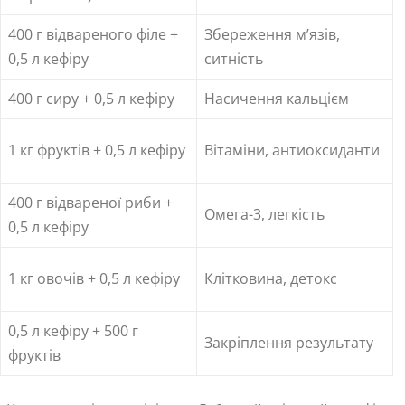
400 г відвареного філе +
Збереження м’язів,
0,5 л кефіру
ситність
400 г сиру + 0,5 л кефіру
Насичення кальцієм
1 кг фруктів + 0,5 л кефіру
Вітаміни, антиоксиданти
400 г відвареної риби +
Омега-3, легкість
0,5 л кефіру
1 кг овочів + 0,5 л кефіру
Клітковина, детокс
0,5 л кефіру + 500 г
Закріплення результату
фруктів