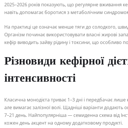
2025–2026 років показують, що регулярне вживання кефі
навіть допомагає боротися з метаболічним синдромо
На практиці це означає менше тяги до солодкого, шви
Організм починає використовувати власні жирові зап
кефір виводить зайву рідину і токсини, що особливо по
Різновиди кефірної дієт
інтенсивності
Класична монодієта триває 1–3 дні і передбачає лише к
але вимагає залізної волі. Щадніші варіанти додають о
7–21 день. Найпопулярніша — семиденна схема від Інст
кожен день акцент на одному додатковому продукті.