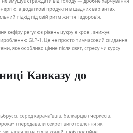
єта не змушує страждати від голоду — дробне харчування
енергію, а додаткові продукти в щадних варіантах
ий підхід під свій ритм життя і здоров’я.
я кефіру регулює рівень цукру в крові, знижує
виробленню GLP-1. Це не просто тимчасовий скидання
ми, яке особливо цінне після свят, стресу чи курсу
мниці Кавказу до
руссі, серед карачаївців, балкарців і черкесів.
орока» і передавали секрет виготовлення як
які чіпляли на сідла коней, щоб постійне