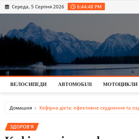
Перейти
Середа, 5 Серпня 2026
6:44:49 PM
до
вмісту
ВЕЛОСИПЕДИ
АВТОМОБІЛІ
МОТОЦИКЛИ
Домашня
Кефірна дієта: ефективне схуднення та о
ЗДОРОВ'Я