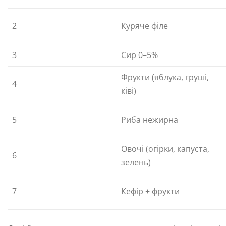
2
Куряче філе
3
Сир 0–5%
Фрукти (яблука, груші,
4
ківі)
5
Риба нежирна
Овочі (огірки, капуста,
6
зелень)
7
Кефір + фрукти