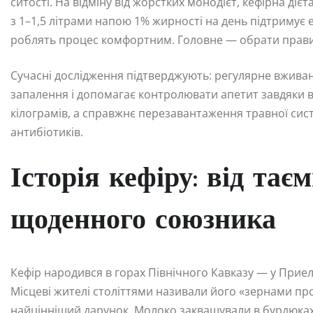
ситості. На відміну від жорстких монодієт, кефірна ді
з 1–1,5 літрами напою 1% жирності на день підтримує 
роблять процес комфортним. Головне — обрати правильн
Сучасні дослідження підтверджують: регулярне вживанн
запалення і допомагає контролювати апетит завдяки 
кілограмів, а справжнє перезавантаження травної систе
антибіотиків.
Історія кефіру: від тає
щоденного союзника
Кефір народився в горах Північного Кавказу — у Приельб
Місцеві жителі століттями називали його «зернами пр
найцінніший дарунок. Молоко заквашували в бурдюках, 